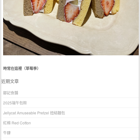
時常在這裡（草莓季）
近期文章
鄒記食舖
2025端午包粽
Jellycat Amuseable Pretzel 扭結麵包
紅棉 Red Cotton
牛肆