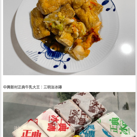
中興新村正典牛乳大王：三明治冰磚