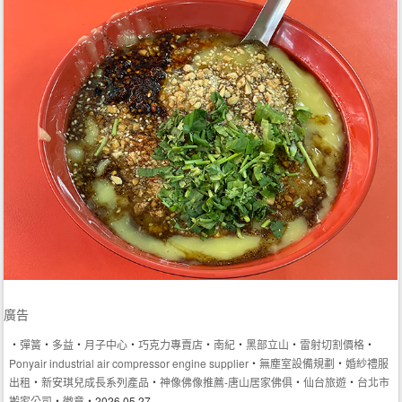
廣告
‧
彈簧
‧
多益
‧
月子中心
‧
巧克力專賣店
‧
南紀
‧
黑部立山
‧
雷射切割價格
‧
Ponyair industrial air compressor engine supplier
‧
無塵室設備規劃
‧
婚紗禮服
出租
‧
新安琪兒成長系列產品
‧
神像佛像推薦-唐山居家佛俱
‧
仙台旅遊
‧
台北市
搬家公司
‧
徽章
‧2026.05.27