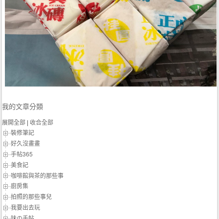
我的文章分類
展開全部
|
收合全部
裝修筆記
好久沒畫畫
手帖365
美食記
咖啡館與茶的那些事
廚房集
拍照的那些事兒
我要出去玩
味の手帖‬