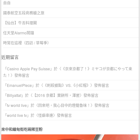
自自
國泰航空五段商務艙之旅
【仙台】牛舌料理閣
任天堂Alarmo鬧鐘
時常在這裡（四訪 / 草莓季）
近期留言
「
Casino Apple Pay Suisse
」於〈
《京來京都了！》ミヤコが京都にやって来
た！
〉發佈留言
「
EmanuelPlece
」於〈
《刺殺據點》VS.《小紅帽》
〉發佈留言
「
Billyattaf
」於〈
【2016 京都】粟餅所・澤屋
〉發佈留言
「
tv world live
」於〈
回來吧，我心目中的燈籠魯味！
〉發佈留言
「
world live tv
」於〈
怪癖串連
〉發佈留言
來中和緬甸街吃碗稀豆粉