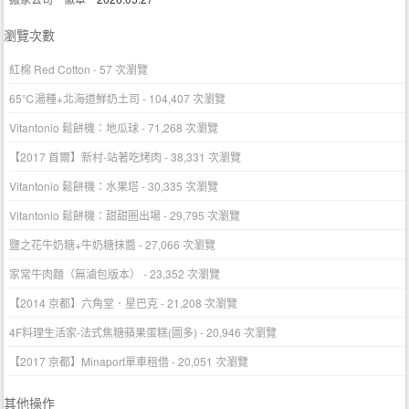
瀏覽次數
紅棉 Red Cotton
- 57 次瀏覽
65℃湯種+北海道鮮奶土司
- 104,407 次瀏覽
Vitantonio 鬆餅機：地瓜球
- 71,268 次瀏覽
【2017 首爾】新村-站著吃烤肉
- 38,331 次瀏覽
Vitantonio 鬆餅機：水果塔
- 30,335 次瀏覽
Vitantonio 鬆餅機：甜甜圈出場
- 29,795 次瀏覽
鹽之花牛奶糖+牛奶糖抹醬
- 27,066 次瀏覽
家常牛肉麵（無滷包版本）
- 23,352 次瀏覽
【2014 京都】六角堂．星巴克
- 21,208 次瀏覽
4F料理生活家-法式焦糖蘋果蛋糕(圖多)
- 20,946 次瀏覽
【2017 京都】Minaport單車租借
- 20,051 次瀏覽
其他操作