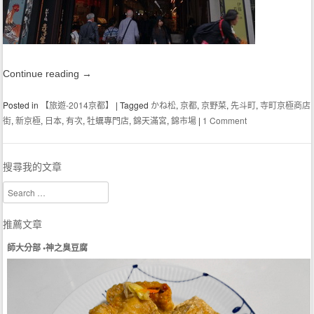
Continue reading
→
Posted in
【旅遊-2014京都】
|
Tagged
かね松
,
京都
,
京野菜
,
先斗町
,
寺町京極商店
街
,
新京極
,
日本
,
有次
,
牡蠣專門店
,
錦天滿宮
,
錦市場
|
1 Comment
搜尋我的文章
Search
推薦文章
師大分部 •神之臭豆腐