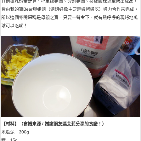
其他舉凡份量計算、秤重揉麵團、分割麵團、搓成圓球以至烤出成品，
皆由我的寶Bear與姐姐（姐姐好像主要是邊烤邊吃）通力合作來完成，
所以這個零嘴堪稱是母親之寶，只要一聲令下，就有熱呼呼的現烤地瓜
球可以吃呢！
【材料】（食譜來源 / 謝謝
網友連艾莉分享的食譜
！）
地瓜泥 300g
糖 15g