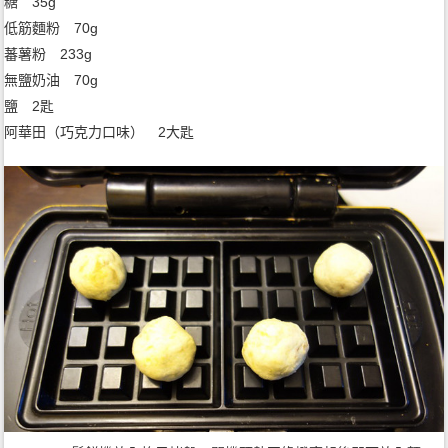
糖 35g
低筋麵粉 70g
蕃薯粉 233g
無鹽奶油 70g
鹽 2匙
阿華田（巧克力口味） 2大匙