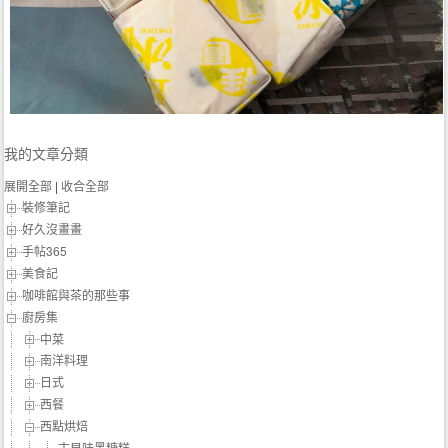
我的文章分類
展開全部
|
收合全部
裝修筆記
好久沒畫畫
手帖365
美食記
咖啡館與茶的那些事
廚房集
中菜
南洋料理
日式
西餐
西點烘焙
古早味黑糖糕