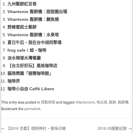
九州鬆餅紅豆卷
Vitantonio 鬆餅機：甜甜圈出場
Vitantonio 鬆餅機：鯛魚燒
野蜂蜜起士鬆餅
Vitantonio 鬆餅機：水果塔
夏日午后‧我在台中胡同聚場
frog cafe∣蛙‧咖啡
淡水榕堤水灣餐廳
【台北好好玩】風格咖啡店
貓咪樂園「極簡咖啡館」
咖啡弄
咖啡小自由 Caffè Libero
This entry was posted in
西點烘焙
and tagged
Vitantoniom
,
地瓜球
,
鬆餅
,
鬆餅機
.
Bookmark the
permalink
.
←
【2016 京都】晴明神社・御朱印帳
2016.03運動記錄
→