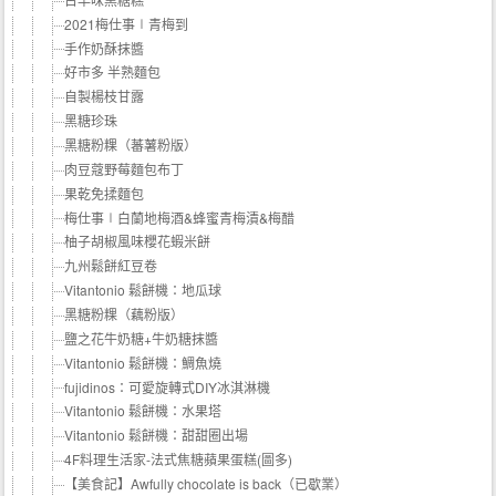
2021梅仕事∣青梅到
手作奶酥抹醬
好市多 半熟麵包
自製楊枝甘露
黑糖珍珠
黑糖粉粿（蕃薯粉版）
肉豆蔻野莓麵包布丁
果乾免揉麵包
梅仕事∣白蘭地梅酒&蜂蜜青梅漬&梅醋
柚子胡椒風味櫻花蝦米餅
九州鬆餅紅豆卷
Vitantonio 鬆餅機：地瓜球
黑糖粉粿（藕粉版）
鹽之花牛奶糖+牛奶糖抹醬
Vitantonio 鬆餅機：鯛魚燒
fujidinos：可愛旋轉式DIY冰淇淋機
Vitantonio 鬆餅機：水果塔
Vitantonio 鬆餅機：甜甜圈出場
4F料理生活家-法式焦糖蘋果蛋糕(圖多)
【美食記】Awfully chocolate is back（已歇業）