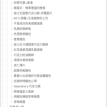
矽膠花膜+果凍
颱風天‧簡單豐盛的晚餐
迪士尼圖案巧克力餅-步驟圖示
65℃湯種+北海道鮮奶土司
不甚成功的馬德蓮蛋糕
乳酪奶酥餅乾
布里歐修麵包
香蔥麵包
迪士尼卡通圖案巧克力脆餅
紅茶蘋果雪藏乳酪蛋糕
巧克力奶油酥餅
酒漬水果磅蛋糕
杏仁薄片
起酥肉鬆麵包
戴著小瓜皮帽的可愛波蘿麵包
近期烘烤麵包心得
Valentine’s 巧克力鍋
野蜂蜜起士鬆餅
用麵包機做草莓果醬
草莓果醬
茶香溏心蛋