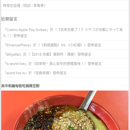
時常在這裡（四訪 / 草莓季）
近期留言
「
Casino Apple Pay Suisse
」於〈
《京來京都了！》ミヤコが京都にやって来
た！
〉發佈留言
「
EmanuelPlece
」於〈
《刺殺據點》VS.《小紅帽》
〉發佈留言
「
Billyattaf
」於〈
【2016 京都】粟餅所・澤屋
〉發佈留言
「
tv world live
」於〈
回來吧，我心目中的燈籠魯味！
〉發佈留言
「
world live tv
」於〈
怪癖串連
〉發佈留言
來中和緬甸街吃碗稀豆粉