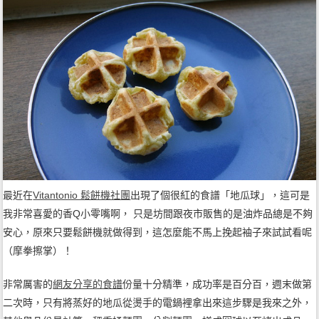
最近在
Vitantonio 鬆餅機社團
出現了個很紅的食譜「地瓜球」，這可是
我非常喜愛的香Q小零嘴啊， 只是坊間跟夜市販售的是油炸品總是不夠
安心，原來只要鬆餅機就做得到，這怎麼能不馬上挽起袖子來試試看呢
（摩拳擦掌）！
非常厲害的
網友分享的食譜
份量十分精準，成功率是百分百，週末做第
二次時，只有將蒸好的地瓜從燙手的電鍋裡拿出來這步驟是我來之外，