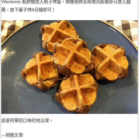
Vitantonio 鬆餅機放入格子烤盤，開機預熱至綠燈亮起後即可放入麵
團，放下蓋子烤4分鐘即可！
這是阿華田口味的地瓜球。
→相關文章: