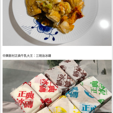
中興新村正典牛乳大王：三明治冰磚