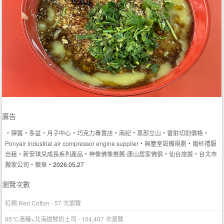
廣告
‧
彈簧
‧
多益
‧
月子中心
‧
巧克力專賣店
‧
南紀
‧
黑部立山
‧
雷射切割價格
‧
Ponyair industrial air compressor engine supplier
‧
無塵室設備規劃
‧
婚紗禮服
出租
‧
新安琪兒成長系列產品
‧
神像佛像推薦-唐山居家佛俱
‧
仙台旅遊
‧
台北市
搬家公司
‧
徽章
‧2026.05.27
瀏覽次數
紅棉 Red Cotton
- 57 次瀏覽
65℃湯種+北海道鮮奶土司
- 104,407 次瀏覽