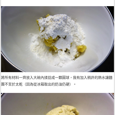
將所有材料一齊放入大碗內揉捻成一顆圓球，我有加入稍許的熱水讓麵
團不至於太乾（因為從冰箱取出的奶油仍硬）。