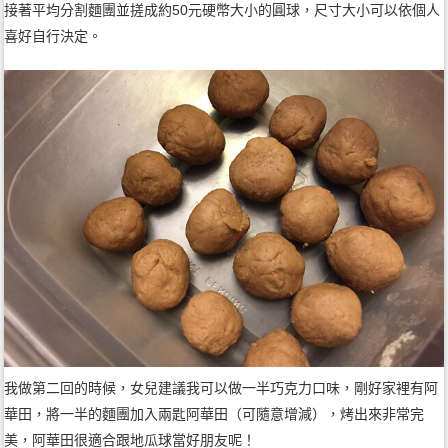
接著平均分割麵團並搓成約50元硬幣大小的圓球，尺寸大小可以依個人
喜好自行決定。
我做第二回的時候，女兒建議我可以做一半巧克力口味，剛好家裡有阿
華田，將一半的麵團加入兩匙阿華田（可隨意增減），烤出來非常完
美，阿華田很適合跟地瓜球當好朋友呢！