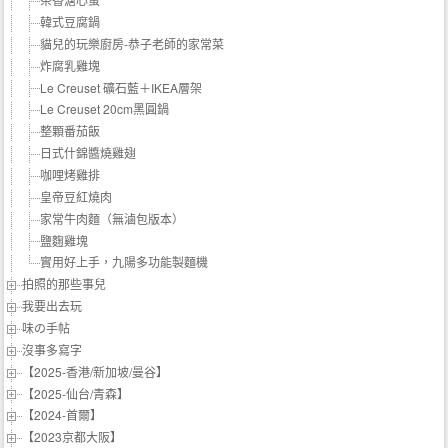
韓式豆腐鍋
貓兒的玩樂廚房-恭子老師的家常菜
炸腐乳雞塊
Le Creuset 礦石藍＋IKEA層架
Le Creuset 20cm黑圓鍋
整顆番茄飯
日式什錦醬燒雞翅
咖哩烤雞排
皇帝豆紅燒肉
家常牛肉麵（無滷包版本）
鹽麴雞塊
實用好上手，九陽多功能製麵機
拍照的那些事兒
我要出去玩
味の手帖‬
沒事多寫字
【2025-香港/新加坡/曼谷】
【2025-仙台/青森】
【2024-首爾】
【2023京都大阪】