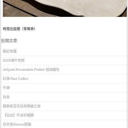
時常在這裡（草莓季）
近期文章
鄒記食舖
2025端午包粽
Jellycat Amuseable Pretzel 扭結麵包
紅棉 Red Cotton
牛肆
自自
國泰航空五段商務艙之旅
【仙台】牛舌料理閣
任天堂Alarmo鬧鐘