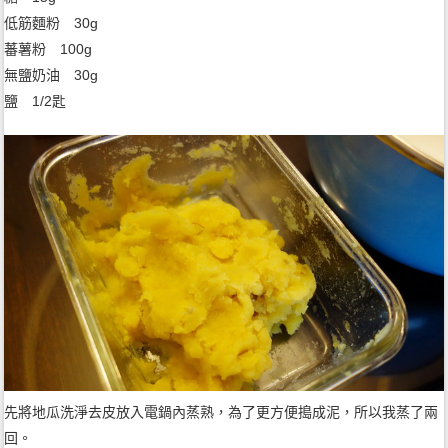
低筋麵粉 30g
蕃薯粉 100g
無鹽奶油 30g
鹽 1/2匙
先將地瓜洗淨去皮放入電鍋內蒸熟，為了更方便搗成泥，所以我蒸了兩
回。