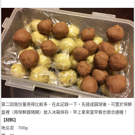
第二回我份量用得比較多，在此記錄一下。先搓成圓球後，可置於保鮮
盒裡（用保鮮膜隔開）放入冰箱保存，早上拿來當早餐也很合適喔！
【材料】
地瓜泥 700g