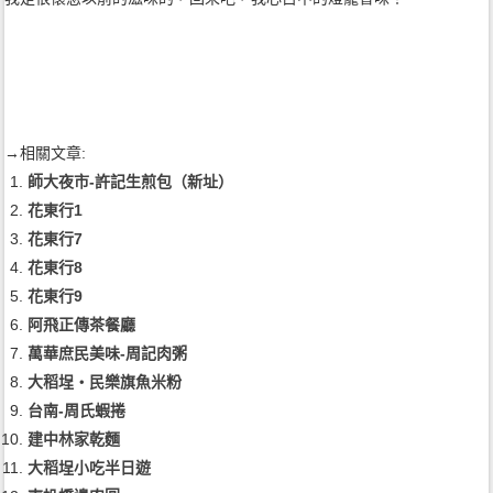
→相關文章:
師大夜市-許記生煎包（新址）
花東行1
花東行7
花東行8
花東行9
阿飛正傳茶餐廳
萬華庶民美味-周記肉粥
大稻埕‧民樂旗魚米粉
台南-周氏蝦捲
建中林家乾麵
大稻埕小吃半日遊