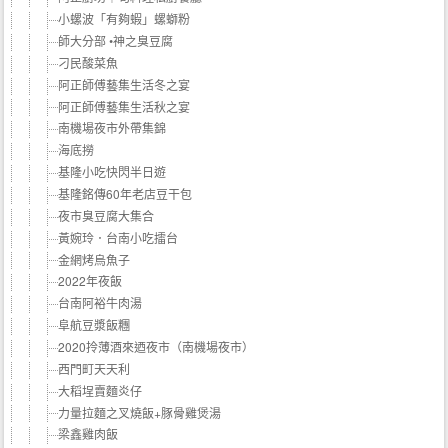
小螺波「有夠蝦」螺螄粉
師大分部 •神之臭豆腐
刁民酸菜魚
阿正師傅藝集生活冬之宴
阿正師傅藝集生活秋之宴
南機場夜市外帶集錦
海底撈
基隆小吃快閃半日遊
基隆銘傳60年老店豆干包
夜市臭豆腐大集合
黃婉玲．台南小吃擂台
金網烤烏魚子
2022年夜飯
台南阿裕牛肉湯
阜航豆漿飯糰
2020拎薄酒來迺夜市（南機場夜市）
西門町天天利
大稻埕賣麵炎仔
力量拉麵之叉燒飯+豚骨雞煲湯
梁鑫雞肉飯