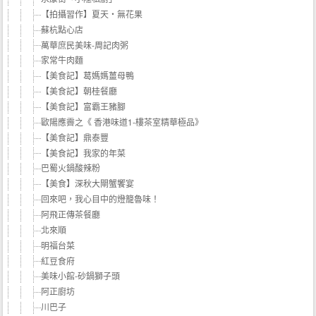
【拍攝習作】夏天‧無花果
蘇杭點心店
萬華庶民美味-周記肉粥
家常牛肉麵
【美食記】葛媽媽薑母鴨
【美食記】朝桂餐廳
【美食記】富霸王豬腳
歐陽應霽之《 香港味道1-樓茶室精華極品》
【美食記】鼎泰豐
【美食記】我家的年菜
巴蜀火鍋酸辣粉
【美食】深秋大閘蟹饗宴
回來吧，我心目中的燈籠魯味！
阿飛正傳茶餐廳
北來順
明福台菜
紅豆食府
美味小館-砂鍋獅子頭
阿正廚坊
川巴子