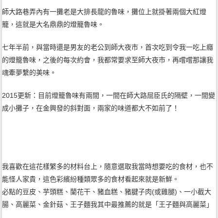
師大路巷弄內有一攤老是大排長龍的魯味，攤位上就掛著兩個大紅燈
籠，這就是大名鼎鼎的燈籠魯味。
七年半前，與當時還是男友的老公到師大夜市，首次吃到令我一吃上癮
的燈籠魯味，之後的每次約會，我都常要求至師大夜市，再嚐嚐那讓我
魂牽夢繫的美味。
2015更新：目前燈籠魯味有兩間，一間在師大路屈臣氏的隔壁，一間變
成小攤子，在金興發的斜對面，兩家的味道都大不如前了！
我喜歡在這花樣繁多的材料台上，隨意選取我當時想要吃的食材，也不
能怪人家貴，這色彩繽紛種類眾多的食材看起來就是新鮮。
必點的豆皮、芋頭糕、蘭花干、豬血糕、豬腱子肉(或雞腿)、一小截大
腸、高麗菜、金針菇、王子麵我其中最推薦的就是「王子麵與高麗菜」