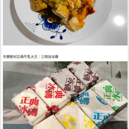
中興新村正典牛乳大王：三明治冰磚