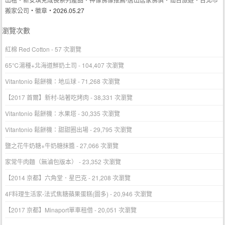
搬家公司
‧
徽章
‧2026.05.27
瀏覽次數
紅棉 Red Cotton
- 57 次瀏覽
65℃湯種+北海道鮮奶土司
- 104,407 次瀏覽
Vitantonio 鬆餅機：地瓜球
- 71,268 次瀏覽
【2017 首爾】新村-站著吃烤肉
- 38,331 次瀏覽
Vitantonio 鬆餅機：水果塔
- 30,335 次瀏覽
Vitantonio 鬆餅機：甜甜圈出場
- 29,795 次瀏覽
鹽之花牛奶糖+牛奶糖抹醬
- 27,066 次瀏覽
家常牛肉麵（無滷包版本）
- 23,352 次瀏覽
【2014 京都】六角堂．星巴克
- 21,208 次瀏覽
4F料理生活家-法式焦糖蘋果蛋糕(圖多)
- 20,946 次瀏覽
【2017 京都】Minaport單車租借
- 20,051 次瀏覽