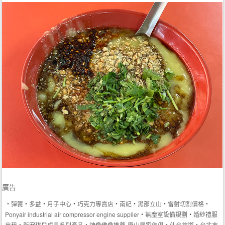
廣告
‧
彈簧
‧
多益
‧
月子中心
‧
巧克力專賣店
‧
南紀
‧
黑部立山
‧
雷射切割價格
‧
Ponyair industrial air compressor engine supplier
‧
無塵室設備規劃
‧
婚紗禮服
出租
‧
新安琪兒成長系列產品
‧
神像佛像推薦-唐山居家佛俱
‧
仙台旅遊
‧
台北市