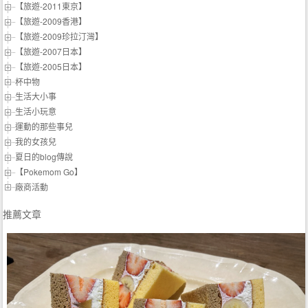
【旅遊-2011東京】
【旅遊-2009香港】
【旅遊-2009珍拉汀灣】
【旅遊-2007日本】
【旅遊-2005日本】
杯中物
生活大小事
生活小玩意
運動的那些事兒
我的女孩兒
夏日的blog傳說
【Pokemom Go】
廠商活動
推薦文章