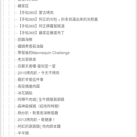
雞家莊
【手帖365】蒙古烤肉
【手帖365】阿正的刈包 + 料多到滿出來的米粉羹
【手帖365】阿正牌蘿蔔糕湯
【手帖365】雞家莊雞蛋布丁
田園海鮮
鐵鍋煮香菇油飯
聚餐後的Mannequin Challenge
老台菜辦桌
亞都天香樓-復刻宣一宴
2015烤肉趴，今天不烤肉
關於早餐這件事
南投橋邊肉圓
冰花鍋貼
阿輝牛肉城│全牛精燉涮涮鍋
麻神麻辣鍋（招待所時期）
熱炒趴‧新東南海鮮餐廳
2013烤肉趴。敬健康！
阿紅的涮涮鍋│侍肉師本舖
半半鍋