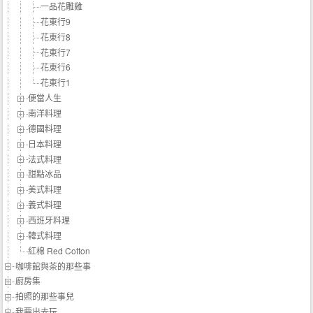
一品花雕雞
花東行9
花東行8
花東行7
花東行6
花東行1
便當人生
南洋料理
德國料理
日本料理
法式料理
甜點冰品
美式料理
義式料理
西班牙料理
韓式料理
紅棉 Red Cotton
咖啡館與茶的那些事
廚房集
拍照的那些事兒
我要出去玩