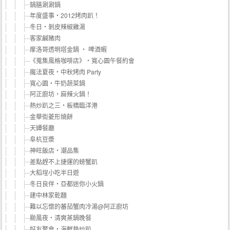
鍋膳涮涮鍋
年度盛事‧2012烤肉趴！
冬日‧剝皮辣椒雞湯
客家鹹豬肉
摩洛哥透明塔金鍋 ‧ 啤酒蝦
《蒐集風格咖啡店》‧寬心園午餐約會
魔法夏夜‧中秋烤肉 Party
寬心園‧牛奶蔬菜鍋
阿正廚坊，麻辣火鍋！
熱炒趴之三‧板橋臨洋港
金華街菱形燒餅
天罈餐廳
阜杭豆漿
神旺飯店‧潮品集
差點趕不上捷運的螃蟹趴
大稻埕小吃半日遊
冬日良伴‧亞都迷你小火鍋
建中林家乾麵
難以忘懷的蕃茄蟹肉冷湯@阿正廚坊
颱風夜‧清爽蒸鍋晚餐
好友聚會‧海鮮熱炒趴