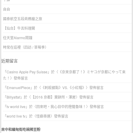
自自
國泰航空五段商務艙之旅
【仙台】牛舌料理閣
任天堂Alarmo鬧鐘
時常在這裡（四訪 / 草莓季）
近期留言
「
Casino Apple Pay Suisse
」於〈
《京來京都了！》ミヤコが京都にやって来
た！
〉發佈留言
「
EmanuelPlece
」於〈
《刺殺據點》VS.《小紅帽》
〉發佈留言
「
Billyattaf
」於〈
【2016 京都】粟餅所・澤屋
〉發佈留言
「
tv world live
」於〈
回來吧，我心目中的燈籠魯味！
〉發佈留言
「
world live tv
」於〈
怪癖串連
〉發佈留言
來中和緬甸街吃碗稀豆粉