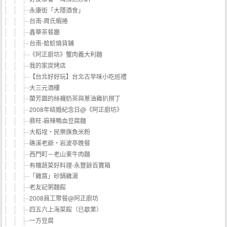
永康街「大隱酒食」
台南-周氏蝦捲
鑫華茶餐廳
台南-蛤蚧燒貨鋪
《阿正廚坊》蟹肉義大利麵
我的家炭烤店
【台北好好玩】台北古早味小吃巡禮
大三元酒樓
蘭芳園的絲襪奶茶與蔥油雞扒撈丁
2008年結婚紀念日@《阿正廚坊》
鼎旺-麻辣鴨血豆腐麵
大稻埕‧民樂旗魚米粉
礁溪老爺‧岩波亭晚餐
西門町－老山東牛肉麵
有機蔬菜好料理-永豐餘百寶箱
「雞窩」砂鍋雞湯
老友記粥麵館
2008員工聚餐@阿正廚坊
四五六上海菜館（已歇業）
一方豆腐