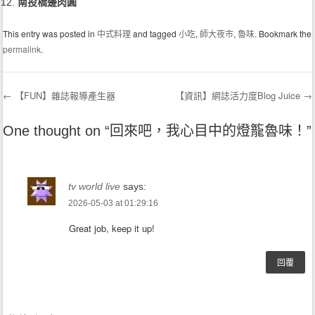
南投橋邊肉圓
This entry was posted in
中式料理
and tagged
小吃
,
師大夜市
,
魯味
. Bookmark the
permalink
.
←
【FUN】雜誌報導產生器
【資訊】網誌活力度Blog Juice
→
Post navigation
One thought on “
回來吧，我心目中的燈籠魯味！
”
tv world live
says:
2026-05-03 at 01:29:16
Great job, keep it up!
回覆