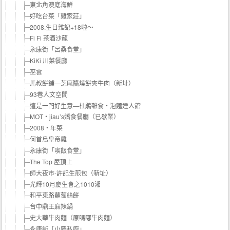
東北角澳底海鮮
好吃台菜「雞家莊」
2008.生日雜記+18啦～
Fi Fi 茶酒沙龍
永康街「呂桑食堂」
KiKi 川菜餐廳
巫雲
馬叔餅鋪—芝麻醬燒餅夾牛肉（新址）
93巷人文空間
這是一門好生意—杜鵑雜食‧泡麵達人館
MOT‧jiau’s嬌食餐廳（已歇業）
2008‧年菜
何首烏皇帝雞
永康街「喫飯食堂」
The Top 屋頂上
師大夜市-許記生煎包（新址）
光輝10月慶生會之1010湘
和平東路蘿蔔絲餅
台中鼎王麻辣鍋
史大華牛肉麵（原嗎哪牛肉麵）
永康街「小隱私廚」