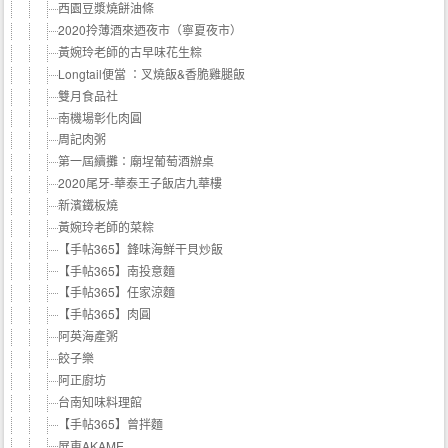
西園豆漿燒餅油條
2020拎薄酒來迺夜市（寧夏夜市）
黃婉玲老師的古早味花生粽
Longtail便當 ：叉燒飯&香脆雞腿飯
雙月食品社
南機場彰化肉圓
周記肉粥
第一屆續攤：廟埕葡萄酒辦桌
2020尾牙-華泰王子飯店九華樓
新濱鐵板燒
黃婉玲老師的菜粽
【手帖365】鋒味海鮮干貝炒飯
【手帖365】南投意麵
【手帖365】任家涼麵
【手帖365】肉圓
阿英海產粥
餃子樂
阿正廚坊
台南知味料理館
【手帖365】曾拌麵
屏東AKAME