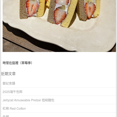
時常在這裡（草莓季）
近期文章
鄒記食舖
2025端午包粽
Jellycat Amuseable Pretzel 扭結麵包
紅棉 Red Cotton
牛肆