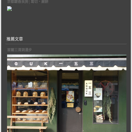
京都鍵善良房│葛切‧蕨餅
推薦文章
首爾三清洞漫步