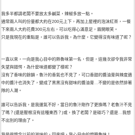
我多半都請老闆不要放太多鹹菜，辣椒多放一點。
通常兩人叫的份量都大約在200元上下，再加上屋裡的泡沫紅茶，一餐
下來兩人大約花費300元左右，可以吃得心滿意足，眉開眼笑。
只是我現在的重點是，誰可以告訴我，為什麼，它變得沒有味道了呢？
一直以來，一向是我心目中的熱魯味第一名，但是，這幾次卻令我非常
失望與錯愕，為什麼味道都變了樣呢？
沒有了香味的餘韻，魯汁的香氣也不見了，可口香甜的醬油膏與辣度適
中的醬汁也消失了，變成了黑黑沒有甜味的醬油膏…不變的是依然排著
隊的人潮。
誰可以告訴我，是我運氣不好，當日的魯汁剛作了更換嗎？老魯汁不見
了嗎？(還是壓根沒有這種東西？)或，換了老闆？是碰巧？還是…我想
不出別的理由了。
我是很懷念以前的滋味的，回來吧，我心目中的燈籠魯味！