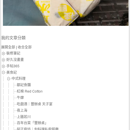
我的文章分類
展開全部
|
收合全部
裝修筆記
好久沒畫畫
手帖365
美食記
中式料理
鄒記食舖
紅棉 Red Cotton
牛肆
吃戲酒｜豐辦桌 天子宴
夜上海
上膳若川
百年台菜「豐辦桌」
阿正廚坊｜旬料理私廚餐廳