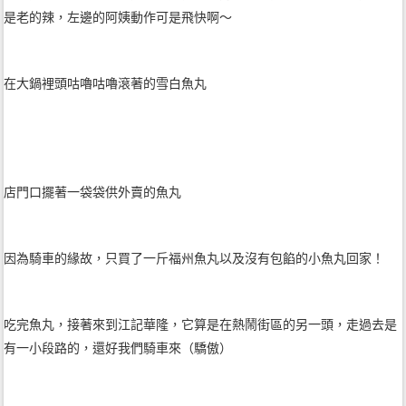
是老的辣，左邊的阿姨動作可是飛快啊～
在大鍋裡頭咕嚕咕嚕滾著的雪白魚丸
店門口擺著一袋袋供外賣的魚丸
因為騎車的緣故，只買了一斤福州魚丸以及沒有包餡的小魚丸回家！
吃完魚丸，接著來到江記華隆，它算是在熱鬧街區的另一頭，走過去是
有一小段路的，還好我們騎車來（驕傲）