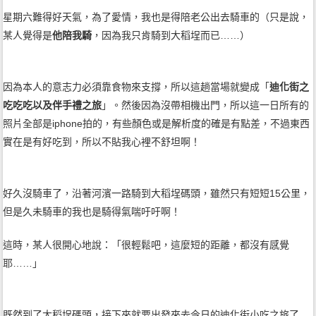
星期六難得好天氣，為了愛情，我也是得陪老公出去騎車的（只是說，
某人覺得是
他陪我騎
，因為我只肯騎到大稻埕而已……）
因為本人的意志力必須靠食物來支撐，所以這趟當場就變成「
迪化街之
吃吃吃以及伴手禮之旅
」。然後因為沒帶相機出門，所以這一日所有的
照片全部是iphone拍的，有些顏色或是解析度的確是有點差，不過東西
實在是有好吃到，所以不貼我心裡不舒坦啊！
好久沒騎車了，沿著河濱一路騎到大稻埕碼頭，雖然只有短短15公里，
但是久未騎車的我也是騎得氣喘吁吁啊！
這時，某人很開心地說：「很輕鬆吧，這麼短的距離，都沒有感覺
耶……」
既然到了大稻埕碼頭，接下來就要出發來去今日的迪化街小吃之旅了