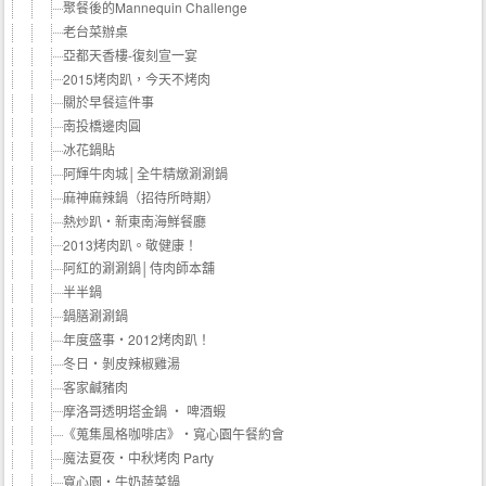
聚餐後的Mannequin Challenge
老台菜辦桌
亞都天香樓-復刻宣一宴
2015烤肉趴，今天不烤肉
關於早餐這件事
南投橋邊肉圓
冰花鍋貼
阿輝牛肉城│全牛精燉涮涮鍋
麻神麻辣鍋（招待所時期）
熱炒趴‧新東南海鮮餐廳
2013烤肉趴。敬健康！
阿紅的涮涮鍋│侍肉師本舖
半半鍋
鍋膳涮涮鍋
年度盛事‧2012烤肉趴！
冬日‧剝皮辣椒雞湯
客家鹹豬肉
摩洛哥透明塔金鍋 ‧ 啤酒蝦
《蒐集風格咖啡店》‧寬心園午餐約會
魔法夏夜‧中秋烤肉 Party
寬心園‧牛奶蔬菜鍋