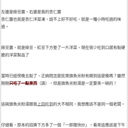
左邊是綠豆露，右邊是我的杏仁露
杏仁露也就是杏仁洋菜凍，說不上好不好吃，就是一種小時吃過的味
道。
綠豆露，就是綠豆、紅豆下方墊了一片洋菜，現在很少吃到口感有點硬
脆的洋菜製品了
當時已經傍晚五點了，正納悶怎麼民樂旗魚米粉有開到這麼晚嗎？雖然
剛剛
只吃了一點東西
（誤），但是旗魚米粉湯是一定要來一碗的！
這碗旗魚米粉湯跟我
上回吃到
的大不相同，我想應該不是同一個老闆。
仔細看，原本的招牌下方多了一個「一郎嫂快炒」，看來這應該是下午