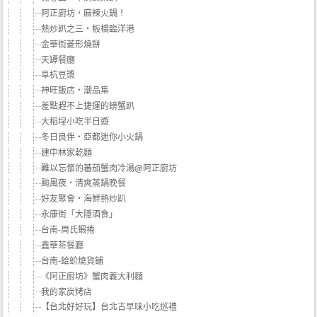
阿正廚坊，麻辣火鍋！
熱炒趴之三‧板橋臨洋港
金華街菱形燒餅
天罈餐廳
阜杭豆漿
神旺飯店‧潮品集
差點趕不上捷運的螃蟹趴
大稻埕小吃半日遊
冬日良伴‧亞都迷你小火鍋
建中林家乾麵
難以忘懷的蕃茄蟹肉冷湯@阿正廚坊
颱風夜‧清爽蒸鍋晚餐
好友聚會‧海鮮熱炒趴
永康街「大隱酒食」
台南-周氏蝦捲
鑫華茶餐廳
台南-蛤蚧燒貨鋪
《阿正廚坊》蟹肉義大利麵
我的家炭烤店
【台北好好玩】台北古早味小吃巡禮