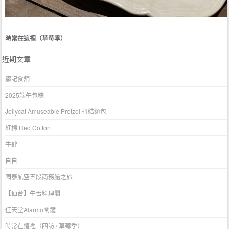
時常在這裡（草莓季）
近期文章
鄒記食舖
2025端午包粽
Jellycat Amuseable Pretzel 扭結麵包
紅棉 Red Cotton
牛肆
自自
國泰航空五段商務艙之旅
【仙台】牛舌料理閣
任天堂Alarmo鬧鐘
時常在這裡（四訪 / 草莓季）