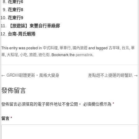
花東行6
花東行8
花東行9
【旅遊誌】東豐自行車綠廊
台南-周氏蝦捲
This entry was posted in
中式料理
,
單車行
,
國內旅遊
and tagged
古早味
,
台北
,
單
車
,
大稻埕
,
小吃
,
旅遊
,
迪化街
. Bookmark the
permalink
.
←
GRDIII韌體更新‧風格大變身
差點趕不上捷運的螃蟹趴
→
Post navigation
發佈留言
發佈留言必須填寫的電子郵件地址不會公開。
必填欄位標示為
*
留言
*