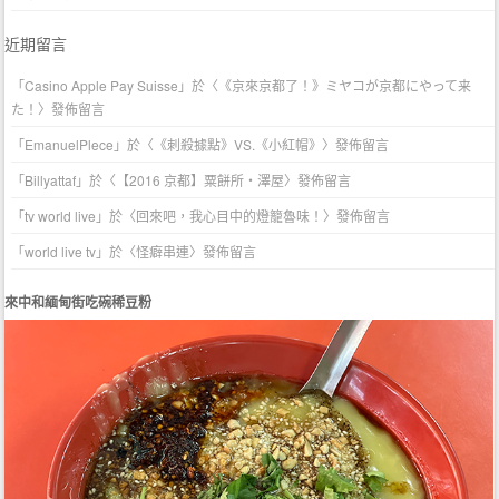
近期留言
「
Casino Apple Pay Suisse
」於〈
《京來京都了！》ミヤコが京都にやって来
た！
〉發佈留言
「
EmanuelPlece
」於〈
《刺殺據點》VS.《小紅帽》
〉發佈留言
「
Billyattaf
」於〈
【2016 京都】粟餅所・澤屋
〉發佈留言
「
tv world live
」於〈
回來吧，我心目中的燈籠魯味！
〉發佈留言
「
world live tv
」於〈
怪癖串連
〉發佈留言
來中和緬甸街吃碗稀豆粉