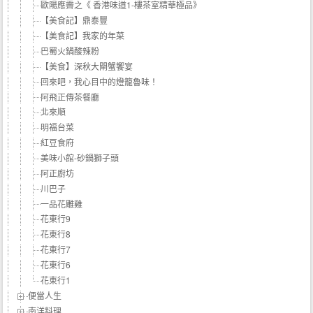
歐陽應霽之《 香港味道1-樓茶室精華極品》
【美食記】鼎泰豐
【美食記】我家的年菜
巴蜀火鍋酸辣粉
【美食】深秋大閘蟹饗宴
回來吧，我心目中的燈籠魯味！
阿飛正傳茶餐廳
北來順
明福台菜
紅豆食府
美味小館-砂鍋獅子頭
阿正廚坊
川巴子
一品花雕雞
花東行9
花東行8
花東行7
花東行6
花東行1
便當人生
南洋料理