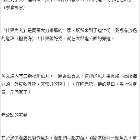
（摩拳擦掌）
「佳興魚丸」是同事大力推薦的店家，既然來到了迪化街，我哪有放過
的道理（撥瀏海）！佳興很好找，就在大稻埕公園的旁邊。
魚丸湯內有三顆福州魚丸，一顆香菇貢丸，這裡的魚丸果真如同事所描
述的「外皮軟呼呼，非常好吃啊！」，在吃完第一顆的當口，馬上決定
買一斤回家了！
老公點的乾麵
在旁邊偷看店員製作魚丸，看她們手起刀落，瞬間就做好一顆魚丸，薑