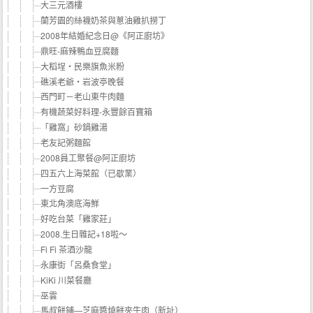
大三元酒樓
蘭芳園的絲襪奶茶與蔥油雞扒撈丁
2008年結婚紀念日@《阿正廚坊》
鼎旺-麻辣鴨血豆腐麵
大稻埕‧民樂旗魚米粉
礁溪老爺‧岩波亭晚餐
西門町－老山東牛肉麵
有機蔬菜好料理-永豐餘百寶箱
「雞窩」砂鍋雞湯
老友記粥麵館
2008員工聚餐@阿正廚坊
四五六上海菜館（已歇業）
一方豆腐
東北角澳底海鮮
好吃台菜「雞家莊」
2008.生日雜記+18啦～
Fi Fi 茶酒沙龍
永康街「呂桑食堂」
KiKi 川菜餐廳
巫雲
馬叔餅鋪—芝麻醬燒餅夾牛肉（新址）