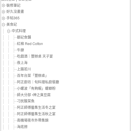
裝修筆記
好久沒畫畫
手帖365
美食記
中式料理
鄒記食舖
紅棉 Red Cotton
牛肆
吃戲酒｜豐辦桌 天子宴
夜上海
上膳若川
百年台菜「豐辦桌」
阿正廚坊｜旬料理私廚餐廳
小螺波「有夠蝦」螺螄粉
師大分部 •神之臭豆腐
刁民酸菜魚
阿正師傅藝集生活冬之宴
阿正師傅藝集生活秋之宴
南機場夜市外帶集錦
海底撈