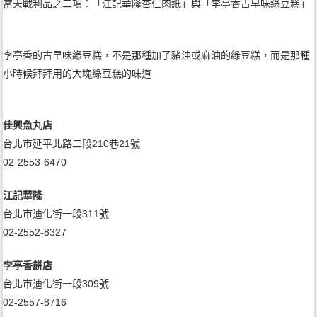
當天戰利品之二項：「江記華隆杏仁肉紙」與「李亭香古早味綠豆糕」
李亭香的古早味綠豆糕，不是那種加了豬油或麻油的綠豆糕，而是那種
小時候拜拜用的大塊綠豆糕的味道
佳興魚丸店
台北市延平北路二段210巷21號
02-2553-6470
江記華隆
台北市迪化街一段311號
02-2552-8327
李亭香餅店
台北市迪化街一段309號
02-2557-8716