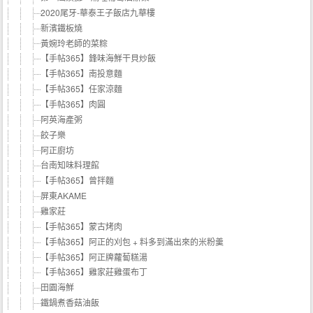
2020尾牙-華泰王子飯店九華樓
新濱鐵板燒
黃婉玲老師的菜粽
【手帖365】鋒味海鮮干貝炒飯
【手帖365】南投意麵
【手帖365】任家涼麵
【手帖365】肉圓
阿英海產粥
餃子樂
阿正廚坊
台南知味料理館
【手帖365】曾拌麵
屏東AKAME
雞家莊
【手帖365】蒙古烤肉
【手帖365】阿正的刈包 + 料多到滿出來的米粉羹
【手帖365】阿正牌蘿蔔糕湯
【手帖365】雞家莊雞蛋布丁
田園海鮮
鐵鍋煮香菇油飯