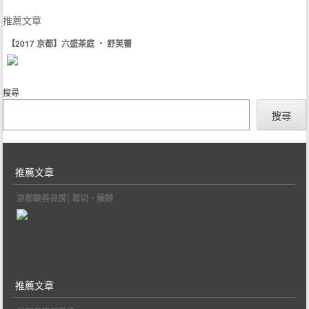
推薦文章
【2017 京都】六盛茶庭 ‧ 舒芙蕾
搜尋
搜尋
推薦文章
京都鍵善良房│葛切‧蕨餅
推薦文章