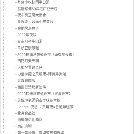
基隆小吃快閃半日遊
基隆銘傳60年老店豆干包
夜市臭豆腐大集合
黃婉玲．台南小吃擂台
金網烤烏魚子
2022年夜飯
台南阿裕牛肉湯
阜航豆漿飯糰
2020拎薄酒來迺夜市（南機場夜市）
西門町天天利
大稻埕賣麵炎仔
力量拉麵之叉燒飯+豚骨雞煲湯
梁鑫雞肉飯
西園豆漿燒餅油條
2020拎薄酒來迺夜市（寧夏夜市）
黃婉玲老師的古早味花生粽
Longtail便當 ：叉燒飯&香脆雞腿飯
雙月食品社
南機場彰化肉圓
周記肉粥
第一屆續攤：廟埕葡萄酒辦桌