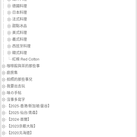
德國料理
日本料理
法式料理
甜點冰品
美式料理
義式料理
西班牙料理
韓式料理
紅棉 Red Cotton
咖啡館與茶的那些事
廚房集
拍照的那些事兒
我要出去玩
味の手帖‬
沒事多寫字
【2025-香港/新加坡/曼谷】
【2025-仙台/青森】
【2024-首爾】
【2023京都大阪】
【2020北海道】