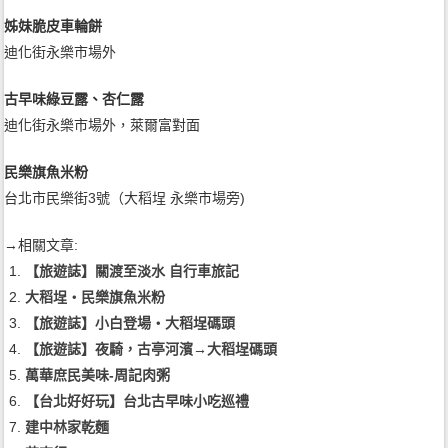
姊妹脆皮車輪餅
迪化街永樂市場外
古早味綠豆露、杏仁露
迪化街永樂市場外，萊爾富對面
民樂旗魚米粉
台北市民樂街3號（大稻埕 永樂市場旁)
→相關文章:
【旅遊誌】關渡至淡水 自行車旅記
大稻埕‧民樂旗魚米粉
【旅遊誌】小白登場‧大稻埕碼頭
【旅遊誌】夜騎，古亭河濱→大稻埕碼頭
萬華庶民美味-周記肉粥
【台北好好玩】台北古早味小吃巡禮
建中林家乾麵