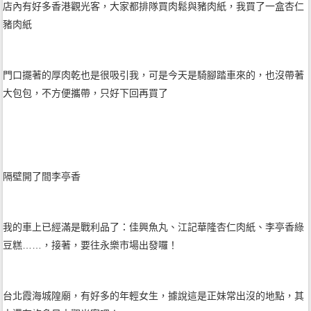
店內有好多香港觀光客，大家都排隊買肉鬆與豬肉紙，我買了一盒杏仁
豬肉紙
門口擺著的厚肉乾也是很吸引我，可是今天是騎腳踏車來的，也沒帶著
大包包，不方便攜帶，只好下回再買了
隔壁開了間李亭香
我的車上已經滿是戰利品了：佳興魚丸、江記華隆杏仁肉紙、李亭香綠
豆糕……，接著，要往永樂市場出發囉！
台北霞海城隍廟，有好多的年輕女生，據說這是正妹常出沒的地點，其