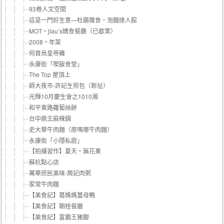
93巷人文空間
這是一門好生意—杜鵑雜食‧泡麵達人館
MOT‧jiau’s嬌食餐廳（已歇業）
2008‧年菜
何首烏皇帝雞
永康街「喫飯食堂」
The Top 屋頂上
師大夜市-許記生煎包（新址）
光輝10月慶生會之1010湘
和平東路蘿蔔絲餅
台中鼎王麻辣鍋
史大華牛肉麵（原嗎哪牛肉麵）
永康街「小隱私廚」
【拍攝習作】夏天‧無花果
蘇杭點心店
萬華庶民美味-周記肉粥
家常牛肉麵
【美食記】葛媽媽薑母鴨
【美食記】朝桂餐廳
【美食記】富霸王豬腳