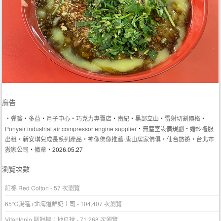
廣告
‧
彈簧
‧
多益
‧
月子中心
‧
巧克力專賣店
‧
南紀
‧
黑部立山
‧
雷射切割價格
‧
Ponyair industrial air compressor engine supplier
‧
無塵室設備規劃
‧
婚紗禮服
出租
‧
新安琪兒成長系列產品
‧
神像佛像推薦-唐山居家佛俱
‧
仙台旅遊
‧
台北市
搬家公司
‧
徽章
‧2026.05.27
瀏覽次數
紅棉 Red Cotton
- 57 次瀏覽
65℃湯種+北海道鮮奶土司
- 104,407 次瀏覽
Vitantonio 鬆餅機：地瓜球
- 71,268 次瀏覽