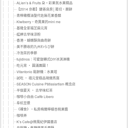
ALien’s & Fruits 朶。彩果氛水果精品
【2014 京都】鍵善良房│葛切‧蕨餅
青檸橄欖油聖代佐無花果香醋
Kiwiberry，奇異果的mini me
基隆全家福芝麻元宵
艋舺古早味涼粉
香港‧蝴蝶酥與曲奇餅
美不勝收的九州わらび餅
冷泡茶的季節
fujidinos：可愛旋轉式DIY冰淇淋機
吃元宵 ‧ 圓滿團圓！
Vitantonio 鬆餅機：水果塔
試吃 ‧ 禧元堂極品現燉燕窩
SEASON Cuisine Pâtissiartism 概念店
半個夏天 ‧ 古早味紅茶
咖啡小自由 Caffè Libero
阜杭豆漿
《裸食》‧私房梅爾檸檬杏桃果醬
咖啡弄
K’s Cafe@微風紀伊國書店
品悅糖‧焦糖蘋果千層酥