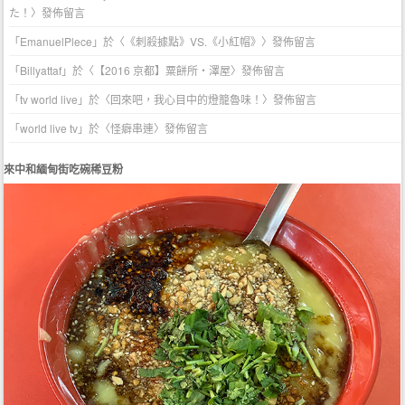
た！
〉發佈留言
「
EmanuelPlece
」於〈
《刺殺據點》VS.《小紅帽》
〉發佈留言
「
Billyattaf
」於〈
【2016 京都】粟餅所・澤屋
〉發佈留言
「
tv world live
」於〈
回來吧，我心目中的燈籠魯味！
〉發佈留言
「
world live tv
」於〈
怪癖串連
〉發佈留言
來中和緬甸街吃碗稀豆粉