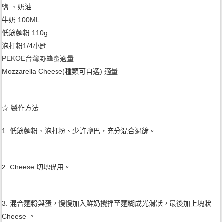
鹽 、奶油
牛奶 100ML
低筋麵粉 110g
泡打粉1/4小匙
PEKOE台灣野蜂蜜
適量
Mozzarella Cheese(種類可自選) 適量
☆ 製作方法
1. 低筋麵粉、泡打粉、少許鹽巴，充分混合過篩。
2. Cheese 切塊備用。
3. 混合麵粉與蛋，慢慢加入鮮奶攪拌至麵糊成光滑狀，最後加上塊狀
Cheese 。