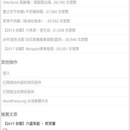
Vitantonio 鬆餅機：甜甜圈出場
- 29,795 次瀏覽
鹽之花牛奶糖+牛奶糖抹醬
- 27,066 次瀏覽
家常牛肉麵（無滷包版本）
- 23,352 次瀏覽
【2014 京都】六角堂．星巴克
- 21,208 次瀏覽
4F料理生活家-法式焦糖蘋果蛋糕(圖多)
- 20,946 次瀏覽
【2017 京都】Minaport單車租借
- 20,051 次瀏覽
其他操作
登入
訂閱網站內容的資訊提供
訂閱留言的資訊提供
WordPress.org 台灣繁體中文
推薦文章
【2017 京都】六盛茶庭 ‧ 舒芙蕾