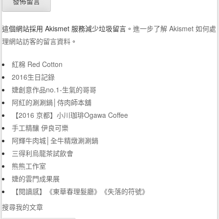
這個網站採用 Akismet 服務減少垃圾留言。
進一步了解 Akismet 如何處
理網站訪客的留言資料
。
紅棉 Red Cotton
2016生日記錄
婕創意作品no.1-生氣的哥哥
阿紅的涮涮鍋│侍肉師本舖
【2016 京都】小川珈琲Ogawa Coffee
手工精釀 伊良可樂
阿輝牛肉城│全牛精燉涮涮鍋
三得利烏龍茶試飲會
熊熊工作室
婕的雲門成果展
【閱讀感】《東華春理髮廳》《失落的符號》
搜尋我的文章