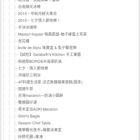
台南順天冰棒
2010‧中秋月餅大集合
2010‧七夕情人節快樂！
手沖冰咖啡
Maison Kayser 梅森凱瑟-柚子蜂蜜土耳其
杏花樓
boite de bijou 珠寶盒 & 兔子聽音樂
【試吃】Sarabeth's Kitchen 手工果醬
柏迪耶BORDIER海藻奶油
七夕‧情人節快樂
洪瑞珍三明治
4F料理生活家-法式焦糖蘋果蛋糕(圖多)
閒適午茶
台灣macaron—奶油小圓餅
雙連圓仔湯
青木定治AOKI Macaron
ShiH's Bagle
Season Chef Table
萬華觀光夜市+龍都冰果室
矽膠花膜+果凍