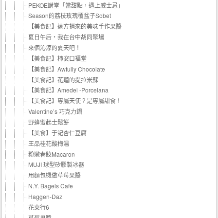
PEKOE講堂「當甜點，遇上威士忌」
Season的荔枝玫瑰覆盆子Sobet
【美食記】遠方捎來的美味手作果醬
夏日午后‧我在台中胡同聚場
來個沁涼的夏天吧！
【美食記】柿安口福堂
【美食記】Awfully Chocolate
【美食記】花蓮的提拉米蘇
【美食記】Amedei -Porcelana
【美食記】專屬天使？是專屬甜食！
Valentine’s 巧克力鍋
野蜂蜜起士鬆餅
【美食】于記杏仁豆腐
王品桂花酸梅湯
粉嫩春妝Macaron
MUJI 球型矽膠製冰器
用麵包機做草莓果醬
N.Y. Bagels Cafe
Haggen-Daz
花東行6
草莓果醬