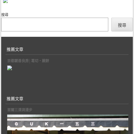
搜尋
搜尋
推薦文章
京都鍵善良房│葛切‧蕨餅
推薦文章
首爾三清洞漫步