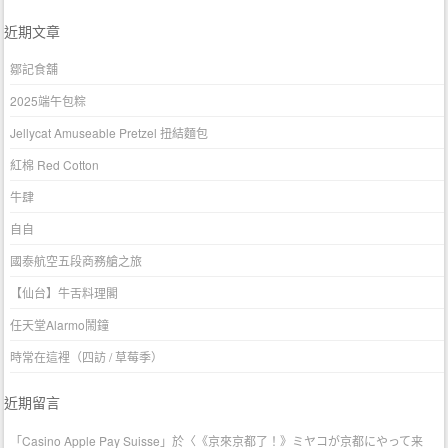
近期文章
鄒記食舖
2025端午包粽
Jellycat Amuseable Pretzel 扭結麵包
紅棉 Red Cotton
牛肆
自自
國泰航空五段商務艙之旅
【仙台】牛舌料理閣
任天堂Alarmo鬧鐘
時常在這裡（四訪 / 草莓季）
近期留言
「
Casino Apple Pay Suisse
」於〈
《京來京都了！》ミヤコが京都にやって来