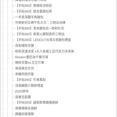
【手帖365】貴陽街涼粉伯
【手帖365】故宮墨戲仙草
一禾堂海鹽羊角麵包
中興新村正典牛乳大王：三明治冰磚
【手帖365】堂本麵包店 • 昭和吐司
【手帖365】柴窯火腿製造所三明治
【手帖365】LEGOUT台灣古昔麵包禮盒
自製楊枝甘露
昭和浪漫冰室 x大人系威士忌巧克力冰淇淋
Season重奶油千層可頌
楊枝甘露vs.芝芝芒果
嵜高級生吐司
承繼肉桂阿曼
【手帖365】芒果鳳梨
法朋鹹甜小酥餅禮盒
2020跨年
滋養豆餡舖
【手帖365】越南新華園榴連餅
南機場無名燒餅
陳耀訓蛋黃酥