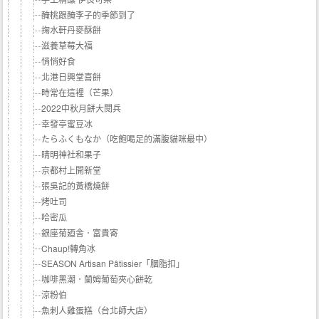
醃桃跟醃李子的季節到了
掬水軒丹麥酥餅
滋養草莓大福
悄悄好食
北港日興堂喜餅
時常在這裡（芒果）
2022中秋月餅大閱兵
幸發亭蜜豆冰
たらふくもなか（吃飽喝足的滿腹貓咪最中）
晴明神社和果子
京都村上開新堂
張吳記的黃橋燒餅
烤吐司
哈密瓜
銀座菊廼舎．富貴寄
Chaup!轉角冰
SEASON Artisan Pâtissier「胭脂扣」
咖啡黑潮．蘭姆葡萄夾心餅乾
涼粉伯
魚刺人雞蛋糕（台北師大店）