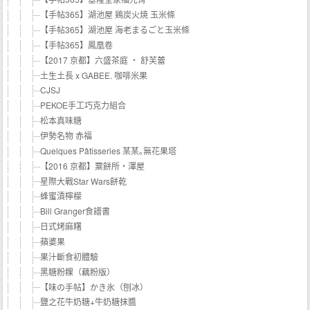
【手帖365】湖池屋 鶏炭火焼 玉米條
【手帖365】湖池屋 海老まるごと玉米條
【手帖365】鳳凰卷
【2017 京都】六盛茶庭 ‧ 舒芙蕾
土生土長 x GABEE. 咖啡米果
CJSJ
PEKOE手工巧克力組合
松本真味糖
伊勢名物 赤福
Quelques Pâtisseries 某某｡無花果塔
【2016 京都】粟餅所・澤屋
星際大戰Star Wars餅乾
蜂蜜漬檸檬
Bill Granger食譜書
日式烤麻糬
蘋婆果
果汁斷食初體驗
黑糖粉粿（藕粉版）
【味の手帖】かき氷（刨冰）
鹽之花牛奶糖+牛奶糖抹醬