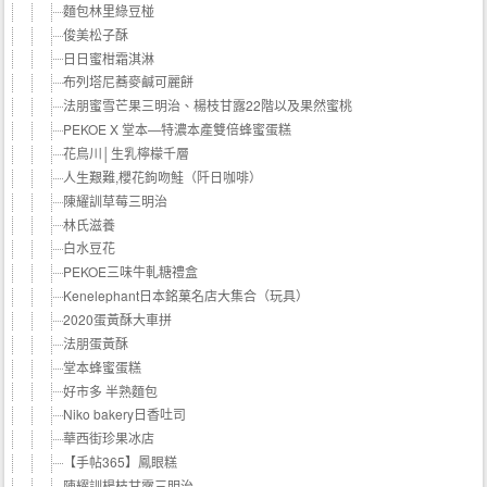
麵包林里綠豆椪
俊美松子酥
日日蜜柑霜淇淋
布列塔尼蕎麥鹹可麗餅
法朋蜜雪芒果三明治、楊枝甘露22階以及果然蜜桃
PEKOE X 堂本—特濃本產雙倍蜂蜜蛋糕
花鳥川│生乳檸檬千層
人生艱難,櫻花鉤吻鮭（阡日咖啡）
陳耀訓草莓三明治
林氏滋養
白水豆花
PEKOE三味牛軋糖禮盒
Kenelephant日本銘菓名店大集合（玩具）
2020蛋黃酥大車拼
法朋蛋黃酥
堂本蜂蜜蛋糕
好市多 半熟麵包
Niko bakery日香吐司
華西街珍果冰店
【手帖365】鳳眼糕
陳耀訓楊枝甘露三明治