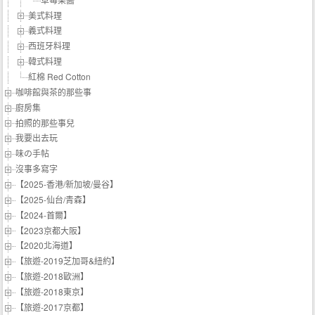
美式料理
義式料理
西班牙料理
韓式料理
紅棉 Red Cotton
咖啡館與茶的那些事
廚房集
拍照的那些事兒
我要出去玩
味の手帖‬
沒事多寫字
【2025-香港/新加坡/曼谷】
【2025-仙台/青森】
【2024-首爾】
【2023京都大阪】
【2020北海道】
【旅遊-2019芝加哥&紐約】
【旅遊-2018歐洲】
【旅遊-2018東京】
【旅遊-2017京都】