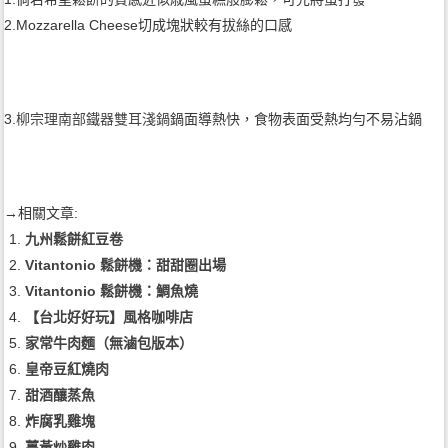
2.Mozzarella Cheese切成塊狀較有拔絲的口感
3.
柳宗理南部鐵器雙耳淺鍋
鍋面導熱快，食物表面受熱均勻不易沾鍋
→相關文章:
九州鬆餅紅豆卷
Vitantonio 鬆餅機：甜甜圈出場
Vitantonio 鬆餅機：鯛魚燒
【台北好好玩】風格咖啡店
家常牛肉麵（無滷包版本）
皇帝豆紅燒肉
甜酒釀蒸魚
炸腐乳雞塊
薑黃炒雞肉