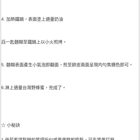
4. 加熱鐵鍋，表面塗上適量奶油
舀一匙麵糊至鐵鍋上以小火煎烤。
5. 麵糊表面產生小氣泡即翻面，煎至餅皮兩面呈現均勻焦糖色即可。
6.淋上適量台灣野蜂蜜，完成了。
☆ 小秘訣
1.倘若希望鬆餅的質感近似戚風蛋糕般膨鬆，可先將蛋打發