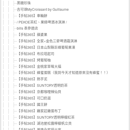
黑糖珍珠
吉可頌MyCroissant by Guillaume
【手帖365】車輪餅
/ PEKOE茶紅、果綠啤酒冰淇淋 /
bills 表參道店
【手帖365】蘋婆果
【手帖365】全家×金色三麥啤酒霜淇淋
【手帖365】日本山梨縣巨峰葡萄果凍
【手帖365】布拉塔起司
【手帖365】烤葡萄柚
【手帖365】金桃家草莓大福
【手帖365】蜂蜜蛋糕（我到今天才知道原來沒有蜂蜜！！）
【手帖365】熱芋泥
【手帖365】SUNTORY透明奶茶
【手帖365】京都咖哩辣仙貝
【手帖365】可口奶滋
【手帖365】國王餅
【手帖365】雞家莊雞蛋布丁
【手帖365】SUNTORY透明檸檬紅茶
【手帖365】湖池屋松露檸檬帆立貝
【手帖365】基隆全家福元宵