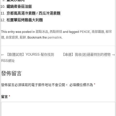
鐵鍋煮香菇油飯
京都風高湯冷素麵 / 西瓜冷湯素麵
松露蕈菇烤雞義大利麵
This entry was posted in
甜點冰品
,
西點烘焙
and tagged
PEKOE
,
南部鐵器
,
柳宗
理
,
自家廚房
,
鬆餅
. Bookmark the
permalink
.
←
【軟體試用】YOURSS-幫你找到
【串連】我收(送)過最特別的禮物
→
RSS網址
Post navigation
發佈留言
發佈留言必須填寫的電子郵件地址不會公開。
必填欄位標示為
*
留言
*