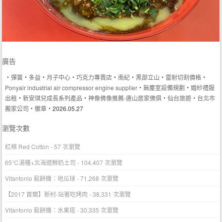
廣告
‧
彈簧
‧
多益
‧
月子中心
‧
巧克力專賣店
‧
南紀
‧
黑部立山
‧
雷射切割價格
‧
Ponyair industrial air compressor engine supplier
‧
無塵室設備規劃
‧
婚紗禮服
出租
‧
新安琪兒成長系列產品
‧
神像佛像推薦-唐山居家佛俱
‧
仙台旅遊
‧
台北市
搬家公司
‧
徽章
‧2026.05.27
瀏覽次數
紅棉 Red Cotton
- 57 次瀏覽
65℃湯種+北海道鮮奶土司
- 104,407 次瀏覽
Vitantonio 鬆餅機：地瓜球
- 71,268 次瀏覽
【2017 首爾】新村-站著吃烤肉
- 38,331 次瀏覽
Vitantonio 鬆餅機：水果塔
- 30,335 次瀏覽