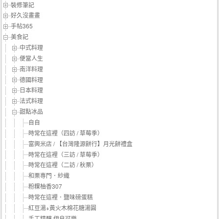
裝修筆記
好久沒畫畫
手帖365
美食記
中式料理
便當人生
南洋料理
德國料理
日本料理
法式料理
甜點冰品
自自
時常在這裡（四訪 / 草莓季）
富興米店 / 【台灣隆源餅行】月光餅禮盒
時常在這裡（三訪 / 草莓季）
時常在這裡（二訪 / 秋栗）
和栗専門．紗織
粉粿柚香307
時常在這裡．鹽味磅蛋糕
紅豆湯+黃火木棉花糖湯圓
手工精釀 伊良可樂