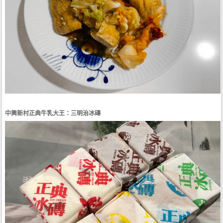
中興新村正典牛乳大王：三明治冰磚