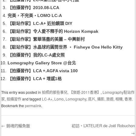
【拍攝習作】2010.08-LCA
完美，不完美‧LOMO LC-A
【駐站作家】LC-A+ 近拍鏡頭 DIY
【駐站作家】令人愛不釋手的 Horizon Kompak
【駐站作家】繁華落盡的美麗 – 中興新村
【駐站作家】水晶球的圓筒世界 ‧ Fisheye One Hello Kitty
【拍攝習作】我的LC-A處女照
Lomography Gallery Store @台北
【拍攝習作】LCA +.AGFA vista 100
【拍攝習作】LCA + 增感1格
This entry was posted in
拍照的那些事兒
,
【旅遊-2011香港】
,
Lomography駐站作
家
,
拍攝習作
and tagged
LC-A+
,
Lomo
,
Lomography
,
底片
,
攝影
,
旅遊
,
相機
,
香港
.
Bookmark the
permalink
.
←
銷魂的鰻魚飯
初訪‧L’ATELIER de Joël Robuchon
→