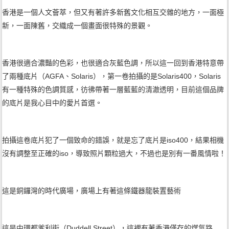
香港是一個人文薈萃，但又有著許多新舊文化相互交雜的地方，一面極
新，一面陳舊，交織成一個畫面很特殊的景觀。
香港很適合濃豔的色彩，也很適合灰藍色調，所以這一回到香港特意帶
了兩種底片（AGFA、Solaris），第一卷拍攝的是Solaris400，Solaris
有一種特殊的色調質感，彷彿帶著一層藍藍的清澈透明，目前這個品牌
的底片是我心目中的愛片首選。
拍攝這卷底片犯了一個致命的錯誤，就是忘了底片是iso400，結果相機
沒有調整至正確的iso，導致照片顆粒過大，不過也是別有一番風情啦！
這是銅鑼灣的時代廣場，廣場上有著這條鐵器龍裝置藝術
這是中環都爹利街（Duddell Street），這裡有著香港僅存的煤氣路