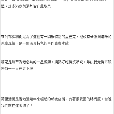
燈。許多港劇與港片皆在此取景
來到都爹利街是為了這裡有一間很特別的星巴克，裡頭有著濃濃港味的
冰室風情，是一間深具特色的星巴克咖啡館
鏞記是每至香港必訪的一星餐廳，燒鵝好吃得沒話說，雖說我覺得它服
務似乎一直在走下坡
荷里活街是香港近幾年來崛起的新夜店街，有著很異國的時尚感，當晚
我們就在這喝嗨了！