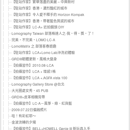
【駐站作家】繁華落盡的美麗 – 中興新村
【駐站作家】香港，濃烈豔紅的城市
【駐站作家】令人愛不釋手的 Horizon Kompak
【駐站作家】香港，帶著藍色質感的城市
【駐站作家】LC-A+ 近拍鏡頭 DIY
Lomography Taiwan 部落格達人之-我‧得‧獎‧了！
完美，不完美‧LOMO LC-A
LomoMatrix 之 部落客春遊趣
【駐站作家】LCA+Lomo Lab沖洗初體驗
GRDIII韌體更新‧風格大變身
【拍攝習作】2010.08-LCA
【拍攝習作】LCA + 增感1格
【拍攝習作】LCA +.AGFA vista 100
Lomography Gallery Store @台北
大光圈處女秀‧45 PUB
GRDIII+皮革相機背帶
【拍攝習作】LC-A－風箏、綠、紅與藍
2009.07.22日偏蝕照片
哇！有彩虹耶～
金波流轉的夕陽
【拍攝習作】BELL+HOWELL Genie III 新玩具入手