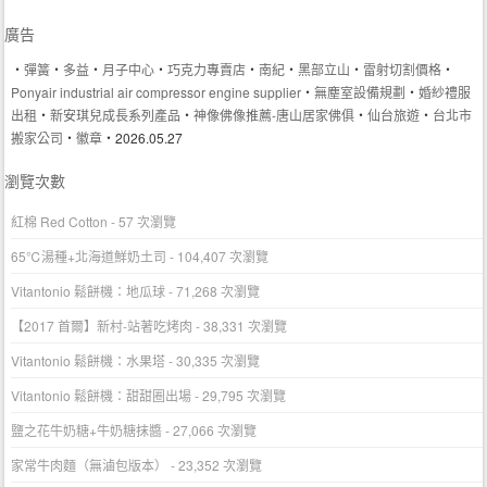
廣告
‧
彈簧
‧
多益
‧
月子中心
‧
巧克力專賣店
‧
南紀
‧
黑部立山
‧
雷射切割價格
‧
Ponyair industrial air compressor engine supplier
‧
無塵室設備規劃
‧
婚紗禮服
出租
‧
新安琪兒成長系列產品
‧
神像佛像推薦-唐山居家佛俱
‧
仙台旅遊
‧
台北市
搬家公司
‧
徽章
‧2026.05.27
瀏覽次數
紅棉 Red Cotton
- 57 次瀏覽
65℃湯種+北海道鮮奶土司
- 104,407 次瀏覽
Vitantonio 鬆餅機：地瓜球
- 71,268 次瀏覽
【2017 首爾】新村-站著吃烤肉
- 38,331 次瀏覽
Vitantonio 鬆餅機：水果塔
- 30,335 次瀏覽
Vitantonio 鬆餅機：甜甜圈出場
- 29,795 次瀏覽
鹽之花牛奶糖+牛奶糖抹醬
- 27,066 次瀏覽
家常牛肉麵（無滷包版本）
- 23,352 次瀏覽