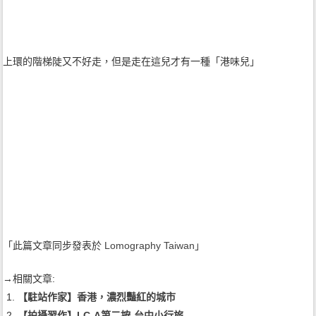
上環的階梯陡又不好走，但是走在這兒才有一種「港味兒」
「此篇文章同步發表於
Lomography Taiwan
」
→相關文章:
【駐站作家】香港，濃烈豔紅的城市
【拍攝習作】LC-A第二按-台中小行旅