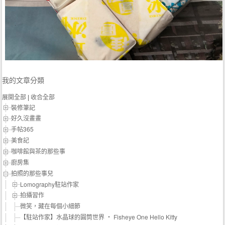
我的文章分類
展開全部
|
收合全部
裝修筆記
好久沒畫畫
手帖365
美食記
咖啡館與茶的那些事
廚房集
拍照的那些事兒
Lomography駐站作家
拍攝習作
微笑，藏在每個小細節
【駐站作家】水晶球的圓筒世界 ‧ Fisheye One Hello Kitty