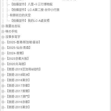
【拍攝習作】八里•十三行博物館
【拍攝習作】LC-A第二按-台中小行旅
秋節前日的天空
【拍攝習作】我的LC-A處女照
我要出去玩
味の手帖‬
沒事多寫字
【2025-香港/新加坡/曼谷】
【2025-仙台/青森】
【2024-首爾】
【2023京都大阪】
【2020北海道】
【旅遊-2019芝加哥&紐約】
【旅遊-2018歐洲】
【旅遊-2018東京】
【旅遊-2017京都】
【旅遊-2017首爾】
【旅遊-2017澳門】
【旅遊-2016京都】
【旅遊-2015東京】