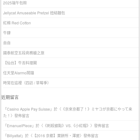
2025端午包粽
Jellycat Amuseable Pretzel 扭結麵包
紅棉 Red Cotton
牛肆
自自
國泰航空五段商務艙之旅
【仙台】牛舌料理閣
任天堂Alarmo鬧鐘
時常在這裡（四訪 / 草莓季）
近期留言
「
Casino Apple Pay Suisse
」於〈
《京來京都了！》ミヤコが京都にやって来
た！
〉發佈留言
「
EmanuelPlece
」於〈
《刺殺據點》VS.《小紅帽》
〉發佈留言
「
Billyattaf
」於〈
【2016 京都】粟餅所・澤屋
〉發佈留言