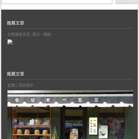
推薦文章
京都鍵善良房│葛切‧蕨餅
推薦文章
首爾三清洞漫步