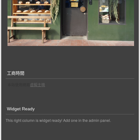
工商時間
本站使用網易
虛擬主機
Widget Ready
This right column is widget ready! Add one in the admin panel.