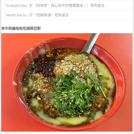
「
tv world live
」於〈
回來吧，我心目中的燈籠魯味！
〉發佈留言
「
world live tv
」於〈
怪癖串連
〉發佈留言
來中和緬甸街吃碗稀豆粉