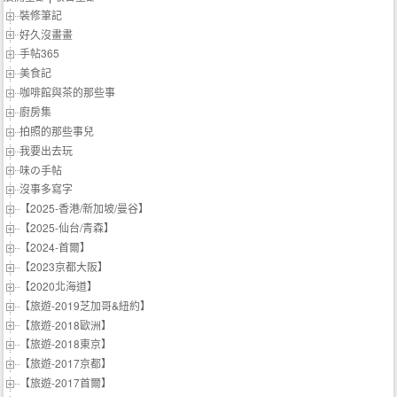
裝修筆記
好久沒畫畫
手帖365
美食記
咖啡館與茶的那些事
廚房集
拍照的那些事兒
我要出去玩
味の手帖‬
沒事多寫字
【2025-香港/新加坡/曼谷】
【2025-仙台/青森】
【2024-首爾】
【2023京都大阪】
【2020北海道】
【旅遊-2019芝加哥&紐約】
【旅遊-2018歐洲】
【旅遊-2018東京】
【旅遊-2017京都】
【旅遊-2017首爾】