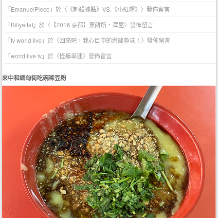
「
EmanuelPlece
」於〈
《刺殺據點》VS.《小紅帽》
〉發佈留言
「
Billyattaf
」於〈
【2016 京都】粟餅所・澤屋
〉發佈留言
「
tv world live
」於〈
回來吧，我心目中的燈籠魯味！
〉發佈留言
「
world live tv
」於〈
怪癖串連
〉發佈留言
來中和緬甸街吃碗稀豆粉