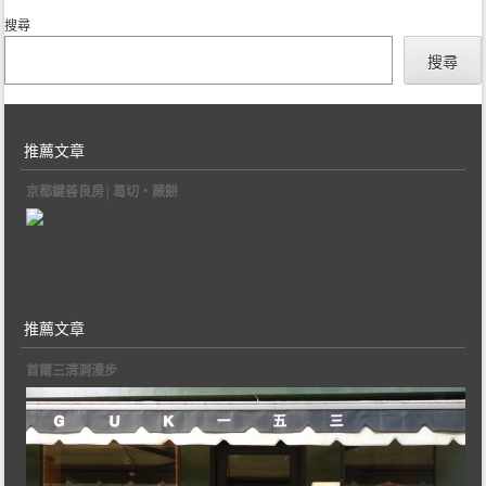
搜尋
搜尋
推薦文章
京都鍵善良房│葛切‧蕨餅
推薦文章
首爾三清洞漫步