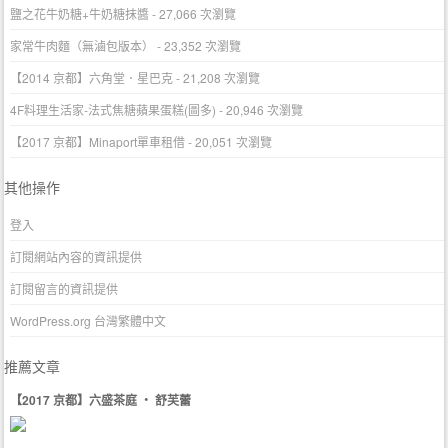
鹽之花牛奶糖+牛奶糖抹醬
- 27,066 次瀏覽
家常牛肉麵（無滷包版本）
- 23,352 次瀏覽
【2014 京都】六角堂．星巴克
- 21,208 次瀏覽
4F料理生活家-法式焦糖蘋果蛋糕(圖多)
- 20,946 次瀏覽
【2017 京都】Minaport單車租借
- 20,051 次瀏覽
其他操作
登入
訂閱網站內容的資訊提供
訂閱留言的資訊提供
WordPress.org 台灣繁體中文
推薦文章
【2017 京都】六盛茶庭 ‧ 舒芙蕾