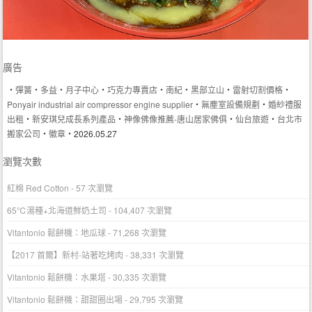
廣告
‧
彈簧
‧
多益
‧
月子中心
‧
巧克力專賣店
‧
南紀
‧
黑部立山
‧
雷射切割價格
‧
Ponyair industrial air compressor engine supplier
‧
無塵室設備規劃
‧
婚紗禮服
出租
‧
新安琪兒成長系列產品
‧
神像佛像推薦-唐山居家佛俱
‧
仙台旅遊
‧
台北市
搬家公司
‧
徽章
‧2026.05.27
瀏覽次數
紅棉 Red Cotton
- 57 次瀏覽
65℃湯種+北海道鮮奶土司
- 104,407 次瀏覽
Vitantonio 鬆餅機：地瓜球
- 71,268 次瀏覽
【2017 首爾】新村-站著吃烤肉
- 38,331 次瀏覽
Vitantonio 鬆餅機：水果塔
- 30,335 次瀏覽
Vitantonio 鬆餅機：甜甜圈出場
- 29,795 次瀏覽