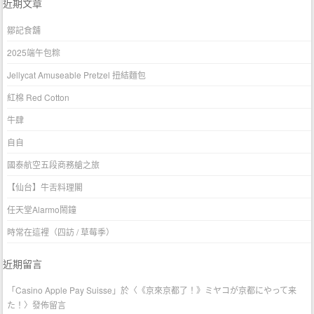
近期文章
鄒記食舖
2025端午包粽
Jellycat Amuseable Pretzel 扭結麵包
紅棉 Red Cotton
牛肆
自自
國泰航空五段商務艙之旅
【仙台】牛舌料理閣
任天堂Alarmo鬧鐘
時常在這裡（四訪 / 草莓季）
近期留言
「
Casino Apple Pay Suisse
」於〈
《京來京都了！》ミヤコが京都にやって来
た！
〉發佈留言