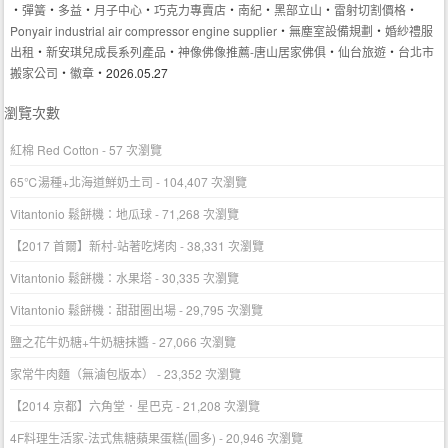
‧
彈簧
‧
多益
‧
月子中心
‧
巧克力專賣店
‧
南紀
‧
黑部立山
‧
雷射切割價格
‧
Ponyair industrial air compressor engine supplier
‧
無塵室設備規劃
‧
婚紗禮服
出租
‧
新安琪兒成長系列產品
‧
神像佛像推薦-唐山居家佛俱
‧
仙台旅遊
‧
台北市
搬家公司
‧
徽章
‧2026.05.27
瀏覽次數
紅棉 Red Cotton
- 57 次瀏覽
65℃湯種+北海道鮮奶土司
- 104,407 次瀏覽
Vitantonio 鬆餅機：地瓜球
- 71,268 次瀏覽
【2017 首爾】新村-站著吃烤肉
- 38,331 次瀏覽
Vitantonio 鬆餅機：水果塔
- 30,335 次瀏覽
Vitantonio 鬆餅機：甜甜圈出場
- 29,795 次瀏覽
鹽之花牛奶糖+牛奶糖抹醬
- 27,066 次瀏覽
家常牛肉麵（無滷包版本）
- 23,352 次瀏覽
【2014 京都】六角堂．星巴克
- 21,208 次瀏覽
4F料理生活家-法式焦糖蘋果蛋糕(圖多)
- 20,946 次瀏覽