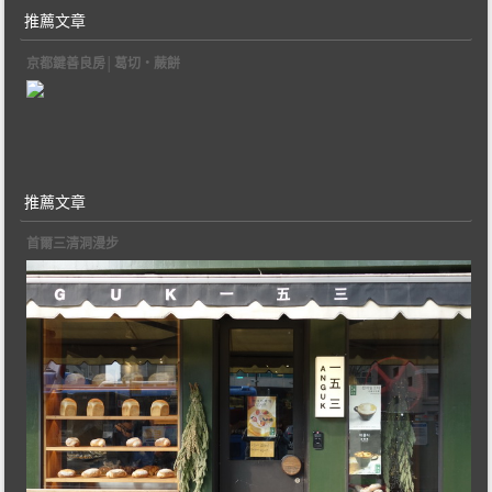
推薦文章
京都鍵善良房│葛切‧蕨餅
推薦文章
首爾三清洞漫步