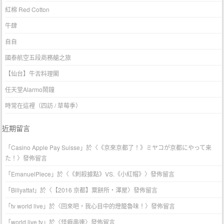
紅棉 Red Cotton
牛肆
自自
國泰航空五段商務艙之旅
【仙台】牛舌料理閣
任天堂Alarmo鬧鐘
時常在這裡（四訪 / 草莓季）
近期留言
「
Casino Apple Pay Suisse
」於〈
《京來京都了！》ミヤコが京都にやって来
た！
〉發佈留言
「
EmanuelPlece
」於〈
《刺殺據點》VS.《小紅帽》
〉發佈留言
「
Billyattaf
」於〈
【2016 京都】粟餅所・澤屋
〉發佈留言
「
tv world live
」於〈
回來吧，我心目中的燈籠魯味！
〉發佈留言
「
world live tv
」於〈
怪癖串連
〉發佈留言