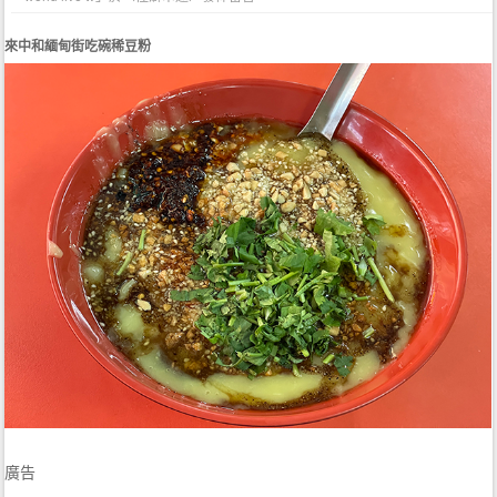
來中和緬甸街吃碗稀豆粉
廣告