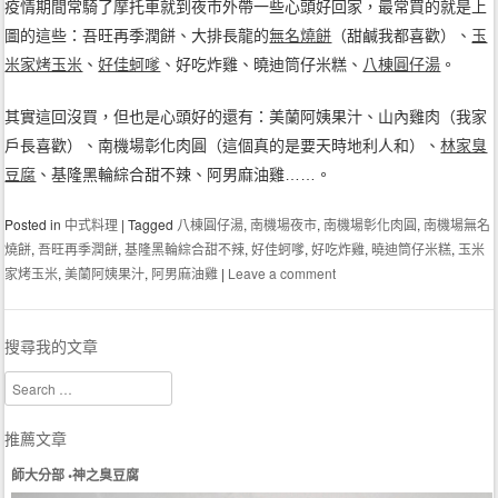
疫情期間常騎了摩托車就到夜市外帶一些心頭好回家，最常買的就是上
圖的這些：吾旺再季潤餅、大排長龍的
無名燒餅
（甜鹹我都喜歡）、
玉
米家烤玉米
、
好佳蚵嗲
、好吃炸雞、曉迪筒仔米糕、
八棟圓仔湯
。
其實這回沒買，但也是心頭好的還有：美蘭阿姨果汁、山內雞肉（我家
戶長喜歡）、南機場彰化肉圓（這個真的是要天時地利人和）、
林家臭
豆腐
、基隆黑輪綜合甜不辣、阿男麻油雞……。
Posted in
中式料理
|
Tagged
八棟圓仔湯
,
南機場夜市
,
南機場彰化肉圓
,
南機場無名
燒餅
,
吾旺再季潤餅
,
基隆黑輪綜合甜不辣
,
好佳蚵嗲
,
好吃炸雞
,
曉迪筒仔米糕
,
玉米
家烤玉米
,
美蘭阿姨果汁
,
阿男麻油雞
|
Leave a comment
搜尋我的文章
Search
推薦文章
師大分部 •神之臭豆腐