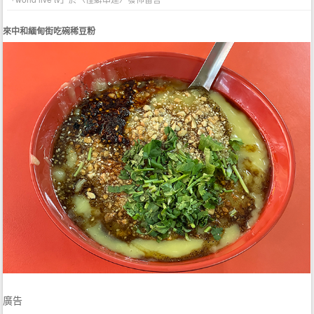
來中和緬甸街吃碗稀豆粉
廣告