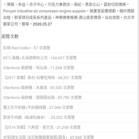
‧
彈簧
‧
多益
‧
月子中心
‧
巧克力專賣店
‧
南紀
‧
黑部立山
‧
雷射切割價格
‧
Ponyair industrial air compressor engine supplier
‧
無塵室設備規劃
‧
婚紗禮服
出租
‧
新安琪兒成長系列產品
‧
神像佛像推薦-唐山居家佛俱
‧
仙台旅遊
‧
台北市
搬家公司
‧
徽章
‧2026.05.27
瀏覽次數
紅棉 Red Cotton
- 57 次瀏覽
65℃湯種+北海道鮮奶土司
- 104,407 次瀏覽
Vitantonio 鬆餅機：地瓜球
- 71,268 次瀏覽
【2017 首爾】新村-站著吃烤肉
- 38,331 次瀏覽
Vitantonio 鬆餅機：水果塔
- 30,335 次瀏覽
Vitantonio 鬆餅機：甜甜圈出場
- 29,795 次瀏覽
鹽之花牛奶糖+牛奶糖抹醬
- 27,066 次瀏覽
家常牛肉麵（無滷包版本）
- 23,352 次瀏覽
【2014 京都】六角堂．星巴克
- 21,208 次瀏覽
4F料理生活家-法式焦糖蘋果蛋糕(圖多)
- 20,946 次瀏覽