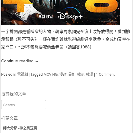
一字排開都是響噹噹的人物，韓孝周素顏完全沒上妝好放得開！看到柳
承龍跟《雞不可失》一樣在賣炸雞就覺得編劇好幽默😆。金成均又坐在
家門口，也是不禁想要喊他金老闆（請回答1988）
Continue reading
→
Posted in
電視劇
|
Tagged
MOVING
,
漫改
,
異能
,
韓劇
,
韓漫
|
1 Comment
搜尋我的文章
Search
推薦文章
師大分部 •神之臭豆腐