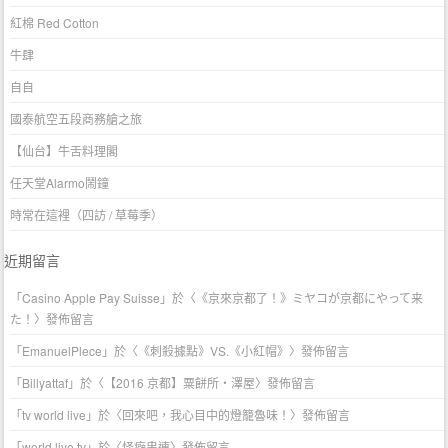
紅棉 Red Cotton
牛肆
自自
國泰航空五段商務艙之旅
【仙台】牛舌料理閣
任天堂Alarmo鬧鐘
時常在這裡（四訪 / 草莓季）
近期留言
「
Casino Apple Pay Suisse
」於〈
《京來京都了！》ミヤコが京都にやって来
た！
〉發佈留言
「
EmanuelPlece
」於〈
《刺殺據點》VS.《小紅帽》
〉發佈留言
「
Billyattaf
」於〈
【2016 京都】粟餅所・澤屋
〉發佈留言
「
tv world live
」於〈
回來吧，我心目中的燈籠魯味！
〉發佈留言
「
world live tv
」於〈
怪癖串連
〉發佈留言