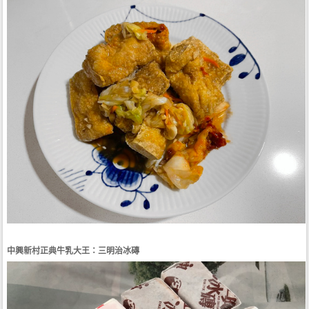
中興新村正典牛乳大王：三明治冰磚