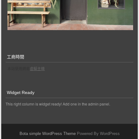
工商時間
本站使用網易
虛擬主機
Widget Ready
This right column is widget ready! Add one in the admin panel.
Bota simple WordPress Theme
Powered By WordPress