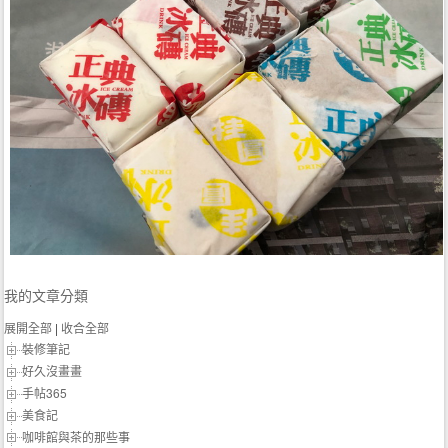
我的文章分類
展開全部
|
收合全部
裝修筆記
好久沒畫畫
手帖365
美食記
咖啡館與茶的那些事