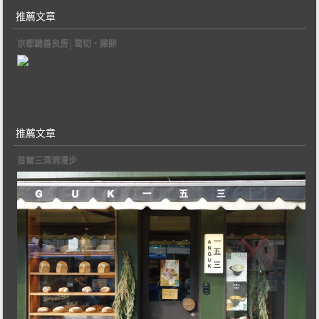
推薦文章
京都鍵善良房│葛切‧蕨餅
推薦文章
首爾三清洞漫步