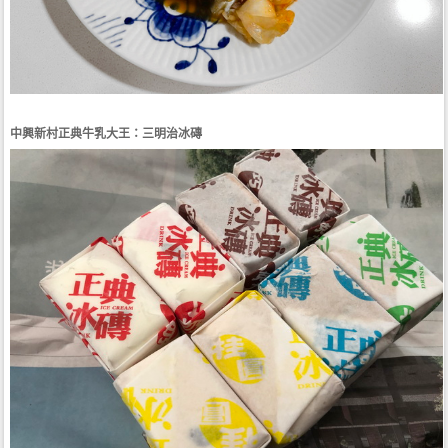
中興新村正典牛乳大王：三明治冰磚