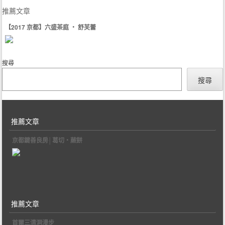
推薦文章
【2017 京都】六盛茶庭 ‧ 舒芙蕾
搜尋
搜尋
推薦文章
京都鍵善良房│葛切‧蕨餅
推薦文章
首爾三清洞漫步