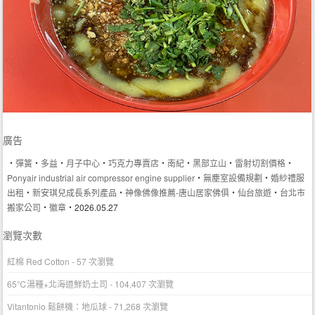
廣告
‧
彈簧
‧
多益
‧
月子中心
‧
巧克力專賣店
‧
南紀
‧
黑部立山
‧
雷射切割價格
‧
Ponyair industrial air compressor engine supplier
‧
無塵室設備規劃
‧
婚紗禮服
出租
‧
新安琪兒成長系列產品
‧
神像佛像推薦-唐山居家佛俱
‧
仙台旅遊
‧
台北市
搬家公司
‧
徽章
‧2026.05.27
瀏覽次數
紅棉 Red Cotton
- 57 次瀏覽
65℃湯種+北海道鮮奶土司
- 104,407 次瀏覽
Vitantonio 鬆餅機：地瓜球
- 71,268 次瀏覽