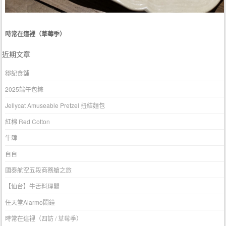
時常在這裡（草莓季）
近期文章
鄒記食舖
2025端午包粽
Jellycat Amuseable Pretzel 扭結麵包
紅棉 Red Cotton
牛肆
自自
國泰航空五段商務艙之旅
【仙台】牛舌料理閣
任天堂Alarmo鬧鐘
時常在這裡（四訪 / 草莓季）