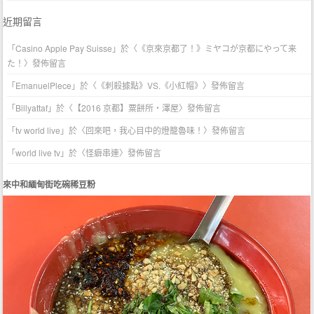
近期留言
「
Casino Apple Pay Suisse
」於〈
《京來京都了！》ミヤコが京都にやって来
た！
〉發佈留言
「
EmanuelPlece
」於〈
《刺殺據點》VS.《小紅帽》
〉發佈留言
「
Billyattaf
」於〈
【2016 京都】粟餅所・澤屋
〉發佈留言
「
tv world live
」於〈
回來吧，我心目中的燈籠魯味！
〉發佈留言
「
world live tv
」於〈
怪癖串連
〉發佈留言
來中和緬甸街吃碗稀豆粉