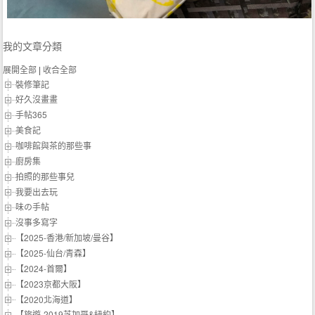
我的文章分類
展開全部
|
收合全部
裝修筆記
好久沒畫畫
手帖365
美食記
咖啡館與茶的那些事
廚房集
拍照的那些事兒
我要出去玩
味の手帖‬
沒事多寫字
【2025-香港/新加坡/曼谷】
【2025-仙台/青森】
【2024-首爾】
【2023京都大阪】
【2020北海道】
【旅遊-2019芝加哥&紐約】