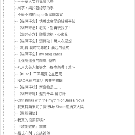
三十萬人次抓抓樂活動
風箏，與拉著線頭的手
不醉不歸的super娘家團婚宴
【貓碎碎念】情義比金堅的結婚喜帖
【貓碎碎念】老闆，別再玩我了！
【貓碎碎念】颱風散退，麥來亂
【貓碎碎念】瀏覽破十萬人次感想
【毛寶-朝時間專題】晨起的儀式
【貓碎碎念】my blog cards
比強颱還強的颱風–聖帕
八月大美人報導之→好虛榮喔！羞～
【Kuso】三國無雙之星巴克
NSO永遠的童話-古典動物園
【貓碎碎唸】新寵物是……
【貓碎碎唸】遲到千年-蘇打綠
Christmas with the rhythm of Bassa Nova
我支持蘋果妮子贏得My Share網摘文大獎
【默默關懷】
我真的很無聊嗎?
『歌劇魅影』震憾
貓氏守則→交談禮儀