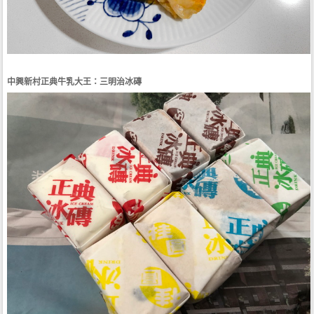
中興新村正典牛乳大王：三明治冰磚