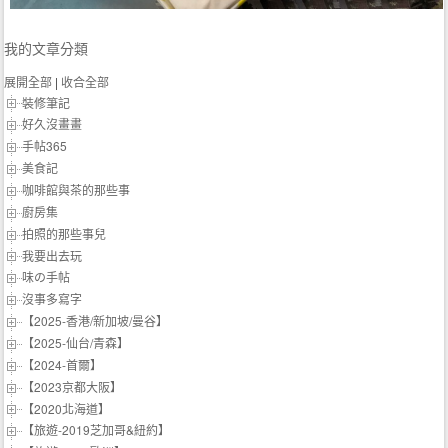
我的文章分類
展開全部
|
收合全部
裝修筆記
好久沒畫畫
手帖365
美食記
咖啡館與茶的那些事
廚房集
拍照的那些事兒
我要出去玩
味の手帖‬
沒事多寫字
【2025-香港/新加坡/曼谷】
【2025-仙台/青森】
【2024-首爾】
【2023京都大阪】
【2020北海道】
【旅遊-2019芝加哥&紐約】