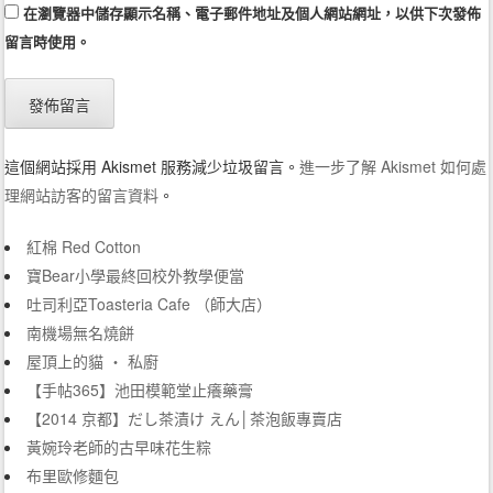
在
瀏覽器
中儲存顯示名稱、電子郵件地址及個人網站網址，以供下次發佈
留言時使用。
這個網站採用 Akismet 服務減少垃圾留言。
進一步了解 Akismet 如何處
理網站訪客的留言資料
。
紅棉 Red Cotton
寶Bear小學最終回校外教學便當
吐司利亞Toasteria Cafe （師大店）
南機場無名燒餅
屋頂上的貓 ‧ 私廚
【手帖365】池田模範堂止癢藥膏
【2014 京都】だし茶漬け えん│茶泡飯專賣店
黃婉玲老師的古早味花生粽
布里歐修麵包