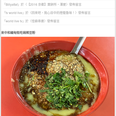
「
Billyattaf
」於〈
【2016 京都】粟餅所・澤屋
〉發佈留言
「
tv world live
」於〈
回來吧，我心目中的燈籠魯味！
〉發佈留言
「
world live tv
」於〈
怪癖串連
〉發佈留言
來中和緬甸街吃碗稀豆粉