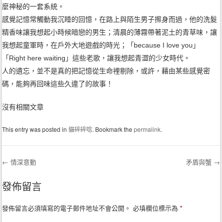
麼神秘的一套系統。
感覺記憶常觸動我沉睡的回憶，在路上與陌生男子擦身而過，他的洗髮
精香味讓我想起小時候暗戀的男生；清晨的薄霧帶著泥土的青草味，讓
我想起童軍時，在戶外大地遊戲的時光；「because I love you」
「Right here waiting」這些老歌，讓我想起青澀的少女時代。
人的遺忘，並不是真的把記憶從生命裡剔除，或許，藉由某些感覺密
碼，能夠再回味這些久違了的故事！
沒有相關文章
This entry was posted in
貓碎碎唸
. Bookmark the
permalink
.
←
情深意動
矛盾與蟹
→
Post navigation
發佈留言
發佈留言必須填寫的電子郵件地址不會公開。
必填欄位標示為
*