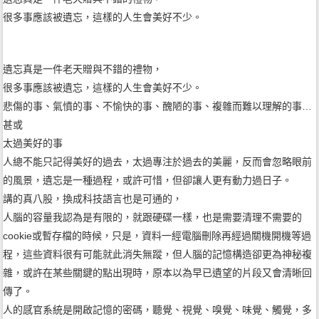
很多事應該被遺忘，這樣的人生會美好不少。
遺忘真是一件老天贈與不錯的禮物，
很多事應該被遺忘，這樣的人生會美好不少。
悲傷的事、氣憤的事、不愉快的事、醜陋的事、複雜而難以理解的事…
甚或
太過美好的事
人總不能只記得美好的過去，太過專注於過去的美麗，反而會忽略眼前
的風景，遺忘是一種過程，或許可惜，但卻讓人更有動力過日子。
講的真八股，換成科技語言也是可通的，
人腦的容量我認為是有限的，就跟硬碟一樣，也是需要清理不需要的
cookie或暫存檔的時候，只是，資料一經電腦刪除再經過關機開機等過
程，這些資料很有可能就此消失無蹤，但人腦的記憶構造卻更為神秘複
雜，或許在某些關鍵的點出現時，原本以為早已遺望的片段又會清晰回
傳了。
人的感官系統是開啟記憶的密碼，聽覺、視覺、嗅覺、味覺、觸覺，多