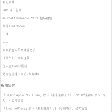
鄒記食舖
2025端午包粽
Jellycat Amuseable Pretzel 扭結麵包
紅棉 Red Cotton
牛肆
自自
國泰航空五段商務艙之旅
【仙台】牛舌料理閣
任天堂Alarmo鬧鐘
時常在這裡（四訪 / 草莓季）
近期留言
「
Casino Apple Pay Suisse
」於〈
《京來京都了！》ミヤコが京都にやって来
た！
〉發佈留言
「
EmanuelPlece
」於〈
《刺殺據點》VS.《小紅帽》
〉發佈留言