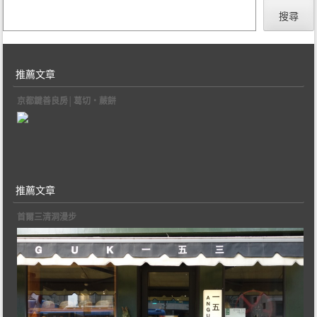
搜尋
推薦文章
京都鍵善良房│葛切‧蕨餅
推薦文章
首爾三清洞漫步