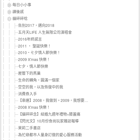
每日小小事
讀後感
貓碎碎唸
告別2017，邁向2018
五月天LIFE 人生無限公司演唱會
2016年終感言
2011 ‧ 聖誕快樂！
2010‧七夕情人節快樂！
2009 X'mas 快樂！
七夕‧情人節快樂
屋簷下的燕巢
生命的轉角，圓滿一個家
空空的我，以及恢復中的我
消費券入手
【串連】2008，我做到。2009，我想要…
2008 X'mas 快樂！
【貓碎碎念】結婚九週年禮物+膝蓋痛
【閃光文】10月份食尚玩家雜誌報導
茉莉二手書店
為忙碌都市人量身訂做的愛心服務活動