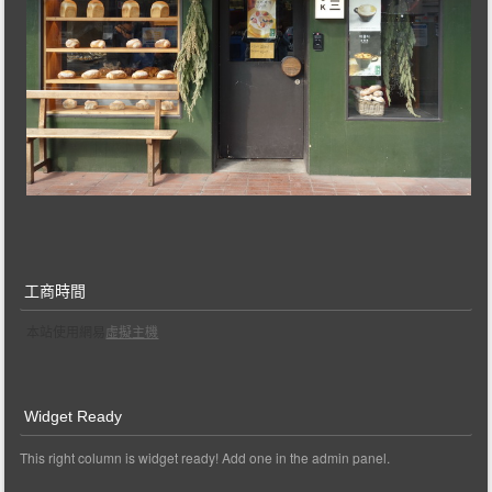
工商時間
本站使用網易
虛擬主機
Widget Ready
This right column is widget ready! Add one in the admin panel.