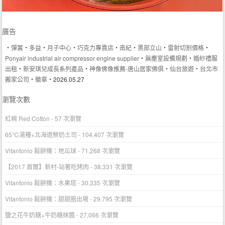
廣告
‧
彈簧
‧
多益
‧
月子中心
‧
巧克力專賣店
‧
南紀
‧
黑部立山
‧
雷射切割價格
‧
Ponyair industrial air compressor engine supplier
‧
無塵室設備規劃
‧
婚紗禮服
出租
‧
新安琪兒成長系列產品
‧
神像佛像推薦-唐山居家佛俱
‧
仙台旅遊
‧
台北市
搬家公司
‧
徽章
‧2026.05.27
瀏覽次數
紅棉 Red Cotton
- 57 次瀏覽
65℃湯種+北海道鮮奶土司
- 104,407 次瀏覽
Vitantonio 鬆餅機：地瓜球
- 71,268 次瀏覽
【2017 首爾】新村-站著吃烤肉
- 38,331 次瀏覽
Vitantonio 鬆餅機：水果塔
- 30,335 次瀏覽
Vitantonio 鬆餅機：甜甜圈出場
- 29,795 次瀏覽
鹽之花牛奶糖+牛奶糖抹醬
- 27,066 次瀏覽