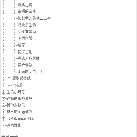
斷奶之痛
幸福的牽褂
細數我的龜毛二三事
聽覺系生物
廁所文學癖
矛盾與蟹
遺忘
情深意動
意志力貧乏症
契合偏執
漸漸的明白了！
電影觀後感
電視劇
生活小玩意
運動的那些事兒
我的女孩兒
夏日的blog傳說
【Pokemom Go】
廠商活動