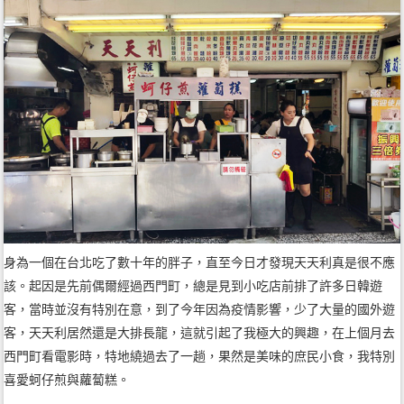
身為一個在台北吃了數十年的胖子，直至今日才發現天天利真是很不應
該。起因是先前偶爾經過西門町，總是見到小吃店前排了許多日韓遊
客，當時並沒有特別在意，到了今年因為疫情影響，少了大量的國外遊
客，天天利居然還是大排長龍，這就引起了我極大的興趣，在上個月去
西門町看電影時，特地繞過去了一趟，果然是美味的庶民小食，我特別
喜愛蚵仔煎與蘿蔔糕。