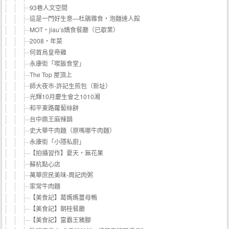
93巷人文空間
這是一門好生意—杜鵑雜食‧泡麵達人館
MOT‧jiau’s嬌食餐廳（已歇業）
2008‧年菜
何首烏皇帝雞
永康街「喫飯食堂」
The Top 屋頂上
師大夜市-許記生煎包（新址）
光輝10月慶生會之1010湘
和平東路蘿蔔絲餅
台中鼎王麻辣鍋
史大華牛肉麵（原嗎哪牛肉麵）
永康街「小隱私廚」
【拍攝習作】夏天‧無花果
蘇杭點心店
萬華庶民美味-周記肉粥
家常牛肉麵
【美食記】葛媽媽薑母鴨
【美食記】朝桂餐廳
【美食記】富霸王豬腳