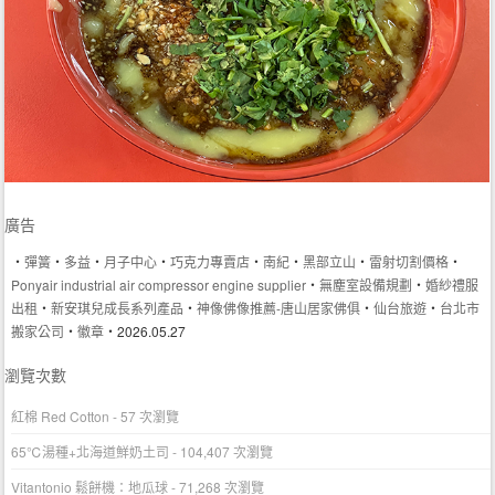
廣告
‧
彈簧
‧
多益
‧
月子中心
‧
巧克力專賣店
‧
南紀
‧
黑部立山
‧
雷射切割價格
‧
Ponyair industrial air compressor engine supplier
‧
無塵室設備規劃
‧
婚紗禮服
出租
‧
新安琪兒成長系列產品
‧
神像佛像推薦-唐山居家佛俱
‧
仙台旅遊
‧
台北市
搬家公司
‧
徽章
‧2026.05.27
瀏覽次數
紅棉 Red Cotton
- 57 次瀏覽
65℃湯種+北海道鮮奶土司
- 104,407 次瀏覽
Vitantonio 鬆餅機：地瓜球
- 71,268 次瀏覽