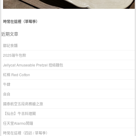
時常在這裡（草莓季）
近期文章
鄒記食舖
2025端午包粽
Jellycat Amuseable Pretzel 扭結麵包
紅棉 Red Cotton
牛肆
自自
國泰航空五段商務艙之旅
【仙台】牛舌料理閣
任天堂Alarmo鬧鐘
時常在這裡（四訪 / 草莓季）