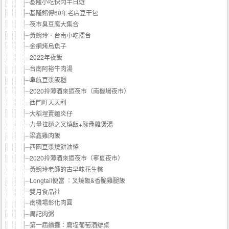
基隆小吃快閃半日遊
基隆銘傳60年老店豆干包
夜市臭豆腐大集合
黃婉玲．台南小吃擂台
金網烤烏魚子
2022年夜飯
台南阿裕牛肉湯
阜航豆漿飯糰
2020拎薄酒來迺夜市（南機場夜市）
西門町天天利
大稻埕賣麵炎仔
力量拉麵之叉燒飯+豚骨雞煲湯
梁鑫雞肉飯
西園豆漿燒餅油條
2020拎薄酒來迺夜市（寧夏夜市）
黃婉玲老師的古早味花生粽
Longtail便當 ：叉燒飯&香脆雞腿飯
雙月食品社
南機場彰化肉圓
周記肉粥
第一屆續攤：廟埕葡萄酒辦桌