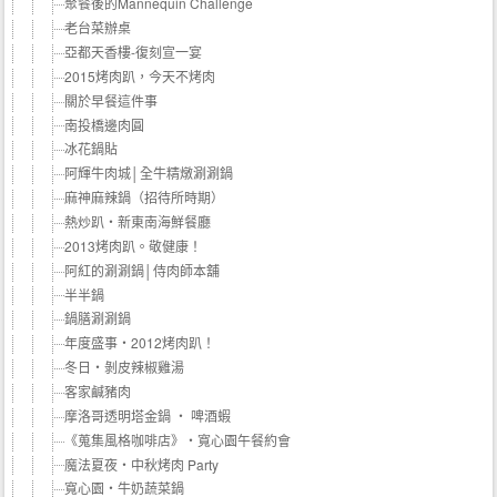
聚餐後的Mannequin Challenge
老台菜辦桌
亞都天香樓-復刻宣一宴
2015烤肉趴，今天不烤肉
關於早餐這件事
南投橋邊肉圓
冰花鍋貼
阿輝牛肉城│全牛精燉涮涮鍋
麻神麻辣鍋（招待所時期）
熱炒趴‧新東南海鮮餐廳
2013烤肉趴。敬健康！
阿紅的涮涮鍋│侍肉師本舖
半半鍋
鍋膳涮涮鍋
年度盛事‧2012烤肉趴！
冬日‧剝皮辣椒雞湯
客家鹹豬肉
摩洛哥透明塔金鍋 ‧ 啤酒蝦
《蒐集風格咖啡店》‧寬心園午餐約會
魔法夏夜‧中秋烤肉 Party
寬心園‧牛奶蔬菜鍋