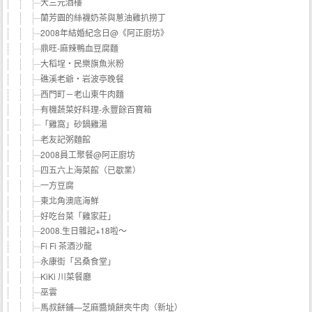
大三元酒樓
蘭芳園的絲襪奶茶與蔥油雞扒撈丁
2008年結婚紀念日@《阿正廚坊》
鼎旺-麻辣鴨血豆腐麵
大稻埕‧民樂旗魚米粉
礁溪老爺‧岩波亭晚餐
西門町－老山東牛肉麵
有機蔬菜好料理-永豐餘百寶箱
「雞窩」砂鍋雞湯
老友記粥麵館
2008員工聚餐@阿正廚坊
四五六上海菜館（已歇業）
一方豆腐
東北角澳底海鮮
好吃台菜「雞家莊」
2008.生日雜記+18啦～
Fi Fi 茶酒沙龍
永康街「呂桑食堂」
KiKi 川菜餐廳
巫雲
馬叔餅鋪—芝麻醬燒餅夾牛肉（新址）