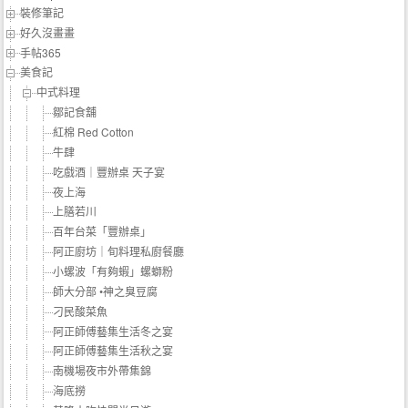
裝修筆記
好久沒畫畫
手帖365
美食記
中式料理
鄒記食舖
紅棉 Red Cotton
牛肆
吃戲酒｜豐辦桌 天子宴
夜上海
上膳若川
百年台菜「豐辦桌」
阿正廚坊｜旬料理私廚餐廳
小螺波「有夠蝦」螺螄粉
師大分部 •神之臭豆腐
刁民酸菜魚
阿正師傅藝集生活冬之宴
阿正師傅藝集生活秋之宴
南機場夜市外帶集錦
海底撈