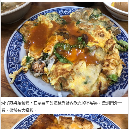
蚵仔煎與蘿蔔糕，在家要煎到這樣外酥內軟真的不容易，走到門外一
看，果然有大鐵板。