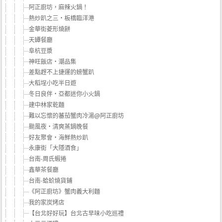
阿正廚坊，麻辣火鍋！
熱炒趴之三‧板橋臨洋港
金華街菱形燒餅
天罈餐廳
阜杭豆漿
神旺飯店‧潮品集
差點趕不上捷運的螃蟹趴
大稻埕小吃半日遊
冬日良伴‧亞都迷你小火鍋
建中林家乾麵
難以忘懷的蕃茄蟹肉冷湯@阿正廚坊
颱風夜‧清爽蒸鍋晚餐
好友聚會‧海鮮熱炒趴
永康街「大隱酒食」
台南-周氏蝦捲
鑫華茶餐廳
台南-蛤蚧燒貨鋪
《阿正廚坊》蟹肉義大利麵
我的家炭烤店
【台北好好玩】台北古早味小吃巡禮