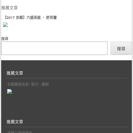
推薦文章
【2017 京都】六盛茶庭 ‧ 舒芙蕾
搜尋
搜尋
推薦文章
京都鍵善良房│葛切‧蕨餅
推薦文章
首爾三清洞漫步