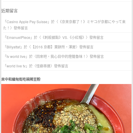
近期留言
「
Casino Apple Pay Suisse
」於〈
《京來京都了！》ミヤコが京都にやって来
た！
〉發佈留言
「
EmanuelPlece
」於〈
《刺殺據點》VS.《小紅帽》
〉發佈留言
「
Billyattaf
」於〈
【2016 京都】粟餅所・澤屋
〉發佈留言
「
tv world live
」於〈
回來吧，我心目中的燈籠魯味！
〉發佈留言
「
world live tv
」於〈
怪癖串連
〉發佈留言
來中和緬甸街吃碗稀豆粉