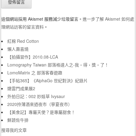
這個網站採用 Akismet 服務減少垃圾留言。
進一步了解 Akismet 如何處
理網站訪客的留言資料
。
紅棉 Red Cotton
懶人壽喜燒
【拍攝習作】2010.08-LCA
Lomography Taiwan 部落格達人之-我‧得‧獎‧了！
LomoMatrix 之 部落客春遊趣
【手帖365】《AlphaGo 世紀對決》紀錄片
婕雲門成果展2
外拍日記：002 妙娃草 Ivysaur
2020拎薄酒來迺夜市（寧夏夜市）
【美食記】專屬天使？是專屬甜食！
鮮蔬佐牛排
搜尋我的文章