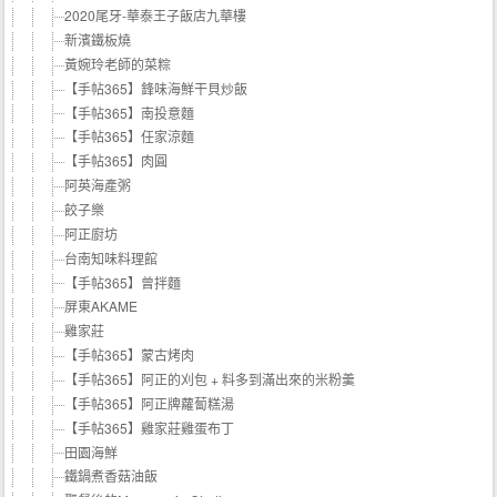
2020尾牙-華泰王子飯店九華樓
新濱鐵板燒
黃婉玲老師的菜粽
【手帖365】鋒味海鮮干貝炒飯
【手帖365】南投意麵
【手帖365】任家涼麵
【手帖365】肉圓
阿英海產粥
餃子樂
阿正廚坊
台南知味料理館
【手帖365】曾拌麵
屏東AKAME
雞家莊
【手帖365】蒙古烤肉
【手帖365】阿正的刈包 + 料多到滿出來的米粉羹
【手帖365】阿正牌蘿蔔糕湯
【手帖365】雞家莊雞蛋布丁
田園海鮮
鐵鍋煮香菇油飯