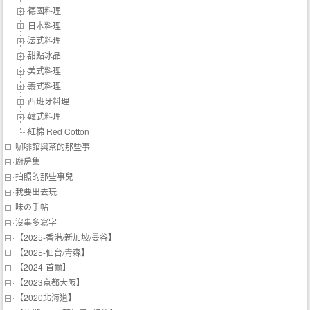
德國料理
日本料理
法式料理
甜點冰品
美式料理
義式料理
西班牙料理
韓式料理
紅棉 Red Cotton
咖啡館與茶的那些事
廚房集
拍照的那些事兒
我要出去玩
味の手帖‬
沒事多寫字
【2025-香港/新加坡/曼谷】
【2025-仙台/青森】
【2024-首爾】
【2023京都大阪】
【2020北海道】