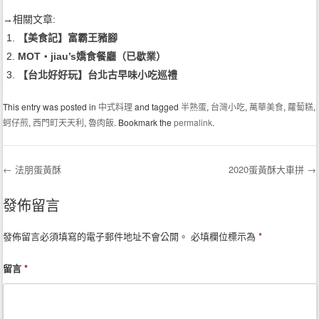
→相關文章:
【美食記】富霸王豬腳
MOT‧jiau’s嬌食餐廳（已歇業）
【台北好好玩】台北古早味小吃巡禮
This entry was posted in
中式料理
and tagged
半熟蛋
,
台灣小吃
,
萬華美食
,
蘿蔔糕
,
蚵仔煎
,
西門町天天利
,
魯肉飯
. Bookmark the
permalink
.
←
法朋蛋黃酥
2020蛋黃酥大車拼
→
Post navigation
發佈留言
發佈留言必須填寫的電子郵件地址不會公開。
必填欄位標示為
*
留言
*