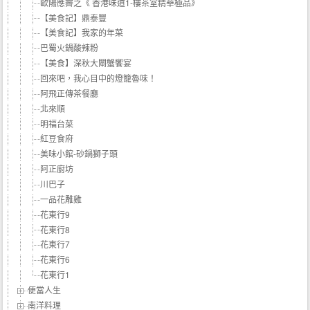
歐陽應霽之《 香港味道1-樓茶室精華極品》
【美食記】鼎泰豐
【美食記】我家的年菜
巴蜀火鍋酸辣粉
【美食】深秋大閘蟹饗宴
回來吧，我心目中的燈籠魯味！
阿飛正傳茶餐廳
北來順
明福台菜
紅豆食府
美味小館-砂鍋獅子頭
阿正廚坊
川巴子
一品花雕雞
花東行9
花東行8
花東行7
花東行6
花東行1
便當人生
南洋料理