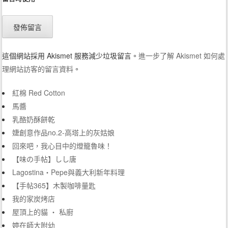
這個網站採用 Akismet 服務減少垃圾留言。
進一步了解 Akismet 如何處
理網站訪客的留言資料
。
紅棉 Red Cotton
馬醬
乳酪奶酥餅乾
婕創意作品no.2-高塔上的灰姑娘
回來吧，我心目中的燈籠魯味！
【味の手帖】しし唐
Lagostina‧Pepe與義大利新年料理
【手帖365】木製咖啡量匙
我的家炭烤店
屋頂上的貓 ‧ 私廚
婷在師大附幼