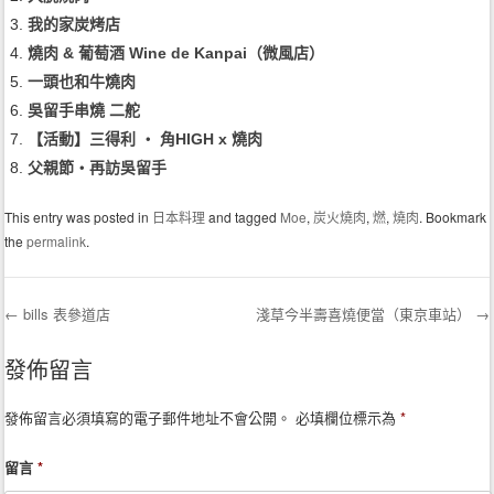
我的家炭烤店
燒肉 & 葡萄酒 Wine de Kanpai（微風店）
一頭也和牛燒肉
吳留手串燒 二舵
【活動】三得利 ‧ 角HIGH x 燒肉
父親節‧再訪吳留手
This entry was posted in
日本料理
and tagged
Moe
,
炭火燒肉
,
燃
,
燒肉
. Bookmark
the
permalink
.
←
bills 表參道店
淺草今半壽喜燒便當（東京車站）
→
Post navigation
發佈留言
發佈留言必須填寫的電子郵件地址不會公開。
必填欄位標示為
*
留言
*