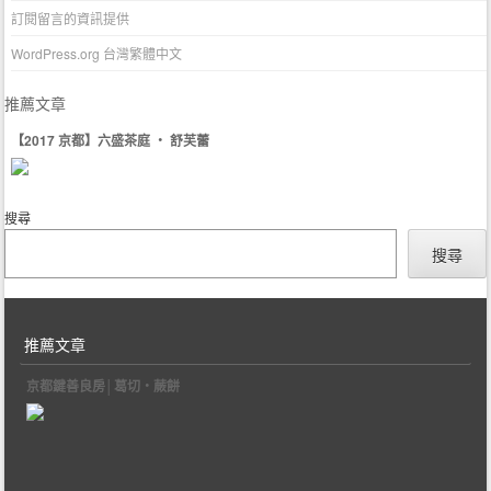
訂閱留言的資訊提供
WordPress.org 台灣繁體中文
推薦文章
【2017 京都】六盛茶庭 ‧ 舒芙蕾
搜尋
搜尋
推薦文章
京都鍵善良房│葛切‧蕨餅