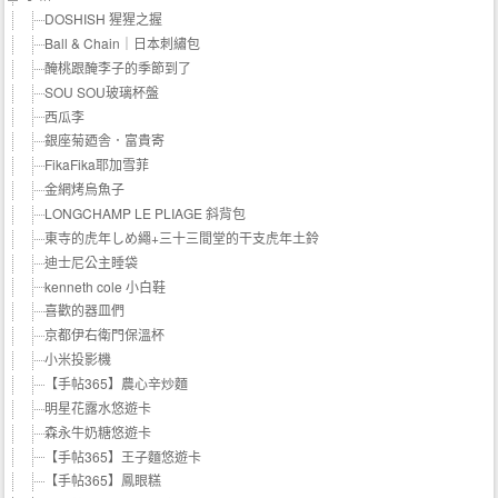
DOSHISH 猩猩之握
Ball & Chain｜日本刺繡包
醃桃跟醃李子的季節到了
SOU SOU玻璃杯盤
西瓜李
銀座菊廼舎．富貴寄
FikaFika耶加雪菲
金網烤烏魚子
LONGCHAMP LE PLIAGE 斜背包
東寺的虎年しめ繩+三十三間堂的干支虎年土鈴
迪士尼公主睡袋
kenneth cole 小白鞋
喜歡的器皿們
京都伊右衛門保溫杯
小米投影機
【手帖365】農心辛炒麵
明星花露水悠遊卡
森永牛奶糖悠遊卡
【手帖365】王子麵悠遊卡
【手帖365】鳳眼糕