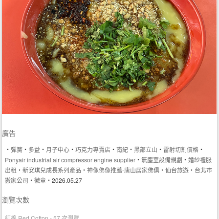
廣告
‧
彈簧
‧
多益
‧
月子中心
‧
巧克力專賣店
‧
南紀
‧
黑部立山
‧
雷射切割價格
‧
Ponyair industrial air compressor engine supplier
‧
無塵室設備規劃
‧
婚紗禮服
出租
‧
新安琪兒成長系列產品
‧
神像佛像推薦-唐山居家佛俱
‧
仙台旅遊
‧
台北市
搬家公司
‧
徽章
‧2026.05.27
瀏覽次數
紅棉 Red Cotton
- 57 次瀏覽