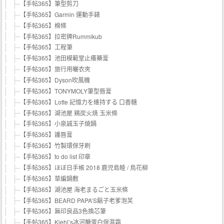
【手帖365】筆型剪刀
【手帖365】Garmin 運動手錶
【手帖365】棉條
【手帖365】拉密牌Rummikub
【手帖365】工程筆
【手帖365】池田模範堂止癢藥膏
【手帖365】旅行用曬衣夾
【手帖365】Dyson吹風機
【手帖365】TONYMOLY筆型唇膏
【手帖365】Lotte 記憶力を維持する 口香糖
【手帖365】湖池屋 鶏炭火焼 玉米條
【手帖365】小泉誠玉子燒鍋
【手帖365】護唇膏
【手帖365】竹製環保牙刷
【手帖365】to do list 印章
【手帖365】ほぼ日手帳 2018 鹿児島睦 / 鳥花柳
【手帖365】草編鍋敷
【手帖365】湖池屋 海老まるごと玉米條
【手帖365】BEARD PAPA’S鬍子老爹泡芙
【手帖365】無印良品3色換芯筆
【手帖365】Kiehl’s冰河醣蛋白保濕霜