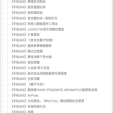
【手帖365】貴陽街涼粉伯
【手帖365】故宮墨戲仙草
【手帖365】阪和電蚊拍
【手帖365】堂本麵包店 • 昭和吐司
【手帖365】柴窯火腿製造所三明治
【手帖365】LEGOUT台灣古昔麵包禮盒
【手帖365】芒果鳳梨
【手帖365】《來住京都才知道》
【手帖365】越南新華園榴連餅
【手帖365】韓式豆腐鍋
【手帖365】鋒味海鮮干貝炒飯
【手帖365】南投意麵
【手帖365】九谷焼 桃子豆皿
【手帖365】無印良品滑順按壓再生膠墨筆
【手帖365】任家涼麵
【手帖365】《雞不可失》
【手帖365】農楽藏 RARO FRIZZANTE AROMATICO無甜氣泡酒
【手帖365】AirPods
【手帖365】日本郵局×「BRUTUS」雜誌甜點紀念郵票
【手帖365】炭燒肉蛋吐司
【手帖365】肉圓