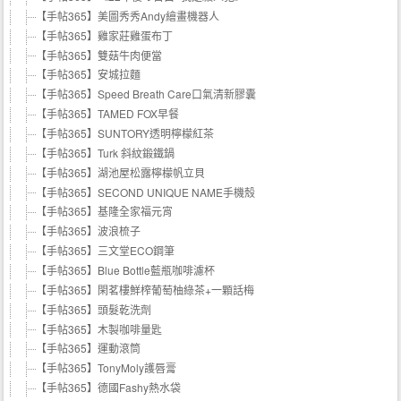
【手帖365】美圖秀秀Andy繪畫機器人
【手帖365】雞家莊雞蛋布丁
【手帖365】雙菇牛肉便當
【手帖365】安城拉麵
【手帖365】Speed Breath Care口氣清新膠囊
【手帖365】TAMED FOX早餐
【手帖365】SUNTORY透明檸檬紅茶
【手帖365】Turk 斜紋鍛鐵鍋
【手帖365】湖池屋松露檸檬帆立貝
【手帖365】SECOND UNIQUE NAME手機殼
【手帖365】基隆全家福元宵
【手帖365】波浪梳子
【手帖365】三文堂ECO鋼筆
【手帖365】Blue Bottle藍瓶咖啡濾杯
【手帖365】閑茗樓鮮榨葡萄柚綠茶+一顆話梅
【手帖365】頭髮乾洗劑
【手帖365】木製咖啡量匙
【手帖365】運動滾筒
【手帖365】TonyMoly護唇膏
【手帖365】德國Fashy熱水袋