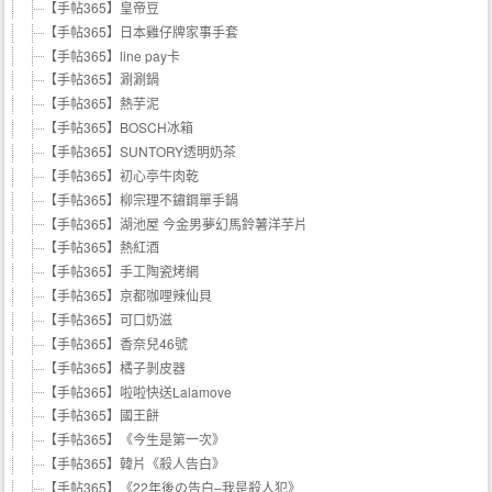
【手帖365】皇帝豆
【手帖365】日本雞仔牌家事手套
【手帖365】line pay卡
【手帖365】涮涮鍋
【手帖365】熱芋泥
【手帖365】BOSCH冰箱
【手帖365】SUNTORY透明奶茶
【手帖365】初心亭牛肉乾
【手帖365】柳宗理不鏽鋼單手鍋
【手帖365】湖池屋 今金男夢幻馬鈴薯洋芋片
【手帖365】熱紅酒
【手帖365】手工陶瓷烤網
【手帖365】京都咖哩辣仙貝
【手帖365】可口奶滋
【手帖365】香奈兒46號
【手帖365】橘子剝皮器
【手帖365】啦啦快送Lalamove
【手帖365】國王餅
【手帖365】《今生是第一次》
【手帖365】韓片《殺人告白》
【手帖365】《22年後の告白–我是殺人犯》