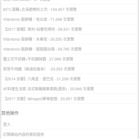
65℃湯種+北海道鮮奶土司
- 104,407 次瀏覽
Vitantonio 鬆餅機：地瓜球
- 71,268 次瀏覽
【2017 首爾】新村-站著吃烤肉
- 38,331 次瀏覽
Vitantonio 鬆餅機：水果塔
- 30,335 次瀏覽
Vitantonio 鬆餅機：甜甜圈出場
- 29,795 次瀏覽
鹽之花牛奶糖+牛奶糖抹醬
- 27,066 次瀏覽
家常牛肉麵（無滷包版本）
- 23,352 次瀏覽
【2014 京都】六角堂．星巴克
- 21,208 次瀏覽
4F料理生活家-法式焦糖蘋果蛋糕(圖多)
- 20,946 次瀏覽
【2017 京都】Minaport單車租借
- 20,051 次瀏覽
其他操作
登入
訂閱網站內容的資訊提供