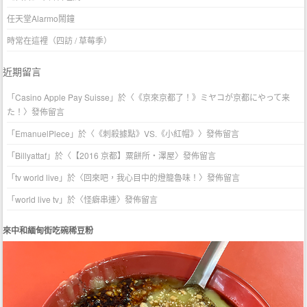
任天堂Alarmo鬧鐘
時常在這裡（四訪 / 草莓季）
近期留言
「
Casino Apple Pay Suisse
」於〈
《京來京都了！》ミヤコが京都にやって来
た！
〉發佈留言
「
EmanuelPlece
」於〈
《刺殺據點》VS.《小紅帽》
〉發佈留言
「
Billyattaf
」於〈
【2016 京都】粟餅所・澤屋
〉發佈留言
「
tv world live
」於〈
回來吧，我心目中的燈籠魯味！
〉發佈留言
「
world live tv
」於〈
怪癖串連
〉發佈留言
來中和緬甸街吃碗稀豆粉