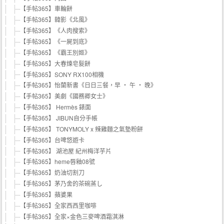
【手帖365】車輪餅
【手帖365】韓影《北風》
【手帖365】《人肉搜索》
【手帖365】《一屍到底》
【手帖365】《霸王別姬》
【手帖365】大春煉皂髮餅
【手帖365】SONY RX100相機
【手帖365】怡蘭新書《日日三餐，早 ‧ 午 ‧ 晚》
【手帖365】美劇《國務卿女士》
【手帖365】 Hermès 錶面
【手帖365】 JIBUN自分手帳
【手帖365】 TONYMOLY x 辣雞麵之氣墊粉餅
【手帖365】台啤悠遊卡
【手帖365】 湖池屋 紀州梅洋芋片
【手帖365】heme唇釉08號
【手帖365】奶油切割刀
【手帖365】茅乃舍的茶碗蒸し
【手帖365】蘋婆果
【手帖365】全家西西里咖啡
【手帖365】全家×金色三麥啤酒霜淇淋