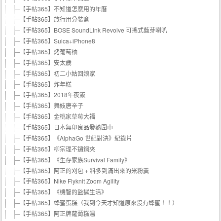
【手帖365】不知道怎麼用的年曆
【手帖365】旅行用分裝盒
【手帖365】BOSE SoundLink Revolve 可攜式藍芽喇叭
【手帖365】Suica+iPhone8
【手帖365】烤葡萄柚
【手帖365】安太歲
【手帖365】初二小姑回娘家
【手帖365】炸年糕
【手帖365】2018年夜飯
【手帖365】舞妓唐辛子
【手帖365】金桃家草莓大福
【手帖365】日本無印良品發熱圍巾
【手帖365】《AlphaGo 世紀對決》紀錄片
【手帖365】柳宗理不鏽鋼夾
【手帖365】《生存家族Survival Family》
【手帖365】阿正的刈包 + 料多到滿出來的米粉羹
【手帖365】Nike Flyknit Zoom Agility
【手帖365】《機智的監獄生活》
【手帖365】蜂蜜蛋糕（我到今天才知道原來沒有蜂蜜！！）
【手帖365】阿正牌蘿蔔糕湯