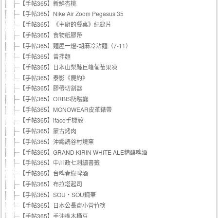
【手帖365】新鮮杏桃
【手帖365】Nike Air Zoom Pegasus 35
【手帖365】《主廚的餐桌》紀錄片
【手帖365】食物紙膠帶
【手帖365】麵屋一燈-胡麻冷沾麵（7-11）
【手帖365】曾拌麵
【手帖365】日本山梨縣巨峰葡萄果凍
【手帖365】泰影《屍約》
【手帖365】膠帶切割器
【手帖365】ORBIS防曬露
【手帖365】MONOWEAR皮革錶帶
【手帖365】iface手機殼
【手帖365】蒙古烤肉
【手帖365】沖繩読谷村燒窯
【手帖365】GRAND KIRIN WHITE ALE精釀啤酒
【手帖365】中川政七刺繡書籤
【手帖365】台啤春綠啤酒
【手帖365】布拉塔起司
【手帖365】SOU・SOU鋼筆
【手帖365】日本公長齋小菅竹筷
【手帖365】手沖橡木桶豆