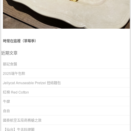
時常在這裡（草莓季）
近期文章
鄒記食舖
2025端午包粽
Jellycat Amuseable Pretzel 扭結麵包
紅棉 Red Cotton
牛肆
自自
國泰航空五段商務艙之旅
【仙台】牛舌料理閣