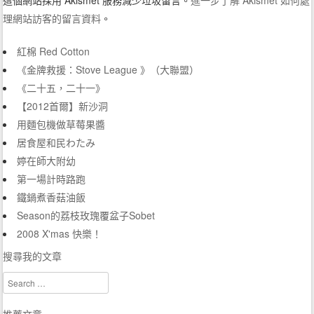
這個網站採用 Akismet 服務減少垃圾留言。
進一步了解 Akismet 如何處
理網站訪客的留言資料
。
紅棉 Red Cotton
《金牌救援：Stove League 》（大聯盟）
《二十五，二十一》
【2012首爾】新沙洞
用麵包機做草莓果醬
居食屋和民わたみ
婷在師大附幼
第一場計時路跑
鐵鍋煮香菇油飯
Season的荔枝玫瑰覆盆子Sobet
2008 X'mas 快樂！
搜尋我的文章
Search