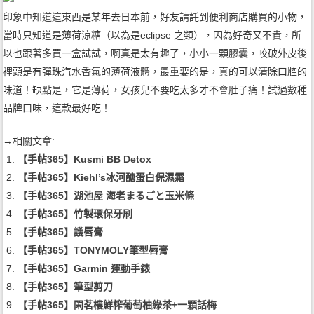
印象中知道這東西是某年去日本前，好友請託到便利商店購買的小物，
當時只知道是薄荷涼糖（以為是eclipse 之類），因為好奇又不貴，所
以也跟著多買一盒試試，啊真是太有趣了，小小一顆膠囊，咬破外皮後
裡頭是有彈珠汽水香氣的薄荷液體，最重要的是，真的可以清除口腔的
味道！缺點是，它是薄荷，女孩兒不要吃太多才不會肚子痛！試過數種
品牌口味，這款最好吃！
→相關文章:
【手帖365】Kusmi BB Detox
【手帖365】Kiehl’s冰河醣蛋白保濕霜
【手帖365】湖池屋 海老まるごと玉米條
【手帖365】竹製環保牙刷
【手帖365】護唇膏
【手帖365】TONYMOLY筆型唇膏
【手帖365】Garmin 運動手錶
【手帖365】筆型剪刀
【手帖365】閑茗樓鮮榨葡萄柚綠茶+一顆話梅