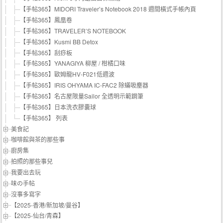
【手帖365】MIDORI Traveler’s Notebook 2018 週間橫式手帳內頁
【手帖365】鳳凰卷
【手帖365】TRAVELER’S NOTEBOOK
【手帖365】Kusmi BB Detox
【手帖365】刮痧板
【手帖365】YANAGIYA 柳屋 / 柑橘口味
【手帖365】歐姆龍HV-F021低週波
【手帖365】IRIS OHYAMA IC-FAC2 除蟎吸塵器
【手帖365】名古屋限量Sailor 全透明示範鋼筆
【手帖365】日本洗衣膠囊球
【手帖365】 列表
美食記
咖啡館與茶的那些事
廚房集
拍照的那些事兒
我要出去玩
味の手帖‬
沒事多寫字
【2025-香港/新加坡/曼谷】
【2025-仙台/青森】