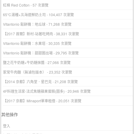
紅棉 Red Cotton
- 57 次瀏覽
65℃湯種+北海道鮮奶土司
- 104,407 次瀏覽
Vitantonio 鬆餅機：地瓜球
- 71,268 次瀏覽
【2017 首爾】新村-站著吃烤肉
- 38,331 次瀏覽
Vitantonio 鬆餅機：水果塔
- 30,335 次瀏覽
Vitantonio 鬆餅機：甜甜圈出場
- 29,795 次瀏覽
鹽之花牛奶糖+牛奶糖抹醬
- 27,066 次瀏覽
家常牛肉麵（無滷包版本）
- 23,352 次瀏覽
【2014 京都】六角堂．星巴克
- 21,208 次瀏覽
4F料理生活家-法式焦糖蘋果蛋糕(圖多)
- 20,946 次瀏覽
【2017 京都】Minaport單車租借
- 20,051 次瀏覽
其他操作
登入