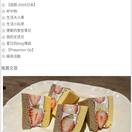
【旅遊-2005日本】
杯中物
生活大小事
生活小玩意
運動的那些事兒
我的女孩兒
夏日的blog傳說
【Pokemom Go】
廠商活動
推薦文章