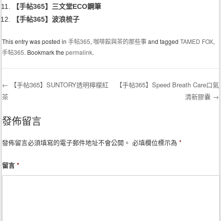
【手帖365】三文堂ECO鋼筆
【手帖365】波浪梳子
This entry was posted in
手帖365
,
咖啡館與茶的那些事
and tagged
TAMED FOX
,
手帖365
. Bookmark the
permalink
.
←
【手帖365】SUNTORY透明檸檬紅
【手帖365】Speed Breath Care口氣
茶
清新膠囊
→
Post navigation
發佈留言
發佈留言必須填寫的電子郵件地址不會公開。
必填欄位標示為
*
留言
*