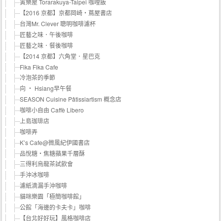
寅樂屋 Torarakuya-Taipei 咖哩飯
【2016 京都】京都岡崎・蔦屋書店
台灣Mr. Clever 聰明咖啡濾杯
匠藝之味．午後咖啡
匠藝之味．餐後咖啡
【2014 京都】六角堂．星巴克
Fika Fika Cafe
冷泡茶的季節
向 ‧ Hsiang早午餐
SEASON Cuisine Pâtissiartism 概念店
咖啡小自由 Caffè Libero
上島珈琲店
咖啡弄
K’s Cafe@微風紀伊國書店
品悅糖‧焦糖蘋果千層酥
三得利烏龍茶試飲會
手沖冰咖啡
濾紙滴漏手沖咖啡
貓咪樂園「極簡咖啡館」
公館「海邊的卡夫卡」咖啡
【台北好好玩】風格咖啡店