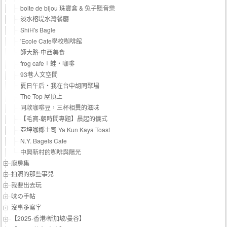
boite de bijou 珠寶盒 & 兔子聽音樂
淡水榕堤水灣餐廳
ShiH's Bagle
'Ecole Cafe學校咖啡館
師大路-中西美食
frog cafe∣蛙‧咖啡
93巷人文空間
夏日午后‧我在台中胡同聚場
The Top 屋頂上
同款咖啡豆，三杯相異的滋味
【毛寶-朝時間專題】晨起的儀式
亞坤咖椰土司 Ya Kun Kaya Toast
N.Y. Bagels Cafe
中興新村的咖啡與陽光
廚房集
拍照的那些事兒
我要出去玩
味の手帖‬
沒事多寫字
【2025-香港/新加坡/曼谷】