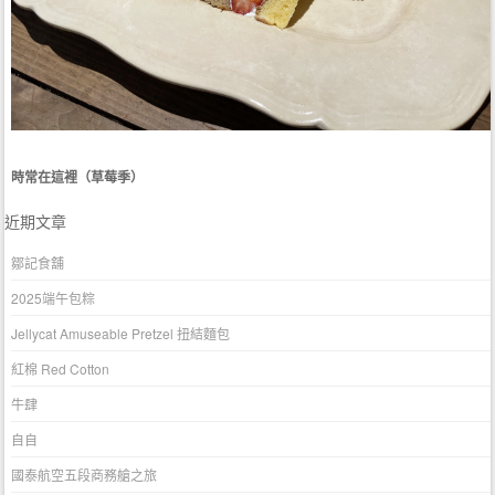
時常在這裡（草莓季）
近期文章
鄒記食舖
2025端午包粽
Jellycat Amuseable Pretzel 扭結麵包
紅棉 Red Cotton
牛肆
自自
國泰航空五段商務艙之旅