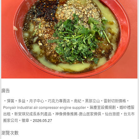
廣告
‧
彈簧
‧
多益
‧
月子中心
‧
巧克力專賣店
‧
南紀
‧
黑部立山
‧
雷射切割價格
‧
Ponyair industrial air compressor engine supplier
‧
無塵室設備規劃
‧
婚紗禮服
出租
‧
新安琪兒成長系列產品
‧
神像佛像推薦-唐山居家佛俱
‧
仙台旅遊
‧
台北市
搬家公司
‧
徽章
‧2026.05.27
瀏覽次數