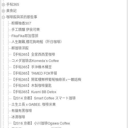
手帖365
美食記
咖啡館與茶的那些事
粉粿柚香307
手工精釀 伊良可樂
FikaFika耶加雪菲
人生艱難,櫻花鉤吻鮭（阡日咖啡）
孵珈琲洋館
【手帖365】全家西西里咖啡
コメダ珈琲店Komeda’s Coffee
【手帖365】手沖橡木桶豆
【手帖365】TAMED FOX早餐
【手帖365】閑茗樓鮮榨葡萄柚綠茶+一顆話梅
【手帖365】木製咖啡量匙
【手帖365】Kusmi BB Detox
【2014 京都】Smart Coffee スマート珈琲
土生土長 x GABEE. 咖啡米果
有貓有黑咖啡
冰滴咖啡
【2016 京都】小川珈琲Ogawa Coffee