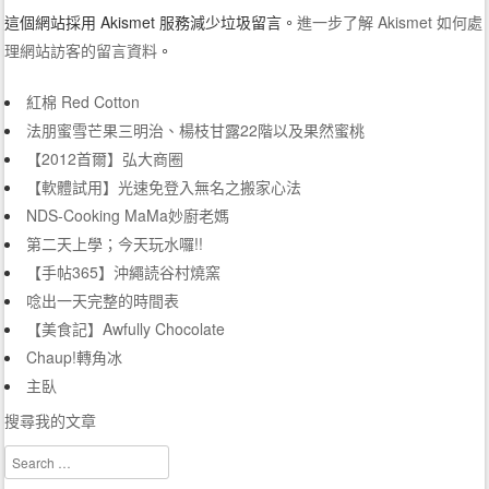
這個網站採用 Akismet 服務減少垃圾留言。
進一步了解 Akismet 如何處
理網站訪客的留言資料
。
紅棉 Red Cotton
法朋蜜雪芒果三明治、楊枝甘露22階以及果然蜜桃
【2012首爾】弘大商圈
【軟體試用】光速免登入無名之搬家心法
NDS-Cooking MaMa妙廚老媽
第二天上學；今天玩水囉!!
【手帖365】沖繩読谷村燒窯
唸出一天完整的時間表
【美食記】Awfully Chocolate
Chaup!轉角冰
主臥
搜尋我的文章
Search