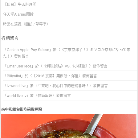
【仙台】牛舌料理閣
任天堂Alarmo鬧鐘
時常在這裡（四訪 / 草莓季）
近期留言
「
Casino Apple Pay Suisse
」於〈
《京來京都了！》ミヤコが京都にやって来
た！
〉發佈留言
「
EmanuelPlece
」於〈
《刺殺據點》VS.《小紅帽》
〉發佈留言
「
Billyattaf
」於〈
【2016 京都】粟餅所・澤屋
〉發佈留言
「
tv world live
」於〈
回來吧，我心目中的燈籠魯味！
〉發佈留言
「
world live tv
」於〈
怪癖串連
〉發佈留言
來中和緬甸街吃碗稀豆粉