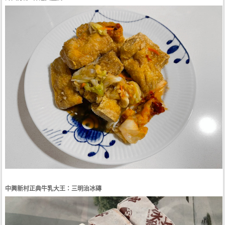
中興新村正典牛乳大王：三明治冰磚