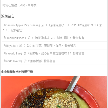
時常在這裡（四訪 / 草莓季）
近期留言
「
Casino Apple Pay Suisse
」於〈
《京來京都了！》ミヤコが京都にやって来
た！
〉發佈留言
「
EmanuelPlece
」於〈
《刺殺據點》VS.《小紅帽》
〉發佈留言
「
Billyattaf
」於〈
【2016 京都】粟餅所・澤屋
〉發佈留言
「
tv world live
」於〈
回來吧，我心目中的燈籠魯味！
〉發佈留言
「
world live tv
」於〈
怪癖串連
〉發佈留言
來中和緬甸街吃碗稀豆粉