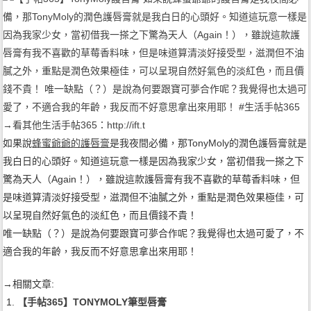
如果說
蜂蜜爺爺的護唇膏
是我夜間必備，那TonyMoly的潤色護唇膏就是
我白日的心頭好。知道這玩意一樣是因為我家少女，當初借我一搽之下
驚為天人（Again！），雖說這款護唇膏有我不喜歡的草莓香料味，但
是味道算清淡好接受型，滋潤但不油膩之外，重點是潤色效果極佳，可
以呈現自然好氣色的淡紅色，而且價錢不貴！
唯一缺點（？）是說為何要跟寶可夢合作呢？我覺得也太過可愛了，不
適合我的年齡，我反而不好意思拿出來用耶！
→相關文章:
【手帖365】TONYMOLY筆型唇膏