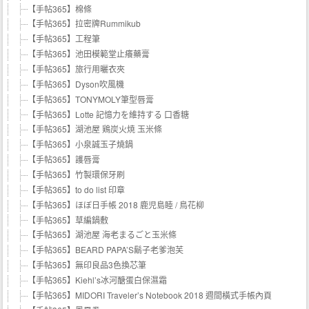
【手帖365】棉條
【手帖365】拉密牌Rummikub
【手帖365】工程筆
【手帖365】池田模範堂止癢藥膏
【手帖365】旅行用曬衣夾
【手帖365】Dyson吹風機
【手帖365】TONYMOLY筆型唇膏
【手帖365】Lotte 記憶力を維持する 口香糖
【手帖365】湖池屋 鶏炭火焼 玉米條
【手帖365】小泉誠玉子燒鍋
【手帖365】護唇膏
【手帖365】竹製環保牙刷
【手帖365】to do list 印章
【手帖365】ほぼ日手帳 2018 鹿児島睦 / 鳥花柳
【手帖365】草編鍋敷
【手帖365】湖池屋 海老まるごと玉米條
【手帖365】BEARD PAPA’S鬍子老爹泡芙
【手帖365】無印良品3色換芯筆
【手帖365】Kiehl’s冰河醣蛋白保濕霜
【手帖365】MIDORI Traveler’s Notebook 2018 週間橫式手帳內頁