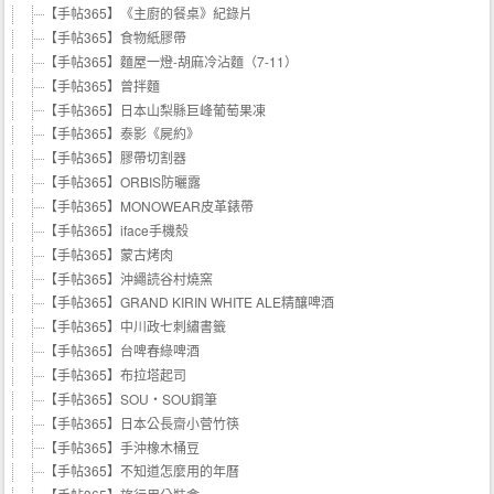
【手帖365】《主廚的餐桌》紀錄片
【手帖365】食物紙膠帶
【手帖365】麵屋一燈-胡麻冷沾麵（7-11）
【手帖365】曾拌麵
【手帖365】日本山梨縣巨峰葡萄果凍
【手帖365】泰影《屍約》
【手帖365】膠帶切割器
【手帖365】ORBIS防曬露
【手帖365】MONOWEAR皮革錶帶
【手帖365】iface手機殼
【手帖365】蒙古烤肉
【手帖365】沖繩読谷村燒窯
【手帖365】GRAND KIRIN WHITE ALE精釀啤酒
【手帖365】中川政七刺繡書籤
【手帖365】台啤春綠啤酒
【手帖365】布拉塔起司
【手帖365】SOU・SOU鋼筆
【手帖365】日本公長齋小菅竹筷
【手帖365】手沖橡木桶豆
【手帖365】不知道怎麼用的年曆