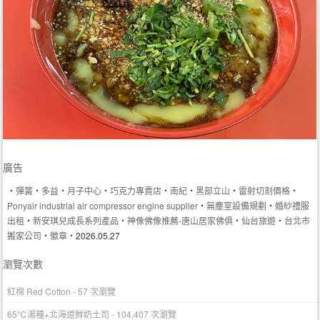
廣告
‧
彈簧
‧
多益
‧
月子中心
‧
巧克力專賣店
‧
南紀
‧
黑部立山
‧
雷射切割價格
‧
Ponyair industrial air compressor engine supplier
‧
無塵室設備規劃
‧
婚紗禮服
出租
‧
新安琪兒成長系列產品
‧
神像佛像推薦-唐山居家佛俱
‧
仙台旅遊
‧
台北市
搬家公司
‧
徽章
‧2026.05.27
瀏覽次數
紅棉 Red Cotton
- 57 次瀏覽
65℃湯種+北海道鮮奶土司
- 104,407 次瀏覽