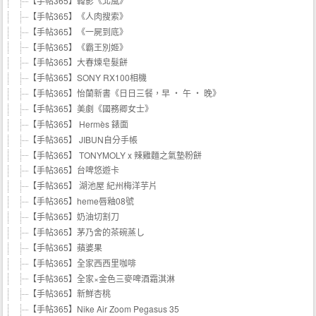
【手帖365】韓影《北風》
【手帖365】《人肉搜索》
【手帖365】《一屍到底》
【手帖365】《霸王別姬》
【手帖365】大春煉皂髮餅
【手帖365】SONY RX100相機
【手帖365】怡蘭新書《日日三餐，早 ‧ 午 ‧ 晚》
【手帖365】美劇《國務卿女士》
【手帖365】 Hermès 錶面
【手帖365】 JIBUN自分手帳
【手帖365】 TONYMOLY x 辣雞麵之氣墊粉餅
【手帖365】台啤悠遊卡
【手帖365】 湖池屋 紀州梅洋芋片
【手帖365】heme唇釉08號
【手帖365】奶油切割刀
【手帖365】茅乃舍的茶碗蒸し
【手帖365】蘋婆果
【手帖365】全家西西里咖啡
【手帖365】全家×金色三麥啤酒霜淇淋
【手帖365】新鮮杏桃
【手帖365】Nike Air Zoom Pegasus 35