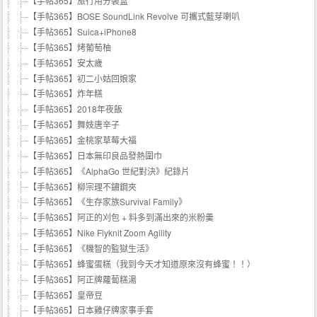
【手帖365】旅行用分裝盒
【手帖365】BOSE SoundLink Revolve 可攜式藍芽喇叭
【手帖365】Suica+iPhone8
【手帖365】烤葡萄柚
【手帖365】安太歲
【手帖365】初二小姑回娘家
【手帖365】炸年糕
【手帖365】2018年夜飯
【手帖365】舞妓唐辛子
【手帖365】金桃家草莓大福
【手帖365】日本無印良品發熱圍巾
【手帖365】《AlphaGo 世紀對決》紀錄片
【手帖365】柳宗理不鏽鋼夾
【手帖365】《生存家族Survival Family》
【手帖365】阿正的刈包 + 料多到滿出來的米粉羹
【手帖365】Nike Flyknit Zoom Agility
【手帖365】《機智的監獄生活》
【手帖365】蜂蜜蛋糕（我到今天才知道原來沒有蜂蜜！！）
【手帖365】阿正牌蘿蔔糕湯
【手帖365】皇帝豆
【手帖365】日本雞仔牌家事手套