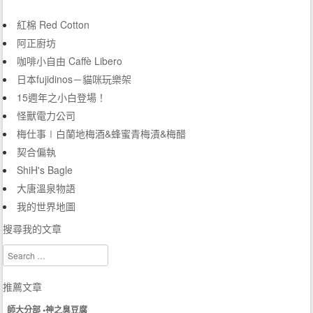
紅棉 Red Cotton
阿正廚坊
咖啡小自由 Caffè Libero
日本fujidinos－貓咪玩樂架
15週年之小白登場！
怪獸電力公司
梅仕事∣白蘭地梅酒&蜂蜜青梅漬&梅醋
契合偏執
ShiH's Bagle
大唐溫泉物語
我的世界地圖
搜尋我的文章
Search
推薦文章
師大分部 •神之臭豆腐