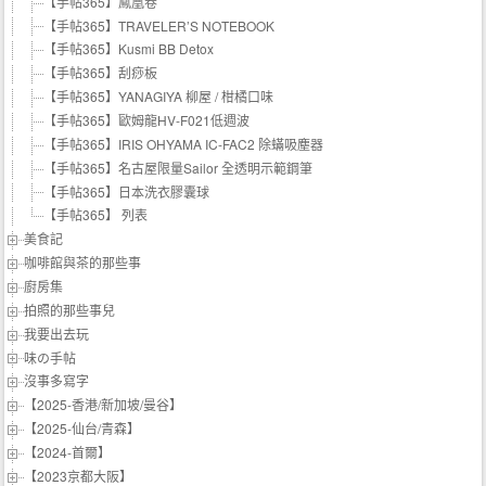
【手帖365】鳳凰卷
【手帖365】TRAVELER’S NOTEBOOK
【手帖365】Kusmi BB Detox
【手帖365】刮痧板
【手帖365】YANAGIYA 柳屋 / 柑橘口味
【手帖365】歐姆龍HV-F021低週波
【手帖365】IRIS OHYAMA IC-FAC2 除蟎吸塵器
【手帖365】名古屋限量Sailor 全透明示範鋼筆
【手帖365】日本洗衣膠囊球
【手帖365】 列表
美食記
咖啡館與茶的那些事
廚房集
拍照的那些事兒
我要出去玩
味の手帖‬
沒事多寫字
【2025-香港/新加坡/曼谷】
【2025-仙台/青森】
【2024-首爾】
【2023京都大阪】