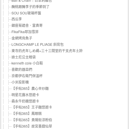
Ball & Chain｜日本刺繡包
醃桃跟醃李子的季節到了
SOU SOU玻璃杯盤
西瓜李
銀座菊廼舎．富貴寄
FikaFika耶加雪菲
金網烤烏魚子
LONGCHAMP LE PLIAGE 斜背包
東寺的虎年しめ繩+三十三間堂的干支虎年土鈴
迪士尼公主睡袋
kenneth cole 小白鞋
喜歡的器皿們
京都伊右衛門保溫杯
小米投影機
【手帖365】農心辛炒麵
明星花露水悠遊卡
森永牛奶糖悠遊卡
【手帖365】王子麵悠遊卡
【手帖365】鳳眼糕
【手帖365】貴陽街涼粉伯
【手帖365】故宮墨戲仙草