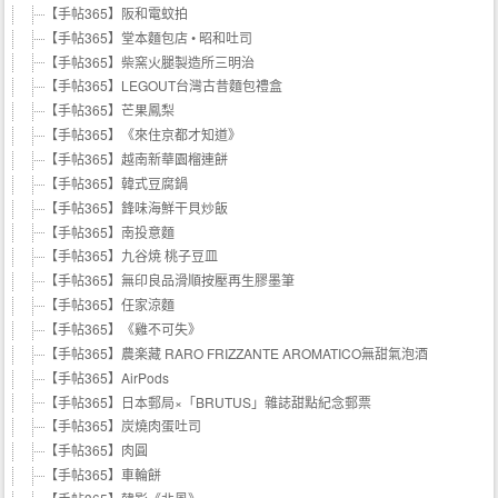
【手帖365】阪和電蚊拍
【手帖365】堂本麵包店 • 昭和吐司
【手帖365】柴窯火腿製造所三明治
【手帖365】LEGOUT台灣古昔麵包禮盒
【手帖365】芒果鳳梨
【手帖365】《來住京都才知道》
【手帖365】越南新華園榴連餅
【手帖365】韓式豆腐鍋
【手帖365】鋒味海鮮干貝炒飯
【手帖365】南投意麵
【手帖365】九谷焼 桃子豆皿
【手帖365】無印良品滑順按壓再生膠墨筆
【手帖365】任家涼麵
【手帖365】《雞不可失》
【手帖365】農楽藏 RARO FRIZZANTE AROMATICO無甜氣泡酒
【手帖365】AirPods
【手帖365】日本郵局×「BRUTUS」雜誌甜點紀念郵票
【手帖365】炭燒肉蛋吐司
【手帖365】肉圓
【手帖365】車輪餅