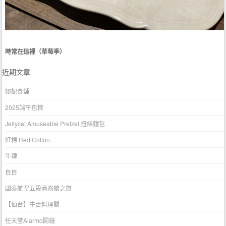
時常在這裡（草莓季）
近期文章
鄒記食舖
2025端午包粽
Jellycat Amuseable Pretzel 扭結麵包
紅棉 Red Cotton
牛肆
自自
國泰航空五段商務艙之旅
【仙台】牛舌料理閣
任天堂Alarmo鬧鐘