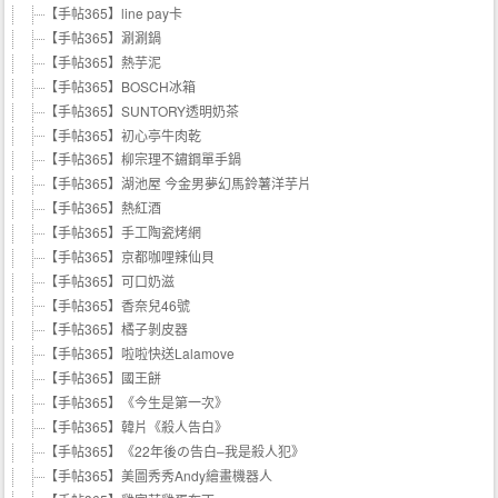
【手帖365】line pay卡
【手帖365】涮涮鍋
【手帖365】熱芋泥
【手帖365】BOSCH冰箱
【手帖365】SUNTORY透明奶茶
【手帖365】初心亭牛肉乾
【手帖365】柳宗理不鏽鋼單手鍋
【手帖365】湖池屋 今金男夢幻馬鈴薯洋芋片
【手帖365】熱紅酒
【手帖365】手工陶瓷烤網
【手帖365】京都咖哩辣仙貝
【手帖365】可口奶滋
【手帖365】香奈兒46號
【手帖365】橘子剝皮器
【手帖365】啦啦快送Lalamove
【手帖365】國王餅
【手帖365】《今生是第一次》
【手帖365】韓片《殺人告白》
【手帖365】《22年後の告白–我是殺人犯》
【手帖365】美圖秀秀Andy繪畫機器人