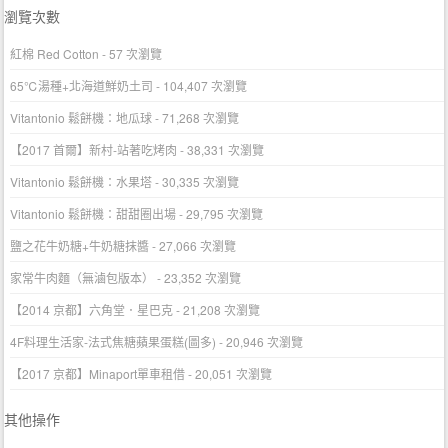
瀏覽次數
紅棉 Red Cotton
- 57 次瀏覽
65℃湯種+北海道鮮奶土司
- 104,407 次瀏覽
Vitantonio 鬆餅機：地瓜球
- 71,268 次瀏覽
【2017 首爾】新村-站著吃烤肉
- 38,331 次瀏覽
Vitantonio 鬆餅機：水果塔
- 30,335 次瀏覽
Vitantonio 鬆餅機：甜甜圈出場
- 29,795 次瀏覽
鹽之花牛奶糖+牛奶糖抹醬
- 27,066 次瀏覽
家常牛肉麵（無滷包版本）
- 23,352 次瀏覽
【2014 京都】六角堂．星巴克
- 21,208 次瀏覽
4F料理生活家-法式焦糖蘋果蛋糕(圖多)
- 20,946 次瀏覽
【2017 京都】Minaport單車租借
- 20,051 次瀏覽
其他操作