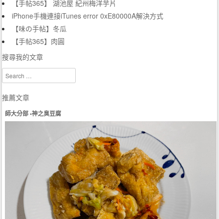
【手帖365】 湖池屋 紀州梅洋芋片
iPhone手機連接iTunes error 0xE80000A解決方式
【味の手帖】冬瓜
【手帖365】肉圓
搜尋我的文章
Search
推薦文章
師大分部 •神之臭豆腐