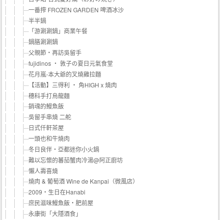
一番搾 FROZEN GARDEN 啤酒冰沙
半半鍋
「游涮涮鍋」商業午餐
鍋膳涮涮鍋
父親節‧再訪吳留手
fujidinos ‧ 敦子の夏日元氣食堂
花月嵐-本大爺的叉燒雞拉麵
【活動】三得利 ‧ 角HIGH x 燒肉
穗科手打烏龍麵
銷魂的鰻魚飯
吳留手串燒 二舵
日式仟軒茶屋
一頭也和牛燒肉
冬日良伴‧亞都迷你小火鍋
難以忘懷的蕃茄蟹肉冷湯@阿正廚坊
懶人壽喜燒
燒肉 & 葡萄酒 Wine de Kanpai（微風店）
2009‧生日在Hanabi
庶民滋味鰻魚飯‧肥前屋
永康街「大隱酒食」