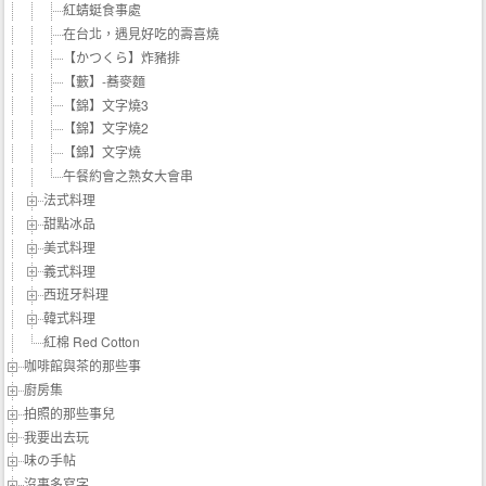
紅蜻蜓食事處
在台北，遇見好吃的壽喜燒
【かつくら】炸豬排
【藪】-蕎麥麵
【錦】文字燒3
【錦】文字燒2
【錦】文字燒
午餐約會之熟女大會串
法式料理
甜點冰品
美式料理
義式料理
西班牙料理
韓式料理
紅棉 Red Cotton
咖啡館與茶的那些事
廚房集
拍照的那些事兒
我要出去玩
味の手帖‬
沒事多寫字