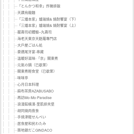
「とんかつ和幸」炸豬排飯
天讚烏龍麵
「三燔本家」爐端燒& 燒酎饗宴（下）
「三燔本家」爐端燒& 燒酎饗宴（上）
握壽司初體驗–丸壽司
海老天東京天麩羅專門店
大戶屋ごはん処
豪邁尾牙宴-串藏
溫暖好滋味-「京」關東煮
元氣の鍋（已歇業）
關東煮輕食堂（已歇業）
味味亭
心月日本料理
麻布茶房AZABUSABO
再訪Mo-Mo-Paradise
浪漫館橫濱-里肌排夾堡
胡同燒肉夜食
手焼津軽せんべい
居食屋和民わたみ
築地銀だこGINDACO