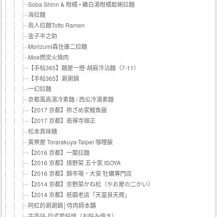
Soba Shinn & 柑橘 • 雞白湯柑橘蛤蜊拉麵
海拉麵
鳥人拉麵Totto Ramen
金子半之助
Morizumi森住康二拉麵
Moe燃炭火燒肉
【手帖365】麵屋一燈-胡麻冷沾麵（7-11）
【手帖365】涮涮鍋
一幻拉麵
京都風高湯冷素麵 / 西瓜冷湯素麵
【2017 京都】祢ざめ家鰻魚飯
【2017 京都】南禪寺順正
松本真味糖
寅樂屋 Torarakuya-Taipei 咖哩飯
【2016 京都】一蘭拉麵
【2016 京都】焼野菜 五十家 ISOYA
【2016 京都】錦市場‧大安 牡蠣專門店
【2014 京都】京野菜かね松（やお屋の二かい）
【2014 京都】祇園老店「天冨良天周」
阿紅的涮涮鍋│侍肉師本舖
古亭站-日式愛好燒（お好み焼き）