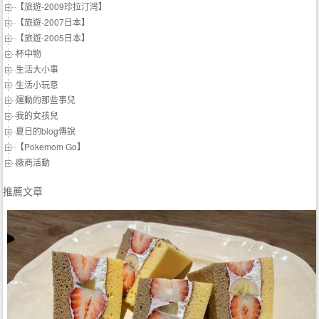
【旅遊-2009珍拉汀灣】
【旅遊-2007日本】
【旅遊-2005日本】
杯中物
生活大小事
生活小玩意
運動的那些事兒
我的女孩兒
夏日的blog傳說
【Pokemom Go】
廠商活動
推薦文章