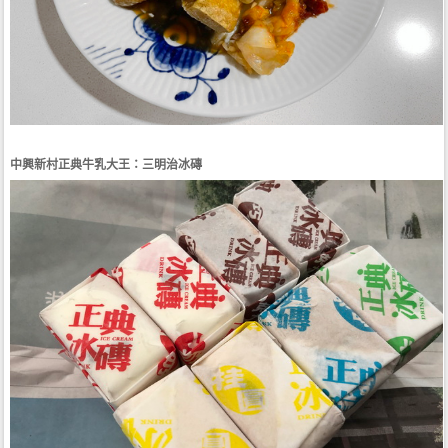
中興新村正典牛乳大王：三明治冰磚