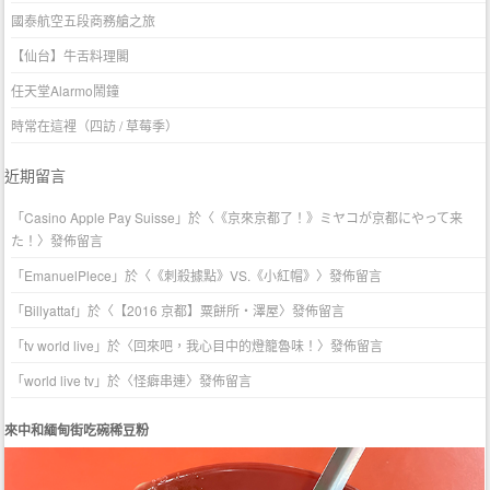
國泰航空五段商務艙之旅
【仙台】牛舌料理閣
任天堂Alarmo鬧鐘
時常在這裡（四訪 / 草莓季）
近期留言
「
Casino Apple Pay Suisse
」於〈
《京來京都了！》ミヤコが京都にやって来
た！
〉發佈留言
「
EmanuelPlece
」於〈
《刺殺據點》VS.《小紅帽》
〉發佈留言
「
Billyattaf
」於〈
【2016 京都】粟餅所・澤屋
〉發佈留言
「
tv world live
」於〈
回來吧，我心目中的燈籠魯味！
〉發佈留言
「
world live tv
」於〈
怪癖串連
〉發佈留言
來中和緬甸街吃碗稀豆粉