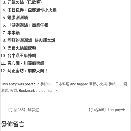
元氣の鍋（已歇業）
冬日良伴‧亞都迷你小火鍋
鍋膳涮涮鍋
「游涮涮鍋」商業午餐
半半鍋
阿紅的涮涮鍋│侍肉師本舖
巴蜀火鍋酸辣粉
台中鼎王麻辣鍋
寬心園‧川蜀麻辣鍋
阿正廚坊，麻辣火鍋！
This entry was posted in
手帖365
,
日本料理
and tagged
亞都小火鍋
,
手帖365
,
涮
涮鍋
,
火鍋
. Bookmark the
permalink
.
←
【手帖365】熱芋泥
【手帖365】line pay卡
→
Post navigation
發佈留言