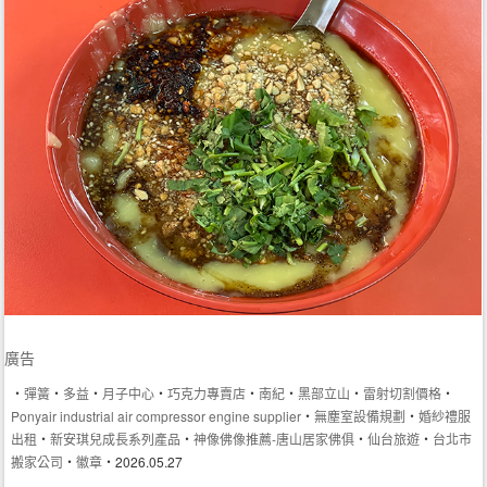
廣告
‧
彈簧
‧
多益
‧
月子中心
‧
巧克力專賣店
‧
南紀
‧
黑部立山
‧
雷射切割價格
‧
Ponyair industrial air compressor engine supplier
‧
無塵室設備規劃
‧
婚紗禮服
出租
‧
新安琪兒成長系列產品
‧
神像佛像推薦-唐山居家佛俱
‧
仙台旅遊
‧
台北市
搬家公司
‧
徽章
‧2026.05.27