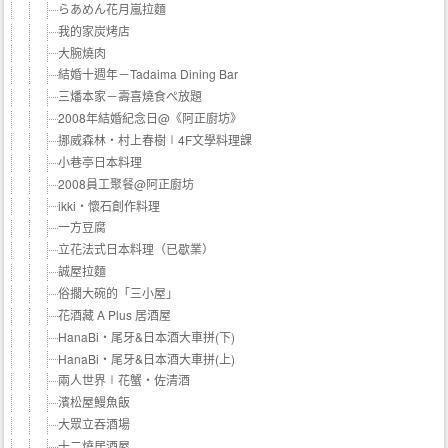
らあめん花月嵐拉麵
我的家炭烤店
大腕燒肉
結婚十週年－Tadaima Dining Bar
三燔本家－壽喜燒食ぺ放題
2008年結婚紀念日@《阿正廚坊》
挪威森林‧村上春樹∣4F文學料理課
小巷亭日本料理
2008員工聚餐@阿正廚坊
ikki‧懷石創作料理
一方豆腐
立花法式日本料理（已歇業）
誠屋拉麵
俗擱大碗的「三小屋」
花酒藏 A Plus 居酒屋
HanaBi‧尾牙&日本酒大車拼(下)
HanaBi‧尾牙&日本酒大車拼(上)
兩人世界∣花蟹‧佐清酒
濱松屋鰻魚飯
大眾立吞酒場
十二燒居酒屋