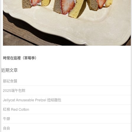
時常在這裡（草莓季）
近期文章
鄒記食舖
2025端午包粽
Jellycat Amuseable Pretzel 扭結麵包
紅棉 Red Cotton
牛肆
自自