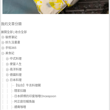
我的文章分類
展開全部
|
收合全部
裝修筆記
好久沒畫畫
手帖365
美食記
中式料理
便當人生
南洋料理
德國料理
日本料理
【仙台】牛舌料理閣
隱家拉麵
日本師傅的印度咖哩Oncespoon
阿正廚坊鰻魚飯
通庵咖哩