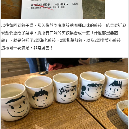
以往每回到餃子樂，都苦惱於到底應該點哪種口味的煎餃，結果最近發
現她們更改了菜單，將所有口味的煎餃集合成一道「什麼都想要煎
餃」，就是包括了2顆海老煎餃、2顆紫蘇煎餃，以及2顆韭菜小煎餃，
這樣可一次滿足，非常厲害！