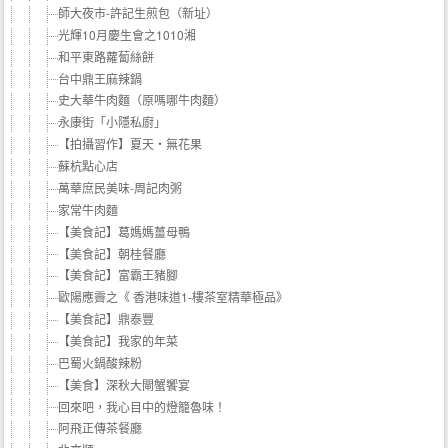
師大夜市-許記生煎包（新址）
光輝10月慶生會之1010湘
和平東路蘿蔔絲餅
台中鼎王麻辣鍋
史大華牛肉麵（原嗎哪牛肉麵）
永康街「小隱私廚」
【拍攝習作】夏天‧無花果
蘇杭點心店
萬華庶民美味-周記肉粥
家常牛肉麵
【美食記】葛媽媽薑母鴨
【美食記】朝桂餐廳
【美食記】富霸王豬腳
歐陽應霽之《 香港味道1-樓茶室精華極品》
【美食記】鼎泰豐
【美食記】我家的年菜
巴蜀火鍋酸辣粉
【美食】深秋大閘蟹饗宴
回來吧，我心目中的燈籠魯味！
阿飛正傳茶餐廳