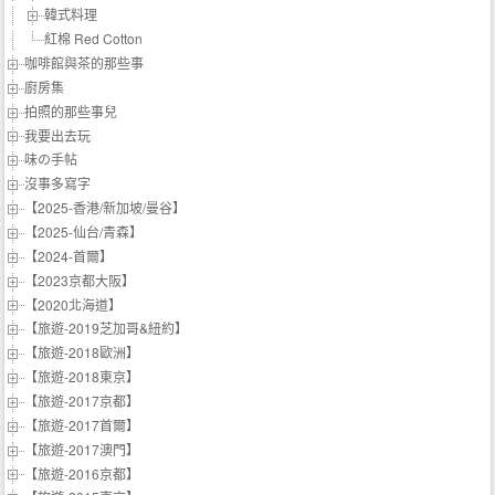
韓式料理
紅棉 Red Cotton
咖啡館與茶的那些事
廚房集
拍照的那些事兒
我要出去玩
味の手帖‬
沒事多寫字
【2025-香港/新加坡/曼谷】
【2025-仙台/青森】
【2024-首爾】
【2023京都大阪】
【2020北海道】
【旅遊-2019芝加哥&紐約】
【旅遊-2018歐洲】
【旅遊-2018東京】
【旅遊-2017京都】
【旅遊-2017首爾】
【旅遊-2017澳門】
【旅遊-2016京都】