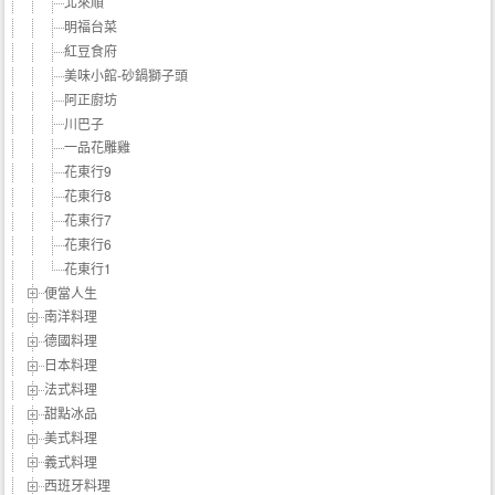
北來順
明福台菜
紅豆食府
美味小館-砂鍋獅子頭
阿正廚坊
川巴子
一品花雕雞
花東行9
花東行8
花東行7
花東行6
花東行1
便當人生
南洋料理
德國料理
日本料理
法式料理
甜點冰品
美式料理
義式料理
西班牙料理