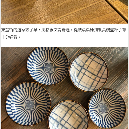
東豐街的這家餃子樂，風格很文青舒適，從裝潢桌椅到餐具碗盤杯子都
十分好看。