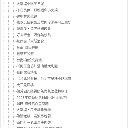
大稻埕小吃半日遊
冬日良伴‧亞都迷你小火鍋
建中林家乾麵
難以忘懷的蕃茄蟹肉冷湯@阿正廚坊
颱風夜‧清爽蒸鍋晚餐
好友聚會‧海鮮熱炒趴
永康街「大隱酒食」
台南-周氏蝦捲
鑫華茶餐廳
台南-蛤蚧燒貨鋪
《阿正廚坊》蟹肉義大利麵
我的家炭烤店
【台北好好玩】台北古早味小吃巡禮
大三元酒樓
蘭芳園的絲襪奶茶與蔥油雞扒撈丁
2008年結婚紀念日@《阿正廚坊》
鼎旺-麻辣鴨血豆腐麵
大稻埕‧民樂旗魚米粉
礁溪老爺‧岩波亭晚餐
西門町－老山東牛肉麵