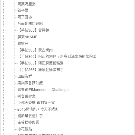
阿英海產粥
餃子樂
阿正廚坊
台南知味料理館
【手帖365】曾拌麵
屏東AKAME
雞家莊
【手帖365】蒙古烤肉
【手帖365】阿正的刈包 + 料多到滿出來的米粉羹
【手帖365】阿正牌蘿蔔糕湯
【手帖365】雞家莊雞蛋布丁
田園海鮮
鐵鍋煮香菇油飯
聚餐後的Mannequin Challenge
老台菜辦桌
亞都天香樓-復刻宣一宴
2015烤肉趴，今天不烤肉
關於早餐這件事
南投橋邊肉圓
冰花鍋貼