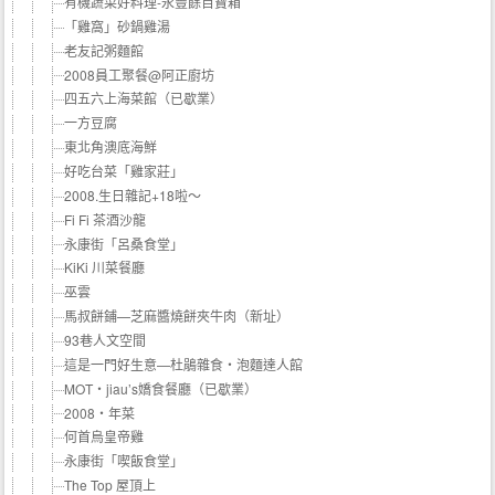
有機蔬菜好料理-永豐餘百寶箱
「雞窩」砂鍋雞湯
老友記粥麵館
2008員工聚餐@阿正廚坊
四五六上海菜館（已歇業）
一方豆腐
東北角澳底海鮮
好吃台菜「雞家莊」
2008.生日雜記+18啦～
Fi Fi 茶酒沙龍
永康街「呂桑食堂」
KiKi 川菜餐廳
巫雲
馬叔餅鋪—芝麻醬燒餅夾牛肉（新址）
93巷人文空間
這是一門好生意—杜鵑雜食‧泡麵達人館
MOT‧jiau’s嬌食餐廳（已歇業）
2008‧年菜
何首烏皇帝雞
永康街「喫飯食堂」
The Top 屋頂上