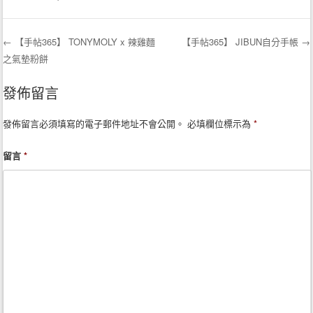
←
【手帖365】 TONYMOLY x 辣雞麵
【手帖365】 JIBUN自分手帳
→
之氣墊粉餅
Post navigation
發佈留言
發佈留言必須填寫的電子郵件地址不會公開。
必填欄位標示為
*
留言
*