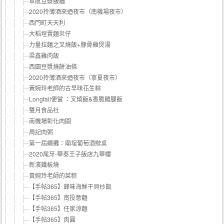
阜航豆漿飯糰
2020拎薄酒來迺夜市（南機場夜市）
西門町天天利
大稻埕賣麵炎仔
力量拉麵之叉燒飯+豚骨雞煲湯
梁鑫雞肉飯
西園豆漿燒餅油條
2020拎薄酒來迺夜市（寧夏夜市）
黃婉玲老師的古早味花生粽
Longtail便當 ：叉燒飯&香脆雞腿飯
雙月食品社
南機場彰化肉圓
周記肉粥
第一屆續攤：廟埕葡萄酒辦桌
2020尾牙-華泰王子飯店九華樓
新濱鐵板燒
黃婉玲老師的菜粽
【手帖365】鋒味海鮮干貝炒飯
【手帖365】南投意麵
【手帖365】任家涼麵
【手帖365】肉圓