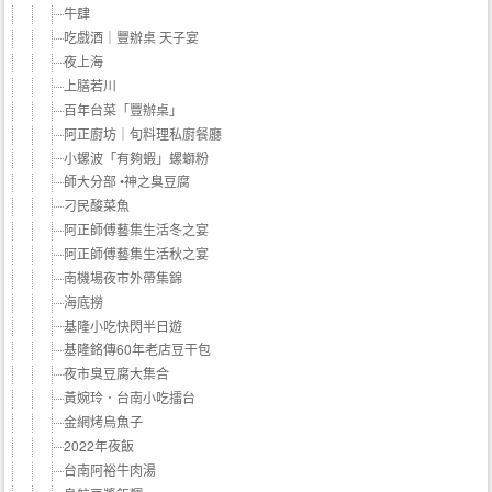
牛肆
吃戲酒｜豐辦桌 天子宴
夜上海
上膳若川
百年台菜「豐辦桌」
阿正廚坊｜旬料理私廚餐廳
小螺波「有夠蝦」螺螄粉
師大分部 •神之臭豆腐
刁民酸菜魚
阿正師傅藝集生活冬之宴
阿正師傅藝集生活秋之宴
南機場夜市外帶集錦
海底撈
基隆小吃快閃半日遊
基隆銘傳60年老店豆干包
夜市臭豆腐大集合
黃婉玲．台南小吃擂台
金網烤烏魚子
2022年夜飯
台南阿裕牛肉湯