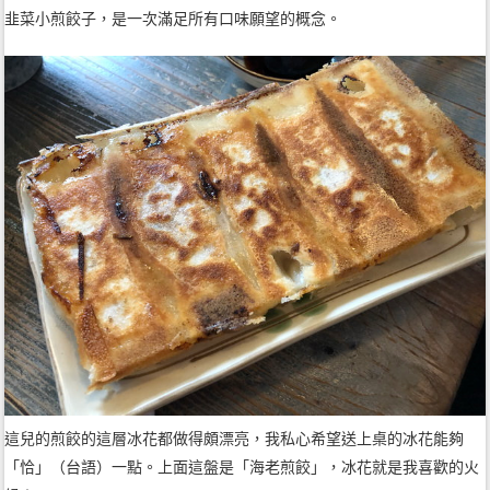
韭菜小煎餃子，是一次滿足所有口味願望的概念。
這兒的煎餃的這層冰花都做得頗漂亮，我私心希望送上桌的冰花能夠
「恰」（台語）一點。上面這盤是「海老煎餃」，冰花就是我喜歡的火