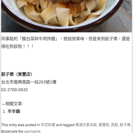
同事點的「酸白菜碎牛肉拌麵」，她說很美味，但是來到餃子樂，還是
得吃煎餃啦！！！
餃子樂（東豐店）
台北市復興南路一段263號1樓
02-2700-0632
→相關文章:
半半鍋
This entry was posted in
中式料理
and tagged
東湖王家水餃
,
東豐街
,
煎餃
,
餃子樂
.
Bookmark the
permalink
.