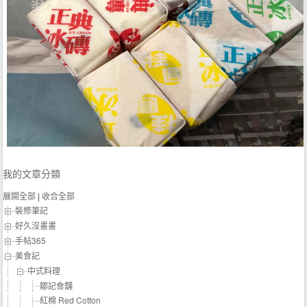
我的文章分類
展開全部
|
收合全部
裝修筆記
好久沒畫畫
手帖365
美食記
中式料理
鄒記食舖
紅棉 Red Cotton