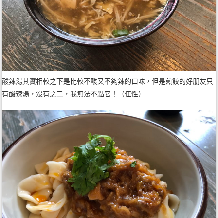
酸辣湯其實相較之下是比較不酸又不夠辣的口味，但是煎餃的好朋友只
有酸辣湯，沒有之二，我無法不點它！（任性）