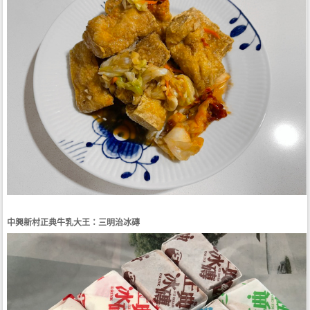
中興新村正典牛乳大王：三明治冰磚