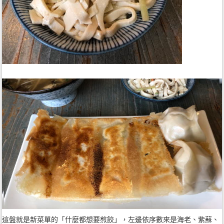
這盤就是新菜單的「什麼都想要煎餃」，左邊依序數來是海老、紫蘇、