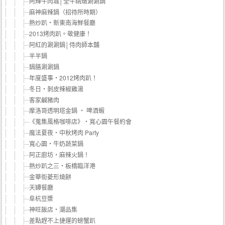
阿輝牛肉城│全牛精燉涮涮鍋
麻神麻辣鍋（招待所時期）
熱炒趴‧新東南海鮮餐廳
2013烤肉趴。敬健康！
阿紅的涮涮鍋│侍肉師本舖
半半鍋
鍋膳涮涮鍋
年度盛事‧2012烤肉趴！
冬日‧剝皮辣椒雞湯
客家鹹豬肉
摩洛哥透明塔金鍋 ‧ 啤酒蝦
《蒐集風格咖啡店》‧寬心園午餐約會
魔法夏夜‧中秋烤肉 Party
寬心園‧牛奶蔬菜鍋
阿正廚坊，麻辣火鍋！
熱炒趴之三‧板橋臨洋港
金華街菱形燒餅
天罈餐廳
阜杭豆漿
神旺飯店‧潮品集
差點趕不上捷運的螃蟹趴