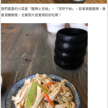
我們最愛的小菜是「酸辣土豆絲」、「涼拌干絲」，前者爽脆酸辣，後
者滑嫩開胃，光看照片就覺得好好吃啊！