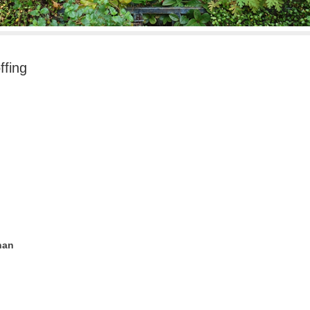
ing
han