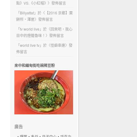
點》VS.《小紅帽》
〉發佈留言
「
Billyattaf
」於〈
【2016 京都】粟
餅所・澤屋
〉發佈留言
「
tv world live
」於〈
回來吧，我心
目中的燈籠魯味！
〉發佈留言
「
world live tv
」於〈
怪癖串連
〉發
佈留言
來中和緬甸街吃碗稀豆粉
廣告
‧
彈簧
‧
多益
‧
月子中心
‧
巧克力