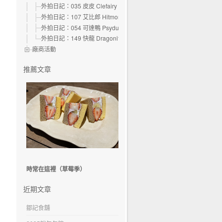
外拍日記：035 皮皮 Clefairy
外拍日記：107 艾比郎 Hitmonchan
外拍日記：054 可達鴨 Psyduck
外拍日記：149 快龍 Dragonite
廠商活動
推薦文章
時常在這裡（草莓季）
近期文章
鄒記食舖