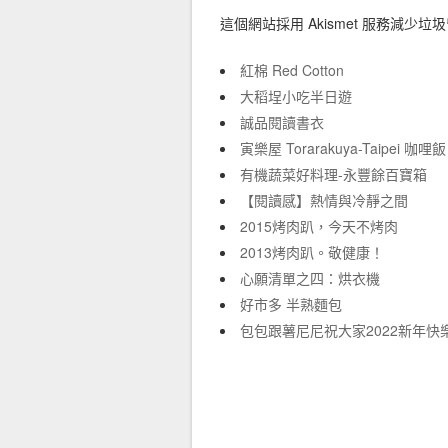
這個網站採用 Akismet 服務減少垃
紅棉 Red Cotton
大稻埕小吃半日遊
誠品閱讀書衣
寅樂屋 Torarakuya-Taipei 咖哩飯
有機蔬菜好料理-永豐餘百寶箱
【閱讀感】熱情與冷靜之間
2015烤肉趴，今天不烤肉
2013烤肉趴。敬健康！
心願清單之四：烘衣機
好市多 半熟麵包
包包跟薯尼尼祝大家2022新年快