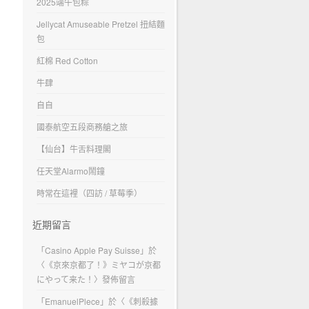
2025端午包粽
Jellycat Amuseable Pretzel 扭結麵
包
紅棉 Red Cotton
牛肆
自自
國泰航空五段商務艙之旅
【仙台】牛舌料理閣
任天堂Alarmo鬧鐘
時常在這裡（四訪 / 草莓季）
近期留言
「
Casino Apple Pay Suisse
」於
〈
《京來京都了！》ミヤコが京都
にやって来た！
〉發佈留言
「
EmanuelPlece
」於〈
《刺殺據