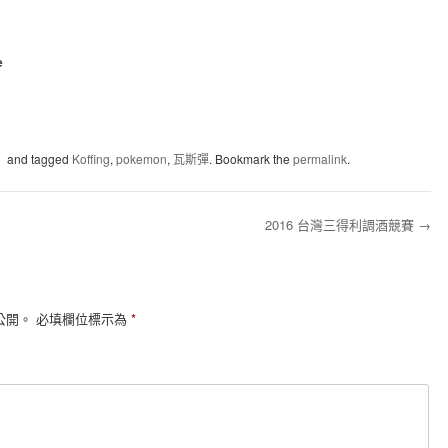
e
】
and tagged
Koffing
,
pokemon
,
瓦斯彈
. Bookmark the
permalink
.
2016 台灣三得利調酒競賽
→
公開。
必填欄位標示為
*