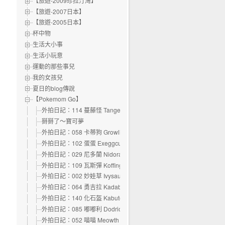
【旅遊-2009珍拉汀灣】
【旅遊-2007日本】
【旅遊-2005日本】
杯中物
生活大小事
生活小玩意
運動的那些事兒
我的女孩兒
夏日的blog傳說
【Pokemom Go】
外拍日記：114 蔓藤怪 Tangela
掰掰了～寶可夢
外拍日記：058 卡蒂狗 Growlithe
外拍日記：102 蛋蛋 Exeggcute
外拍日記：029 尼多蘭 Nidoran
外拍日記：109 瓦斯彈 Koffing
外拍日記：002 妙娃草 Ivysaur
外拍日記：064 勇吉拉 Kadabra
外拍日記：140 化石盔 Kabuto
外拍日記：085 嘟嘟利 Dodrio
外拍日記：052 喵喵 Meowth