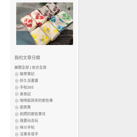
我的文章分類
展開全部
|
收合全部
裝修筆記
好久沒畫畫
手帖365
美食記
咖啡館與茶的那些事
廚房集
拍照的那些事兒
我要出去玩
味の手帖‬
沒事多寫字