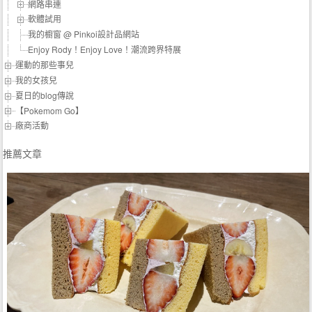
網路串連
軟體試用
我的櫥窗 @ Pinkoi設計品網站
Enjoy Rody！Enjoy Love！潮流跨界特展
運動的那些事兒
我的女孩兒
夏日的blog傳說
【Pokemom Go】
廠商活動
推薦文章