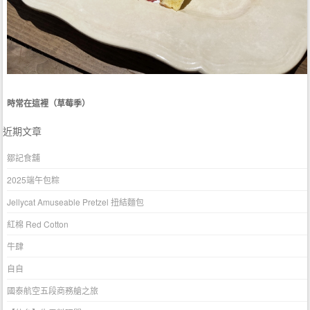
時常在這裡（草莓季）
近期文章
鄒記食舖
2025端午包粽
Jellycat Amuseable Pretzel 扭結麵包
紅棉 Red Cotton
牛肆
自自
國泰航空五段商務艙之旅