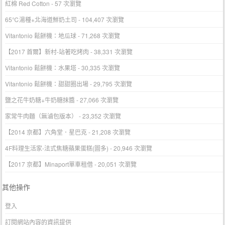
紅棉 Red Cotton
- 57 次瀏覽
65℃湯種+北海道鮮奶土司
- 104,407 次瀏覽
Vitantonio 鬆餅機：地瓜球
- 71,268 次瀏覽
【2017 首爾】新村-站著吃烤肉
- 38,331 次瀏覽
Vitantonio 鬆餅機：水果塔
- 30,335 次瀏覽
Vitantonio 鬆餅機：甜甜圈出場
- 29,795 次瀏覽
鹽之花牛奶糖+牛奶糖抹醬
- 27,066 次瀏覽
家常牛肉麵（無滷包版本）
- 23,352 次瀏覽
【2014 京都】六角堂．星巴克
- 21,208 次瀏覽
4F料理生活家-法式焦糖蘋果蛋糕(圖多)
- 20,946 次瀏覽
【2017 京都】Minaport單車租借
- 20,051 次瀏覽
其他操作
登入
訂閱網站內容的資訊提供