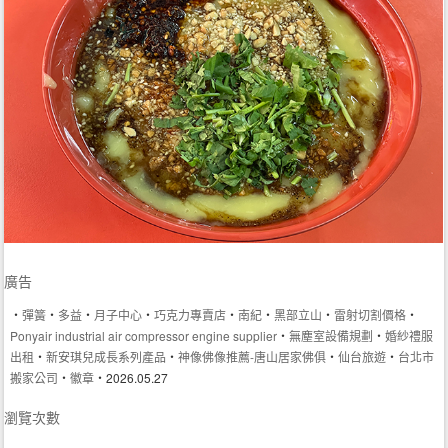
廣告
‧
彈簧
‧
多益
‧
月子中心
‧
巧克力專賣店
‧
南紀
‧
黑部立山
‧
雷射切割價格
‧
Ponyair industrial air compressor engine supplier
‧
無塵室設備規劃
‧
婚紗禮服
出租
‧
新安琪兒成長系列產品
‧
神像佛像推薦-唐山居家佛俱
‧
仙台旅遊
‧
台北市
搬家公司
‧
徽章
‧2026.05.27
瀏覽次數