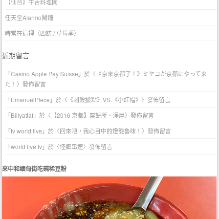
【仙台】牛舌料理閣
任天堂Alarmo鬧鐘
時常在這裡（四訪 / 草莓季）
近期留言
「
Casino Apple Pay Suisse
」於〈
《京來京都了！》ミヤコが京都にやって来
た！
〉發佈留言
「
EmanuelPlece
」於〈
《刺殺據點》VS.《小紅帽》
〉發佈留言
「
Billyattaf
」於〈
【2016 京都】粟餅所・澤屋
〉發佈留言
「
tv world live
」於〈
回來吧，我心目中的燈籠魯味！
〉發佈留言
「
world live tv
」於〈
怪癖串連
〉發佈留言
來中和緬甸街吃碗稀豆粉