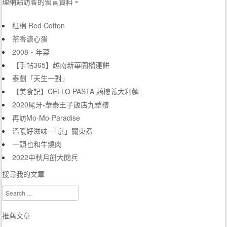
理網站訪客的留言資料
。
紅棉 Red Cotton
茶香溏心蛋
2008‧年菜
【手帖365】越南新華園榴連餅
泰劇「天生一對」
【美食記】CELLO PASTA 騎樓義大利麵
2020尾牙-華泰王子飯店九華樓
再訪Mo-Mo-Paradise
溫暖好滋味-「京」關東煮
一頭也和牛燒肉
2022中秋月餅大閱兵
搜尋我的文章
Search
推薦文章