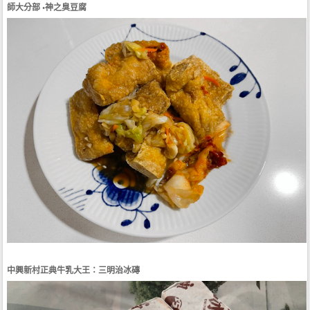
師大分部 •神之臭豆腐
中興新村正典牛乳大王：三明治冰磚