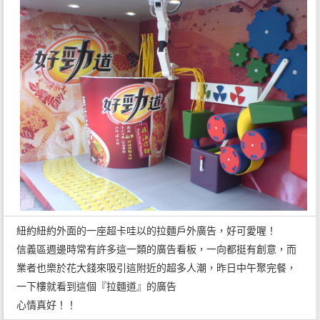
紐約紐約外面的一座超卡哇以的拉麵戶外廣告，好可愛喔！
信義區週邊時常有許多這一類的廣告看板，一向都挺有創意，而
業者也樂於花大錢來吸引這附近的超多人潮，昨日中午聚完餐，
一下樓就看到這個『拉麵道』的廣告
心情真好！！