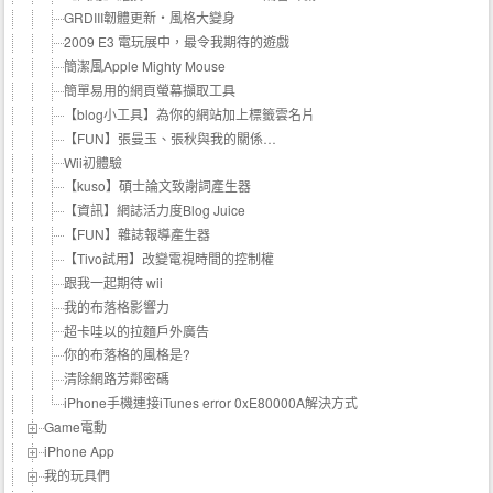
GRDIII韌體更新‧風格大變身
2009 E3 電玩展中，最令我期待的遊戲
簡潔風Apple Mighty Mouse
簡單易用的網頁螢幕擷取工具
【blog小工具】為你的網站加上標籤雲名片
【FUN】張曼玉、張秋與我的關係…
Wii初體驗
【kuso】碩士論文致謝詞產生器
【資訊】網誌活力度Blog Juice
【FUN】雜誌報導產生器
【Tivo試用】改變電視時間的控制權
跟我一起期待 wii
我的布落格影響力
超卡哇以的拉麵戶外廣告
你的布落格的風格是?
清除網路芳鄰密碼
iPhone手機連接iTunes error 0xE80000A解決方式
Game電動
iPhone App
我的玩具們