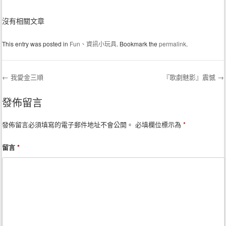
沒有相關文章
This entry was posted in
Fun、資訊小玩具
. Bookmark the
permalink
.
←
我愛金三順
『歌劇魅影』震憾
→
Post navigation
發佈留言
發佈留言必須填寫的電子郵件地址不會公開。
必填欄位標示為
*
留言
*