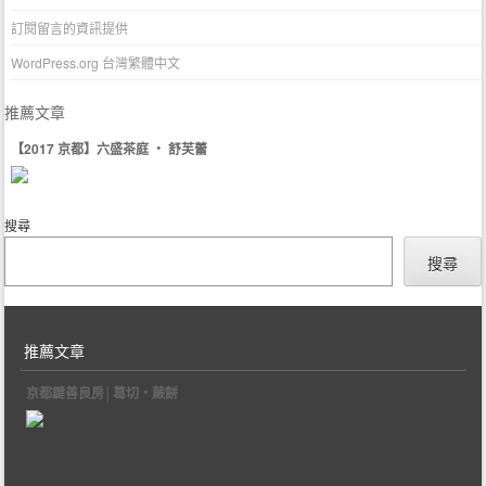
訂閱留言的資訊提供
WordPress.org 台灣繁體中文
推薦文章
【2017 京都】六盛茶庭 ‧ 舒芙蕾
搜尋
搜尋
推薦文章
京都鍵善良房│葛切‧蕨餅