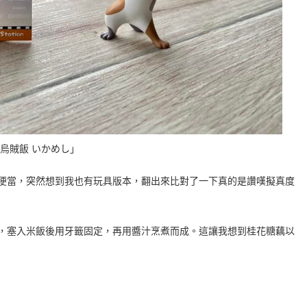
烏賊飯 いかめし」
便當，突然想到我也有玩具版本，翻出來比對了一下真的是讚嘆擬真度
，塞入米飯後用牙籤固定，再用醬汁烹煮而成。這讓我想到桂花糖藕以