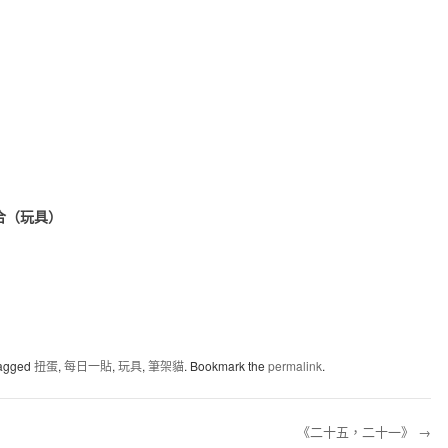
集合（玩具）
agged
扭蛋
,
每日一貼
,
玩具
,
筆架貓
. Bookmark the
permalink
.
《二十五，二十一》
→