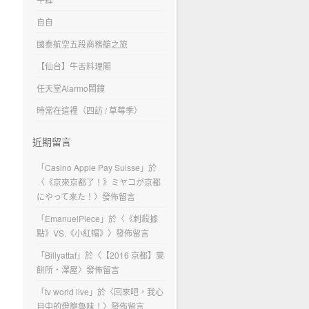
自自
國泰航空五段商務艙之旅
【仙台】牛舌料理閣
任天堂Alarmo鬧鐘
時常在這裡（四訪 / 草莓季）
近期留言
「
Casino Apple Pay Suisse
」於
〈
《京來京都了！》ミヤコが京都
にやって来た！
〉發佈留言
「
EmanuelPlece
」於〈
《刺殺據
點》VS.《小紅帽》
〉發佈留言
「
Billyattaf
」於〈
【2016 京都】粟
餅所・澤屋
〉發佈留言
「
tv world live
」於〈
回來吧，我心
目中的燈籠魯味！
〉發佈留言