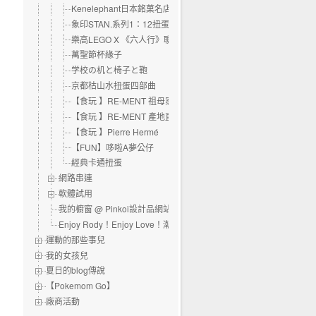
Kenelephant日本銘菓名店大集合（玩具）
象印STAN.系列1：12扭蛋
樂高LEGO X 《六人行》聯名款
萬聖節杯緣子
学校の机と椅子と鞄
京都枯山水扭蛋四部曲
【食玩 】RE-MENT 祖母家的美食
【食玩 】RE-MENT 產地直送篇
【食玩 】Pierre Hermé
【FUN】哆啦A夢公仔
經典卡通扭蛋
網路串連
軟體試用
我的櫥窗 @ Pinkoi設計品網站
Enjoy Rody！Enjoy Love！潮流跨界特展
運動的那些事兒
我的女孩兒
夏日的blog傳說
【Pokemom Go】
廠商活動