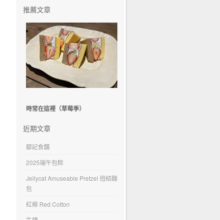
推薦文章
時常在這裡（草莓季）
近期文章
鄒記食舖
2025端午包粽
Jellycat Amuseable Pretzel 扭結麵
包
紅棉 Red Cotton
牛肆