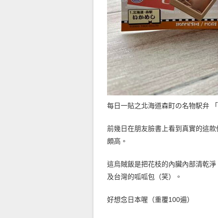
每日一貼之北海道森町の名物駅弁 「
前幾日在朋友臉書上看到真實的這款
頗高。
這烏賊飯是把花枝的內臟內部清乾淨
及台灣的呱呱包（笑）。
好想念日本喔（重覆100遍）