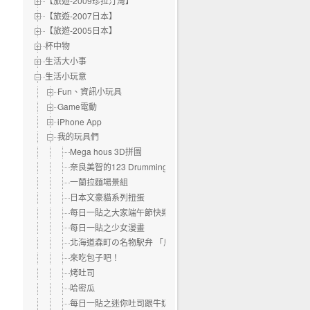
【旅遊-2009珍拉汀灣】
【旅遊-2007日本】
【旅遊-2005日本】
杯中物
生活大小事
生活小玩意
Fun、資訊小玩具
Game電動
iPhone App
我的玩具們
Mega hous 3D拼圖
奈良美智的123 Drumming Girls
一蘭拉麵場景組
日本文豪貓系列扭蛋
每日一貼之大家端午節快樂！
每日一貼之少女漫畫
北海道森町の名物駅弁 「烏賊飯 いかめし」
來吃包子吧！
烤吐司
哈密瓜
每日一貼之迷你吐司跟牛奶盒