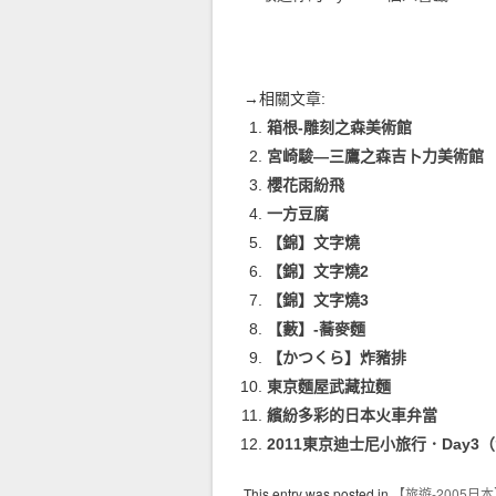
→相關文章:
箱根-雕刻之森美術館
宮崎駿—三鷹之森吉卜力美術館
櫻花雨紛飛
一方豆腐
【錦】文字燒
【錦】文字燒2
【錦】文字燒3
【藪】-蕎麥麵
【かつくら】炸豬排
東京麵屋武藏拉麵
繽紛多彩的日本火車弁當
2011東京迪士尼小旅行．Day3
This entry was posted in
【旅遊-2005日