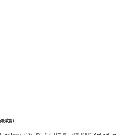
（海洋篇）
本】
and tagged
2005日本行
,
強羅
,
日本
,
東京
,
箱根
,
銀豆腐
. Bookmark the