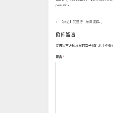
permalink
.
←
【旅遊】花蓮行—怡園渡假村
Post navigation
發佈留言
發佈留言必須填寫的電子郵件地址不會
留言
*