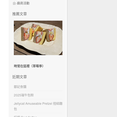
廠商活動
推薦文章
時常在這裡（草莓季）
近期文章
鄒記食舖
2025端午包粽
Jellycat Amuseable Pretzel 扭結麵
包