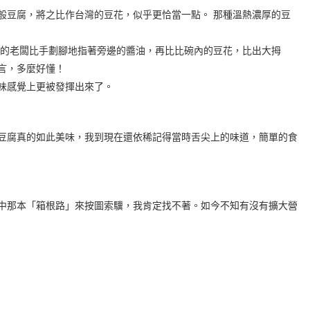
般豆腐，將之比作台灣的豆花，似乎更恰當一點。 那種溫熱濃厚的豆
紀的老闆比手劃腳地指著旁邊的醬油，再比比碗內的豆花，比出大拇
言，多麼好懂！
味感覺上更被發揮出來了。
豆腐真的如此美味，我到現在還依稀記得當時舌尖上的味道，簡單的食
中那本「箱根路」來按圖索驥，我肯定找不著。如今不知有沒有擴大營