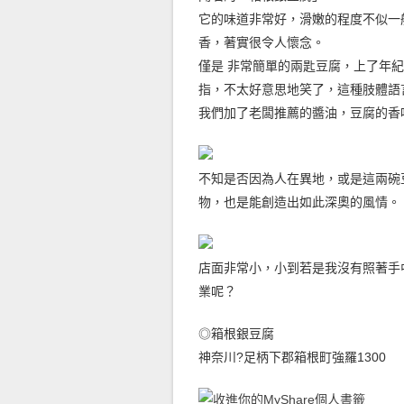
它的味道非常好，滑嫩的程度不似一
香，著實很令人懷念。
僅是 非常簡單的兩匙豆腐，上了年
指，不太好意思地笑了，這種肢體語
我們加了老闆推薦的醬油，豆腐的香
不知是否因為人在異地，或是這兩碗
物，也是能創造出如此深奧的風情。
店面非常小，小到若是我沒有照著手
業呢？
◎箱根銀豆腐
神奈川?足柄下郡箱根町強羅1300