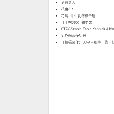
消費券入手
花東行1
花鳥川│生乳檸檬千層
【手帖365】蘋婆果
STAY-Simple Table Yannick Allé
氣炸鍋實作集錦
【拍攝習作】LC-A－風箏、綠、