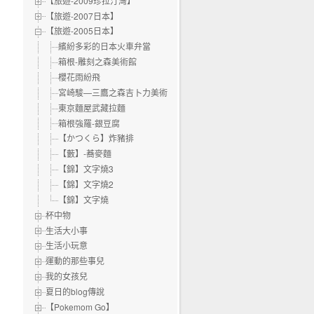
【旅遊-2009珍拉汀灣】
【旅遊-2007日本】
【旅遊-2005日本】
繽紛多彩的日本火車弁當
箱根-雕刻之森美術館
櫻花雨紛飛
宮崎駿—三鷹之森吉卜力美術館
東京麵屋武藏拉麵
箱根強羅-銀豆腐
【かつくら】炸豬排
【藪】-蕎麥麵
【錦】文字燒3
【錦】文字燒2
【錦】文字燒
杯中物
生活大小事
生活小玩意
運動的那些事兒
我的女孩兒
夏日的blog傳說
【Pokemom Go】