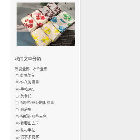
我的文章分類
展開全部
|
收合全部
裝修筆記
好久沒畫畫
手帖365
美食記
咖啡館與茶的那些事
廚房集
拍照的那些事兒
我要出去玩
味の手帖‬
沒事多寫字