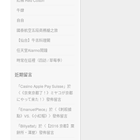
紅棉 Red Cotton
牛肆
自自
國泰航空五段商務艙之旅
【仙台】牛舌料理閣
任天堂Alarmo鬧鐘
時常在這裡（四訪 / 草莓季）
近期留言
「
Casino Apple Pay Suisse
」於
〈
《京來京都了！》ミヤコが京都
にやって来た！
〉發佈留言
「
EmanuelPlece
」於〈
《刺殺據
點》VS.《小紅帽》
〉發佈留言
「
Billyattaf
」於〈
【2016 京都】粟
餅所・澤屋
〉發佈留言