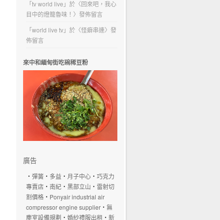
「
tv world live
」於〈
回來吧，我心
目中的燈籠魯味！
〉發佈留言
「
world live tv
」於〈
怪癖串連
〉發
佈留言
來中和緬甸街吃碗稀豆粉
廣告
‧
彈簧
‧
多益
‧
月子中心
‧
巧克力
專賣店
‧
南紀
‧
黑部立山
‧
雷射切
割價格
‧
Ponyair industrial air
compressor engine supplier
‧
無
塵室設備規劃
‧
婚紗禮服出租
‧
新