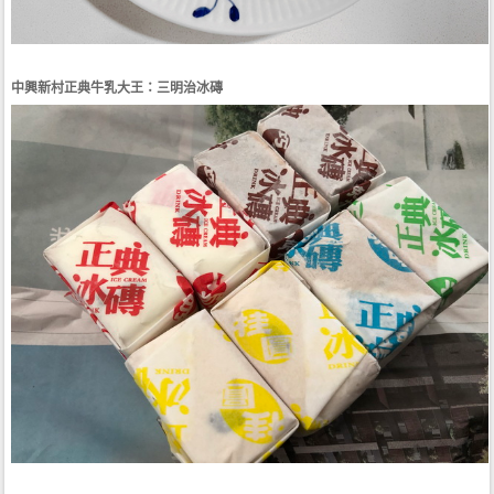
中興新村正典牛乳大王：三明治冰磚