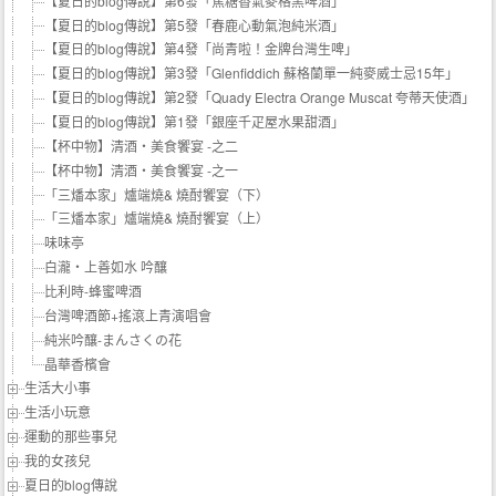
【夏日的blog傳說】第6發「焦糖香氣麥格黑啤酒」
【夏日的blog傳說】第5發「春鹿心動氣泡純米酒」
【夏日的blog傳說】第4發「尚青啦！金牌台灣生啤」
【夏日的blog傳說】第3發「Glenfiddich 蘇格蘭單一純麥威士忌15年」
【夏日的blog傳說】第2發「Quady Electra Orange Muscat 夸蒂天使酒」
【夏日的blog傳說】第1發「銀座千疋屋水果甜酒」
【杯中物】清酒‧美食饗宴 -之二
【杯中物】清酒‧美食饗宴 -之一
「三燔本家」爐端燒& 燒酎饗宴（下）
「三燔本家」爐端燒& 燒酎饗宴（上）
味味亭
白瀧‧上善如水 吟釀
比利時-蜂蜜啤酒
台灣啤酒節+搖滾上青演唱會
純米吟釀-まんさくの花
晶華香檳會
生活大小事
生活小玩意
運動的那些事兒
我的女孩兒
夏日的blog傳說