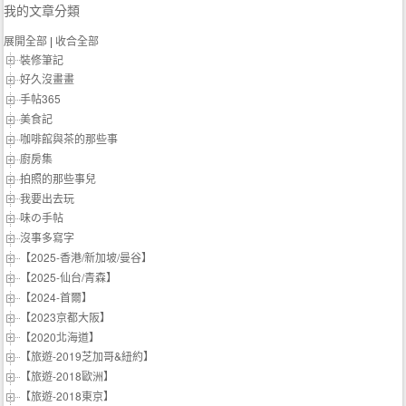
我的文章分類
展開全部
|
收合全部
裝修筆記
好久沒畫畫
手帖365
美食記
咖啡館與茶的那些事
廚房集
拍照的那些事兒
我要出去玩
味の手帖‬
沒事多寫字
【2025-香港/新加坡/曼谷】
【2025-仙台/青森】
【2024-首爾】
【2023京都大阪】
【2020北海道】
【旅遊-2019芝加哥&紐約】
【旅遊-2018歐洲】
【旅遊-2018東京】