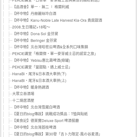
【品酒會】單一．無二 ∣ 格蘭利威
【杯中物】丹赫麗絲玲白酒
【杯中物】Kanu-Noble Late Harvest Kia-Ora 貴腐甜酒
2008.生日雜記+18啦～
【杯中物】Dona Sol 金芬黛
【杯中物】Beringer 金芬黛
【杯中物】北台灣哈密瓜啤酒&全系列口味集錦
PEKOE講堂「格蘭傑‧單一麥芽威士忌的感官之旅」
【杯中物】Yebisu惠比壽啤酒(綠罐)
PEKOE講堂「當甜點，遇上威士忌」
HanaBi‧尾牙&日本酒大車拼(下)
HanaBi‧尾牙&日本酒大車拼(上)
【杯中物】暖身熱調酒
大眾立吞酒場
十二燒居酒屋
【杯中物】北台灣雪藏白啤酒
【夏日的blog傳說】挑戰成功獎品：T恤與貼紙
【美食記】德萊寶Deluxe Sport 啤酒餐廳
【杯中物】北台灣荔枝啤酒
【夏日的blog傳說】第30發「吉卜力限定-風の谷麦酒」