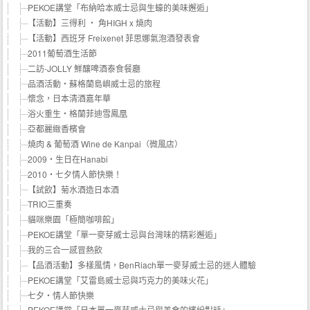
PEKOE講堂「布納哈本威士忌與生蠔的美味邂逅」
【活動】三得利 ‧ 角HIGH x 燒肉
【活動】西班牙 Freixenet 菲思娜氣泡酒發表會
2011葡萄酒生活節
二訪-JOLLY 鮮釀啤酒泰食餐廳
品酒活動‧蘇格蘭島嶼威士忌的旅程
懷念，日本清酒嘉年華
浴火重生‧格蘭菲迪雪鳳凰
亞都麗緻香檳會
燒肉 & 葡萄酒 Wine de Kanpai（微風店）
2009‧生日在Hanabi
2010‧七夕情人節快樂！
【試飲】菊水酒造日本酒
TRIO三重奏
貓咪樂園「極簡咖啡館」
PEKOE講堂「單一麥芽威士忌與台灣味的精彩邂逅」
我的三合一感冒熱飲
【品酒活動】多樣風情，BenRiach單一麥芽威士忌的迷人體驗
PEKOE講堂「艾雷島威士忌與巧克力的美味火花」
七夕‧情人節快樂
PEKOE講堂「日本單一麥芽威士忌與美食的繽紛對話」