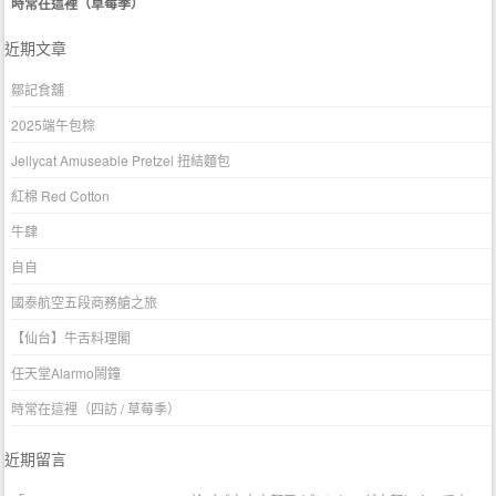
時常在這裡（草莓季）
近期文章
鄒記食舖
2025端午包粽
Jellycat Amuseable Pretzel 扭結麵包
紅棉 Red Cotton
牛肆
自自
國泰航空五段商務艙之旅
【仙台】牛舌料理閣
任天堂Alarmo鬧鐘
時常在這裡（四訪 / 草莓季）
近期留言