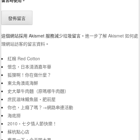
留言時使用。
這個網站採用 Akismet 服務減少垃圾留言。
進一步了解 Akismet 如何處
理網站訪客的留言資料
。
紅棉 Red Cotton
懷念，日本清酒嘉年華
狐狸啊！你在做什麼？
東北角澳底海鮮
史大華牛肉麵（原嗎哪牛肉麵）
庶民滋味鰻魚飯‧肥前屋
你也，上癮了嗎？→網路串連活動
海底撈
2010‧七夕情人節快樂！
蘇杭點心店
應景一下，今天喝大暑