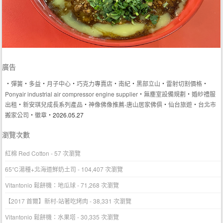
廣告
‧
彈簧
‧
多益
‧
月子中心
‧
巧克力專賣店
‧
南紀
‧
黑部立山
‧
雷射切割價格
‧
Ponyair industrial air compressor engine supplier
‧
無塵室設備規劃
‧
婚紗禮服
出租
‧
新安琪兒成長系列產品
‧
神像佛像推薦-唐山居家佛俱
‧
仙台旅遊
‧
台北市
搬家公司
‧
徽章
‧2026.05.27
瀏覽次數
紅棉 Red Cotton
- 57 次瀏覽
65℃湯種+北海道鮮奶土司
- 104,407 次瀏覽
Vitantonio 鬆餅機：地瓜球
- 71,268 次瀏覽
【2017 首爾】新村-站著吃烤肉
- 38,331 次瀏覽
Vitantonio 鬆餅機：水果塔
- 30,335 次瀏覽