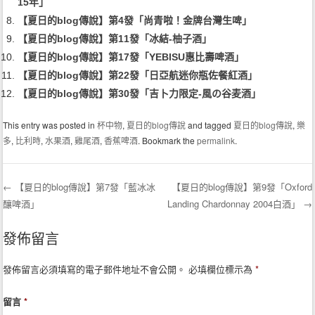
15年」
【夏日的blog傳說】第4發「尚青啦！金牌台灣生啤」
【夏日的blog傳說】第11發「冰結-柚子酒」
【夏日的blog傳說】第17發「YEBISU惠比壽啤酒」
【夏日的blog傳說】第22發「日亞航迷你瓶佐餐紅酒」
【夏日的blog傳說】第30發「吉卜力限定-風の谷麦酒」
This entry was posted in
杯中物
,
夏日的blog傳說
and tagged
夏日的blog傳說
,
樂
多
,
比利時
,
水果酒
,
雞尾酒
,
香蕉啤酒
. Bookmark the
permalink
.
←
【夏日的blog傳說】第7發「藍冰冰
【夏日的blog傳說】第9發「Oxford
釀啤酒」
Landing Chardonnay 2004白酒」
→
Post navigation
發佈留言
發佈留言必須填寫的電子郵件地址不會公開。
必填欄位標示為
*
留言
*