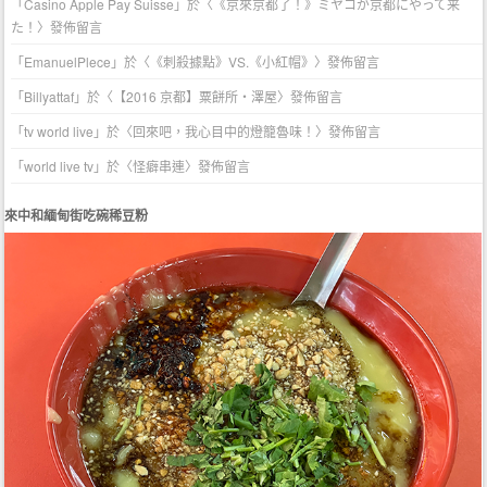
「
Casino Apple Pay Suisse
」於〈
《京來京都了！》ミヤコが京都にやって来
た！
〉發佈留言
「
EmanuelPlece
」於〈
《刺殺據點》VS.《小紅帽》
〉發佈留言
「
Billyattaf
」於〈
【2016 京都】粟餅所・澤屋
〉發佈留言
「
tv world live
」於〈
回來吧，我心目中的燈籠魯味！
〉發佈留言
「
world live tv
」於〈
怪癖串連
〉發佈留言
來中和緬甸街吃碗稀豆粉