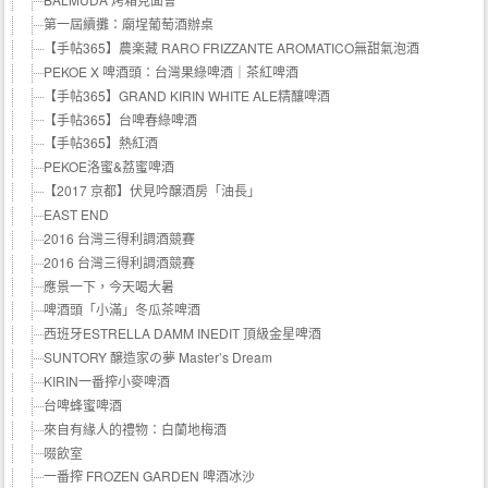
第一屆續攤：廟埕葡萄酒辦桌
【手帖365】農楽藏 RARO FRIZZANTE AROMATICO無甜氣泡酒
PEKOE X 啤酒頭：台灣果綠啤酒｜茶紅啤酒
【手帖365】GRAND KIRIN WHITE ALE精釀啤酒
【手帖365】台啤春綠啤酒
【手帖365】熱紅酒
PEKOE洛蜜&荔蜜啤酒
【2017 京都】伏見吟醸酒房「油長」
EAST END
2016 台灣三得利調酒競賽
2016 台灣三得利調酒競賽
應景一下，今天喝大暑
啤酒頭「小滿」冬瓜茶啤酒
西班牙ESTRELLA DAMM INEDIT 頂級金星啤酒
SUNTORY 醸造家の夢 Master’s Dream
KIRIN一番搾小麥啤酒
台啤蜂蜜啤酒
來自有緣人的禮物：白蘭地梅酒
啜飲室
一番搾 FROZEN GARDEN 啤酒冰沙