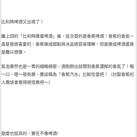
比利時啤酒又出現了！
繼上回的「比利時蜂蜜啤酒」後，這次買的是香蕉啤酒！香蕉的香氣一
直是我很喜愛的，香蕉做成甜點與冰品很容易理解，但是做成啤酒還真
是難以想像。
氣泡果然也是一貫的細緻綿密，酒剛倒出就聞到香蕉濃郁的香氣了！喝
一口，嗯～很有趣，應該稱為「香蕉汽水」比較恰當吧！（討厭香蕉的
人應該會覺得很怪異吧～）
甜度也挺高的，實在不像啤酒!