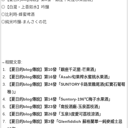
◎
【白瀧‧上善如水】吟釀
◎
比利時-蜂蜜啤酒
◎
純米吟釀-まんさくの花
→相關文章:
【夏日的blog傳說】第10發「銀座千疋屋-芒果酒」
【夏日的blog傳說】第16發「Asahi旬果榨水蜜桃水果酒」
【夏日的blog傳說】第24發「SUNTORY卡路里雞尾酒(紅寶石葡萄
柚 )」
【夏日的blog傳說】第14發「Suntory-196℃梅子水果酒」
【夏日的blog傳說】第23發「南投酒廠-玉泉荔枝酒」
【夏日的blog傳說】第26發「玉泉3度愛可荔枝涼酒」
【夏日的blog傳說】第3發「Glenfiddich 蘇格蘭單一純麥威士忌