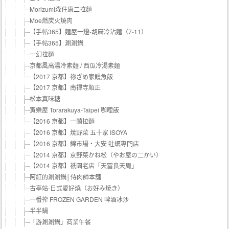
Morizumi森住康二拉麵
Moe燃炭火燒肉
【手帖365】麵屋一燈-胡麻冷沾麵（7-11）
【手帖365】涮涮鍋
一幻拉麵
京都風高湯冷素麵 / 西瓜冷湯素麵
【2017 京都】祢ざめ家鰻魚飯
【2017 京都】南禪寺順正
松本真味糖
寅樂屋 Torarakuya-Taipei 咖哩飯
【2016 京都】一蘭拉麵
【2016 京都】焼野菜 五十家 ISOYA
【2016 京都】錦市場‧大安 牡蠣專門店
【2014 京都】京野菜かね松（やお屋の二かい）
【2014 京都】祇園老店「天冨良天周」
阿紅的涮涮鍋│侍肉師本舖
古亭站-日式愛好燒（お好み焼き）
一番搾 FROZEN GARDEN 啤酒冰沙
半半鍋
「游涮涮鍋」商業午餐