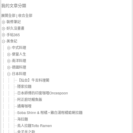
我的文章分類
展開全部
|
收合全部
裝修筆記
好久沒畫畫
手帖365
美食記
中式料理
便當人生
南洋料理
德國料理
日本料理
【仙台】牛舌料理閣
隱家拉麵
日本師傅的印度咖哩Oncespoon
阿正廚坊鰻魚飯
通庵咖哩
Soba Shinn & 柑橘 • 雞白湯柑橘蛤蜊拉麵
海拉麵
鳥人拉麵Totto Ramen
金子半之助