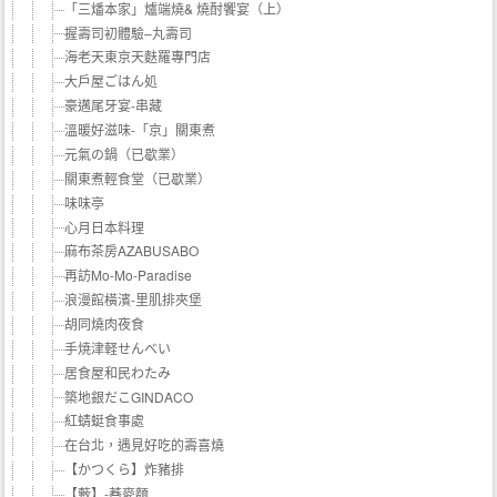
「三燔本家」爐端燒& 燒酎饗宴（上）
握壽司初體驗–丸壽司
海老天東京天麩羅專門店
大戶屋ごはん処
豪邁尾牙宴-串藏
溫暖好滋味-「京」關東煮
元氣の鍋（已歇業）
關東煮輕食堂（已歇業）
味味亭
心月日本料理
麻布茶房AZABUSABO
再訪Mo-Mo-Paradise
浪漫館橫濱-里肌排夾堡
胡同燒肉夜食
手焼津軽せんべい
居食屋和民わたみ
築地銀だこGINDACO
紅蜻蜓食事處
在台北，遇見好吃的壽喜燒
【かつくら】炸豬排
【藪】-蕎麥麵