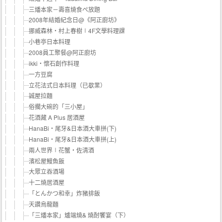
三燔本家－壽喜燒食ぺ放題
2008年結婚紀念日@《阿正廚坊》
挪威森林‧村上春樹∣4F文學料理課
小巷亭日本料理
2008員工聚餐@阿正廚坊
ikki‧懷石創作料理
一方豆腐
立花法式日本料理（已歇業）
誠屋拉麵
俗擱大碗的「三小屋」
花酒藏 A Plus 居酒屋
HanaBi‧尾牙&日本酒大車拼(下)
HanaBi‧尾牙&日本酒大車拼(上)
兩人世界∣花蟹‧佐清酒
濱松屋鰻魚飯
大眾立吞酒場
十二燒居酒屋
「とんかつ和幸」炸豬排飯
天讚烏龍麵
「三燔本家」爐端燒& 燒酎饗宴（下）