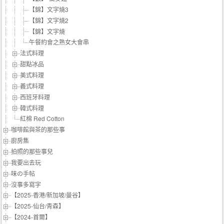
【錦】文字燒3
【錦】文字燒2
【錦】文字燒
午餐約會之熟女大會串
法式料理
甜點冰品
美式料理
義式料理
西班牙料理
韓式料理
紅棉 Red Cotton
咖啡館與茶的那些事
廚房集
拍照的那些事兒
我要出去玩
味の手帖‬
沒事多寫字
【2025-香港/新加坡/曼谷】
【2025-仙台/青森】
【2024-首爾】