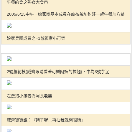
午餐約會之熟女大會串
2005/6/15中午，娘家團基本成員在麻布茶坊約好一起午餐加八卦
娘家兵團成員之–1號郭家小可樂
2號蕭花枝(威齊眼睛看著可樂阿姨的拉麵)，中為3號芋泥
左邊抱小孩者為阿長老婆
威齊寶寶說：『夠了喔…再拍我就閉眼睛』