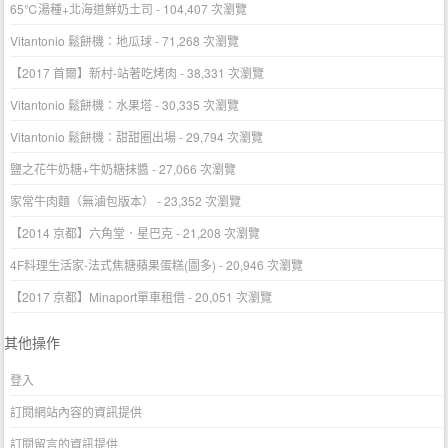
65℃湯種+北海道鮮奶土司
- 104,407 次瀏覽
Vitantonio 鬆餅機：地瓜球
- 71,268 次瀏覽
【2017 首爾】新村-站著吃烤肉
- 38,331 次瀏覽
Vitantonio 鬆餅機：水果塔
- 30,335 次瀏覽
Vitantonio 鬆餅機：甜甜圈出場
- 29,794 次瀏覽
鹽之花牛奶糖+牛奶糖抹醬
- 27,066 次瀏覽
家常牛肉麵（無滷包版本）
- 23,352 次瀏覽
【2014 京都】六角堂．星巴克
- 21,208 次瀏覽
4F料理生活家-法式焦糖蘋果蛋糕(圖多)
- 20,946 次瀏覽
【2017 京都】Minaport單車租借
- 20,051 次瀏覽
其他操作
登入
訂閱網站內容的資訊提供
訂閱留言的資訊提供