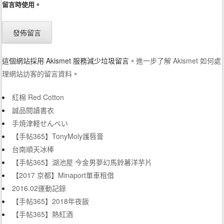
留言時使用。
這個網站採用 Akismet 服務減少垃圾留言。
進一步了解 Akismet 如何處
理網站訪客的留言資料
。
紅棉 Red Cotton
誠品閱讀書衣
手焼津軽せんべい
【手帖365】TonyMoly護唇膏
台南順天冰棒
【手帖365】湖池屋 今金男夢幻馬鈴薯洋芋片
【2017 京都】Minaport單車租借
2016.02運動記錄
【手帖365】2018年夜飯
【手帖365】熱紅酒