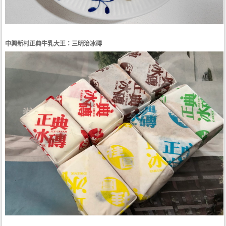
中興新村正典牛乳大王：三明治冰磚