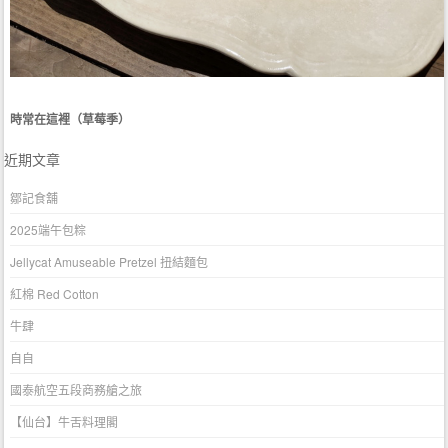
時常在這裡（草莓季）
近期文章
鄒記食舖
2025端午包粽
Jellycat Amuseable Pretzel 扭結麵包
紅棉 Red Cotton
牛肆
自自
國泰航空五段商務艙之旅
【仙台】牛舌料理閣