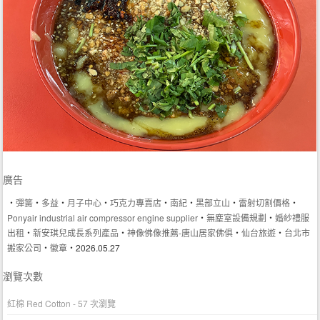
廣告
‧
彈簧
‧
多益
‧
月子中心
‧
巧克力專賣店
‧
南紀
‧
黑部立山
‧
雷射切割價格
‧
Ponyair industrial air compressor engine supplier
‧
無塵室設備規劃
‧
婚紗禮服
出租
‧
新安琪兒成長系列產品
‧
神像佛像推薦-唐山居家佛俱
‧
仙台旅遊
‧
台北市
搬家公司
‧
徽章
‧2026.05.27
瀏覽次數
紅棉 Red Cotton
- 57 次瀏覽