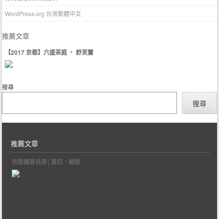
WordPress.org 台灣繁體中文
推薦文章
【2017 京都】六盛茶庭 ‧ 舒芙蕾
搜尋
搜尋
推薦文章
京都鍵善良房│葛切‧蕨餅