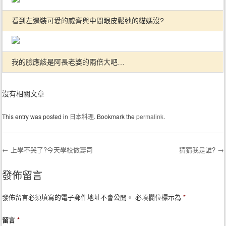
看到左邊裝可愛的威齊與中間眼皮鬆弛的貓媽沒?
我的臉應該是阿長老婆的兩倍大吧…
沒有相關文章
This entry was posted in
日本料理
. Bookmark the
permalink
.
←
上學不哭了?今天學校做壽司
猜猜我是誰?
→
Post navigation
發佈留言
發佈留言必須填寫的電子郵件地址不會公開。
必填欄位標示為
*
留言
*