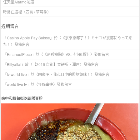
任天堂Alarmo鬧鐘
時常在這裡（四訪 / 草莓季）
近期留言
「
Casino Apple Pay Suisse
」於〈
《京來京都了！》ミヤコが京都にやって来
た！
〉發佈留言
「
EmanuelPlece
」於〈
《刺殺據點》VS.《小紅帽》
〉發佈留言
「
Billyattaf
」於〈
【2016 京都】粟餅所・澤屋
〉發佈留言
「
tv world live
」於〈
回來吧，我心目中的燈籠魯味！
〉發佈留言
「
world live tv
」於〈
怪癖串連
〉發佈留言
來中和緬甸街吃碗稀豆粉