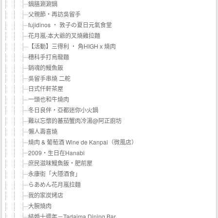
鍋膳涮涮鍋
父親節‧再訪吳留手
fujidinos ‧ 敦子の夏日元氣食堂
花月嵐-本大爺的叉燒雞拉麵
【活動】三得利 ‧ 角HIGH x 燒肉
穗科手打烏龍麵
銷魂的鰻魚飯
吳留手串燒 二舵
日式仟軒茶屋
一頭也和牛燒肉
冬日良伴‧亞都迷你小火鍋
難以忘懷的蕃茄蟹肉冷湯@阿正廚坊
懶人壽喜燒
燒肉 & 葡萄酒 Wine de Kanpai（微風店）
2009‧生日在Hanabi
庶民滋味鰻魚飯‧肥前屋
永康街「大隱酒食」
らあめん花月嵐拉麵
我的家炭烤店
大腕燒肉
結婚十週年－Tadaima Dining Bar