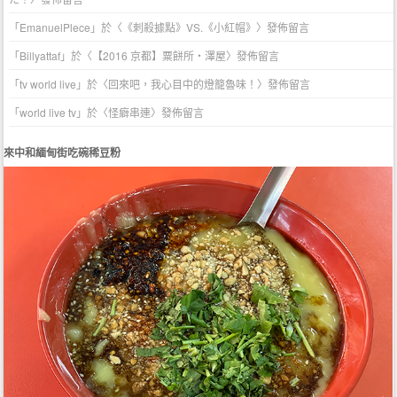
「
EmanuelPlece
」於〈
《刺殺據點》VS.《小紅帽》
〉發佈留言
「
Billyattaf
」於〈
【2016 京都】粟餅所・澤屋
〉發佈留言
「
tv world live
」於〈
回來吧，我心目中的燈籠魯味！
〉發佈留言
「
world live tv
」於〈
怪癖串連
〉發佈留言
來中和緬甸街吃碗稀豆粉