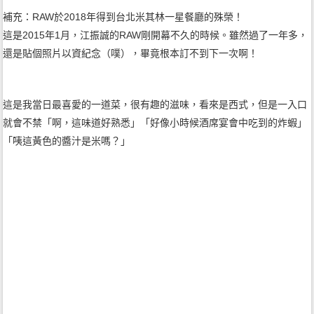
補充：RAW於2018年得到台北米其林一星餐廳的殊榮！
這是2015年1月，江振誠的RAW剛開幕不久的時候。雖然過了一年多，
還是貼個照片以資紀念（噗），畢竟根本訂不到下一次啊！
這是我當日最喜愛的一道菜，很有趣的滋味，看來是西式，但是一入口
就會不禁「啊，這味道好熟悉」「好像小時候酒席宴會中吃到的炸蝦」
「咦這黃色的醬汁是米嗎？」