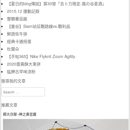
【夏日的blog傳說】第30發「吉卜力限定-風の谷麦酒」
2015.12 運動記錄
整顆番茄飯
【曼谷】Siam站征戰路線vs.戰利品
鮮蔬佐牛排
經典卡通扭蛋
杜蘭朵
【手帖365】Nike Flyknit Zoom Agility
2020蛋黃酥大車拼
艋舺古早味涼粉
搜尋我的文章
Search
推薦文章
師大分部 •神之臭豆腐