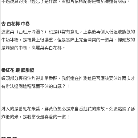
不過說真的我已經忘了是什麼，看照片依稀記得是番茄凍還有甜椒。
杏 白花椰 中卷
這道菜（西班牙冷湯？）也是非常有意思，上桌後再倒入低溫液態氮的
牛奶冰粉，是視覺上很濃重，但是實際上完全清爽的一道菜。裡頭放的
是烤過的中卷、高麗菜與白花椰。
番紅花 蝦 胭脂椒
蝦頭部分裹粉油炸得非常香酥，我們還在推測這是否應該要油炸兩次才
有辦法達到這種酥而不油的口感？！
淋入的是番紅花米醬，鮮黃色想必是來自番紅花的緣故。旁邊點綴了酥
炸後的米，是我當晚最喜愛的一道！