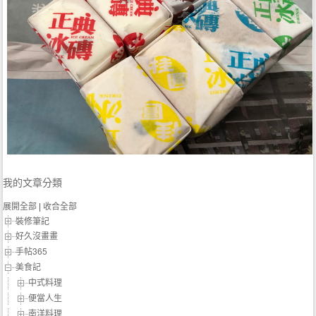
我的文章分類
展開全部
|
收合全部
裝修筆記
好久沒畫畫
手帖365
美食記
中式料理
便當人生
南洋料理