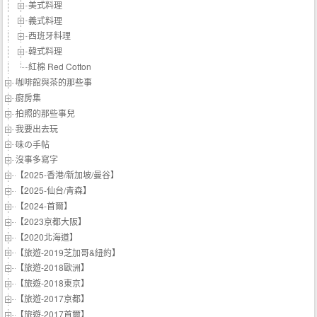
美式料理
義式料理
西班牙料理
韓式料理
紅棉 Red Cotton
咖啡館與茶的那些事
廚房集
拍照的那些事兒
我要出去玩
味の手帖‬
沒事多寫字
【2025-香港/新加坡/曼谷】
【2025-仙台/青森】
【2024-首爾】
【2023京都大阪】
【2020北海道】
【旅遊-2019芝加哥&紐約】
【旅遊-2018歐洲】
【旅遊-2018東京】
【旅遊-2017京都】
【旅遊-2017首爾】