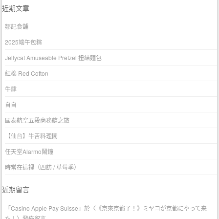
近期文章
鄒記食舖
2025端午包粽
Jellycat Amuseable Pretzel 扭結麵包
紅棉 Red Cotton
牛肆
自自
國泰航空五段商務艙之旅
【仙台】牛舌料理閣
任天堂Alarmo鬧鐘
時常在這裡（四訪 / 草莓季）
近期留言
「
Casino Apple Pay Suisse
」於〈
《京來京都了！》ミヤコが京都にやって来
た！
〉發佈留言