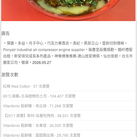
廣告
‧
彈簧
‧
多益
‧
月子中心
‧
巧克力專賣店
‧
南紀
‧
黑部立山
‧
雷射切割價格
‧
Ponyair industrial air compressor engine supplier
‧
無塵室設備規劃
‧
婚紗禮服
出租
‧
新安琪兒成長系列產品
‧
神像佛像推薦-唐山居家佛俱
‧
仙台旅遊
‧
台北市
搬家公司
‧
徽章
‧2026.05.27
瀏覽次數
紅棉 Red Cotton
- 57 次瀏覽
65℃湯種+北海道鮮奶土司
- 104,407 次瀏覽
Vitantonio 鬆餅機：地瓜球
- 71,268 次瀏覽
【2017 首爾】新村-站著吃烤肉
- 38,331 次瀏覽
Vitantonio 鬆餅機：水果塔
- 30,335 次瀏覽
Vitantonio 鬆餅機：甜甜圈出場
- 29,795 次瀏覽