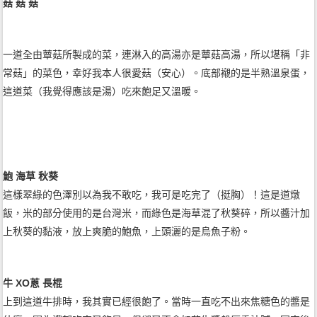
菇 菇 菇
一道全由蕈菇所製成的菜，連淋入的高湯亦是蕈菇高湯，所以堪稱「非
常菇」的菜色，幸好我本人很愛菇（安心）。底部襯的是半熟溫泉蛋，
這道菜（我覺得應該是湯）吃來飽足又溫暖。
鮑 海草 秋葵
這樣翠綠的色澤別以為我不敢吃，我可是吃完了（挺胸）！這是道燉
飯，米的部分使用的是台灣米，而綠色是海草混了秋葵碎，所以醬汁加
上秋葵的黏液，放上爽脆的鮑魚，上頭灑的是烏魚子粉。
牛 XO蔥 長棍
上到這道牛排時，我其實已經很飽了。當時一直吃不出來焦糖色的醬是