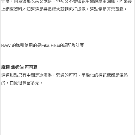
什麼，因為濃郁吃來又飽足，但卻又不會如花生醬般厚重油膩，回來後
上網查資料才知道這是將長棍大蒜麵包打成泥，這點倒是非常童趣。
RAW 的咖啡使用的是Fika Fika的調配咖啡豆
麻糬 焦奶油 可可豆
這道甜點只有中間是冰淇淋，旁邊的可可、半融化的棉花糖都是溫熱
的，口感很豐富多元。