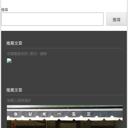
搜尋
搜尋
推薦文章
京都鍵善良房│葛切‧蕨餅
推薦文章
首爾三清洞漫步