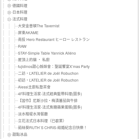
德國料理
日本料理
法式料理
大安金普頓The Tavernist
屏東AKAME
南投 Hero Restaurant ヒーロー レストラン
RAW
STAY-Simple Table Yannick Alléno
屋頂上的貓 ‧ 私廚
fujidinos甜心姊妹會：聖誕饗宴X’mas Party
二訪‧L’ATELIER de Joël Robuchon
初訪‧L’ATELIER de Joël Robuchon
Alessi主廚私塾茶會
4F料理生活家-法式經典藍帶料理(圖多)
【習作】尼斯沙拉‧梅漬蕃茄與牛排
4F料理生活家-法式焦糖蘋果蛋糕(圖多)
淡水榕堤水灣餐廳
立花法式日本料理（已歇業）
茹絲葵RUTH`S CHRIS-結婚紀念日快樂！
甜點冰品