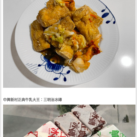
中興新村正典牛乳大王：三明治冰磚