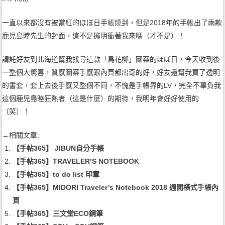
一直以來都沒有被當紅的ほぼ日手帳燒到，但是2018年的手帳出了兩款
鹿児島睦先生的封面，這不是擺明衝著我來嗎（才不是）！
請託好友到北海道幫我找尋這款「鳥花柳」圖案的ほぼ日，今天收到後
一整個大驚喜，質感圖案手感跟內頁都出奇的好，好友還幫我買了透明
的書套，套上去後手感又整個不同，不愧是手帳界的LV，完全不辜負我
這個鹿児島睦狂熱者（這是什麼）的期待，我明年會好好使用的
（笑）！
→相關文章:
【手帖365】 JIBUN自分手帳
【手帖365】TRAVELER’S NOTEBOOK
【手帖365】to do list 印章
【手帖365】MIDORI Traveler’s Notebook 2018 週間橫式手帳內
頁
【手帖365】三文堂ECO鋼筆