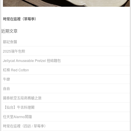
時常在這裡（草莓季）
近期文章
鄒記食舖
2025端午包粽
Jellycat Amuseable Pretzel 扭結麵包
紅棉 Red Cotton
牛肆
自自
國泰航空五段商務艙之旅
【仙台】牛舌料理閣
任天堂Alarmo鬧鐘
時常在這裡（四訪 / 草莓季）