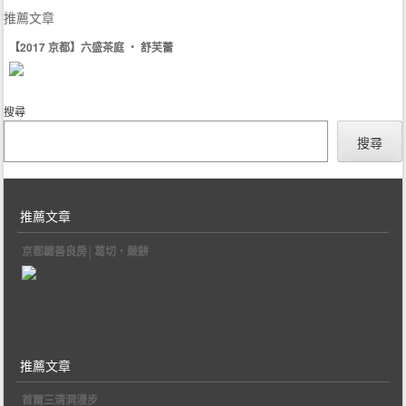
推薦文章
【2017 京都】六盛茶庭 ‧ 舒芙蕾
搜尋
搜尋
推薦文章
京都鍵善良房│葛切‧蕨餅
推薦文章
首爾三清洞漫步