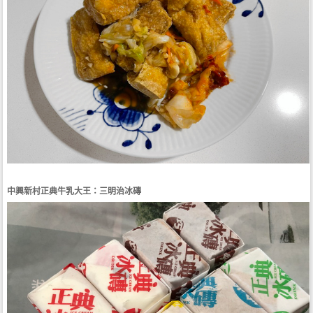
中興新村正典牛乳大王：三明治冰磚