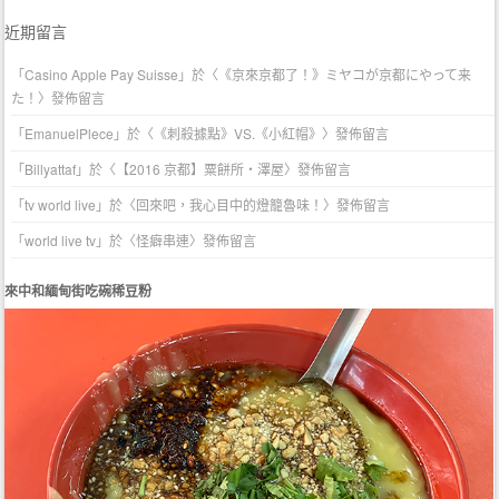
近期留言
「
Casino Apple Pay Suisse
」於〈
《京來京都了！》ミヤコが京都にやって来
た！
〉發佈留言
「
EmanuelPlece
」於〈
《刺殺據點》VS.《小紅帽》
〉發佈留言
「
Billyattaf
」於〈
【2016 京都】粟餅所・澤屋
〉發佈留言
「
tv world live
」於〈
回來吧，我心目中的燈籠魯味！
〉發佈留言
「
world live tv
」於〈
怪癖串連
〉發佈留言
來中和緬甸街吃碗稀豆粉