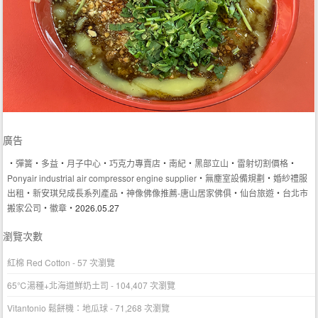
廣告
‧
彈簧
‧
多益
‧
月子中心
‧
巧克力專賣店
‧
南紀
‧
黑部立山
‧
雷射切割價格
‧
Ponyair industrial air compressor engine supplier
‧
無塵室設備規劃
‧
婚紗禮服
出租
‧
新安琪兒成長系列產品
‧
神像佛像推薦-唐山居家佛俱
‧
仙台旅遊
‧
台北市
搬家公司
‧
徽章
‧2026.05.27
瀏覽次數
紅棉 Red Cotton
- 57 次瀏覽
65℃湯種+北海道鮮奶土司
- 104,407 次瀏覽
Vitantonio 鬆餅機：地瓜球
- 71,268 次瀏覽