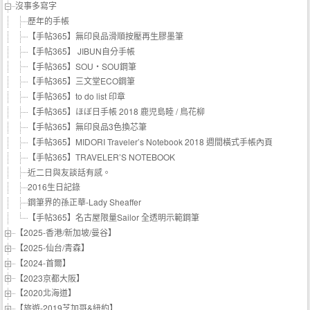
沒事多寫字
歷年的手帳
【手帖365】無印良品滑順按壓再生膠墨筆
【手帖365】 JIBUN自分手帳
【手帖365】SOU・SOU鋼筆
【手帖365】三文堂ECO鋼筆
【手帖365】to do list 印章
【手帖365】ほぼ日手帳 2018 鹿児島睦 / 鳥花柳
【手帖365】無印良品3色換芯筆
【手帖365】MIDORI Traveler’s Notebook 2018 週間橫式手帳內頁
【手帖365】TRAVELER’S NOTEBOOK
近二日與友談話有感。
2016生日記錄
鋼筆界的孫正華-Lady Sheaffer
【手帖365】名古屋限量Sailor 全透明示範鋼筆
【2025-香港/新加坡/曼谷】
【2025-仙台/青森】
【2024-首爾】
【2023京都大阪】
【2020北海道】
【旅遊-2019芝加哥&紐約】