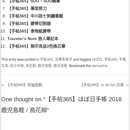
【手帖365】SOU・SOU鋼筆
【手帖365】筆型剪刀
【手帖365】中川政七刺繡書籤
【手帖365】膠帶切割器
【手帖365】食物紙膠帶
Traveler’s Note 旅人筆記本
【手帖365】無印良品3色換芯筆
This entry was posted in
手帖365
,
沒事多寫字
and tagged
ほぼ日
,
手帖365
,
手帳
,
文具
,
自分手帳
,
鳥花柳
,
鹿児島睦
,
鹿兒島睦
. Bookmark the
permalink
.
←
【手帖365】草編鍋敷
【手帖365】to do list 印章
→
Post navigation
One thought on “
【手帖365】ほぼ日手帳 2018
鹿児島睦 / 鳥花柳
”