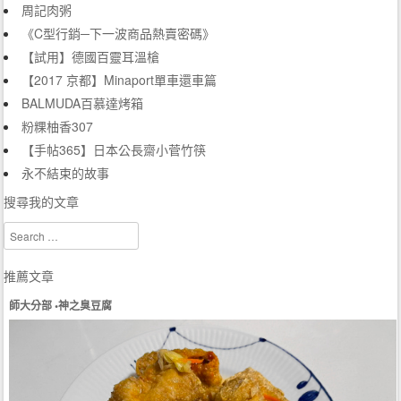
周記肉粥
《C型行銷─下一波商品熱賣密碼》
【試用】德國百靈耳溫槍
【2017 京都】Minaport單車還車篇
BALMUDA百慕達烤箱
粉粿柚香307
【手帖365】日本公長齋小菅竹筷
永不結束的故事
搜尋我的文章
Search
推薦文章
師大分部 •神之臭豆腐