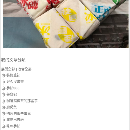
我的文章分類
展開全部
|
收合全部
裝修筆記
好久沒畫畫
手帖365
美食記
咖啡館與茶的那些事
廚房集
拍照的那些事兒
我要出去玩
味の手帖‬