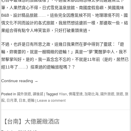
心目中最理想的旅館模樣了，不過後來卻因為想得太多而遲遲無法下
筆，人果然貪心不得，日式雪見溫泉旅館、南國度假島嶼、英國風味
B&B、設計精品旅館……，這些完全因應氣候不同、地理環境不同、國
情文化不同而設計的各式旅館，我居然想這邊抓一樣，那邊取一些，結
果組合得有點令人啼笑皆非，只好打破重頭來過。
不過，也許是日有所思之故，這幾日我果然在夢中得到了靈感：「遊
輪，妳需要的，就是一艘精緻的遊輪！」真是一”夢”驚醒夢中人，我不
禁擊掌叫好。是的，我一直念念不忘的，不就是11年前（是的，居然已
經11年了……）搭乘過的遊輪旅程嗎？？
Continue reading
→
Posted in
國外旅遊
,
讀後感
|
Tagged
Yilan
,
佛羅里達
,
加勒比海
,
國外旅遊
,
旅遊
,
旅
館
,
日月潭
,
日本
,
遊輪
|
Leave a comment
【台南】大億麗緻酒店