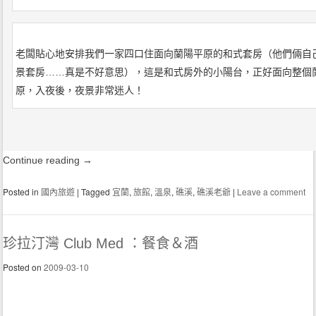
老闆貼心地安排我們一家四口住面向蘭陽平原的和式套房（他們倆自
景套房……真是不好意思），這是和式房外的小陽台，正好面向整個
原，入夜後，夜景非常迷人！
Continue reading
→
Posted in
國內旅遊
|
Tagged
宜蘭
,
旅館
,
溫泉
,
礁溪
,
礁溪老爺
|
Leave a comment
珍拉汀灣 Club Med ：餐食＆酒
Posted on
2009-03-10