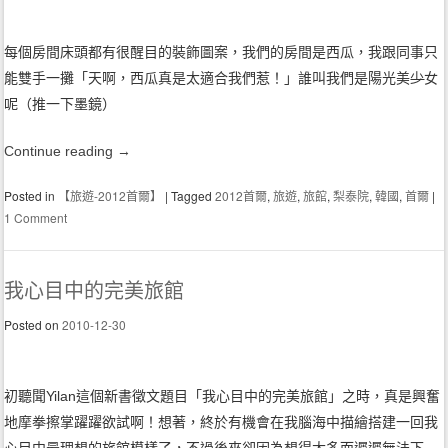
每個房間床頭都有很醒目的裝飾圖案，我們的房間是西瓜，我跟同事只
能雙手一攤「天啊，西瓜真是太適合我們惹！」誰叫我們是陽光美
少
女
呢（推一下墨鏡）
Continue reading
→
Posted in
【旅遊-2012首爾】
|
Tagged
2012首爾
,
旅遊
,
旅館
,
梨泰院
,
韓國
,
首爾
|
1 Comment
我心目中的完美旅館
Posted on
2010-12-30
初聽聞Yilan這個新書徵文題目「我心目中的完美旅館」之時，真是興奮
地摩拳擦掌躍躍欲試啊！想著，終於有機會在我腦海中描繪搭建一回我