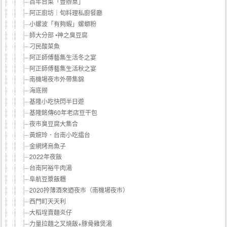
百年台菜「豐辦桌」
阿正廚坊｜旬料理私廚餐廳
小螺波「有夠蝦」螺螄粉
師大分部 •神之臭豆腐
刁民酸菜魚
阿正師傅藝集生活冬之宴
阿正師傅藝集生活秋之宴
南機場夜市外帶集錦
海底撈
基隆小吃快閃半日遊
基隆銘傳60年老店豆干包
夜市臭豆腐大集合
黃婉玲．台南小吃擂台
金網烤烏魚子
2022年夜飯
台南阿裕牛肉湯
阜航豆漿飯糰
2020拎薄酒來迺夜市（南機場夜市）
西門町天天利
大稻埕賣麵炎仔
力量拉麵之叉燒飯+豚骨雞煲湯