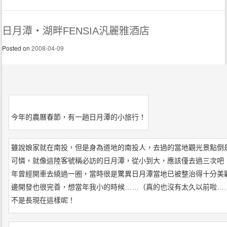
日月潭‧湖畔FENSIA汎麗雅酒店
Posted on
2008-04-09
今年的農曆春節，有一趟日月潭的小旅行！
雖說娘家就在南投，但是身為道地的南投人，去過的當地觀光景點倒
可憐，就像這陸客號稱必訪的日月潭，從小到大，應該僅去過三次吧
年曾經開車去繞過一圈，當時很是驚異日月潭當地已被整治得十分美
邊開發也很完善，想當年我小的時候……（真的也沒有太久以前啦…
不是長現在這樣呢！