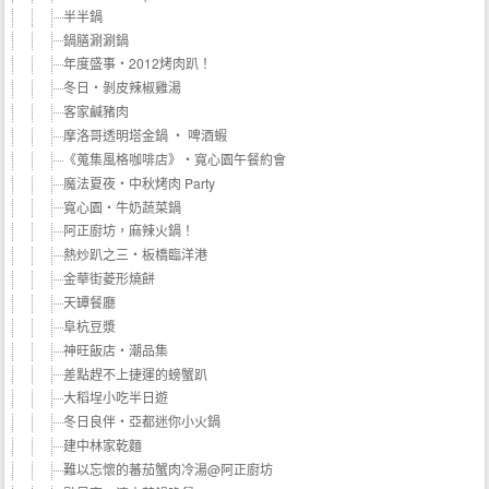
半半鍋
鍋膳涮涮鍋
年度盛事‧2012烤肉趴！
冬日‧剝皮辣椒雞湯
客家鹹豬肉
摩洛哥透明塔金鍋 ‧ 啤酒蝦
《蒐集風格咖啡店》‧寬心園午餐約會
魔法夏夜‧中秋烤肉 Party
寬心園‧牛奶蔬菜鍋
阿正廚坊，麻辣火鍋！
熱炒趴之三‧板橋臨洋港
金華街菱形燒餅
天罈餐廳
阜杭豆漿
神旺飯店‧潮品集
差點趕不上捷運的螃蟹趴
大稻埕小吃半日遊
冬日良伴‧亞都迷你小火鍋
建中林家乾麵
難以忘懷的蕃茄蟹肉冷湯@阿正廚坊