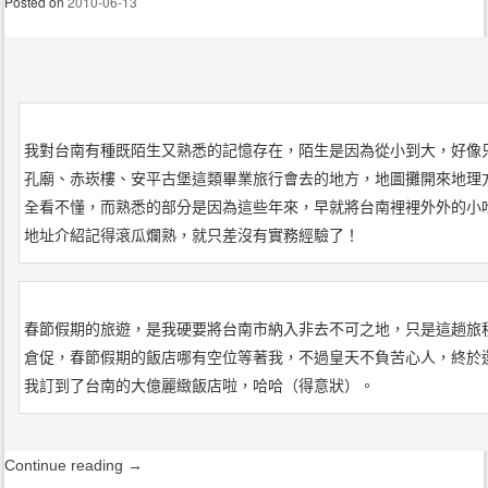
Posted on
2010-06-13
我對台南有種既陌生又熟悉的記憶存在，陌生是因為從小到大，好像
孔廟、赤崁樓、安平古堡這類畢業旅行會去的地方，地圖攤開來地理
全看不懂，而熟悉的部分是因為這些年來，早就將台南裡裡外外的小
地址介紹記得滾瓜爛熟，就只差沒有實務經驗了！
春節假期的旅遊，是我硬要將台南市納入非去不可之地，只是這趟旅
倉促，春節假期的飯店哪有空位等著我，不過皇天不負苦心人，終於
我訂到了台南的大億麗緻飯店啦，哈哈（得意狀）。
Continue reading
→