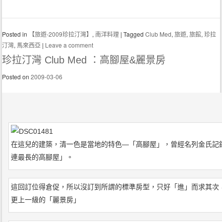
Posted in
【旅遊-2009珍拉汀灣】
,
南洋料理
|
Tagged
Club Med
,
旅遊
,
旅館
,
珍拉
汀灣
,
馬來西亞
|
Leave a comment
珍拉汀灣 Club Med ：高腳屋&麗景房
Posted on
2009-03-06
在這兒的建築，清一色是當地的特色—「高腳屋」，曾經名列金氏記
連最長的高腳屋」。
這回訂位得倉促，所以沒訂到所謂的標準房型，只好「進」而求其次
更上一級的「麗景房」