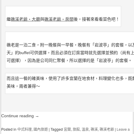
繼
礁溪老爺‧大廳
與
礁溪老爺‧房間
後，接著來看看菜色吧！
礁老是一泊二食，附一晚餐與一早餐，晚餐有「岩波亭」的套餐，以
天」的buffet可供選擇，而且必須在訂房當時就先選擇並預約（尚有
可選擇），因為是公司同仁聚餐，所以選擇的是「岩波亭」的套餐。
而且這一餐的確美味，使用了許多宜蘭在地食材，料理變化也多，既
美味，兩者兼得～
Continue reading
→
Posted in
中式料理
,
國內旅遊
|
Tagged
宜蘭
,
旅館
,
溫泉
,
礁溪
,
礁溪老爺
|
Leave a