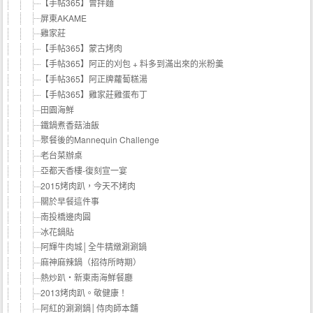
【手帖365】曾拌麵
屏東AKAME
雞家莊
【手帖365】蒙古烤肉
【手帖365】阿正的刈包 + 料多到滿出來的米粉羹
【手帖365】阿正牌蘿蔔糕湯
【手帖365】雞家莊雞蛋布丁
田園海鮮
鐵鍋煮香菇油飯
聚餐後的Mannequin Challenge
老台菜辦桌
亞都天香樓-復刻宣一宴
2015烤肉趴，今天不烤肉
關於早餐這件事
南投橋邊肉圓
冰花鍋貼
阿輝牛肉城│全牛精燉涮涮鍋
麻神麻辣鍋（招待所時期）
熱炒趴‧新東南海鮮餐廳
2013烤肉趴。敬健康！
阿紅的涮涮鍋│侍肉師本舖