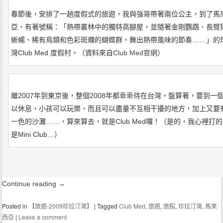
春節後，安排了一趟度假式的旅遊，我與強哥帶著兩位公主，到了馬
亞，有著號稱：「熱帶叢林中的獨特高腳屋，並隨著金剛鸚鵡、長臂
蜥蝪、稀有鳥類和色彩斑斕的蝴蝶群，舞出熱帶風味的節奏……」的
灣Club Med 度假村。（資料來自
Club Med官網
）
繼2007年到東京後，整個2008年都乖乖待在台灣，盤算著，要到一
以休息，小孩可以玩樂，而且可以盡量不互相干擾的地方，加上又要
一色的沙灘……，算來算去，就是Club Med囉！（是的，我心裡打
是Mini Club…）
Continue reading
→
Posted in
【旅遊-2009珍拉汀灣】
|
Tagged
Club Med
,
旅遊
,
旅館
,
珍拉汀灣
,
馬來
西亞
|
Leave a comment