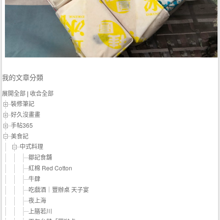
我的文章分類
展開全部
|
收合全部
裝修筆記
好久沒畫畫
手帖365
美食記
中式料理
鄒記食舖
紅棉 Red Cotton
牛肆
吃戲酒｜豐辦桌 天子宴
夜上海
上膳若川