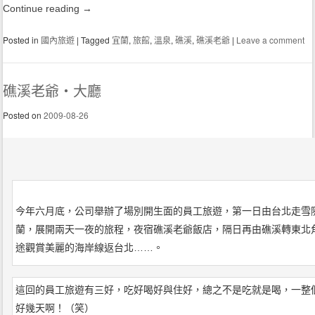
Continue reading
→
Posted in
國內旅遊
|
Tagged
宜蘭
,
旅館
,
溫泉
,
礁溪
,
礁溪老爺
|
Leave a comment
礁溪老爺‧大廳
Posted on
2009-08-26
今年六月底，公司舉辦了場別開生面的員工旅遊，第一日由台北走雪
蘭，展開兩天一夜的旅程，夜宿礁溪老爺飯店，隔日再由礁溪轉東北
途觀賞美麗的海岸線返台北……。
這回的員工旅遊有三好，吃好喝好與住好，總之不是吃就是喝，一整
好幾天啊！（笑）