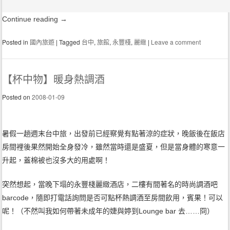
Continue reading
→
Posted in
國內旅遊
|
Tagged
台中
,
旅館
,
永豐棧
,
麗緻
|
Leave a comment
【杯中物】暖身熱調酒
Posted on
2008-01-09
暑假一趟週末台中旅，出發前已經察覺有點著涼的症狀，晚飯後在飯店
房間裡後果然開始全身發冷，雖然當時還是盛夏，但是當身體的寒意一
升起，蓋棉被也沒多大的用處啊！
突然想起，當晚下塌的永豐棧麗緻酒店，二樓有間著名的時尚調酒吧
barcode，隨即打電話詢問是否可點杯熱調酒至房間飲用，賓果！可以
呢！（不然叫我如何帶著未成年的婕與婷到Lounge bar 去……冏）