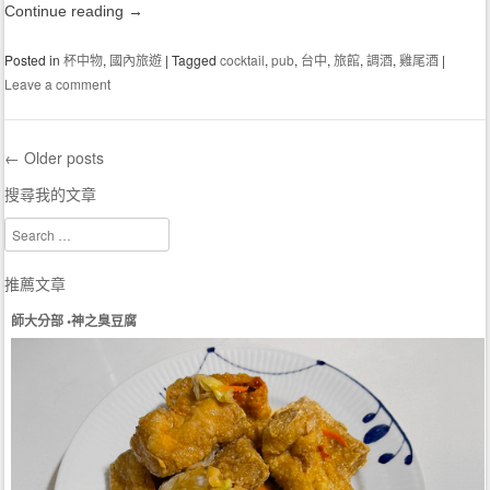
Continue reading
→
Posted in
杯中物
,
國內旅遊
|
Tagged
cocktail
,
pub
,
台中
,
旅館
,
調酒
,
雞尾酒
|
Leave a comment
←
Older posts
Post navigation
搜尋我的文章
Search
推薦文章
師大分部 •神之臭豆腐