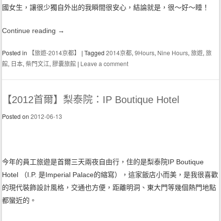
國女生，讓很少獨自外出的我瞬間很安心，結論就是，很～好～睡！
Continue reading
→
Posted in
【旅遊-2014京都】
|
Tagged
2014京都
,
9Hours
,
Nine Hours
,
旅遊
,
旅
館
,
日本
,
柴門文江
,
膠囊旅館
|
Leave a comment
【2012首爾】梨泰院：IP Boutique Hotel
Posted on
2012-06-13
今年的員工旅遊是首爾三天兩夜自由行，住的是梨泰院IP Boutique
Hotel （I.P. 是Imperial Palace的縮寫），這家飯店小而美，是我很喜歡
的現代裝飾設計風格，交通也方便，距離明洞、東大門等幾個熱門地點
都蠻近的。