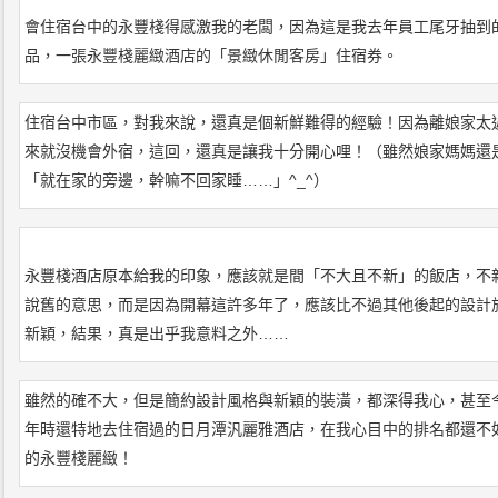
會住宿台中的永豐棧得感激我的老闆，因為這是我去年員工尾牙抽到
品，一張永豐棧麗緻酒店的「景緻休閒客房」住宿券。
住宿台中市區，對我來說，還真是個新鮮難得的經驗！因為離娘家太
來就沒機會外宿，這回，還真是讓我十分開心哩！（雖然娘家媽媽還
「就在家的旁邊，幹嘛不回家睡……」^_^）
永豐棧酒店原本給我的印象，應該就是間「不大且不新」的飯店，不
說舊的意思，而是因為開幕這許多年了，應該比不過其他後起的設計
新穎，結果，真是出乎我意料之外……
雖然的確不大，但是簡約設計風格與新穎的裝潢，都深得我心，甚至
年時還特地去住宿過的日月潭汎麗雅酒店，在我心目中的排名都還不
的永豐棧麗緻！