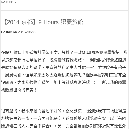
comment
【2014 京都】9 Hours 膠囊旅館
Posted on
2015-10-25
在設計雜誌上知道設計師柴田文江設計了一款MUJI風極簡膠囊旅館，所
以這趟京都行硬是插進了一晚膠囊旅館探險旅。一開始對於膠囊旅館還
是處於有點忐忑的疑慮，畢竟等於和陌生人共處一室，雖然說是有格子
一層層切割，但是如果太吵太沒隱私怎麼辦呢？但是事實證明其實完全
沒問題，大家都很恪守禮節，加上設計感與潔淨感十足，所以我的膠囊
初體驗出奇的完美！
很有趣的，我本來擔心會睡不好的，沒想到這一晚卻是我在當地睡得最
舒適好眠的一夜，一方面可能是空間的關係讓人感覺很有安全感（有幽
閉恐懼症的人則完全不適合），另一方面卻反而是知道鄰近就有幾個外