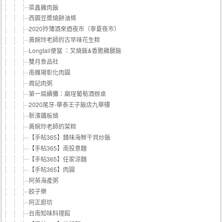
梁鑫雞肉飯
西園豆漿燒餅油條
2020拎薄酒來迺夜市（寧夏夜市）
黃婉玲老師的古早味花生粽
Longtail便當 ：叉燒飯&香脆雞腿飯
雙月食品社
南機場彰化肉圓
周記肉粥
第一屆續攤：廟埕葡萄酒辦桌
2020尾牙-華泰王子飯店九華樓
新濱鐵板燒
黃婉玲老師的菜粽
【手帖365】鋒味海鮮干貝炒飯
【手帖365】南投意麵
【手帖365】任家涼麵
【手帖365】肉圓
阿英海產粥
餃子樂
阿正廚坊
台南知味料理館