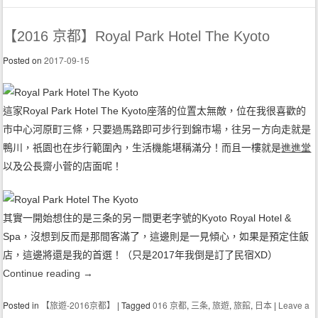
【2016 京都】Royal Park Hotel The Kyoto
Posted on
2017-09-15
這家Royal Park Hotel The Kyoto座落的位置太無敵，位在我很喜歡的
市中心河原町三條，只要過馬路即可步行到錦市場，往另ㄧ方向走就是
鴨川，祇園也在步行範圍內，生活機能堪稱滿分！而且一樓就是
進進堂
以及公長齋小菅的店面呢！
其實一開始想住的是三条的另ㄧ間更老字號的Kyoto Royal Hotel &
Spa，沒想到反而是那間客滿了，這邊則是一見傾心，如果是預定住飯
店，這邊將還是我的首選！（只是2017年我倒是訂了民宿XD）
Continue reading
→
Posted in
【旅遊-2016京都】
|
Tagged
016 京都
,
三条
,
旅遊
,
旅館
,
日本
|
Leave a