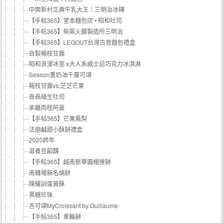
中興新村正典牛乳大王：三明治冰磚
【手帖365】堂本麵包店 • 昭和吐司
【手帖365】柴窯火腿製造所三明治
【手帖365】LEGOUT台灣古昔麵包禮盒
自製楊枝甘露
昭和浪漫冰室 x大人系威士忌巧克力冰淇淋
Season重奶油千層可頌
楊枝甘露vs.芝芝芒果
嵜高級生吐司
承繼肉桂阿曼
【手帖365】芒果鳳梨
法朋鹹甜小酥餅禮盒
2020跨年
滋養豆餡舖
【手帖365】越南新華園榴連餅
南機場無名燒餅
陳耀訓蛋黃酥
黑糖珍珠
吉可頌MyCroissant by Guillaume
【手帖365】車輪餅