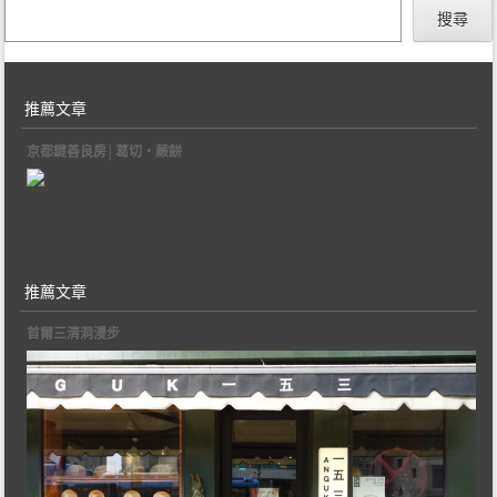
搜尋
推薦文章
京都鍵善良房│葛切‧蕨餅
推薦文章
首爾三清洞漫步