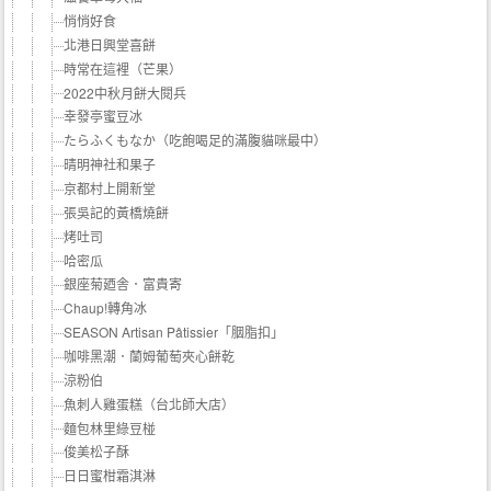
悄悄好食
北港日興堂喜餅
時常在這裡（芒果）
2022中秋月餅大閱兵
幸發亭蜜豆冰
たらふくもなか（吃飽喝足的滿腹貓咪最中）
晴明神社和果子
京都村上開新堂
張吳記的黃橋燒餅
烤吐司
哈密瓜
銀座菊廼舎．富貴寄
Chaup!轉角冰
SEASON Artisan Pâtissier「胭脂扣」
咖啡黑潮．蘭姆葡萄夾心餅乾
涼粉伯
魚刺人雞蛋糕（台北師大店）
麵包林里綠豆椪
俊美松子酥
日日蜜柑霜淇淋