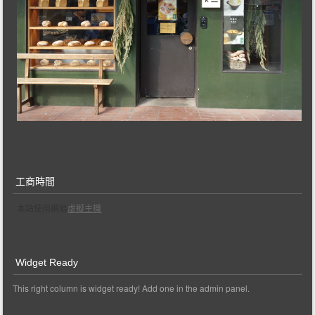
工商時間
本站使用網易
虛擬主機
Widget Ready
This right column is widget ready! Add one in the admin panel.