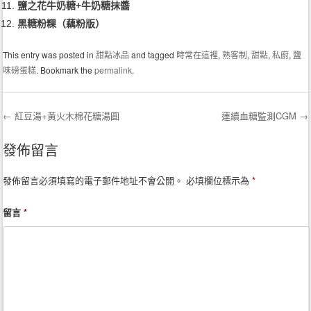
鹽之花牛奶糖+牛奶糖抹醬
黑糖粉粿（藕粉版）
This entry was posted in
甜點冰品
and tagged
時常在這裡
,
熟客制
,
甜點
,
私廚
,
鹽
味磅蛋糕
. Bookmark the
permalink
.
←
紅豆湯+黃火木棉花糖湯圓
連續血糖監測CGM
→
Post navigation
發佈留言
發佈留言必須填寫的電子郵件地址不會公開。
必填欄位標示為
*
留言
*