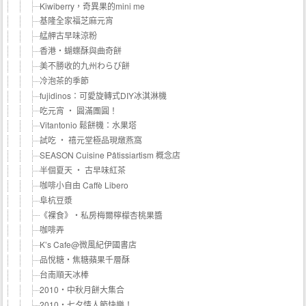
Kiwiberry，奇異果的mini me
基隆全家福芝麻元宵
艋舺古早味涼粉
香港‧蝴蝶酥與曲奇餅
美不勝收的九州わらび餅
冷泡茶的季節
fujidinos：可愛旋轉式DIY冰淇淋機
吃元宵 ‧ 圓滿團圓！
Vitantonio 鬆餅機：水果塔
試吃 ‧ 禧元堂極品現燉燕窩
SEASON Cuisine Pâtissiartism 概念店
半個夏天 ‧ 古早味紅茶
咖啡小自由 Caffè Libero
阜杭豆漿
《裸食》‧私房梅爾檸檬杏桃果醬
咖啡弄
K’s Cafe@微風紀伊國書店
品悅糖‧焦糖蘋果千層酥
台南順天冰棒
2010‧中秋月餅大集合
2010‧七夕情人節快樂！