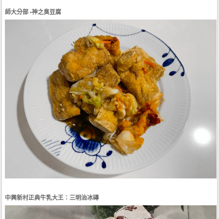
師大分部 •神之臭豆腐
中興新村正典牛乳大王：三明治冰磚