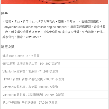
廣告
‧
彈簧
‧
多益
‧
月子中心
‧
巧克力專賣店
‧
南紀
‧
黑部立山
‧
雷射切割價格
‧
Ponyair industrial air compressor engine supplier
‧
無塵室設備規劃
‧
婚紗禮服
出租
‧
新安琪兒成長系列產品
‧
神像佛像推薦-唐山居家佛俱
‧
仙台旅遊
‧
台北市
搬家公司
‧
徽章
‧2026.05.27
瀏覽次數
紅棉 Red Cotton
- 57 次瀏覽
65℃湯種+北海道鮮奶土司
- 104,407 次瀏覽
Vitantonio 鬆餅機：地瓜球
- 71,268 次瀏覽
【2017 首爾】新村-站著吃烤肉
- 38,331 次瀏覽
Vitantonio 鬆餅機：水果塔
- 30,335 次瀏覽
Vitantonio 鬆餅機：甜甜圈出場
- 29,795 次瀏覽
鹽之花牛奶糖+牛奶糖抹醬
- 27,066 次瀏覽