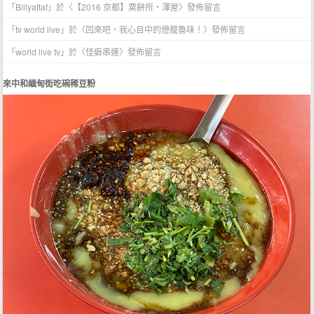
「
Billyattaf
」於〈
【2016 京都】粟餅所・澤屋
〉發佈留言
「
tv world live
」於〈
回來吧，我心目中的燈籠魯味！
〉發佈留言
「
world live tv
」於〈
怪癖串連
〉發佈留言
來中和緬甸街吃碗稀豆粉