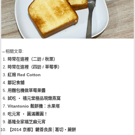
→相關文章:
時常在這裡（二訪 / 秋栗）
時常在這裡（四訪 / 草莓季）
紅棉 Red Cotton
鄒記食舖
用麵包機做草莓果醬
試吃 ‧ 禧元堂極品現燉燕窩
Vitantonio 鬆餅機：水果塔
吃元宵 ‧ 圓滿團圓！
基隆全家福芝麻元宵
【2014 京都】鍵善良房│葛切‧蕨餅