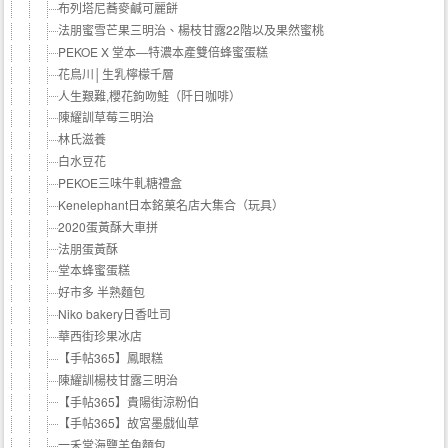
布列塔尼蕎麥鹹可麗餅
法朋蜜雪芒果三明治、楊枝甘露22階以及果然蜜桃
PEKOE X 堂本—特濃本產雙倍蜂蜜蛋糕
花鳥川│生乳檸檬千層
人生艱難,櫻花鉤吻鮭（阡日咖啡）
陳耀訓草莓三明治
林氏滋養
白水豆花
PEKOE三味牛軋糖禮盒
Kenelephant日本銘菓名店大集合（玩具）
2020蛋黃酥大車拼
法朋蛋黃酥
堂本蜂蜜蛋糕
好市多 半熟麵包
Niko bakery日香吐司
華西街珍果冰店
【手帖365】鳳眼糕
陳耀訓楊枝甘露三明治
【手帖365】貴陽街涼粉伯
【手帖365】故宮墨戲仙草
一禾堂海鹽羊角麵包