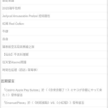
鄒記食舖
2025端午包粽
Jellycat Amuseable Pretzel 扭結麵包
紅棉 Red Cotton
牛肆
自自
國泰航空五段商務艙之旅
【仙台】牛舌料理閣
任天堂Alarmo鬧鐘
時常在這裡（四訪 / 草莓季）
近期留言
「
Casino Apple Pay Suisse
」於〈
《京來京都了！》ミヤコが京都にやって来
た！
〉發佈留言
「
EmanuelPlece
」於〈
《刺殺據點》VS.《小紅帽》
〉發佈留言