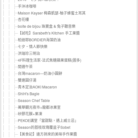
手沖冰咖啡
Maison Kayser 梅森凱瑟-柚子蜂蜜土耳其
杏花樓
boite de bijou 珠寶盒 & 兔子聽音樂
【試吃】Sarabeth's Kitchen 手工果醬
柏迪耶BORDIER海藻奶油
七夕‧情人節快樂
洪瑞珍三明治
4F料理生活家-法式焦糖蘋果蛋糕(圖多)
閒適午茶
台灣macaron—奶油小圓餅
雙連圓仔湯
青木定治AOKI Macaron
ShiH's Bagle
Season Chef Table
萬華觀光夜市+龍都冰果室
矽膠花膜+果凍
PEKOE講堂「當甜點，遇上威士忌」
Season的荔枝玫瑰覆盆子Sobet
【美食記】遠方捎來的美味手作果醬