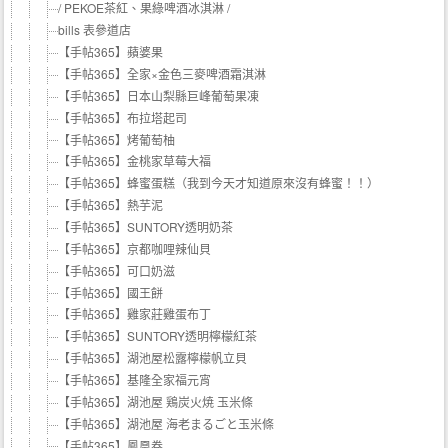
/ PEKOE茶紅、果綠啤酒冰淇淋 /
bills 表參道店
【手帖365】蘋婆果
【手帖365】全家×金色三麥啤酒霜淇淋
【手帖365】日本山梨縣巨峰葡萄果凍
【手帖365】布拉塔起司
【手帖365】烤葡萄柚
【手帖365】金桃家草莓大福
【手帖365】蜂蜜蛋糕（我到今天才知道原來沒有蜂蜜！！）
【手帖365】熱芋泥
【手帖365】SUNTORY透明奶茶
【手帖365】京都咖哩辣仙貝
【手帖365】可口奶滋
【手帖365】國王餅
【手帖365】雞家莊雞蛋布丁
【手帖365】SUNTORY透明檸檬紅茶
【手帖365】湖池屋松露檸檬帆立貝
【手帖365】基隆全家福元宵
【手帖365】湖池屋 鶏炭火焼 玉米條
【手帖365】湖池屋 海老まるごと玉米條
【手帖365】鳳凰卷