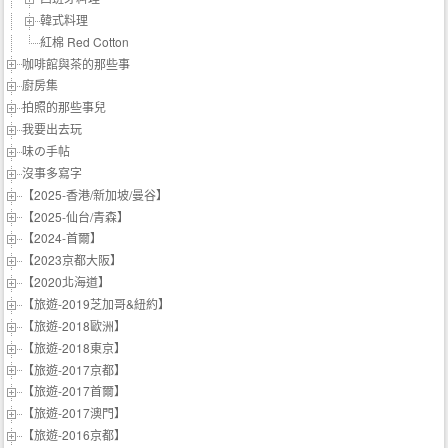
韓式料理
紅棉 Red Cotton
咖啡館與茶的那些事
廚房集
拍照的那些事兒
我要出去玩
味の手帖‬
沒事多寫字
【2025-香港/新加坡/曼谷】
【2025-仙台/青森】
【2024-首爾】
【2023京都大阪】
【2020北海道】
【旅遊-2019芝加哥&紐約】
【旅遊-2018歐洲】
【旅遊-2018東京】
【旅遊-2017京都】
【旅遊-2017首爾】
【旅遊-2017澳門】
【旅遊-2016京都】