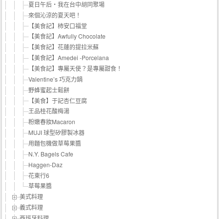
夏日午后‧我在台中胡同聚場
來個沁涼的夏天吧！
【美食記】柿安口福堂
【美食記】Awfully Chocolate
【美食記】花蓮的提拉米蘇
【美食記】Amedei -Porcelana
【美食記】專屬天使？是專屬甜食！
Valentine’s 巧克力鍋
野蜂蜜起士鬆餅
【美食】于記杏仁豆腐
王品桂花酸梅湯
粉嫩春妝Macaron
MUJI 球型矽膠製冰器
用麵包機做草莓果醬
N.Y. Bagels Cafe
Haggen-Daz
花東行6
草莓果醬
美式料理
義式料理
西班牙料理