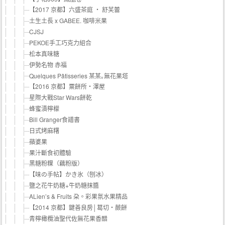
【2017 京都】六盛茶庭 ‧ 舒芙蕾
土生土長 x GABEE. 咖啡米果
CJSJ
PEKOE手工巧克力組合
松本真味糖
伊勢名物 赤福
Quelques Pâtisseries 某某｡無花果塔
【2016 京都】粟餅所・澤屋
星際大戰Star Wars餅乾
蜂蜜漬檸檬
Bill Granger食譜書
日式烤麻糬
蘋婆果
果汁斷食初體驗
黑糖粉粿（藕粉版）
【味の手帖】かき氷（刨冰）
鹽之花牛奶糖+牛奶糖抹醬
ALien’s & Fruits 朶。彩果氛水果精品
【2014 京都】鍵善良房│葛切‧蕨餅
青檸橄欖油聖代佐無花果香醋