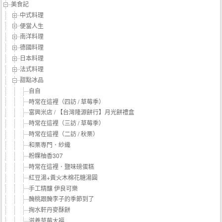
美食記
中式料理
便當人生
南洋料理
德國料理
日本料理
法式料理
甜點冰品
自自
時常在這裡（四訪 / 草莓季）
富興米店 / 【台灣隆源餅行】月光餅禮盒
時常在這裡（三訪 / 草莓季）
時常在這裡（二訪 / 秋栗）
和栗専門．紗織
粉粿柚香307
時常在這裡．鹽味磅蛋糕
紅豆湯+黃火木棉花糖湯圓
手工精釀 伊良可樂
醃桃跟醃李子的季節到了
掬水軒丹麥酥餅
滋養草莓大福