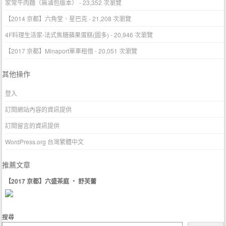
家常牛肉麵（無滷包版本）
- 23,352 次瀏覽
【2014 京都】六角堂．星巴克
- 21,208 次瀏覽
4F料理生活家-法式焦糖蘋果蛋糕(圖多)
- 20,946 次瀏覽
【2017 京都】Minaport單車租借
- 20,051 次瀏覽
其他操作
登入
訂閱網站內容的資訊提供
訂閱留言的資訊提供
WordPress.org 台灣繁體中文
推薦文章
【2017 京都】六盛茶庭 ‧ 舒芙蕾
搜尋