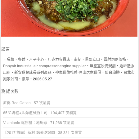
廣告
‧
彈簧
‧
多益
‧
月子中心
‧
巧克力專賣店
‧
南紀
‧
黑部立山
‧
雷射切割價格
‧
Ponyair industrial air compressor engine supplier
‧
無塵室設備規劃
‧
婚紗禮服
出租
‧
新安琪兒成長系列產品
‧
神像佛像推薦-唐山居家佛俱
‧
仙台旅遊
‧
台北市
搬家公司
‧
徽章
‧2026.05.27
瀏覽次數
紅棉 Red Cotton
- 57 次瀏覽
65℃湯種+北海道鮮奶土司
- 104,407 次瀏覽
Vitantonio 鬆餅機：地瓜球
- 71,268 次瀏覽
【2017 首爾】新村-站著吃烤肉
- 38,331 次瀏覽