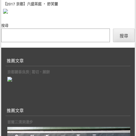
【2017 京都】六盛茶庭 ‧ 舒芙蕾
搜尋
搜尋
推薦文章
京都鍵善良房│葛切‧蕨餅
推薦文章
首爾三清洞漫步