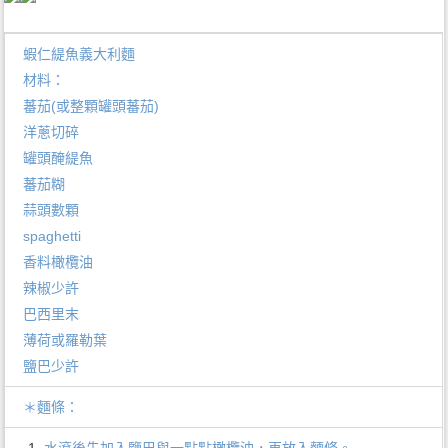
蝦仁緹魚義大利麵
材料：
蕃茄(或整顆罐頭蕃茄)
洋蔥切碎
罐頭醃緹魚
蕃茄糊
蒜頭數顆
spaghetti
香料橄欖油
辣椒少許
巴西里末
薄荷或羅勒葉
鹽巴少許
＊麵條：
水滾後先加入鹽巴與一點點橄欖油，再放入麵條。