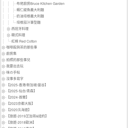
布佬廚房Bruce Kitchen Garden
蝦仁緹魚義大利麵
奶油培根義大利麵
培根茄汁筆型麵
西班牙料理
韓式料理
紅棉 Red Cotton
咖啡館與茶的那些事
廚房集
拍照的那些事兒
我要出去玩
味の手帖‬
沒事多寫字
【2025-香港/新加坡/曼谷】
【2025-仙台/青森】
【2024-首爾】
【2023京都大阪】
【2020北海道】
【旅遊-2019芝加哥&紐約】
【旅遊-2018歐洲】