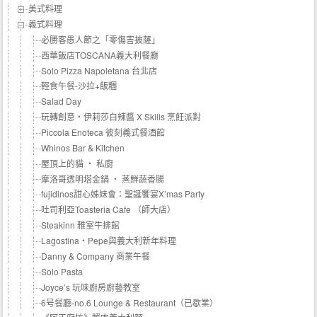
美式料理
義式料理
必勝客愚人節之「零傷害披薩」
西華飯店TOSCANA義大利餐廳
Solo Pizza Napoletana 台北店
輕食午餐-沙拉+飯糰
Salad Day
玩轉創意‧伊莉莎白辣醬 X Skills 烹飪派對
Piccola Enoteca 彼刻義式餐酒館
Whinos Bar & Kitchen
屋頂上的貓 ‧ 私廚
摩洛哥透明塔金鍋 ‧ 蒸鮮蔬香腸
fujidinos甜心姊妹會：聖誕饗宴X’mas Party
吐司利亞Toasteria Cafe （師大店）
Steakinn 雅室牛排館
Lagostina‧Pepe與義大利新年料理
Danny & Company 商業午餐
Solo Pasta
Joyce’s 玩味廚房廚藝教室
6号餐廳-no.6 Lounge & Restaurant（已歇業）