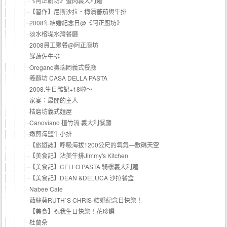
《阿正廚坊》蟹肉義大利麵
【習作】尼斯沙拉‧梅漬蕃茄與牛排
2008年結婚紀念日@《阿正廚坊》
淡水榕堤水灣餐廳
2008員工聚餐@阿正廚坊
鮮蔬佐牛排
Oregano奧瑞岡義式餐廳
義麵坊 CASA DELLA PASTA
2008.生日雜記+18啦～
家宴：最閒的主人
桔磨坊義式麵屋
Canoviano 植竹流 義大利餐廳
嫩煎海鹽牛小排
【旅遊誌】呼吸海拔1200公尺的氧氣—數碼天空
【美食記】沾美牛排Jimmy's Kitchen
【美食記】CELLO PASTA 騎樓義大利麵
【美食記】DEAN &DELUCA 沙拉餐盒
Nabee Cafe
茹絲葵RUTH`S CHRIS-結婚紀念日快樂！
【美食】祝我生日快樂！花珍饌
杜蘭朵