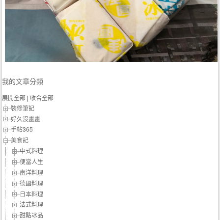
我的文章分類
展開全部
|
收合全部
裝修筆記
好久沒畫畫
手帖365
美食記
中式料理
便當人生
南洋料理
德國料理
日本料理
法式料理
甜點冰品