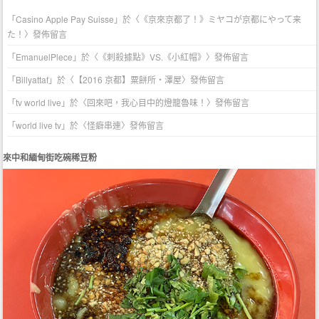
「
Casino Apple Pay Suisse
」於〈
《京來京都了！》ミヤコが京都にやって来
た！
〉發佈留言
「
EmanuelPlece
」於〈
《刺殺據點》VS.《小紅帽》
〉發佈留言
「
Billyattaf
」於〈
【2016 京都】粟餅所・澤屋
〉發佈留言
「
tv world live
」於〈
回來吧，我心目中的燈籠魯味！
〉發佈留言
「
world live tv
」於〈
怪癖串連
〉發佈留言
來中和緬甸街吃碗稀豆粉