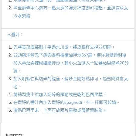
煮至麵條中心還有一點未透的彈牙程度即可撈起，並迅速放入
冷水緊縮
＊醬汁：
先將蕃茄底部劃十字過水川燙，將皮跟籽去掉並切碎。
蒜頭與洋蔥先下鍋與香料橄欖油拌炒5分鐘，待洋蔥變透明後
加入蕃茄與辣椒繼續拌炒，轉小火並倒入一點蕃茄糊熬煮20分
鐘。
加入明蝦仁與切碎的緹魚，翻炒至剛好熟即可，過熟肉質會太
老。
將蒜頭挑出並加入切碎的羅勒或是乾的巴西里葉。
在煮好的醬汁內加入煮好的spaghetti，拌一拌即可起鍋。
灑點巴西里末，上面可放兩片羅勒或薄荷葉裝飾。
→相關文章: