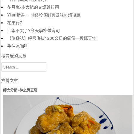
花月嵐-本大爺的叉燒雞拉麵
Yilan新書 ‧《終於嚐到真滋味》讀後感
花東行7
上學不哭了?今天學校做壽司
【旅遊誌】呼吸海拔1200公尺的氧氣—數碼天空
手沖冰咖啡
搜尋我的文章
Search
推薦文章
師大分部 •神之臭豆腐