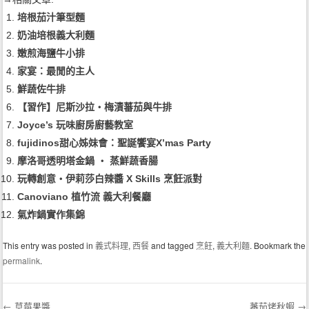
培根茄汁筆型麵
奶油培根義大利麵
嫩煎海鹽牛小排
家宴：最閒的主人
鮮蔬佐牛排
【習作】尼斯沙拉‧梅漬蕃茄與牛排
Joyce’s 玩味廚房廚藝教室
fujidinos甜心姊妹會：聖誕饗宴X’mas Party
摩洛哥透明塔金鍋 ‧ 蒸鮮蔬香腸
玩轉創意‧伊莉莎白辣醬 X Skills 烹飪派對
Canoviano 植竹流 義大利餐廳
氣炸鍋實作集錦
This entry was posted in
義式料理
,
西餐
and tagged
烹飪
,
義大利麵
. Bookmark the
permalink
.
←
草莓果醬
蕃茄烤秋蝦
→