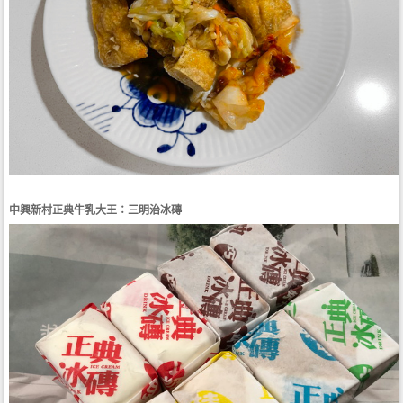
中興新村正典牛乳大王：三明治冰磚