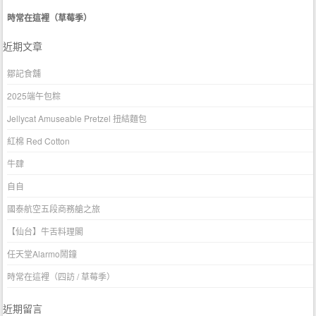
時常在這裡（草莓季）
近期文章
鄒記食舖
2025端午包粽
Jellycat Amuseable Pretzel 扭結麵包
紅棉 Red Cotton
牛肆
自自
國泰航空五段商務艙之旅
【仙台】牛舌料理閣
任天堂Alarmo鬧鐘
時常在這裡（四訪 / 草莓季）
近期留言