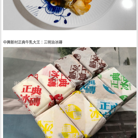
中興新村正典牛乳大王：三明治冰磚