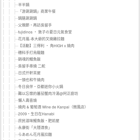
半半鍋
「游涮涮鍋」商業午餐
鍋膳涮涮鍋
父親節‧再訪吳留手
fujidinos ‧ 敦子の夏日元氣食堂
花月嵐-本大爺的叉燒雞拉麵
【活動】三得利 ‧ 角HIGH x 燒肉
穗科手打烏龍麵
銷魂的鰻魚飯
吳留手串燒 二舵
日式仟軒茶屋
一頭也和牛燒肉
冬日良伴‧亞都迷你小火鍋
難以忘懷的蕃茄蟹肉冷湯@阿正廚坊
懶人壽喜燒
燒肉 & 葡萄酒 Wine de Kanpai（微風店）
2009‧生日在Hanabi
庶民滋味鰻魚飯‧肥前屋
永康街「大隱酒食」
らあめん花月嵐拉麵