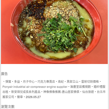
廣告
‧
彈簧
‧
多益
‧
月子中心
‧
巧克力專賣店
‧
南紀
‧
黑部立山
‧
雷射切割價格
‧
Ponyair industrial air compressor engine supplier
‧
無塵室設備規劃
‧
婚紗禮服
出租
‧
新安琪兒成長系列產品
‧
神像佛像推薦-唐山居家佛俱
‧
仙台旅遊
‧
台北市
搬家公司
‧
徽章
‧2026.05.27
瀏覽次數