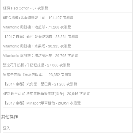
紅棉 Red Cotton
- 57 次瀏覽
65℃湯種+北海道鮮奶土司
- 104,407 次瀏覽
Vitantonio 鬆餅機：地瓜球
- 71,268 次瀏覽
【2017 首爾】新村-站著吃烤肉
- 38,331 次瀏覽
Vitantonio 鬆餅機：水果塔
- 30,335 次瀏覽
Vitantonio 鬆餅機：甜甜圈出場
- 29,795 次瀏覽
鹽之花牛奶糖+牛奶糖抹醬
- 27,066 次瀏覽
家常牛肉麵（無滷包版本）
- 23,352 次瀏覽
【2014 京都】六角堂．星巴克
- 21,208 次瀏覽
4F料理生活家-法式焦糖蘋果蛋糕(圖多)
- 20,946 次瀏覽
【2017 京都】Minaport單車租借
- 20,051 次瀏覽
其他操作
登入