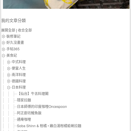
我的文章分類
展開全部
|
收合全部
裝修筆記
好久沒畫畫
手帖365
美食記
中式料理
便當人生
南洋料理
德國料理
日本料理
【仙台】牛舌料理閣
隱家拉麵
日本師傅的印度咖哩Oncespoon
阿正廚坊鰻魚飯
通庵咖哩
Soba Shinn & 柑橘 • 雞白湯柑橘蛤蜊拉麵