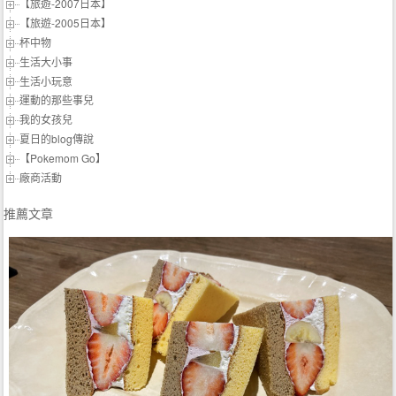
【旅遊-2007日本】
【旅遊-2005日本】
杯中物
生活大小事
生活小玩意
運動的那些事兒
我的女孩兒
夏日的blog傳說
【Pokemom Go】
廠商活動
推薦文章