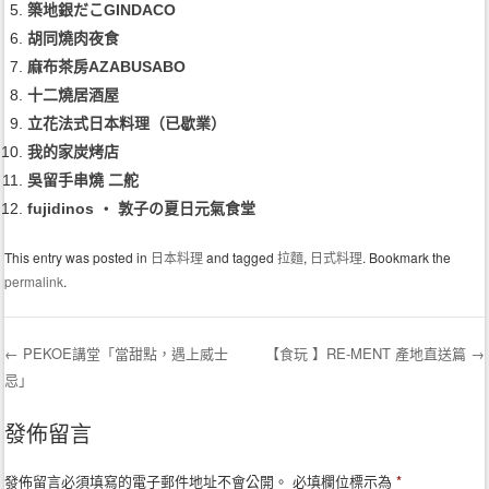
築地銀だこGINDACO
胡同燒肉夜食
麻布茶房AZABUSABO
十二燒居酒屋
立花法式日本料理（已歇業）
我的家炭烤店
吳留手串燒 二舵
fujidinos ‧ 敦子の夏日元氣食堂
This entry was posted in
日本料理
and tagged
拉麵
,
日式料理
. Bookmark the
permalink
.
←
PEKOE講堂「當甜點，遇上威士
【食玩 】RE-MENT 產地直送篇
→
忌」
Post navigation
發佈留言
發佈留言必須填寫的電子郵件地址不會公開。
必填欄位標示為
*