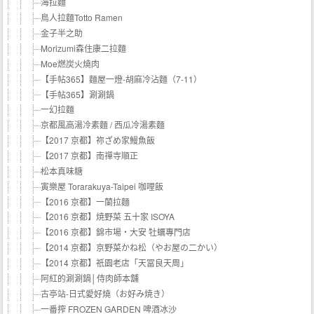
海拉麵
鳥人拉麵Totto Ramen
金子半之助
Morizumi森住康二拉麵
Moe燃炭火燒肉
【手帖365】麵屋一燈-胡麻冷沾麵（7-11）
【手帖365】涮涮鍋
一幻拉麵
京都風高湯冷素麵 / 西瓜冷湯素麵
【2017 京都】祢ざめ家鰻魚飯
【2017 京都】南禪寺順正
松本真味糖
寅樂屋 Torarakuya-Taipei 咖哩飯
【2016 京都】一蘭拉麵
【2016 京都】焼野菜 五十家 ISOYA
【2016 京都】錦市場‧大安 牡蠣專門店
【2014 京都】京野菜かね松（やお屋の二かい）
【2014 京都】祇園老店「天冨良天周」
阿紅的涮涮鍋│侍肉師本舖
古亭站-日式愛好燒（お好み焼き）
一番搾 FROZEN GARDEN 啤酒冰沙