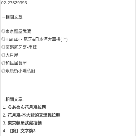
02-27529393
→相關文章
◎
東京麵屋武藏
◎
HanaBi‧尾牙&日本酒大車拼(上)
◎
豪邁尾牙宴-串藏
◎
大戶屋
◎
和民居食屋
◎
永康街小隱私廚
→相關文章:
らあめん花月嵐拉麵
花月嵐-本大爺的叉燒雞拉麵
東京麵屋武藏拉麵
【錦】文字燒3