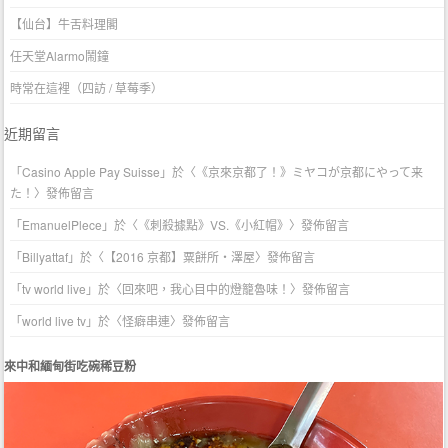
【仙台】牛舌料理閣
任天堂Alarmo鬧鐘
時常在這裡（四訪 / 草莓季）
近期留言
「
Casino Apple Pay Suisse
」於〈
《京來京都了！》ミヤコが京都にやって来
た！
〉發佈留言
「
EmanuelPlece
」於〈
《刺殺據點》VS.《小紅帽》
〉發佈留言
「
Billyattaf
」於〈
【2016 京都】粟餅所・澤屋
〉發佈留言
「
tv world live
」於〈
回來吧，我心目中的燈籠魯味！
〉發佈留言
「
world live tv
」於〈
怪癖串連
〉發佈留言
來中和緬甸街吃碗稀豆粉