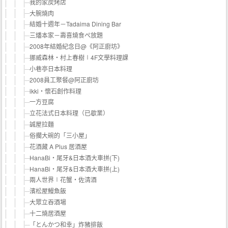
我的家炭烤店
大腕燒肉
結婚十週年－Tadaima Dining Bar
三燔本家－壽喜燒食ぺ放題
2008年結婚紀念日@《阿正廚坊》
挪威森林‧村上春樹∣4F文學料理課
小巷亭日本料理
2008員工聚餐@阿正廚坊
ikki‧懷石創作料理
一方豆腐
立花法式日本料理（已歇業）
誠屋拉麵
俗擱大碗的「三小屋」
花酒藏 A Plus 居酒屋
HanaBi‧尾牙&日本酒大車拼(下)
HanaBi‧尾牙&日本酒大車拼(上)
兩人世界∣花蟹‧佐清酒
濱松屋鰻魚飯
大眾立吞酒場
十二燒居酒屋
「とんかつ和幸」炸豬排飯