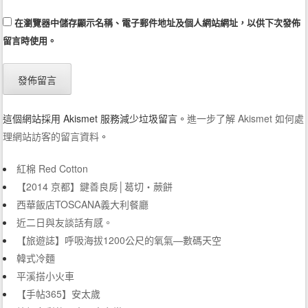
在
瀏覽器
中儲存顯示名稱、電子郵件地址及個人網站網址，以供下次發佈
留言時使用。
這個網站採用 Akismet 服務減少垃圾留言。
進一步了解 Akismet 如何處
理網站訪客的留言資料
。
紅棉 Red Cotton
【2014 京都】鍵善良房│葛切‧蕨餅
西華飯店TOSCANA義大利餐廳
近二日與友談話有感。
【旅遊誌】呼吸海拔1200公尺的氧氣—數碼天空
韓式冷麵
平溪搭小火車
【手帖365】安太歲