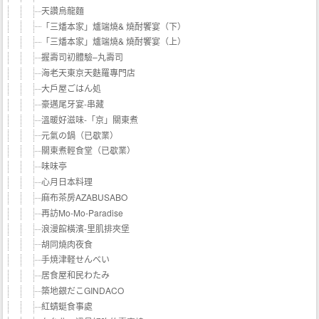
天讚烏龍麵
「三燔本家」爐端燒& 燒酎饗宴（下）
「三燔本家」爐端燒& 燒酎饗宴（上）
握壽司初體驗–丸壽司
海老天東京天麩羅專門店
大戶屋ごはん処
豪邁尾牙宴-串藏
溫暖好滋味-「京」關東煮
元氣の鍋（已歇業）
關東煮輕食堂（已歇業）
味味亭
心月日本料理
麻布茶房AZABUSABO
再訪Mo-Mo-Paradise
浪漫館橫濱-里肌排夾堡
胡同燒肉夜食
手焼津軽せんべい
居食屋和民わたみ
築地銀だこGINDACO
紅蜻蜓食事處