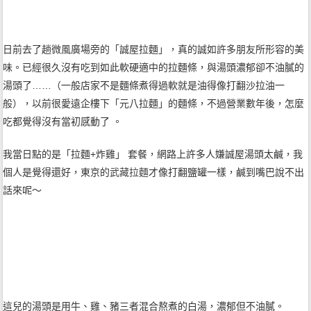
日前去了趟微風廣場旁的「誠屋拉麵」，真的誠如許多朋友所形容的美
味。已經很久沒有吃到如此軟硬適中的拉麵條，與湯頭濃郁卻不油膩的
湯頭了……（一般店家不是麵條煮得過軟就是油得像打翻沙拉油一
般），以前很愛遠企樓下「元八拉麵」的麵條，不過營業數年後，怎麼
吃都覺得沒有當初感動了 。
我當日點的是「拉麵+炸雞」 套餐，網路上許多人嫌誠屋湯頭太鹹，我
個人是覺得還好，東京的
武藏拉麵
才像打翻鹽罐一樣，鹹到嘴巴說不出
話來呢～
這兒的湯頭是用牛、雞、豬三者混合熬煮的白湯，濃郁但不油膩。