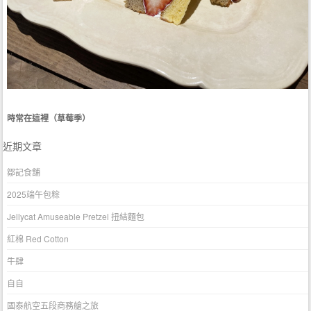
時常在這裡（草莓季）
近期文章
鄒記食舖
2025端午包粽
Jellycat Amuseable Pretzel 扭結麵包
紅棉 Red Cotton
牛肆
自自
國泰航空五段商務艙之旅