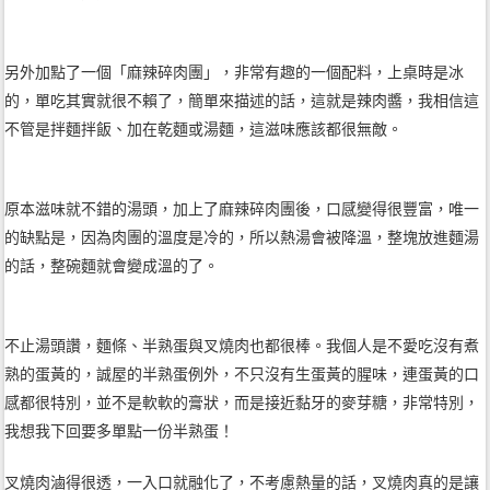
另外加點了一個「麻辣碎肉團」，非常有趣的一個配料，上桌時是冰
的，單吃其實就很不賴了，簡單來描述的話，這就是辣肉醬，我相信這
不管是拌麵拌飯、加在乾麵或湯麵，這滋味應該都很無敵。
原本滋味就不錯的湯頭，加上了麻辣碎肉團後，口感變得很豐富，唯一
的缺點是，因為肉團的溫度是冷的，所以熱湯會被降溫，整塊放進麵湯
的話，整碗麵就會變成溫的了。
不止湯頭讚，麵條、半熟蛋與叉燒肉也都很棒。我個人是不愛吃沒有煮
熟的蛋黃的，誠屋的半熟蛋例外，不只沒有生蛋黃的腥味，連蛋黃的口
感都很特別，並不是軟軟的膏狀，而是接近黏牙的麥芽糖，非常特別，
我想我下回要多單點一份半熟蛋！
叉燒肉滷得很透，一入口就融化了，不考慮熱量的話，叉燒肉真的是讓