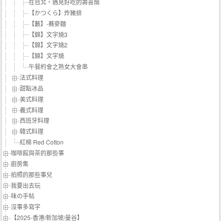
在台北，遇見好吃的壽喜燒
【かつくら】炸豬排
【藪】-蕎麥麵
【錦】文字燒3
【錦】文字燒2
【錦】文字燒
午餐約會之熟女大會串
法式料理
甜點冰品
美式料理
義式料理
西班牙料理
韓式料理
紅棉 Red Cotton
咖啡館與茶的那些事
廚房集
拍照的那些事兒
我要出去玩
味の手帖‬
沒事多寫字
【2025-香港/新加坡/曼谷】