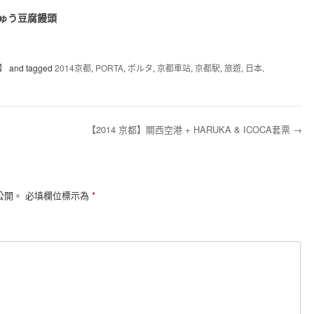
じゅう豆腐饅頭
都】
and tagged
2014京都
,
PORTA
,
ポルタ
,
京都車站
,
京都駅
,
旅遊
,
日本
.
【2014 京都】關西空港 + HARUKA & ICOCA套票
→
公開。
必填欄位標示為
*