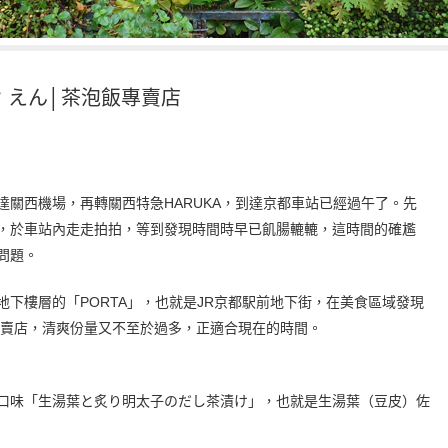
け えん│茶泡飯專賣店
達關西機場，再轉關西特急HARUKA，到達京都車站已經過午了。先
，於車站內走走拍拍，等到發現時間時早已飢腸轆轆，這時間的確尷
問題。
下樓層的「PORTA」，也就是JR京都駅前地下街，在美食區域發現
專賣店，清爽份量又不至於過多，正適合現在的時間。
口味「生湯葉と炙り明太子のだし茶漬け」，也就是生湯葉（豆皮）佐