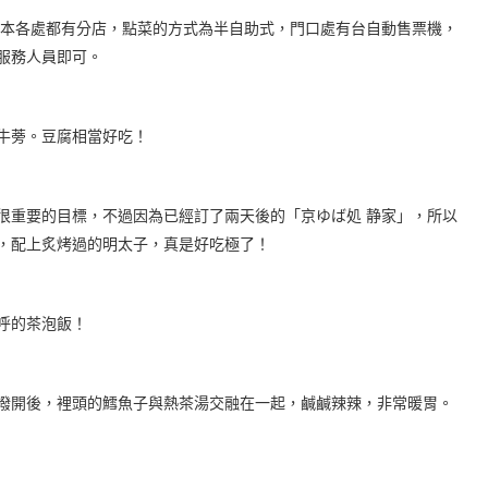
日本各處都有分店，點菜的方式為半自助式，門口處有台自動售票機，
服務人員即可。
牛蒡。豆腐相當好吃！
很重要的目標，不過因為已經訂了兩天後的「京ゆば処 静家」，所以
，配上炙烤過的明太子，真是好吃極了！
呼的茶泡飯！
撥開後，裡頭的鱈魚子與熱茶湯交融在一起，鹹鹹辣辣，非常暖胃。