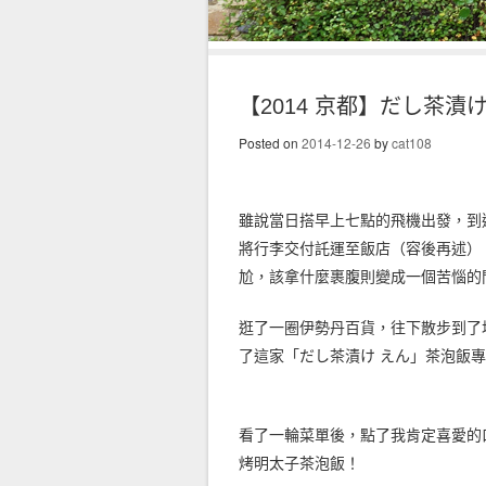
【2014 京都】だし茶漬
Posted on
2014-12-26
by
cat108
雖說當日搭早上七點的飛機出發，到
將行李交付託運至飯店（容後再述）
尬，該拿什麼裹腹則變成一個苦惱的
逛了一圈伊勢丹百貨，往下散步到了地
了這家「だし茶漬け えん」茶泡飯
看了一輪菜單後，點了我肯定喜愛的
烤明太子茶泡飯！