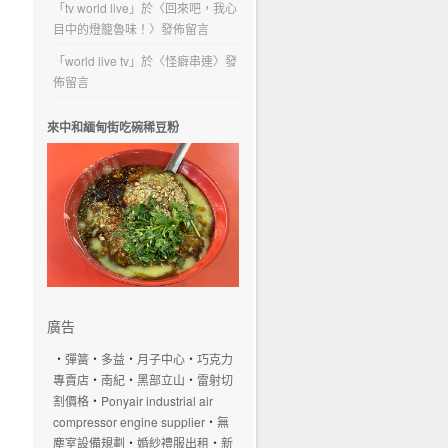
「
tv world live
」於〈
回來吧，我心
目中的燈籠魯味！
〉發佈留言
「
world live tv
」於〈
怪癖串連
〉發
佈留言
來中和緬甸街吃碗稀豆粉
廣告
‧
彈簧
‧
多益
‧
月子中心
‧
巧克力
專賣店
‧
南紀
‧
黑部立山
‧
雷射切
割價格
‧
Ponyair industrial air
compressor engine supplier
‧
無
塵室設備規劃
‧
婚紗禮服出租
‧
新