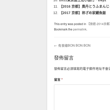
2011東京迪士尼小旅行．Day2
【2016 京都】奧丹とうふまん
【2017 京都】祢ざめ家鰻魚飯
This entry was posted in
【旅遊-2014京
Bookmark the
permalink
.
←
有食緣BON BON BON
Post navigation
發佈留言
發佈留言必須填寫的電子郵件地址不會
留言
*