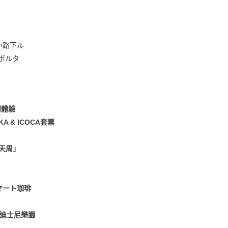
塩小路下ル
ポルタ
初體驗
A & ICOCA套票
良天周」
 スマート珈琲
京迪士尼樂園