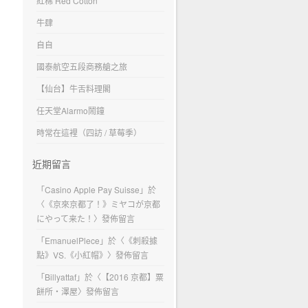
紅棉 Red Cotton
牛肆
自自
國泰航空五段商務艙之旅
【仙台】牛舌料理閣
任天堂Alarmo鬧鐘
時常在這裡（四訪 / 草莓季）
近期留言
「
Casino Apple Pay Suisse
」於
〈
《京來京都了！》ミヤコが京都
にやって来た！
〉發佈留言
「
EmanuelPlece
」於〈
《刺殺據
點》VS.《小紅帽》
〉發佈留言
「
Billyattaf
」於〈
【2016 京都】粟
餅所・澤屋
〉發佈留言