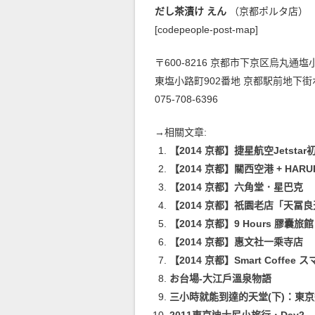
だし茶漬け えん
（京都ポルタ店）
[codepeople-post-map]
〒600-8216 京都市下京区烏丸通
東塩小路町902番地 京都駅前地下街
075-708-6396
→相關文章:
【2014 京都】捷星航空Jetstar
【2014 京都】關西空港 + HARUK
【2014 京都】六角堂．星巴克
【2014 京都】祇園老店「天冨
【2014 京都】9 Hours 膠囊旅館
【2014 京都】惠文社一乘寺店
【2014 京都】Smart Coffee
お台場-大江戶溫泉物語
三小時就能到達的天堂(下)：東