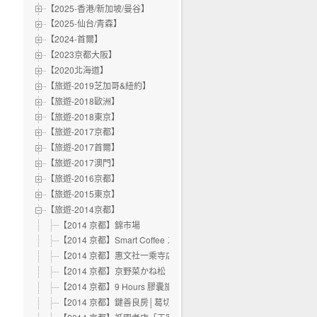
【2025-香港/新加坡/曼谷】
【2025-仙台/青森】
【2024-首爾】
【2023京都大阪】
【2020北海道】
【旅遊-2019芝加哥&紐約】
【旅遊-2018歐洲】
【旅遊-2018東京】
【旅遊-2017京都】
【旅遊-2017首爾】
【旅遊-2017澳門】
【旅遊-2016京都】
【旅遊-2015東京】
【旅遊-2014京都】
【2014 京都】錦市場
【2014 京都】Smart Coffee スマート珈琲
【2014 京都】惠文社一乘寺店
【2014 京都】京野菜かね松（やお屋の二かい）
【2014 京都】9 Hours 膠囊旅館
【2014 京都】鍵善良房│葛切‧蕨餅