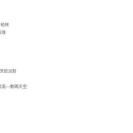
看柏林
料理
s 烹飪派對
氧氣—數碼天空