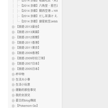
【2014 京都】祇園老店「天冨良天周」
【2014 京都】六角堂．星巴克
【2014 京都】關西空港 + HARUKA & ICOCA套票
【2014 京都】だし茶漬け えん│茶泡飯專賣店
【2014 京都】捷星航空Jetstar初體驗
【旅遊-2013曼谷】
【旅遊-2013美國】
【旅遊-2012首爾】
【旅遊-2011香港】
【旅遊-2011東京】
【旅遊-2009香港】
【旅遊-2009珍拉汀灣】
【旅遊-2007日本】
【旅遊-2005日本】
杯中物
生活大小事
生活小玩意
運動的那些事兒
我的女孩兒
夏日的blog傳說
【Pokemom Go】