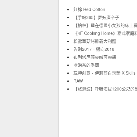
紅棉 Red Cotton
【手帖365】舞妓唐辛子
【柏林】睡在德國小女孩的床上
《4F Cooking Home》泰式家庭
松露蕈菇烤雞義大利麵
告別2017，邁向2018
布列塔尼蕎麥鹹可麗餅
冷泡茶的季節
玩轉創意‧伊莉莎白辣醬 X Skill
RAW
【旅遊誌】呼吸海拔1200公尺的