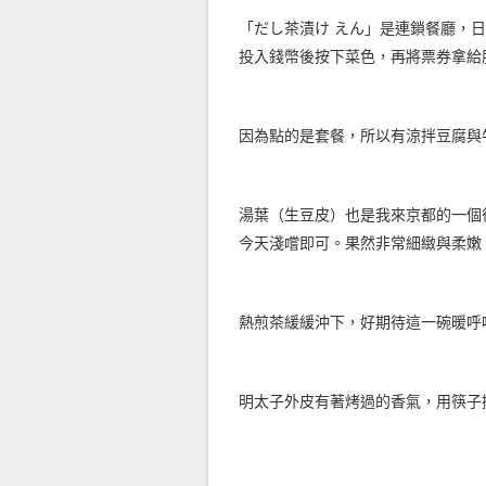
「だし茶漬け えん」是連鎖餐廳，
投入錢幣後按下菜色，再將票券拿給
因為點的是套餐，所以有涼拌豆腐與
湯葉（生豆皮）也是我來京都的一個
今天淺嚐即可。果然非常細緻與柔嫩
熱煎茶緩緩沖下，好期待這一碗暖呼
明太子外皮有著烤過的香氣，用筷子