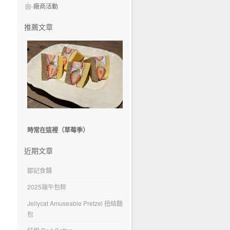
廠商活動
推薦文章
時常在這裡（草莓季）
近期文章
鄒記食舖
2025端午包粽
Jellycat Amuseable Pretzel 扭結麵
包