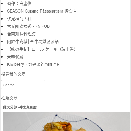
習作：自畫像
SEASON Cuisine Pâtissiartism 概念店
伏見稻荷大社
大光圈處女秀‧45 PUB
台南知味料理館
阿輝牛肉城│全牛精燉涮涮鍋
【味の手帖】ロール ケーキ（瑞士卷）
天罈餐廳
Kiwiberry，奇異果的mini me
搜尋我的文章
Search
推薦文章
師大分部 •神之臭豆腐