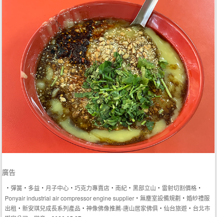
廣告
‧
彈簧
‧
多益
‧
月子中心
‧
巧克力專賣店
‧
南紀
‧
黑部立山
‧
雷射切割價格
‧
Ponyair industrial air compressor engine supplier
‧
無塵室設備規劃
‧
婚紗禮服
出租
‧
新安琪兒成長系列產品
‧
神像佛像推薦-唐山居家佛俱
‧
仙台旅遊
‧
台北市