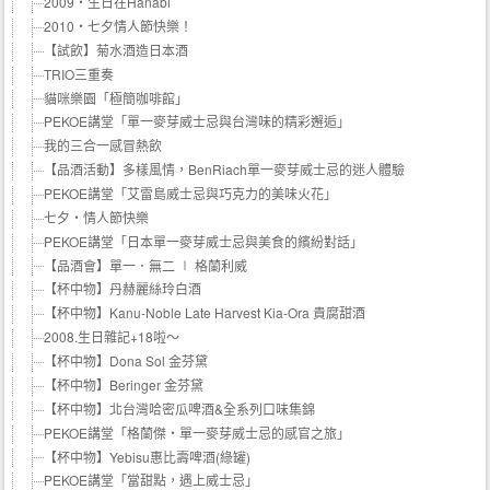
2009‧生日在Hanabi
2010‧七夕情人節快樂！
【試飲】菊水酒造日本酒
TRIO三重奏
貓咪樂園「極簡咖啡館」
PEKOE講堂「單一麥芽威士忌與台灣味的精彩邂逅」
我的三合一感冒熱飲
【品酒活動】多樣風情，BenRiach單一麥芽威士忌的迷人體驗
PEKOE講堂「艾雷島威士忌與巧克力的美味火花」
七夕‧情人節快樂
PEKOE講堂「日本單一麥芽威士忌與美食的繽紛對話」
【品酒會】單一．無二 ∣ 格蘭利威
【杯中物】丹赫麗絲玲白酒
【杯中物】Kanu-Noble Late Harvest Kia-Ora 貴腐甜酒
2008.生日雜記+18啦～
【杯中物】Dona Sol 金芬黛
【杯中物】Beringer 金芬黛
【杯中物】北台灣哈密瓜啤酒&全系列口味集錦
PEKOE講堂「格蘭傑‧單一麥芽威士忌的感官之旅」
【杯中物】Yebisu惠比壽啤酒(綠罐)
PEKOE講堂「當甜點，遇上威士忌」