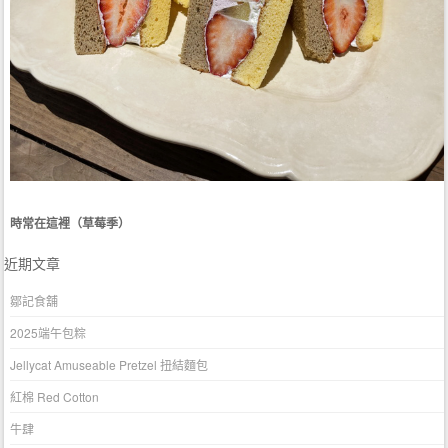
時常在這裡（草莓季）
近期文章
鄒記食舖
2025端午包粽
Jellycat Amuseable Pretzel 扭結麵包
紅棉 Red Cotton
牛肆