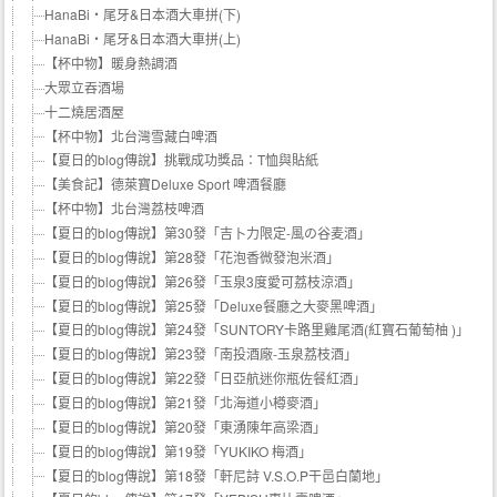
HanaBi‧尾牙&日本酒大車拼(下)
HanaBi‧尾牙&日本酒大車拼(上)
【杯中物】暖身熱調酒
大眾立吞酒場
十二燒居酒屋
【杯中物】北台灣雪藏白啤酒
【夏日的blog傳說】挑戰成功獎品：T恤與貼紙
【美食記】德萊寶Deluxe Sport 啤酒餐廳
【杯中物】北台灣荔枝啤酒
【夏日的blog傳說】第30發「吉卜力限定-風の谷麦酒」
【夏日的blog傳說】第28發「花泡香微發泡米酒」
【夏日的blog傳說】第26發「玉泉3度愛可荔枝涼酒」
【夏日的blog傳說】第25發「Deluxe餐廳之大麥黑啤酒」
【夏日的blog傳說】第24發「SUNTORY卡路里雞尾酒(紅寶石葡萄柚 )」
【夏日的blog傳說】第23發「南投酒廠-玉泉荔枝酒」
【夏日的blog傳說】第22發「日亞航迷你瓶佐餐紅酒」
【夏日的blog傳說】第21發「北海道小樽麥酒」
【夏日的blog傳說】第20發「東湧陳年高梁酒」
【夏日的blog傳說】第19發「YUKIKO 梅酒」
【夏日的blog傳說】第18發「軒尼詩 V.S.O.P干邑白蘭地」