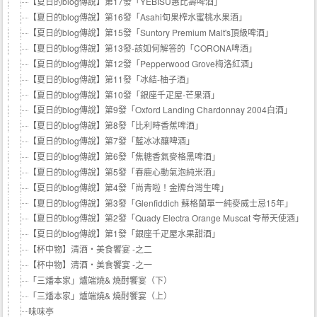
【夏日的blog傳說】第17發「YEBISU惠比壽啤酒」
【夏日的blog傳說】第16發「Asahi旬果榨水蜜桃水果酒」
【夏日的blog傳說】第15發「Suntory Premium Malt's頂級啤酒」
【夏日的blog傳說】第13發-該如何解答的「CORONA啤酒」
【夏日的blog傳說】第12發「Pepperwood Grove梅洛紅酒」
【夏日的blog傳說】第11發「冰結-柚子酒」
【夏日的blog傳說】第10發「銀座千疋屋-芒果酒」
【夏日的blog傳說】第9發「Oxford Landing Chardonnay 2004白酒」
【夏日的blog傳說】第8發「比利時香蕉啤酒」
【夏日的blog傳說】第7發「藍冰冰釀啤酒」
【夏日的blog傳說】第6發「焦糖香氣麥格黑啤酒」
【夏日的blog傳說】第5發「春鹿心動氣泡純米酒」
【夏日的blog傳說】第4發「尚青啦！金牌台灣生啤」
【夏日的blog傳說】第3發「Glenfiddich 蘇格蘭單一純麥威士忌15年」
【夏日的blog傳說】第2發「Quady Electra Orange Muscat 夸蒂天使酒」
【夏日的blog傳說】第1發「銀座千疋屋水果甜酒」
【杯中物】清酒‧美食饗宴 -之二
【杯中物】清酒‧美食饗宴 -之一
「三燔本家」爐端燒& 燒酎饗宴（下）
「三燔本家」爐端燒& 燒酎饗宴（上）
味味亭