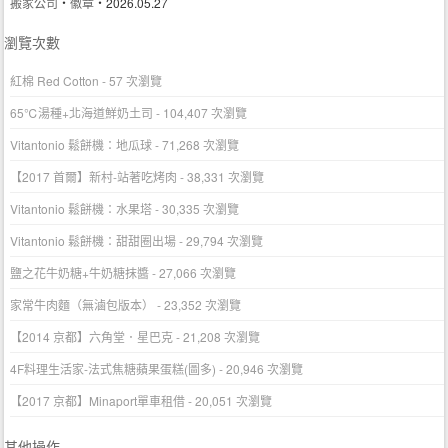
搬家公司
‧
徽章
‧2026.05.27
瀏覽次數
紅棉 Red Cotton
- 57 次瀏覽
65℃湯種+北海道鮮奶土司
- 104,407 次瀏覽
Vitantonio 鬆餅機：地瓜球
- 71,268 次瀏覽
【2017 首爾】新村-站著吃烤肉
- 38,331 次瀏覽
Vitantonio 鬆餅機：水果塔
- 30,335 次瀏覽
Vitantonio 鬆餅機：甜甜圈出場
- 29,794 次瀏覽
鹽之花牛奶糖+牛奶糖抹醬
- 27,066 次瀏覽
家常牛肉麵（無滷包版本）
- 23,352 次瀏覽
【2014 京都】六角堂．星巴克
- 21,208 次瀏覽
4F料理生活家-法式焦糖蘋果蛋糕(圖多)
- 20,946 次瀏覽
【2017 京都】Minaport單車租借
- 20,051 次瀏覽
其他操作