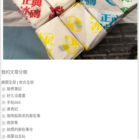
我的文章分類
展開全部
|
收合全部
裝修筆記
好久沒畫畫
手帖365
美食記
咖啡館與茶的那些事
廚房集
拍照的那些事兒
我要出去玩