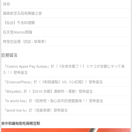
自自
國泰航空五段商務艙之旅
【仙台】牛舌料理閣
任天堂Alarmo鬧鐘
時常在這裡（四訪 / 草莓季）
近期留言
「
Casino Apple Pay Suisse
」於〈
《京來京都了！》ミヤコが京都にやって来
た！
〉發佈留言
「
EmanuelPlece
」於〈
《刺殺據點》VS.《小紅帽》
〉發佈留言
「
Billyattaf
」於〈
【2016 京都】粟餅所・澤屋
〉發佈留言
「
tv world live
」於〈
回來吧，我心目中的燈籠魯味！
〉發佈留言
「
world live tv
」於〈
怪癖串連
〉發佈留言
來中和緬甸街吃碗稀豆粉