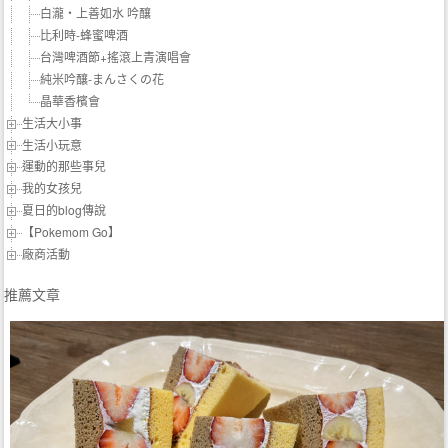
白瀧‧上善如水 吟釀
比利時-蜂蜜啤酒
台灣啤酒節+搖滾上青演唱會
純米吟釀-まんさくの花
晶華香檳會
生活大小事
生活小玩意
運動的那些事兒
我的女孩兒
夏日的blog傳說
【Pokemom Go】
廠商活動
推薦文章