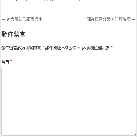
←
師大附幼的親職講座
婕在復興北路的洋蔥餐廳
→
Post navigation
發佈留言
發佈留言必須填寫的電子郵件地址不會公開。
必填欄位標示為
*
留言
*