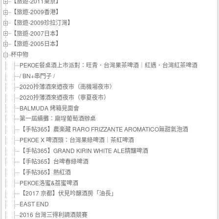
【旅遊-2011東京】
【旅遊-2009香港】
【旅遊-2009珍拉汀灣】
【旅遊-2007日本】
【旅遊-2005日本】
杯中物
PEKOE餐桌酒上市派對：旺青．台灣果茶啤酒｜紅遇．台灣紅茶啤酒
/ BN+串門子 /
2020拎薄酒來迺夜市（南機場夜市）
2020拎薄酒來迺夜市（寧夏夜市）
BALMUDA 烤箱見面會
第一屆續攤：廟埕葡萄酒辦桌
【手帖365】農楽藏 RARO FRIZZANTE AROMATICO無甜氣泡酒
PEKOE X 啤酒頭：台灣果綠啤酒｜茶紅啤酒
【手帖365】GRAND KIRIN WHITE ALE精釀啤酒
【手帖365】台啤春綠啤酒
【手帖365】熱紅酒
PEKOE洛蜜&荔蜜啤酒
【2017 京都】伏見吟醸酒房「油長」
EAST END
2016 台灣三得利調酒競賽