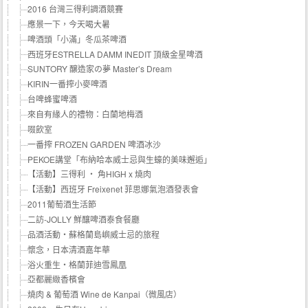
2016 台灣三得利調酒競賽
應景一下，今天喝大暑
啤酒頭「小滿」冬瓜茶啤酒
西班牙ESTRELLA DAMM INEDIT 頂級金星啤酒
SUNTORY 醸造家の夢 Master’s Dream
KIRIN一番搾小麥啤酒
台啤蜂蜜啤酒
來自有緣人的禮物：白蘭地梅酒
啜飲室
一番搾 FROZEN GARDEN 啤酒冰沙
PEKOE講堂「布納哈本威士忌與生蠔的美味邂逅」
【活動】三得利 ‧ 角HIGH x 燒肉
【活動】西班牙 Freixenet 菲思娜氣泡酒發表會
2011葡萄酒生活節
二訪-JOLLY 鮮釀啤酒泰食餐廳
品酒活動‧蘇格蘭島嶼威士忌的旅程
懷念，日本清酒嘉年華
浴火重生‧格蘭菲迪雪鳳凰
亞都麗緻香檳會
燒肉 & 葡萄酒 Wine de Kanpai（微風店）