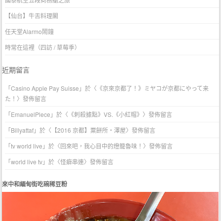
【仙台】牛舌料理閣
任天堂Alarmo鬧鐘
時常在這裡（四訪 / 草莓季）
近期留言
「
Casino Apple Pay Suisse
」於〈
《京來京都了！》ミヤコが京都にやって来
た！
〉發佈留言
「
EmanuelPlece
」於〈
《刺殺據點》VS.《小紅帽》
〉發佈留言
「
Billyattaf
」於〈
【2016 京都】粟餅所・澤屋
〉發佈留言
「
tv world live
」於〈
回來吧，我心目中的燈籠魯味！
〉發佈留言
「
world live tv
」於〈
怪癖串連
〉發佈留言
來中和緬甸街吃碗稀豆粉