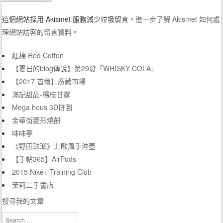
這個網站採用 Akismet 服務減少垃圾留言。
進一步了解 Akismet 如何處
理網站訪客的留言資料
。
紅棉 Red Cotton
【夏日的blog傳說】第29發「WHISKY COLA」
【2017 首爾】廣藏市場
滿記甜品-楊枝甘露
Mega hous 3D拼圖
金華街菱形燒餅
味味亭
《野田琺瑯》北歐風手沖壺
【手帖365】AirPods
2015 Nike+ Training Club
茉莉二手書店
搜尋我的文章
Search