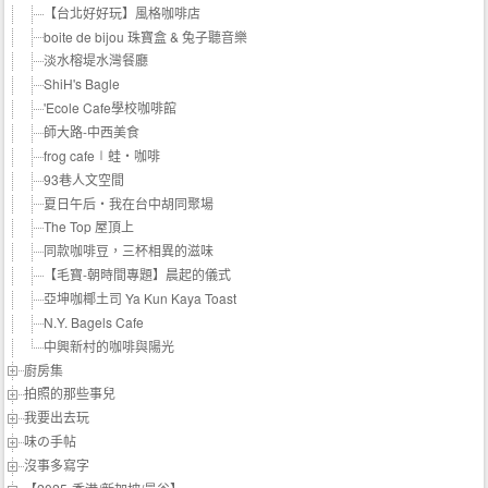
【台北好好玩】風格咖啡店
boite de bijou 珠寶盒 & 兔子聽音樂
淡水榕堤水灣餐廳
ShiH's Bagle
'Ecole Cafe學校咖啡館
師大路-中西美食
frog cafe∣蛙‧咖啡
93巷人文空間
夏日午后‧我在台中胡同聚場
The Top 屋頂上
同款咖啡豆，三杯相異的滋味
【毛寶-朝時間專題】晨起的儀式
亞坤咖椰土司 Ya Kun Kaya Toast
N.Y. Bagels Cafe
中興新村的咖啡與陽光
廚房集
拍照的那些事兒
我要出去玩
味の手帖‬
沒事多寫字