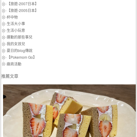
【旅遊-2007日本】
【旅遊-2005日本】
杯中物
生活大小事
生活小玩意
運動的那些事兒
我的女孩兒
夏日的blog傳說
【Pokemom Go】
廠商活動
推薦文章