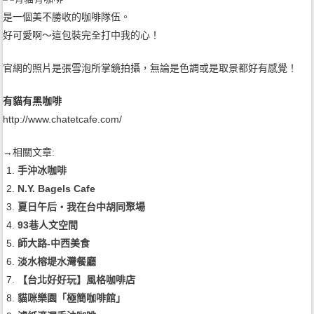
是一個美不勝收的咖啡隊伍。
好可愛啊～這包裝完全打中我的心！
官網的照片是張雪泡所掌鏡拍攝，無論是色調或是取景都好有感覺！
有貓有黑咖啡
http://www.chatetcafe.com/
→相關文章:
手沖冰咖啡
N.Y. Bagels Cafe
夏日午后‧我在台中胡同聚場
93巷人文空間
師大路-中西美食
淡水榕堤水灣餐廳
【台北好好玩】風格咖啡店
貓咪樂園「極簡咖啡館」