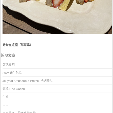
時常在這裡（草莓季）
近期文章
鄒記食舖
2025端午包粽
Jellycat Amuseable Pretzel 扭結麵包
紅棉 Red Cotton
牛肆
自自
國泰航空五段商務艙之旅