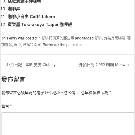
濾紙滴漏手沖咖啡
咖啡弄
咖啡小自由 Caffè Libero
寅樂屋 Torarakuya-Taipei 咖哩飯
This entry was posted in
咖啡館與茶的那些事
and tagged
咖啡
,
有貓有黑咖啡
,
耶
加雪菲
,
肯亞
,
薇薇特南果
. Bookmark the
permalink
.
←
外拍日記：035 皮皮 Clefairy
外拍日記：052 喵喵 Meowth
→
Post navigation
發佈留言
發佈留言必須填寫的電子郵件地址不會公開。
必填欄位標示為
*
留言
*