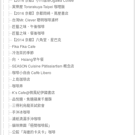
【2016 京都】小川珈琲Ogawa Coffee
寅樂屋 Torarakuya-Taipei 咖哩飯
【2016 京都】京都岡崎・蔦屋書店
台灣Mr. Clever 聰明咖啡濾杯
匠藝之味．午後咖啡
匠藝之味．餐後咖啡
【2014 京都】六角堂．星巴克
Fika Fika Cafe
冷泡茶的季節
向 ‧ Hsiang早午餐
SEASON Cuisine Pâtissiartism 概念店
咖啡小自由 Caffè Libero
上島珈琲店
咖啡弄
K’s Cafe@微風紀伊國書店
品悅糖‧焦糖蘋果千層酥
三得利烏龍茶試飲會
手沖冰咖啡
濾紙滴漏手沖咖啡
貓咪樂園「極簡咖啡館」
公館「海邊的卡夫卡」咖啡