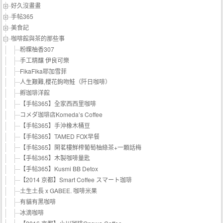
好久沒畫畫
手帖365
美食記
咖啡館與茶的那些事
粉粿柚香307
手工精釀 伊良可樂
FikaFika耶加雪菲
人生艱難,櫻花鉤吻鮭（阡日咖啡）
孵珈琲洋館
【手帖365】全家西西里咖啡
コメダ珈琲店Komeda’s Coffee
【手帖365】手沖橡木桶豆
【手帖365】TAMED FOX早餐
【手帖365】閑茗樓鮮榨葡萄柚綠茶+一顆話梅
【手帖365】木製咖啡量匙
【手帖365】Kusmi BB Detox
【2014 京都】Smart Coffee スマート珈琲
土生土長 x GABEE. 咖啡米果
有貓有黑咖啡
冰滴咖啡