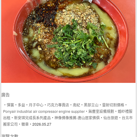
廣告
‧
彈簧
‧
多益
‧
月子中心
‧
巧克力專賣店
‧
南紀
‧
黑部立山
‧
雷射切割價格
‧
Ponyair industrial air compressor engine supplier
‧
無塵室設備規劃
‧
婚紗禮服
出租
‧
新安琪兒成長系列產品
‧
神像佛像推薦-唐山居家佛俱
‧
仙台旅遊
‧
台北市
搬家公司
‧
徽章
‧2026.05.27
瀏覽次數