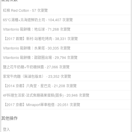
紅棉 Red Cotton
- 57 次瀏覽
65℃湯種+北海道鮮奶土司
- 104,407 次瀏覽
Vitantonio 鬆餅機：地瓜球
- 71,268 次瀏覽
【2017 首爾】新村-站著吃烤肉
- 38,331 次瀏覽
Vitantonio 鬆餅機：水果塔
- 30,335 次瀏覽
Vitantonio 鬆餅機：甜甜圈出場
- 29,794 次瀏覽
鹽之花牛奶糖+牛奶糖抹醬
- 27,066 次瀏覽
家常牛肉麵（無滷包版本）
- 23,352 次瀏覽
【2014 京都】六角堂．星巴克
- 21,208 次瀏覽
4F料理生活家-法式焦糖蘋果蛋糕(圖多)
- 20,946 次瀏覽
【2017 京都】Minaport單車租借
- 20,051 次瀏覽
其他操作
登入