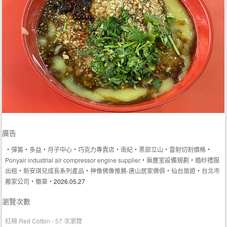
廣告
‧
彈簧
‧
多益
‧
月子中心
‧
巧克力專賣店
‧
南紀
‧
黑部立山
‧
雷射切割價格
‧
Ponyair industrial air compressor engine supplier
‧
無塵室設備規劃
‧
婚紗禮服
出租
‧
新安琪兒成長系列產品
‧
神像佛像推薦-唐山居家佛俱
‧
仙台旅遊
‧
台北市
搬家公司
‧
徽章
‧2026.05.27
瀏覽次數
紅棉 Red Cotton
- 57 次瀏覽