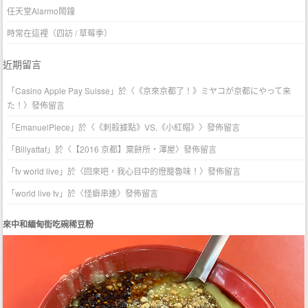
任天堂Alarmo鬧鐘
時常在這裡（四訪 / 草莓季）
近期留言
「
Casino Apple Pay Suisse
」於〈
《京來京都了！》ミヤコが京都にやって来
た！
〉發佈留言
「
EmanuelPlece
」於〈
《刺殺據點》VS.《小紅帽》
〉發佈留言
「
Billyattaf
」於〈
【2016 京都】粟餅所・澤屋
〉發佈留言
「
tv world live
」於〈
回來吧，我心目中的燈籠魯味！
〉發佈留言
「
world live tv
」於〈
怪癖串連
〉發佈留言
來中和緬甸街吃碗稀豆粉