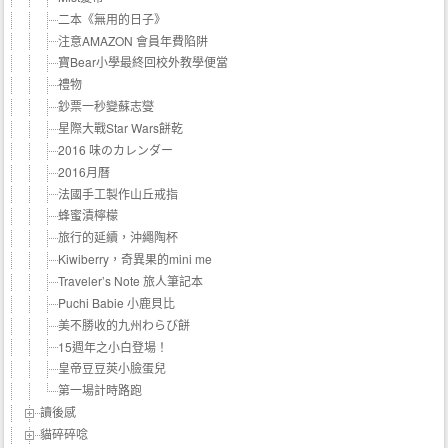
二本《無用的日子》
注意AMAZON 會員年費陷阱
寶Bear小學最終回校外教學便當
禮物
鈔票一秒變蘇志燮
星際大戰Star Wars餅乾
2016 味のカレンダー
2016月曆
法國手工製作山丘戒指
蜂蜜漬檸檬
旅行的延續，沖繩陶杯
Kiwiberry，奇異果的mini me
Traveler’s Note 旅人筆記本
Puchi Babie 小鹿貝比
美不勝收的九州わらび餅
15週年之小白登場！
皇帝豆豆莢小臉蛋兒
第一場計時路跑
讀後感
貓碎碎唸