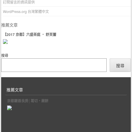
訂閱留言的資訊提供
WordPress.org 台灣繁體中文
推薦文章
【2017 京都】六盛茶庭 ‧ 舒芙蕾
搜尋
搜尋
推薦文章
京都鍵善良房│葛切‧蕨餅