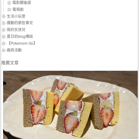
電影觀後感
電視劇
生活小玩意
運動的那些事兒
我的女孩兒
夏日的blog傳說
【Pokemom Go】
廠商活動
推薦文章