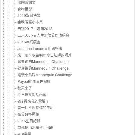
出院感謝文
食物攝影
2019聖誕快樂
金秋暖暖小市集
告別2017，邁向2018
五月天LIFE 人生無限公司演唱會
2016年終感言
Johanna Larson豆皿跟筷箸
來一張可以讓明年今日炫耀的照片
聚餐後的Mannequin Challenge
健身後的Mannequin Challenge
電玩小趴踢Mannequin Challenge
Paypal盜刷事件記錄
秋天來了
今日爆笑對話內容
Siri 搬來我的電腦了
是一個不思長進的午后
蛋黃哥抒壓組
2016生日記錄
京都枯山水扭蛋四部曲
Mist髮帶