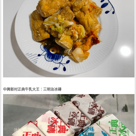
中興新村正典牛乳大王：三明治冰磚