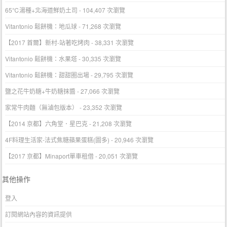
65℃湯種+北海道鮮奶土司
- 104,407 次瀏覽
Vitantonio 鬆餅機：地瓜球
- 71,268 次瀏覽
【2017 首爾】新村-站著吃烤肉
- 38,331 次瀏覽
Vitantonio 鬆餅機：水果塔
- 30,335 次瀏覽
Vitantonio 鬆餅機：甜甜圈出場
- 29,795 次瀏覽
鹽之花牛奶糖+牛奶糖抹醬
- 27,066 次瀏覽
家常牛肉麵（無滷包版本）
- 23,352 次瀏覽
【2014 京都】六角堂．星巴克
- 21,208 次瀏覽
4F料理生活家-法式焦糖蘋果蛋糕(圖多)
- 20,946 次瀏覽
【2017 京都】Minaport單車租借
- 20,051 次瀏覽
其他操作
登入
訂閱網站內容的資訊提供