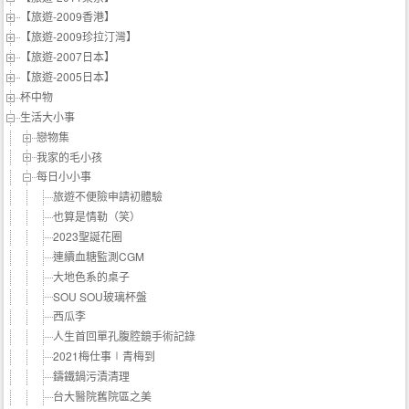
【旅遊-2009香港】
【旅遊-2009珍拉汀灣】
【旅遊-2007日本】
【旅遊-2005日本】
杯中物
生活大小事
戀物集
我家的毛小孩
每日小小事
旅遊不便險申請初體驗
也算是情勒（笑）
2023聖誕花圈
連續血糖監測CGM
大地色系的桌子
SOU SOU玻璃杯盤
西瓜李
人生首回單孔腹腔鏡手術記錄
2021梅仕事∣青梅到
鑄鐵鍋污漬清理
台大醫院舊院區之美