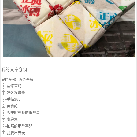
我的文章分類
展開全部
|
收合全部
裝修筆記
好久沒畫畫
手帖365
美食記
咖啡館與茶的那些事
廚房集
拍照的那些事兒
我要出去玩