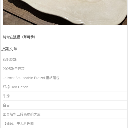
時常在這裡（草莓季）
近期文章
鄒記食舖
2025端午包粽
Jellycat Amuseable Pretzel 扭結麵包
紅棉 Red Cotton
牛肆
自自
國泰航空五段商務艙之旅
【仙台】牛舌料理閣