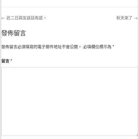
←
近二日與友談話有感。
秋天來了
→
Post navigation
發佈留言
發佈留言必須填寫的電子郵件地址不會公開。
必填欄位標示為
*
留言
*