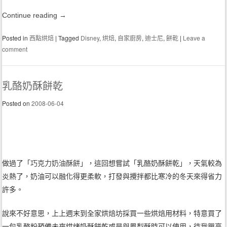
Continue reading
→
Posted in
西點烘焙
|
Tagged
Disney
,
烘焙
,
自家廚房
,
迪士尼
,
餅乾
|
Leave a
comment
乳酪奶酥餅乾
Posted on
2008-06-04
做過了「
巧克力奶油酥餅
」，這回想嘗試「乳酪奶酥餅乾」，天氣較為
炎熱了，奶油可以融化得更柔軟，打發與攪拌都比寒冷的冬天來得省力
許多。
說來不好意思，上上週末到全家烘焙坊採買一些烘焙用材料，特意買了
一包乳酪粉預備未來烘烤奶酥餅乾或是與鳳梨酥時可以使用，待我興高