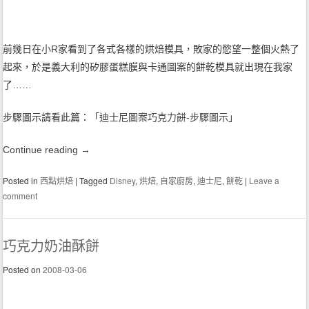
前幾日在
小R
家看到了各式各樣的烘焙模具，敗家的慾望一整個火熱了
起來，於是義大利的矽膠蛋糕膜與卡通圖案的餅乾模具就出現在我家
了……
步驟圖示請看此篇：「
迪士尼圖案巧克力餅-步驟圖示
」
Continue reading
→
Posted in
西點烘焙
|
Tagged
Disney
,
烘焙
,
自家廚房
,
迪士尼
,
餅乾
|
Leave a
comment
巧克力奶油酥餅
Posted on
2008-03-06