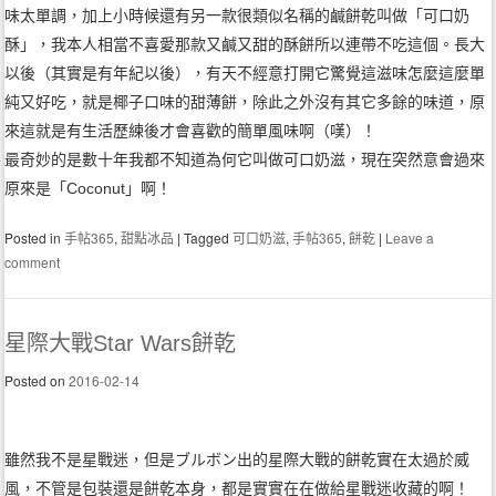
味太單調，加上小時候還有另一款很類似名稱的鹹餅乾叫做「可口奶
酥」，我本人相當不喜愛那款又鹹又甜的酥餅所以連帶不吃這個。長大
以後（其實是有年紀以後），有天不經意打開它驚覺這滋味怎麼這麼單
純又好吃，就是椰子口味的甜薄餅，除此之外沒有其它多餘的味道，原
來這就是有生活歷練後才會喜歡的簡單風味啊（嘆）！
最奇妙的是數十年我都不知道為何它叫做可口奶滋，現在突然意會過來
原來是「Coconut」啊！
Posted in
手帖365
,
甜點冰品
|
Tagged
可口奶滋
,
手帖365
,
餅乾
|
Leave a
comment
星際大戰Star Wars餅乾
Posted on
2016-02-14
雖然我不是星戰迷，但是ブルボン出的星際大戰的餅乾實在太過於威
風，不管是包裝還是餅乾本身，都是實實在在做給星戰迷收藏的啊！