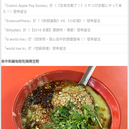
「
Casino Apple Pay Suisse
」於〈
《京來京都了！》ミヤコが京都にやって来
た！
〉發佈留言
「
EmanuelPlece
」於〈
《刺殺據點》VS.《小紅帽》
〉發佈留言
「
Billyattaf
」於〈
【2016 京都】粟餅所・澤屋
〉發佈留言
「
tv world live
」於〈
回來吧，我心目中的燈籠魯味！
〉發佈留言
「
world live tv
」於〈
怪癖串連
〉發佈留言
來中和緬甸街吃碗稀豆粉