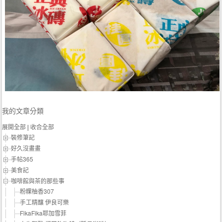
我的文章分類
展開全部
|
收合全部
裝修筆記
好久沒畫畫
手帖365
美食記
咖啡館與茶的那些事
粉粿柚香307
手工精釀 伊良可樂
FikaFika耶加雪菲