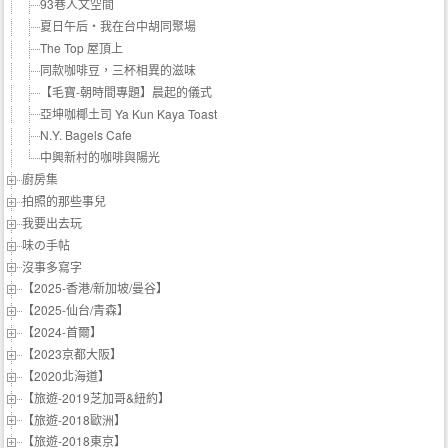
93巷人文空間
夏日午后‧我在台中胡同聚場
The Top 屋頂上
同款咖啡豆，三杯相異的滋味
【毛寶-朝時間專題】晨起的儀式
亞坤咖椰土司 Ya Kun Kaya Toast
N.Y. Bagels Cafe
中興新村的咖啡與陽光
廚房集
拍照的那些事兒
我要出去玩
味の手帖‬
沒事多寫字
【2025-香港/新加坡/曼谷】
【2025-仙台/青森】
【2024-首爾】
【2023京都大阪】
【2020北海道】
【旅遊-2019芝加哥&紐約】
【旅遊-2018歐洲】
【旅遊-2018東京】