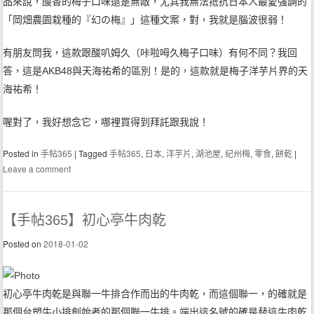
品來說，酸香的梅子口味還是無敵，尤其我無法抵抗日本人最愛強調的
「岡畑農園栽種的『幻の梅』」這種文案，對，我就是腦波很弱！
有朋友問我，這款跟酸叭姆久（咔啦呣久梅子口味）有何不同？我回
答，這是AKB48與天海祐希的區別！是的，這款就是梅子洋芋片界的天
海祐希！
喔對了，我好想念它，哪裡買得到拜託跟我說！
Posted in
手帖365
|
Tagged
手帖365
,
日本
,
洋芋片
,
湖池屋
,
紀州梅
,
零食
,
餅乾
|
Leave a comment
【手帖365】初心亭牛肉乾
Posted on
2018-01-02
初心亭牛肉乾是與聯一牛排合作而出的牛肉乾，而這個聯一，的確就是
那個台塑牛小排創始者的那個聯一牛排。端出這名號的確是替這牛肉乾