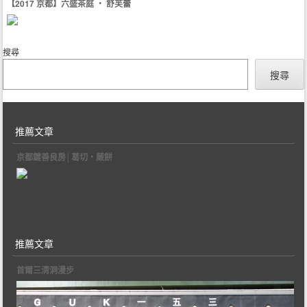
【2017 京都】六盛茶庭 ‧ 舒芙蕾
搜尋
搜尋
推薦文章
京都鍵善良房│葛切‧蕨餅
推薦文章
首爾三清洞漫步