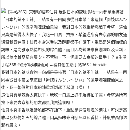
我對日本的辣味食物一向都是秉持著「日本的辣不叫辣」，結果有一回
同事從日本帶回來這個「舞妓はんひぃ～ひぃ」的激辛咖哩辣仙貝之
後，我一整個對日本的辣重新燃起了希望（噗）！
這仙貝真是辣得太爽快了，我吃一口馬上迫不及待拍了照，希望逼所有
接下來要去京都的朋友都幫我買這個呀！
仙貝本身米香以及酥脆都不在話下，重點是這個咖哩的調味，可說是高
雅以及熱情如火的綜合體，因其辣味來自咖哩以及香料，辣度雖高卻溫
潤有層次。