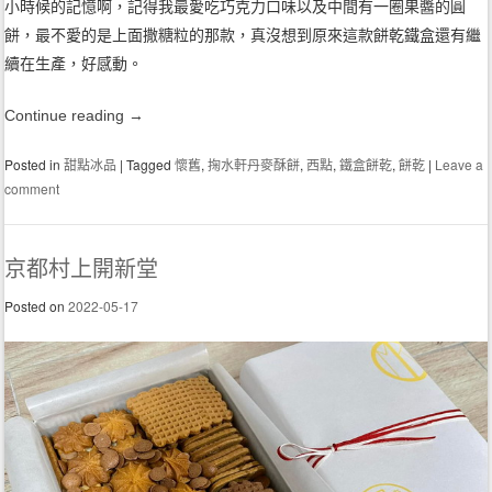
小時候的記憶啊，記得我最愛吃巧克力口味以及中間有一圈果醬的圓
餅，最不愛的是上面撒糖粒的那款，真沒想到原來這款餅乾鐵盒還有繼
續在生產，好感動。
Continue reading
→
Posted in
甜點冰品
|
Tagged
懷舊
,
掬水軒丹麥酥餅
,
西點
,
鐵盒餅乾
,
餅乾
|
Leave a
comment
京都村上開新堂
Posted on
2022-05-17