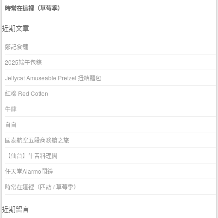
時常在這裡（草莓季）
近期文章
鄒記食舖
2025端午包粽
Jellycat Amuseable Pretzel 扭結麵包
紅棉 Red Cotton
牛肆
自自
國泰航空五段商務艙之旅
【仙台】牛舌料理閣
任天堂Alarmo鬧鐘
時常在這裡（四訪 / 草莓季）
近期留言