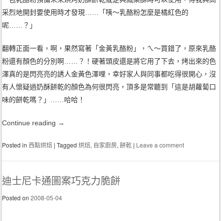
采烈地開封要使用時才發現……「咦～乳酪粉怎麼是橘紅色的
呢……？」
翻轉正面一看，啊，果然寫著「金黃乳酪粉」，ㄟ～買錯了，原來乳酪
粉還有顏色的分別啊……？！硬著頭皮還是將它用了下去，烤出來的色
澤真的是閃亮亮的誘人金黃色澤哩，幸好家人與同事都吃得很開心，沒
有人懷疑過奶酥餅乾的顏色為何很閃亮，頂多是常聽到「這是胡蘿蔔口
味的餅乾嗎？」……哈哈！
Continue reading
→
Posted in
西點烘焙
|
Tagged
烘焙
,
自家廚房
,
餅乾
|
Leave a comment
迪士尼卡通圖案巧克力脆餅
Posted on
2008-05-04