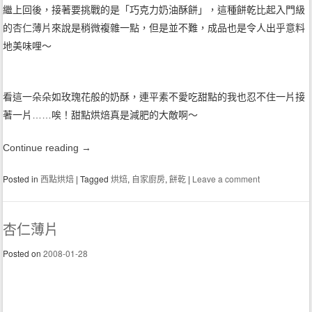
繼上回後，接著要挑戰的是「巧克力奶油酥餅」，這種餅乾比起入門級
的
杏仁薄片
來說是稍微複雜一點，但是並不難，成品也是令人出乎意料
地美味哩～
看這一朵朵如玫瑰花般的奶酥，連平素不愛吃甜點的我也忍不住一片接
著一片……唉！甜點烘焙真是減肥的大敵啊～
Continue reading
→
Posted in
西點烘焙
|
Tagged
烘焙
,
自家廚房
,
餅乾
|
Leave a comment
杏仁薄片
Posted on
2008-01-28