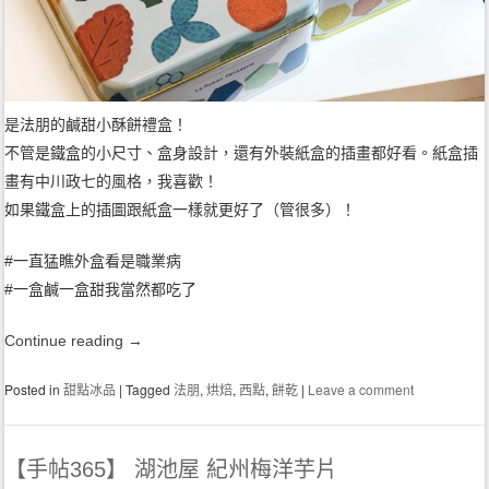
是法朋的鹹甜小酥餅禮盒！
不管是鐵盒的小尺寸、盒身設計，還有外裝紙盒的插畫都好看。紙盒插
畫有中川政七的風格，我喜歡！
如果鐵盒上的插圖跟紙盒一樣就更好了（管很多）！
#一直猛瞧外盒看是職業病
#一盒鹹一盒甜我當然都吃了
Continue reading
→
Posted in
甜點冰品
|
Tagged
法朋
,
烘焙
,
西點
,
餅乾
|
Leave a comment
【手帖365】 湖池屋 紀州梅洋芋片