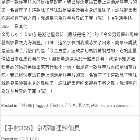
金男しゃく 幻の芋是湖池屋最新（應該是吧？）的「今金男爵夢幻馬鈴
薯與鄂霍次克海海鹽」口味，這名字長到我噗哧笑了出來。簡單來講就
是這個洋芋片使用的是「今金男爵」這款夢幻馬鈴薯製成的，它的產量
僅佔日本產馬鈴薯的3％，澱粉量遠遠高於一般馬鈴薯。我是不知道澱
粉量高的馬鈴薯做出來有什麼不一樣，但是這一款洋芋片真的是相當好
吃，我已經決定讓它走上湖池屋洋芋片的第一名寶座了！這款除了鹽味
就是靠馬鈴薯本身的風味了，調味輕柔但吃來卻有王者之風，我想稱它
為洋芋片界的王菲（噗）！
Posted in
手帖365
|
Tagged
手帖365
,
洋芋片
,
湖池屋
,
餅乾
|
Leave a comment
【手帖365】京都咖哩辣仙貝
Posted on
2017-12-21