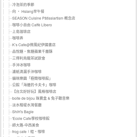
冷泡茶的季節
向 ‧ Hsiang早午餐
SEASON Cuisine Pâtissiartism 概念店
咖啡小自由 Caffè Libero
上島珈琲店
咖啡弄
K’s Cafe@微風紀伊國書店
品悅糖‧焦糖蘋果千層酥
三得利烏龍茶試飲會
手沖冰咖啡
濾紙滴漏手沖咖啡
貓咪樂園「極簡咖啡館」
公館「海邊的卡夫卡」咖啡
【台北好好玩】風格咖啡店
boite de bijou 珠寶盒 & 兔子聽音樂
淡水榕堤水灣餐廳
ShiH's Bagle
'Ecole Cafe學校咖啡館
師大路-中西美食
frog cafe∣蛙‧咖啡