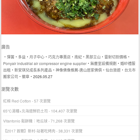
廣告
‧
彈簧
‧
多益
‧
月子中心
‧
巧克力專賣店
‧
南紀
‧
黑部立山
‧
雷射切割價格
‧
Ponyair industrial air compressor engine supplier
‧
無塵室設備規劃
‧
婚紗禮服
出租
‧
新安琪兒成長系列產品
‧
神像佛像推薦-唐山居家佛俱
‧
仙台旅遊
‧
台北市
搬家公司
‧
徽章
‧2026.05.27
瀏覽次數
紅棉 Red Cotton
- 57 次瀏覽
65℃湯種+北海道鮮奶土司
- 104,407 次瀏覽
Vitantonio 鬆餅機：地瓜球
- 71,268 次瀏覽
【2017 首爾】新村-站著吃烤肉
- 38,331 次瀏覽