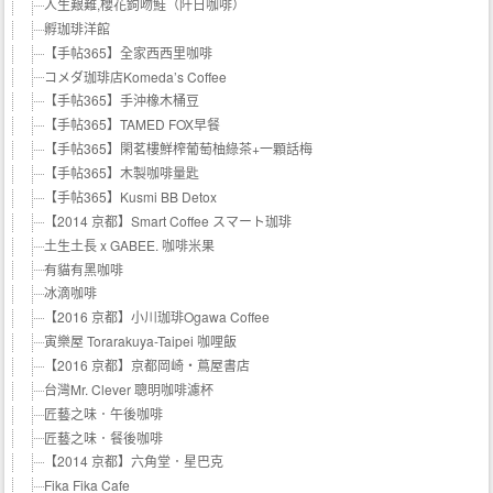
人生艱難,櫻花鉤吻鮭（阡日咖啡）
孵珈琲洋館
【手帖365】全家西西里咖啡
コメダ珈琲店Komeda’s Coffee
【手帖365】手沖橡木桶豆
【手帖365】TAMED FOX早餐
【手帖365】閑茗樓鮮榨葡萄柚綠茶+一顆話梅
【手帖365】木製咖啡量匙
【手帖365】Kusmi BB Detox
【2014 京都】Smart Coffee スマート珈琲
土生土長 x GABEE. 咖啡米果
有貓有黑咖啡
冰滴咖啡
【2016 京都】小川珈琲Ogawa Coffee
寅樂屋 Torarakuya-Taipei 咖哩飯
【2016 京都】京都岡崎・蔦屋書店
台灣Mr. Clever 聰明咖啡濾杯
匠藝之味．午後咖啡
匠藝之味．餐後咖啡
【2014 京都】六角堂．星巴克
Fika Fika Cafe