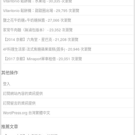
Vitantonio 鬆餅機：水果塔
- 30,335 次瀏覽
Vitantonio 鬆餅機：甜甜圈出場
- 29,795 次瀏覽
鹽之花牛奶糖+牛奶糖抹醬
- 27,066 次瀏覽
家常牛肉麵（無滷包版本）
- 23,352 次瀏覽
【2014 京都】六角堂．星巴克
- 21,208 次瀏覽
4F料理生活家-法式焦糖蘋果蛋糕(圖多)
- 20,946 次瀏覽
【2017 京都】Minaport單車租借
- 20,051 次瀏覽
其他操作
登入
訂閱網站內容的資訊提供
訂閱留言的資訊提供
WordPress.org 台灣繁體中文
推薦文章