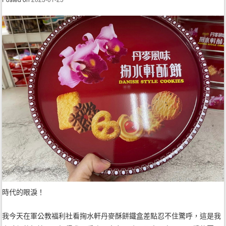
時代的眼淚！
我今天在軍公教福利社看掬水軒丹麥酥餅鐵盒差點忍不住驚呼，這是我