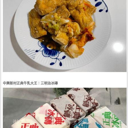
中興新村正典牛乳大王：三明治冰磚