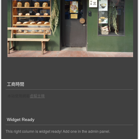
工商時間
本站使用網易
虛擬主機
Widget Ready
This right column is widget ready! Add one in the admin panel.