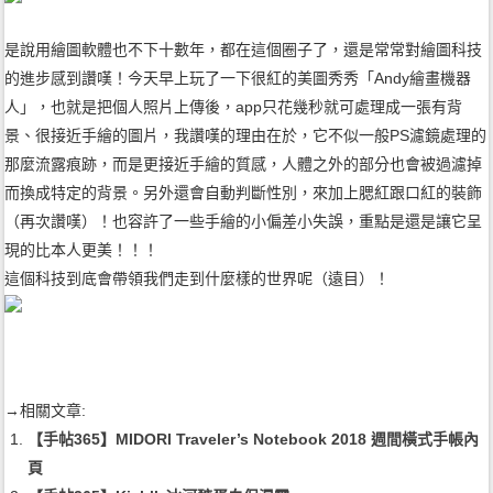
是說用繪圖軟體也不下十數年，都在這個圈子了，還是常常對繪圖科技
的進步感到讚嘆！今
天早上玩了一下很紅的美圖秀秀「Andy繪畫機器
人」，也就是把個人照片上傳後，ap
p只花幾秒就可處理成一張有背
景、很接近手繪的圖片，我讚嘆的理由在於，它不似一般P
S濾鏡處理的
那麼流露痕跡，而是更接近手繪的質感，人體之外的部分也會被過濾掉
而換成
特定的背景。另外還會自動判斷性別，來加上腮紅跟口紅的裝飾
（再次讚嘆）！也容許了一
些手繪的小偏差小失誤，重點是還是讓它呈
現的比本人更美！！！
這個科技到底會帶領我們走到什麼樣的世界呢（遠目）！
→相關文章:
【手帖365】MIDORI Traveler’s Notebook 2018 週間橫式手帳內
頁