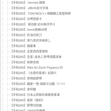
【手帖365】 Hermès 錶面
【手帖365】 JIBUN自分手帳
【手帖365】 TONYMOLY x 辣雞麵之氣墊粉餅
【手帖365】台啤悠遊卡
【手帖365】 湖池屋 紀州梅洋芋片
【手帖365】heme唇釉08號
【手帖365】奶油切割刀
【手帖365】茅乃舍的茶碗蒸し
【手帖365】蘋婆果
【手帖365】全家西西里咖啡
【手帖365】全家×金色三麥啤酒霜淇淋
【手帖365】新鮮杏桃
【手帖365】Nike Air Zoom Pegasus 35
【手帖365】《主廚的餐桌》紀錄片
【手帖365】食物紙膠帶
【手帖365】麵屋一燈-胡麻冷沾麵（7-11）
【手帖365】曾拌麵
【手帖365】日本山梨縣巨峰葡萄果凍
【手帖365】泰影《屍約》
【手帖365】膠帶切割器
【手帖365】ORBIS防曬露