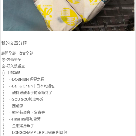
我的文章分類
展開全部
|
收合全部
裝修筆記
好久沒畫畫
手帖365
DOSHISH 猩猩之握
Ball & Chain｜日本刺繡包
醃桃跟醃李子的季節到了
SOU SOU玻璃杯盤
西瓜李
銀座菊廼舎．富貴寄
FikaFika耶加雪菲
金網烤烏魚子
LONGCHAMP LE PLIAGE 斜背包