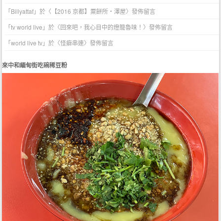
「
Billyattaf
」於〈
【2016 京都】粟餅所・澤屋
〉發佈留言
「
tv world live
」於〈
回來吧，我心目中的燈籠魯味！
〉發佈留言
「
world live tv
」於〈
怪癖串連
〉發佈留言
來中和緬甸街吃碗稀豆粉