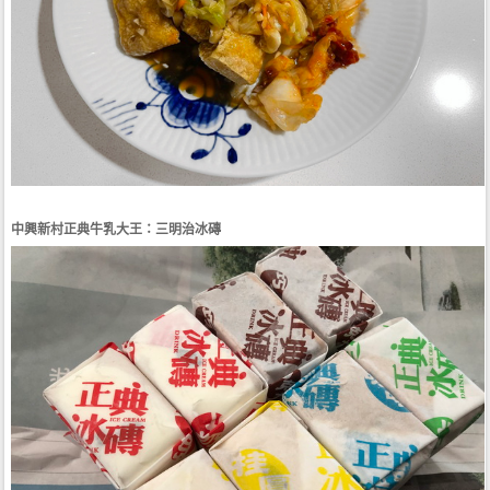
中興新村正典牛乳大王：三明治冰磚