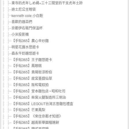
東寺的虎年しめ繩+三十三間堂的干支虎年土鈴
迪士尼公主睡袋
kenneth cole 小白鞋
喜歡的器皿們
京都伊右衛門保溫杯
小米投影機
【手帖365】農心辛炒麵
明星花露水悠遊卡
森永牛奶糖悠遊卡
【手帖365】王子麵悠遊卡
【手帖365】鳳眼糕
【手帖365】貴陽街涼粉伯
【手帖365】故宮墨戲仙草
【手帖365】阪和電蚊拍
【手帖365】堂本麵包店 • 昭和吐司
【手帖365】柴窯火腿製造所三明治
【手帖365】LEGOUT台灣古昔麵包禮盒
【手帖365】芒果鳳梨
【手帖365】《來住京都才知道》
【手帖365】越南新華園榴連餅
【手帖365】韓式豆腐鍋