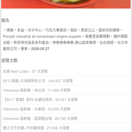
廣告
‧
彈簧
‧
多益
‧
月子中心
‧
巧克力專賣店
‧
南紀
‧
黑部立山
‧
雷射切割價格
‧
Ponyair industrial air compressor engine supplier
‧
無塵室設備規劃
‧
婚紗禮服
出租
‧
新安琪兒成長系列產品
‧
神像佛像推薦-唐山居家佛俱
‧
仙台旅遊
‧
台北市
搬家公司
‧
徽章
‧2026.05.27
瀏覽次數
紅棉 Red Cotton
- 57 次瀏覽
65℃湯種+北海道鮮奶土司
- 104,407 次瀏覽
Vitantonio 鬆餅機：地瓜球
- 71,268 次瀏覽
【2017 首爾】新村-站著吃烤肉
- 38,331 次瀏覽
Vitantonio 鬆餅機：水果塔
- 30,335 次瀏覽
Vitantonio 鬆餅機：甜甜圈出場
- 29,795 次瀏覽
鹽之花牛奶糖+牛奶糖抹醬
- 27,066 次瀏覽