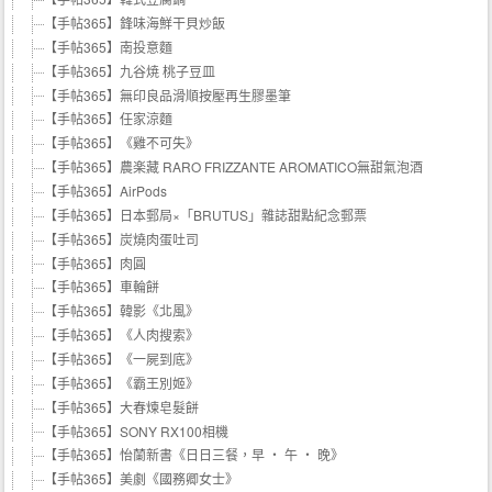
【手帖365】鋒味海鮮干貝炒飯
【手帖365】南投意麵
【手帖365】九谷焼 桃子豆皿
【手帖365】無印良品滑順按壓再生膠墨筆
【手帖365】任家涼麵
【手帖365】《雞不可失》
【手帖365】農楽藏 RARO FRIZZANTE AROMATICO無甜氣泡酒
【手帖365】AirPods
【手帖365】日本郵局×「BRUTUS」雜誌甜點紀念郵票
【手帖365】炭燒肉蛋吐司
【手帖365】肉圓
【手帖365】車輪餅
【手帖365】韓影《北風》
【手帖365】《人肉搜索》
【手帖365】《一屍到底》
【手帖365】《霸王別姬》
【手帖365】大春煉皂髮餅
【手帖365】SONY RX100相機
【手帖365】怡蘭新書《日日三餐，早 ‧ 午 ‧ 晚》
【手帖365】美劇《國務卿女士》