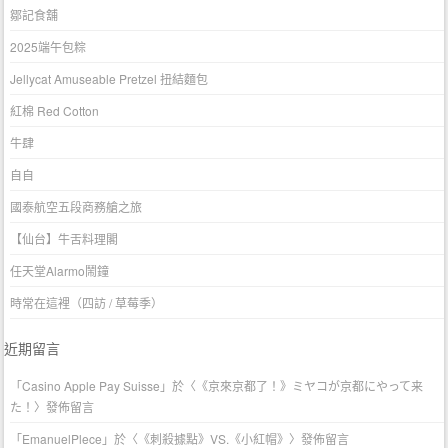
鄒記食舖
2025端午包粽
Jellycat Amuseable Pretzel 扭結麵包
紅棉 Red Cotton
牛肆
自自
國泰航空五段商務艙之旅
【仙台】牛舌料理閣
任天堂Alarmo鬧鐘
時常在這裡（四訪 / 草莓季）
近期留言
「
Casino Apple Pay Suisse
」於〈
《京來京都了！》ミヤコが京都にやって来
た！
〉發佈留言
「
EmanuelPlece
」於〈
《刺殺據點》VS.《小紅帽》
〉發佈留言