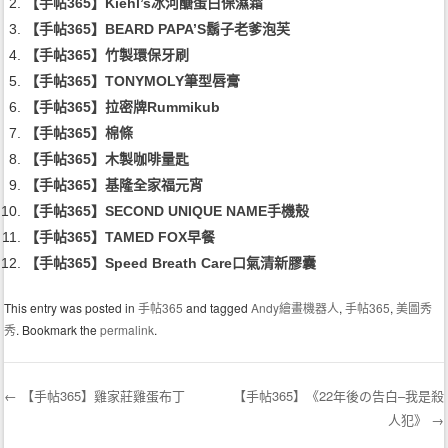
【手帖365】Kiehl’s冰河醣蛋白保濕霜
【手帖365】BEARD PAPA’S鬍子老爹泡芙
【手帖365】竹製環保牙刷
【手帖365】TONYMOLY筆型唇膏
【手帖365】拉密牌Rummikub
【手帖365】棉條
【手帖365】木製咖啡量匙
【手帖365】基隆全家福元宵
【手帖365】SECOND UNIQUE NAME手機殼
【手帖365】TAMED FOX早餐
【手帖365】Speed Breath Care口氣清新膠囊
This entry was posted in
手帖365
and tagged
Andy繪畫機器人
,
手帖365
,
美圖秀
秀
. Bookmark the
permalink
.
←
【手帖365】雞家莊雞蛋布丁
【手帖365】《22年後の告白–我是殺
人犯》
→
Post navigation