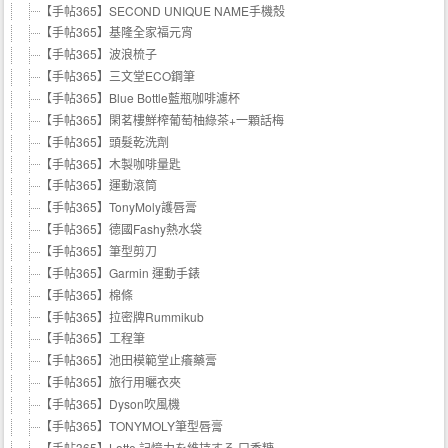
【手帖365】SECOND UNIQUE NAME手機殼
【手帖365】基隆全家福元宵
【手帖365】波浪梳子
【手帖365】三文堂ECO鋼筆
【手帖365】Blue Bottle藍瓶咖啡濾杯
【手帖365】閑茗樓鮮榨葡萄柚綠茶+一顆話梅
【手帖365】頭髮乾洗劑
【手帖365】木製咖啡量匙
【手帖365】運動滾筒
【手帖365】TonyMoly護唇膏
【手帖365】德國Fashy熱水袋
【手帖365】筆型剪刀
【手帖365】Garmin 運動手錶
【手帖365】棉條
【手帖365】拉密牌Rummikub
【手帖365】工程筆
【手帖365】池田模範堂止癢藥膏
【手帖365】旅行用曬衣夾
【手帖365】Dyson吹風機
【手帖365】TONYMOLY筆型唇膏
【手帖365】Lotte 記憶力を維持する 口香糖