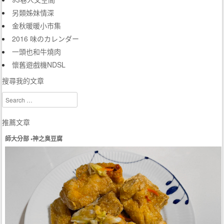
另類姊妹情深
金秋暖暖小市集
2016 味のカレンダー
一頭也和牛燒肉
懷舊遊戲機NDSL
搜尋我的文章
Search
推薦文章
師大分部 •神之臭豆腐