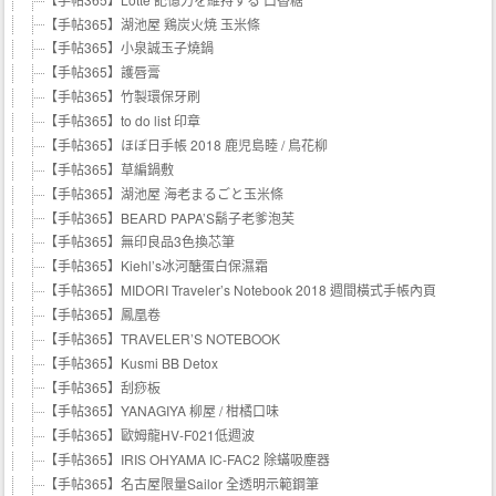
【手帖365】湖池屋 鶏炭火焼 玉米條
【手帖365】小泉誠玉子燒鍋
【手帖365】護唇膏
【手帖365】竹製環保牙刷
【手帖365】to do list 印章
【手帖365】ほぼ日手帳 2018 鹿児島睦 / 鳥花柳
【手帖365】草編鍋敷
【手帖365】湖池屋 海老まるごと玉米條
【手帖365】BEARD PAPA’S鬍子老爹泡芙
【手帖365】無印良品3色換芯筆
【手帖365】Kiehl’s冰河醣蛋白保濕霜
【手帖365】MIDORI Traveler’s Notebook 2018 週間橫式手帳內頁
【手帖365】鳳凰卷
【手帖365】TRAVELER’S NOTEBOOK
【手帖365】Kusmi BB Detox
【手帖365】刮痧板
【手帖365】YANAGIYA 柳屋 / 柑橘口味
【手帖365】歐姆龍HV-F021低週波
【手帖365】IRIS OHYAMA IC-FAC2 除蟎吸塵器
【手帖365】名古屋限量Sailor 全透明示範鋼筆