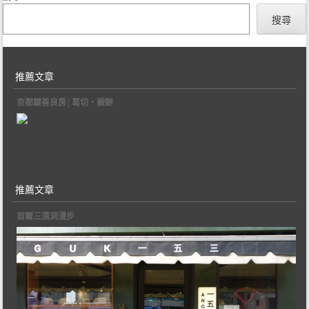
搜尋
推薦文章
京都鍵善良房│葛切‧蕨餅
推薦文章
首爾三清洞漫步