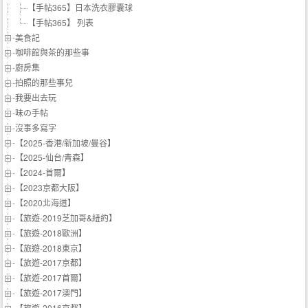
【手帖365】日本洗衣膠囊球
【手帖365】 列表
美食記
咖啡館與茶的那些事
廚房集
拍照的那些事兒
我要出去玩
味の手帖‬
沒事多寫字
【2025-香港/新加坡/曼谷】
【2025-仙台/青森】
【2024-首爾】
【2023京都大阪】
【2020北海道】
【旅遊-2019芝加哥&紐約】
【旅遊-2018歐洲】
【旅遊-2018東京】
【旅遊-2017京都】
【旅遊-2017首爾】
【旅遊-2017澳門】
【旅遊-2016京都】