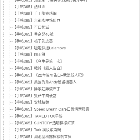
【手帖365】熱紅酒
【手帖365】手工陶瓷烤網
【手帖365】京都咖哩辣仙貝
【手帖365】可口奶滋
【手帖365】香奈兒46號
【手帖365】橘子剝皮器
【手帖365】啦啦快送Lalamove
【手帖365】國王餅
【手帖365】《今生是第一次》
【手帖365】韓片《殺人告白》
【手帖365】《22年後の告白–我是殺人犯》
【手帖365】美圖秀秀Andy繪畫機器人
【手帖365】雞家莊雞蛋布丁
【手帖365】雙菇牛肉便當
【手帖365】安城拉麵
【手帖365】Speed Breath Care口氣清新膠囊
【手帖365】TAMED FOX早餐
【手帖365】SUNTORY透明檸檬紅茶
【手帖365】Turk 斜紋鍛鐵鍋
【手帖365】湖池屋松露檸檬帆立貝