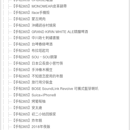
【手帖365】MONOWEAR皮革錶帶
【手帖365】iface手機殼
【手帖365】蒙古烤肉
【手帖365】沖繩読谷村燒窯
【手帖365】GRAND KIRIN WHITE ALE精釀啤酒
【手帖365】中川政七刺繡書籤
【手帖365】台啤春綠啤酒
【手帖365】布拉塔起司
【手帖365】SOU・SOU鋼筆
【手帖365】日本公長齋小菅竹筷
【手帖365】手沖橡木桶豆
【手帖365】不知道怎麼用的年曆
【手帖365】旅行用分裝盒
【手帖365】BOSE SoundLink Revolve 可攜式藍芽喇叭
【手帖365】Suica+iPhone8
【手帖365】烤葡萄柚
【手帖365】安太歲
【手帖365】初二小姑回娘家
【手帖365】炸年糕
【手帖365】2018年夜飯