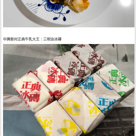
中興新村正典牛乳大王：三明治冰磚