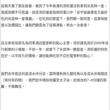
這兩天看了朋友臉書，看到了今年香港的添好運沒有拿到米其林一星，
我感到頗不可思議，這家添好運是我與同事口中「全宇宙最便宜又最好
吃的米其林一星餐廳」，在吃到的那當下，我們都一致同意，這美味程
度以及價錢比，讓我們願意為了這頓港點，再去一次香港！
店主麥桂培原先為四季酒店龍景軒的點心主管，添好運為其於2009年自
行創業的小餐館，不到一年，就拿下了米其林一顆星星。添好運的特色
在於，以平民化的價格，讓你能夠吃到不亞於龍景軒的點心！
我們去年造訪的是深水埗分店，當時僅有與九龍旺角以及深水埗兩間店
（現共有四間），我們從中環搭地鐵至太子站，走過去約7~8分鐘的距
離，不算難找。