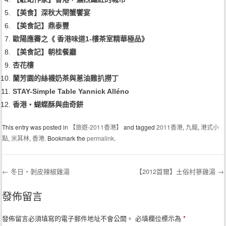
【美食】深秋大閘蟹饗宴
【美食記】鼎泰豐
歐陽應霽之《 香港味道1-樓茶室精華極品》
【美食記】朝桂餐廳
杏花樓
蘭芳園的絲襪奶茶與蔥油雞扒撈丁
STAY-Simple Table Yannick Alléno
香港‧蝴蝶酥與曲奇餅
This entry was posted in
【旅遊-2011香港】
and tagged
2011香港
,
九龍
,
港式小
點
,
米其林
,
香港
. Bookmark the
permalink
.
←
冬日‧剝皮辣椒雞湯
【2012首爾】土俗村篸雞湯
→
Post navigation
發佈留言
發佈留言必須填寫的電子郵件地址不會公開。
必填欄位標示為
*