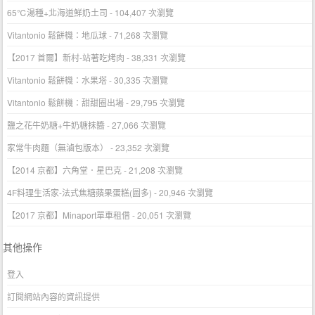
65℃湯種+北海道鮮奶土司
- 104,407 次瀏覽
Vitantonio 鬆餅機：地瓜球
- 71,268 次瀏覽
【2017 首爾】新村-站著吃烤肉
- 38,331 次瀏覽
Vitantonio 鬆餅機：水果塔
- 30,335 次瀏覽
Vitantonio 鬆餅機：甜甜圈出場
- 29,795 次瀏覽
鹽之花牛奶糖+牛奶糖抹醬
- 27,066 次瀏覽
家常牛肉麵（無滷包版本）
- 23,352 次瀏覽
【2014 京都】六角堂．星巴克
- 21,208 次瀏覽
4F料理生活家-法式焦糖蘋果蛋糕(圖多)
- 20,946 次瀏覽
【2017 京都】Minaport單車租借
- 20,051 次瀏覽
其他操作
登入
訂閱網站內容的資訊提供