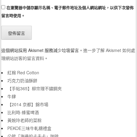
在
瀏覽器
中儲存顯示名稱、電子郵件地址及個人網站網址，以供下次發佈
留言時使用。
這個網站採用 Akismet 服務減少垃圾留言。
進一步了解 Akismet 如何處
理網站訪客的留言資料
。
紅棉 Red Cotton
巧克力奶油酥餅
【手帖365】柳宗理不鏽鋼夾
牛肆
【2014 京都】錦市場
比利時-蜂蜜啤酒
黃婉玲老師的菜粽
PEKOE三味牛軋糖禮盒
公館「海邊的卡夫卡」咖啡