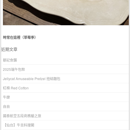
時常在這裡（草莓季）
近期文章
鄒記食舖
2025端午包粽
Jellycat Amuseable Pretzel 扭結麵包
紅棉 Red Cotton
牛肆
自自
國泰航空五段商務艙之旅
【仙台】牛舌料理閣