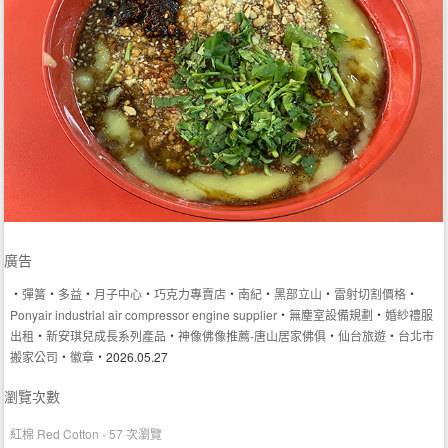
廣告
‧
彈簧
‧
多益
‧
月子中心
‧
巧克力專賣店
‧
南紀
‧
黑部立山
‧
雷射切割價格
‧
Ponyair industrial air compressor engine supplier
‧
無塵室設備規劃
‧
婚紗禮服
出租
‧
新安琪兒成長系列產品
‧
神像佛像推薦-唐山居家佛俱
‧
仙台旅遊
‧
台北市
搬家公司
‧
徽章
‧2026.05.27
瀏覽次數
紅棉 Red Cotton
- 57 次瀏覽