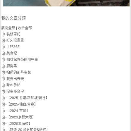
我的文章分類
展開全部
|
收合全部
裝修筆記
好久沒畫畫
手帖365
美食記
咖啡館與茶的那些事
廚房集
拍照的那些事兒
我要出去玩
味の手帖‬
沒事多寫字
【2025-香港/新加坡/曼谷】
【2025-仙台/青森】
【2024-首爾】
【2023京都大阪】
【2020北海道】
【旅遊-2019芝加哥&紐約】