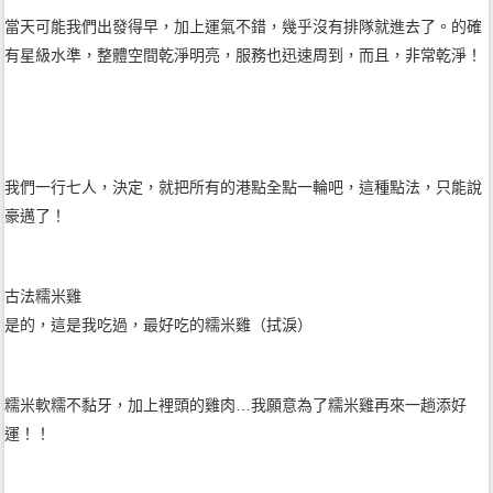
當天可能我們出發得早，加上運氣不錯，幾乎沒有排隊就進去了。的確
有星級水準，整體空間乾淨明亮，服務也迅速周到，而且，非常乾淨！
我們一行七人，決定，就把所有的港點全點一輪吧，這種點法，只能說
豪邁了！
古法糯米雞
是的，這是我吃過，最好吃的糯米雞（拭淚）
糯米軟糯不黏牙，加上裡頭的雞肉…我願意為了糯米雞再來一趟添好
運！！