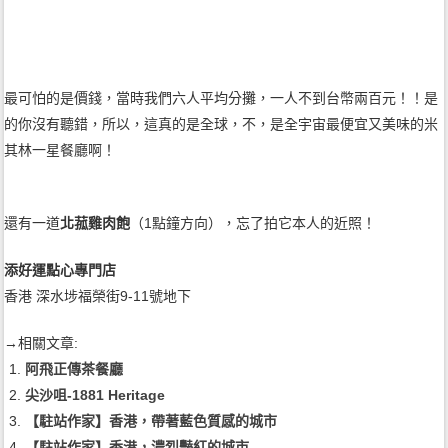
最可怕的是價錢，當時我們六人平均分攤，一人不到台幣兩百元！！是
的你沒有聽錯，所以，這真的是全球，不，是全宇宙最便宜又美味的米
其林一星餐廳啊！
還有一道
北菰雞肉飽
（1點鐘方向），忘了拍它本人的近照！
添好運點心專門店
香港 深水埗福榮街9-11號地下
→相關文章:
阿飛正傳茶餐廳
尖沙咀-1881 Heritage
【駐站作家】香港，帶著藍色質感的城市
【駐站作家】香港，濃烈豔紅的城市