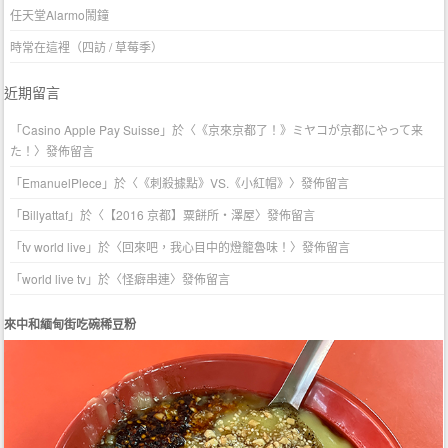
任天堂Alarmo鬧鐘
時常在這裡（四訪 / 草莓季）
近期留言
「
Casino Apple Pay Suisse
」於〈
《京來京都了！》ミヤコが京都にやって来
た！
〉發佈留言
「
EmanuelPlece
」於〈
《刺殺據點》VS.《小紅帽》
〉發佈留言
「
Billyattaf
」於〈
【2016 京都】粟餅所・澤屋
〉發佈留言
「
tv world live
」於〈
回來吧，我心目中的燈籠魯味！
〉發佈留言
「
world live tv
」於〈
怪癖串連
〉發佈留言
來中和緬甸街吃碗稀豆粉