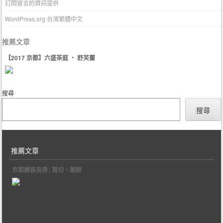
訂閱留言的資訊提供
WordPress.org 台灣繁體中文
推薦文章
【2017 京都】六盛茶庭 ‧ 舒芙蕾
搜尋
搜尋
推薦文章
京都鍵善良房│葛切‧蕨餅