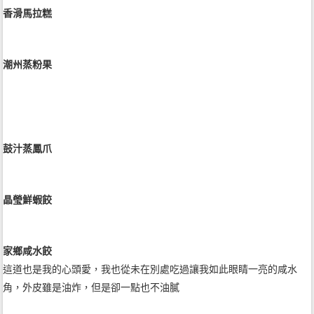
香滑馬拉糕
潮州蒸粉果
鼓汁蒸鳳爪
晶瑩鮮蝦餃
家鄉咸水餃
這道也是我的心頭愛，我也從未在別處吃過讓我如此眼睛一亮的咸水
角，外皮雖是油炸，但是卻一點也不油膩