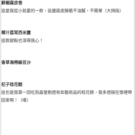
鮮蝦腐皮卷
這是我從小就愛的一款，這邊腐皮酥脆不油膩，不簡單（大拇指）
椰汁荔茸西米露
這款甜點也深得我心！
香草海帶綠豆沙
杞子桂花糕
這也是我第一回吃到晶瑩剔透有如藝術品的桂花糕，我多想揣在懷裡帶
回來啊！（嘆）