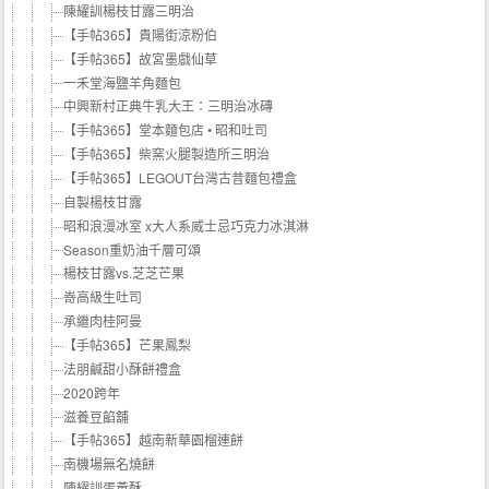
陳耀訓楊枝甘露三明治
【手帖365】貴陽街涼粉伯
【手帖365】故宮墨戲仙草
一禾堂海鹽羊角麵包
中興新村正典牛乳大王：三明治冰磚
【手帖365】堂本麵包店 • 昭和吐司
【手帖365】柴窯火腿製造所三明治
【手帖365】LEGOUT台灣古昔麵包禮盒
自製楊枝甘露
昭和浪漫冰室 x大人系威士忌巧克力冰淇淋
Season重奶油千層可頌
楊枝甘露vs.芝芝芒果
嵜高級生吐司
承繼肉桂阿曼
【手帖365】芒果鳳梨
法朋鹹甜小酥餅禮盒
2020跨年
滋養豆餡舖
【手帖365】越南新華園榴連餅
南機場無名燒餅
陳耀訓蛋黃酥