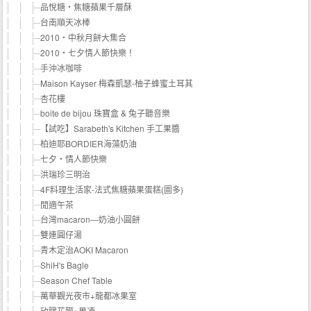
品悅糖‧焦糖蘋果千層酥
台南順天冰棒
2010‧中秋月餅大集合
2010‧七夕情人節快樂！
手沖冰咖啡
Maison Kayser 梅森凱瑟-柚子蜂蜜土耳其
杏花樓
boite de bijou 珠寶盒 & 兔子聽音樂
【試吃】Sarabeth's Kitchen 手工果醬
柏迪耶BORDIER海藻奶油
七夕‧情人節快樂
洪瑞珍三明治
4F料理生活家-法式焦糖蘋果蛋糕(圖多)
閒適午茶
台灣macaron—奶油小圓餅
雙連圓仔湯
青木定治AOKI Macaron
ShiH's Bagle
Season Chef Table
萬華觀光夜市+龍都冰果室
矽膠花膜+果凍