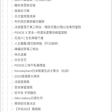
麵包林里綠豆椪
俊美松子酥
日日蜜柑霜淇淋
布列塔尼蕎麥鹹可麗餅
法朋蜜雪芒果三明治、楊枝甘露22階以及果然蜜桃
PEKOE X 堂本—特濃本產雙倍蜂蜜蛋糕
花鳥川│生乳檸檬千層
人生艱難,櫻花鉤吻鮭（阡日咖啡）
陳耀訓草莓三明治
林氏滋養
白水豆花
PEKOE三味牛軋糖禮盒
Kenelephant日本銘菓名店大集合（玩具）
2020蛋黃酥大車拼
法朋蛋黃酥
堂本蜂蜜蛋糕
好市多 半熟麵包
Niko bakery日香吐司
華西街珍果冰店
【手帖365】鳳眼糕