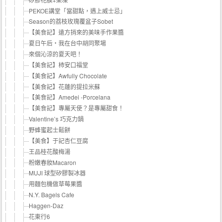
PEKOE講堂「當甜點，遇上威士忌」
Season的荔枝玫瑰覆盆子Sobet
【美食記】遠方捎來的美味手作果醬
夏日午后‧我在台中胡同聚場
來個沁涼的夏天吧！
【美食記】柿安口福堂
【美食記】Awfully Chocolate
【美食記】花蓮的提拉米蘇
【美食記】Amedei -Porcelana
【美食記】專屬天使？是專屬甜食！
Valentine’s 巧克力鍋
野蜂蜜起士鬆餅
【美食】于記杏仁豆腐
王品桂花酸梅湯
粉嫩春妝Macaron
MUJI 球型矽膠製冰器
用麵包機做草莓果醬
N.Y. Bagels Cafe
Haggen-Daz
花東行6