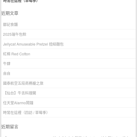
時常在這裡（草莓季）
近期文章
鄒記食舖
2025端午包粽
Jellycat Amuseable Pretzel 扭結麵包
紅棉 Red Cotton
牛肆
自自
國泰航空五段商務艙之旅
【仙台】牛舌料理閣
任天堂Alarmo鬧鐘
時常在這裡（四訪 / 草莓季）
近期留言