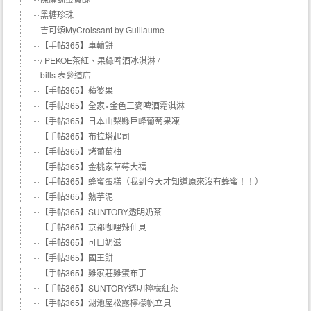
黑糖珍珠
吉可頌MyCroissant by Guillaume
【手帖365】車輪餅
/ PEKOE茶紅、果綠啤酒冰淇淋 /
bills 表參道店
【手帖365】蘋婆果
【手帖365】全家×金色三麥啤酒霜淇淋
【手帖365】日本山梨縣巨峰葡萄果凍
【手帖365】布拉塔起司
【手帖365】烤葡萄柚
【手帖365】金桃家草莓大福
【手帖365】蜂蜜蛋糕（我到今天才知道原來沒有蜂蜜！！）
【手帖365】熱芋泥
【手帖365】SUNTORY透明奶茶
【手帖365】京都咖哩辣仙貝
【手帖365】可口奶滋
【手帖365】國王餅
【手帖365】雞家莊雞蛋布丁
【手帖365】SUNTORY透明檸檬紅茶
【手帖365】湖池屋松露檸檬帆立貝