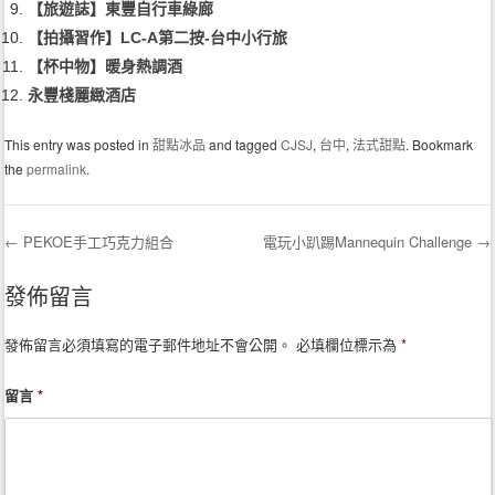
【旅遊誌】東豐自行車綠廊
【拍攝習作】LC-A第二按-台中小行旅
【杯中物】暖身熱調酒
永豐棧麗緻酒店
This entry was posted in
甜點冰品
and tagged
CJSJ
,
台中
,
法式甜點
. Bookmark
the
permalink
.
←
PEKOE手工巧克力組合
電玩小趴踢Mannequin Challenge
→
Post navigation
發佈留言
發佈留言必須填寫的電子郵件地址不會公開。
必填欄位標示為
*
留言
*