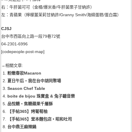
右：牛肝菌可可（金橘/爆米香/牛肝菌栗子甘納許）
左：青蘋果（檸檬薑茉莉甘納許/Granny Smith/海綿蛋糕/蛋白霜）
CJSJ
台中市西區向上路一段79巷72號
04-2301-6996
[codepeople-post-map]
→相關文章:
粉嫩春妝Macaron
夏日午后‧我在台中胡同聚場
Season Chef Table
boite de bijou 珠寶盒 & 兔子聽音樂
品悅糖‧焦糖蘋果千層酥
【手帖365】烤葡萄柚
【手帖365】堂本麵包店 • 昭和吐司
台中鼎王麻辣鍋