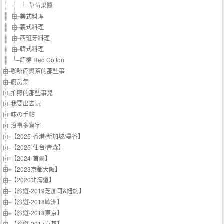
草莓果醬
美式料理
義式料理
西班牙料理
韓式料理
紅棉 Red Cotton
咖啡館與茶的那些事
廚房集
拍照的那些事兒
我要出去玩
味の手帖‬
沒事多寫字
【2025-香港/新加坡/曼谷】
【2025-仙台/青森】
【2024-首爾】
【2023京都大阪】
【2020北海道】
【旅遊-2019芝加哥&紐約】
【旅遊-2018歐洲】
【旅遊-2018東京】
【旅遊-2017京都】