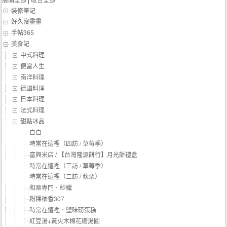
裝修筆記
好久沒畫畫
手帖365
美食記
中式料理
便當人生
南洋料理
德國料理
日本料理
法式料理
甜點冰品
自自
時常在這裡（四訪 / 草莓季）
富興米店 / 【台灣隆源餅行】月光餅禮盒
時常在這裡（三訪 / 草莓季）
時常在這裡（二訪 / 秋栗）
和栗専門．紗織
粉粿柚香307
時常在這裡．鹽味磅蛋糕
紅豆湯+黃火木棉花糖湯圓