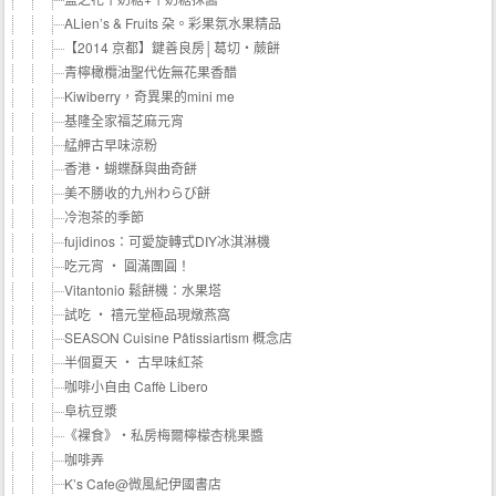
ALien’s & Fruits 朶。彩果氛水果精品
【2014 京都】鍵善良房│葛切‧蕨餅
青檸橄欖油聖代佐無花果香醋
Kiwiberry，奇異果的mini me
基隆全家福芝麻元宵
艋舺古早味涼粉
香港‧蝴蝶酥與曲奇餅
美不勝收的九州わらび餅
冷泡茶的季節
fujidinos：可愛旋轉式DIY冰淇淋機
吃元宵 ‧ 圓滿團圓！
Vitantonio 鬆餅機：水果塔
試吃 ‧ 禧元堂極品現燉燕窩
SEASON Cuisine Pâtissiartism 概念店
半個夏天 ‧ 古早味紅茶
咖啡小自由 Caffè Libero
阜杭豆漿
《裸食》‧私房梅爾檸檬杏桃果醬
咖啡弄
K’s Cafe@微風紀伊國書店