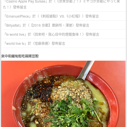
「
Casino Apple Pay Suisse
」於〈
《京來京都了！》ミヤコが京都にやって来
た！
〉發佈留言
「
EmanuelPlece
」於〈
《刺殺據點》VS.《小紅帽》
〉發佈留言
「
Billyattaf
」於〈
【2016 京都】粟餅所・澤屋
〉發佈留言
「
tv world live
」於〈
回來吧，我心目中的燈籠魯味！
〉發佈留言
「
world live tv
」於〈
怪癖串連
〉發佈留言
來中和緬甸街吃碗稀豆粉