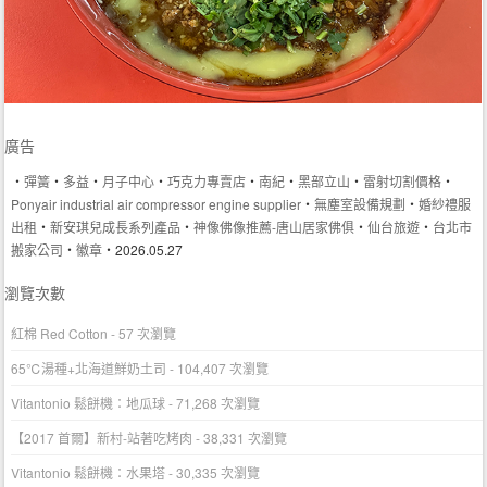
廣告
‧
彈簧
‧
多益
‧
月子中心
‧
巧克力專賣店
‧
南紀
‧
黑部立山
‧
雷射切割價格
‧
Ponyair industrial air compressor engine supplier
‧
無塵室設備規劃
‧
婚紗禮服
出租
‧
新安琪兒成長系列產品
‧
神像佛像推薦-唐山居家佛俱
‧
仙台旅遊
‧
台北市
搬家公司
‧
徽章
‧2026.05.27
瀏覽次數
紅棉 Red Cotton
- 57 次瀏覽
65℃湯種+北海道鮮奶土司
- 104,407 次瀏覽
Vitantonio 鬆餅機：地瓜球
- 71,268 次瀏覽
【2017 首爾】新村-站著吃烤肉
- 38,331 次瀏覽
Vitantonio 鬆餅機：水果塔
- 30,335 次瀏覽