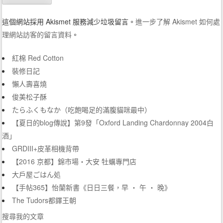
這個網站採用 Akismet 服務減少垃圾留言。
進一步了解 Akismet 如何處
理網站訪客的留言資料
。
紅棉 Red Cotton
裝修日記
懶人壽喜燒
俊美松子酥
たらふくもなか（吃飽喝足的滿腹貓咪最中）
【夏日的blog傳說】第9發「Oxford Landing Chardonnay 2004白
酒」
GRDIII+皮革相機背帶
【2016 京都】錦市場‧大安 牡蠣專門店
大戶屋ごはん処
【手帖365】怡蘭新書《日日三餐，早 ‧ 午 ‧ 晚》
The Tudors都鐸王朝
搜尋我的文章