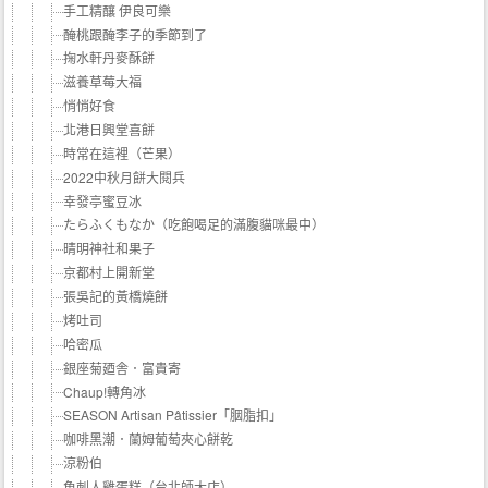
手工精釀 伊良可樂
醃桃跟醃李子的季節到了
掬水軒丹麥酥餅
滋養草莓大福
悄悄好食
北港日興堂喜餅
時常在這裡（芒果）
2022中秋月餅大閱兵
幸發亭蜜豆冰
たらふくもなか（吃飽喝足的滿腹貓咪最中）
晴明神社和果子
京都村上開新堂
張吳記的黃橋燒餅
烤吐司
哈密瓜
銀座菊廼舎．富貴寄
Chaup!轉角冰
SEASON Artisan Pâtissier「胭脂扣」
咖啡黑潮．蘭姆葡萄夾心餅乾
涼粉伯
魚刺人雞蛋糕（台北師大店）