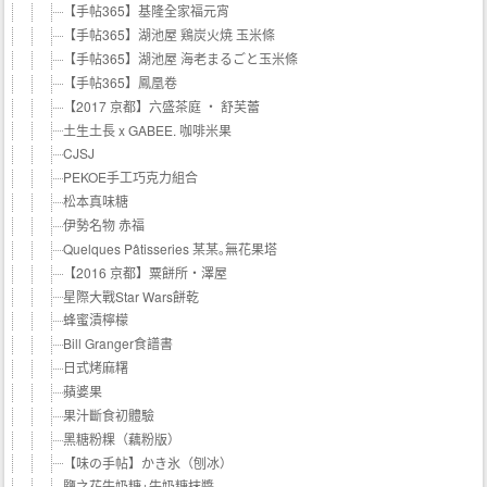
【手帖365】基隆全家福元宵
【手帖365】湖池屋 鶏炭火焼 玉米條
【手帖365】湖池屋 海老まるごと玉米條
【手帖365】鳳凰卷
【2017 京都】六盛茶庭 ‧ 舒芙蕾
土生土長 x GABEE. 咖啡米果
CJSJ
PEKOE手工巧克力組合
松本真味糖
伊勢名物 赤福
Quelques Pâtisseries 某某｡無花果塔
【2016 京都】粟餅所・澤屋
星際大戰Star Wars餅乾
蜂蜜漬檸檬
Bill Granger食譜書
日式烤麻糬
蘋婆果
果汁斷食初體驗
黑糖粉粿（藕粉版）
【味の手帖】かき氷（刨冰）
鹽之花牛奶糖+牛奶糖抹醬