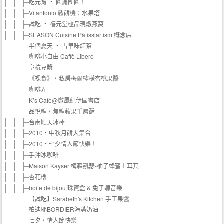
吃元宵 ‧ 圓滿團圓！
Vitantonio 鬆餅機：水果塔
試吃 ‧ 禧元堂極品現燉燕窩
SEASON Cuisine Pâtissiartism 概念店
半個夏天 ‧ 古早味紅茶
咖啡小自由 Caffè Libero
阜杭豆漿
《裸食》‧私房梅爾檸檬杏桃果醬
咖啡弄
K’s Cafe@微風紀伊國書店
品悅糖‧焦糖蘋果千層酥
台南順天冰棒
2010‧中秋月餅大集合
2010‧七夕情人節快樂！
手沖冰咖啡
Maison Kayser 梅森凱瑟-柚子蜂蜜土耳其
杏花樓
boite de bijou 珠寶盒 & 兔子聽音樂
【試吃】Sarabeth's Kitchen 手工果醬
柏迪耶BORDIER海藻奶油
七夕‧情人節快樂