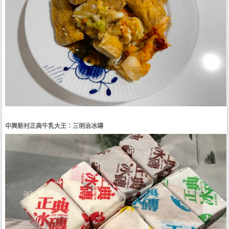
中興新村正典牛乳大王：三明治冰磚