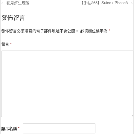
←
養月妍生理餐
【手帖365】Suica+iPhone8
→
Post navigation
發佈留言
發佈留言必須填寫的電子郵件地址不會公開。
必填欄位標示為
*
留言
*
顯示名稱
*