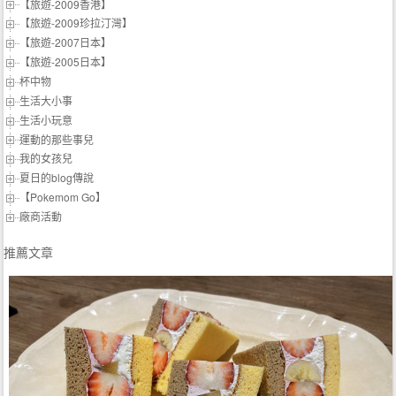
【旅遊-2009香港】
【旅遊-2009珍拉汀灣】
【旅遊-2007日本】
【旅遊-2005日本】
杯中物
生活大小事
生活小玩意
運動的那些事兒
我的女孩兒
夏日的blog傳說
【Pokemom Go】
廠商活動
推薦文章