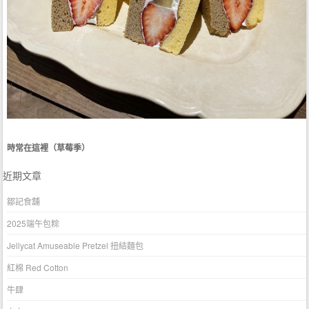
時常在這裡（草莓季）
近期文章
鄒記食舖
2025端午包粽
Jellycat Amuseable Pretzel 扭結麵包
紅棉 Red Cotton
牛肆