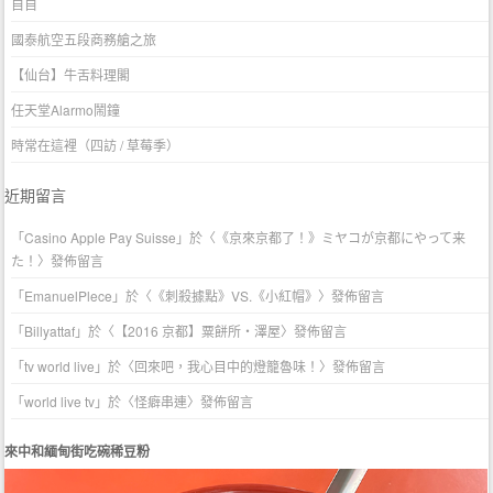
自自
國泰航空五段商務艙之旅
【仙台】牛舌料理閣
任天堂Alarmo鬧鐘
時常在這裡（四訪 / 草莓季）
近期留言
「
Casino Apple Pay Suisse
」於〈
《京來京都了！》ミヤコが京都にやって来
た！
〉發佈留言
「
EmanuelPlece
」於〈
《刺殺據點》VS.《小紅帽》
〉發佈留言
「
Billyattaf
」於〈
【2016 京都】粟餅所・澤屋
〉發佈留言
「
tv world live
」於〈
回來吧，我心目中的燈籠魯味！
〉發佈留言
「
world live tv
」於〈
怪癖串連
〉發佈留言
來中和緬甸街吃碗稀豆粉