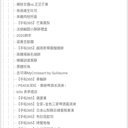
楊枝甘露vs.芝芝芒果
嵜高級生吐司
承繼肉桂阿曼
【手帖365】芒果鳳梨
法朋鹹甜小酥餅禮盒
2020跨年
滋養豆餡舖
【手帖365】越南新華園榴連餅
南機場無名燒餅
陳耀訓蛋黃酥
黑糖珍珠
吉可頌MyCroissant by Guillaume
【手帖365】車輪餅
/ PEKOE茶紅、果綠啤酒冰淇淋 /
bills 表參道店
【手帖365】蘋婆果
【手帖365】全家×金色三麥啤酒霜淇淋
【手帖365】日本山梨縣巨峰葡萄果凍
【手帖365】布拉塔起司
【手帖365】烤葡萄柚