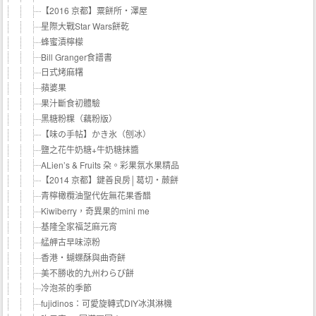
【2016 京都】粟餅所・澤屋
星際大戰Star Wars餅乾
蜂蜜漬檸檬
Bill Granger食譜書
日式烤麻糬
蘋婆果
果汁斷食初體驗
黑糖粉粿（藕粉版）
【味の手帖】かき氷（刨冰）
鹽之花牛奶糖+牛奶糖抹醬
ALien’s & Fruits 朶。彩果氛水果精品
【2014 京都】鍵善良房│葛切‧蕨餅
青檸橄欖油聖代佐無花果香醋
Kiwiberry，奇異果的mini me
基隆全家福芝麻元宵
艋舺古早味涼粉
香港‧蝴蝶酥與曲奇餅
美不勝收的九州わらび餅
冷泡茶的季節
fujidinos：可愛旋轉式DIY冰淇淋機