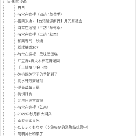
甜點冰品
自自
時常在這裡（四訪 / 草莓季）
富興米店 / 【台灣隆源餅行】月光餅禮盒
時常在這裡（三訪 / 草莓季）
時常在這裡（二訪 / 秋栗）
和栗専門．紗織
粉粿柚香307
時常在這裡．鹽味磅蛋糕
紅豆湯+黃火木棉花糖湯圓
手工精釀 伊良可樂
醃桃跟醃李子的季節到了
掬水軒丹麥酥餅
滋養草莓大福
悄悄好食
北港日興堂喜餅
時常在這裡（芒果）
2022中秋月餅大閱兵
幸發亭蜜豆冰
たらふくもなか（吃飽喝足的滿腹貓咪最中）
晴明神社和果子