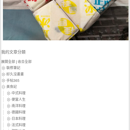
我的文章分類
展開全部
|
收合全部
裝修筆記
好久沒畫畫
手帖365
美食記
中式料理
便當人生
南洋料理
德國料理
日本料理
法式料理