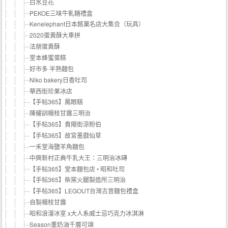
白水豆花
PEKOE三味牛軋糖禮盒
Kenelephant日本銘菓名店大集合（玩具）
2020蛋黃酥大車拼
法朋蛋黃酥
堂本蜂蜜蛋糕
好市多 半熟麵包
Niko bakery日香吐司
華西街珍果冰店
【手帖365】鳳眼糕
陳耀訓楊枝甘露三明治
【手帖365】貴陽街涼粉伯
【手帖365】故宮墨戲仙草
一禾堂海鹽羊角麵包
中興新村正典牛乳大王：三明治冰磚
【手帖365】堂本麵包店 • 昭和吐司
【手帖365】柴窯火腿製造所三明治
【手帖365】LEGOUT台灣古昔麵包禮盒
自製楊枝甘露
昭和浪漫冰室 x大人系威士忌巧克力冰淇淋
Season重奶油千層可頌