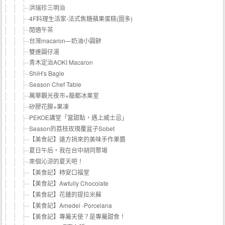
洪瑞珍三明治
4F料理生活家-法式焦糖蘋果蛋糕(圖多)
閒適午茶
台灣macaron—奶油小圓餅
雙連圓仔湯
青木定治AOKI Macaron
ShiH's Bagle
Season Chef Table
萬華觀光夜市+龍都冰果室
矽膠花膜+果凍
PEKOE講堂「當甜點，遇上威士忌」
Season的荔枝玫瑰覆盆子Sobet
【美食記】遠方捎來的美味手作果醬
夏日午后‧我在台中胡同聚場
來個沁涼的夏天吧！
【美食記】柿安口福堂
【美食記】Awfully Chocolate
【美食記】花蓮的提拉米蘇
【美食記】Amedei -Porcelana
【美食記】專屬天使？是專屬甜食！