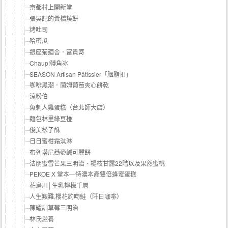
京都村上開新堂
張吳記的黃橋燒餅
烤吐司
哈密瓜
銀座菊廼舎．富貴寄
Chaup!轉角冰
SEASON Artisan Pâtissier「胭脂扣」
咖啡黑潮．蘭姆葡萄夾心餅乾
涼粉伯
魚刺人雞蛋糕（台北師大店）
麵包林里綠豆椪
俊美松子酥
日日蜜柑霜淇淋
布列塔尼蕎麥鹹可麗餅
法朋蜜雪芒果三明治、楊枝甘露22階以及果然蜜桃
PEKOE X 堂本—特濃本產雙倍蜂蜜蛋糕
花鳥川│生乳檸檬千層
人生艱難,櫻花鉤吻鮭（阡日咖啡）
陳耀訓草莓三明治
林氏滋養