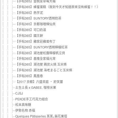
【手帖365】金桃家草莓大福
【手帖365】蜂蜜蛋糕（我到今天才知道原來沒有蜂蜜！！）
【手帖365】熱芋泥
【手帖365】SUNTORY透明奶茶
【手帖365】京都咖哩辣仙貝
【手帖365】可口奶滋
【手帖365】國王餅
【手帖365】雞家莊雞蛋布丁
【手帖365】SUNTORY透明檸檬紅茶
【手帖365】湖池屋松露檸檬帆立貝
【手帖365】基隆全家福元宵
【手帖365】湖池屋 鶏炭火焼 玉米條
【手帖365】湖池屋 海老まるごと玉米條
【手帖365】鳳凰卷
【2017 京都】六盛茶庭 ‧ 舒芙蕾
土生土長 x GABEE. 咖啡米果
CJSJ
PEKOE手工巧克力組合
松本真味糖
伊勢名物 赤福
Quelques Pâtisseries 某某｡無花果塔