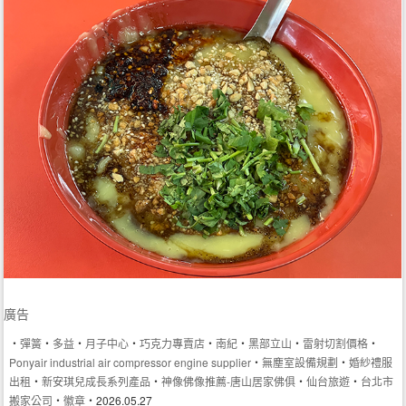
廣告
‧
彈簧
‧
多益
‧
月子中心
‧
巧克力專賣店
‧
南紀
‧
黑部立山
‧
雷射切割價格
‧
Ponyair industrial air compressor engine supplier
‧
無塵室設備規劃
‧
婚紗禮服
出租
‧
新安琪兒成長系列產品
‧
神像佛像推薦-唐山居家佛俱
‧
仙台旅遊
‧
台北市
搬家公司
‧
徽章
‧2026.05.27