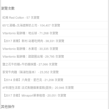
瀏覽次數
紅棉 Red Cotton
- 57 次瀏覽
65℃湯種+北海道鮮奶土司
- 104,407 次瀏覽
Vitantonio 鬆餅機：地瓜球
- 71,268 次瀏覽
【2017 首爾】新村-站著吃烤肉
- 38,331 次瀏覽
Vitantonio 鬆餅機：水果塔
- 30,335 次瀏覽
Vitantonio 鬆餅機：甜甜圈出場
- 29,795 次瀏覽
鹽之花牛奶糖+牛奶糖抹醬
- 27,066 次瀏覽
家常牛肉麵（無滷包版本）
- 23,352 次瀏覽
【2014 京都】六角堂．星巴克
- 21,208 次瀏覽
4F料理生活家-法式焦糖蘋果蛋糕(圖多)
- 20,946 次瀏覽
【2017 京都】Minaport單車租借
- 20,051 次瀏覽
其他操作