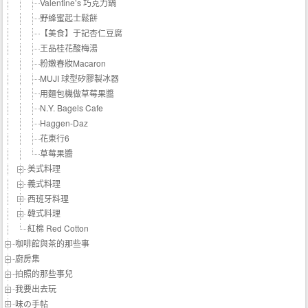
Valentine’s 巧克力鍋
野蜂蜜起士鬆餅
【美食】于記杏仁豆腐
王品桂花酸梅湯
粉嫩春妝Macaron
MUJI 球型矽膠製冰器
用麵包機做草莓果醬
N.Y. Bagels Cafe
Haggen-Daz
花東行6
草莓果醬
美式料理
義式料理
西班牙料理
韓式料理
紅棉 Red Cotton
咖啡館與茶的那些事
廚房集
拍照的那些事兒
我要出去玩
味の手帖‬