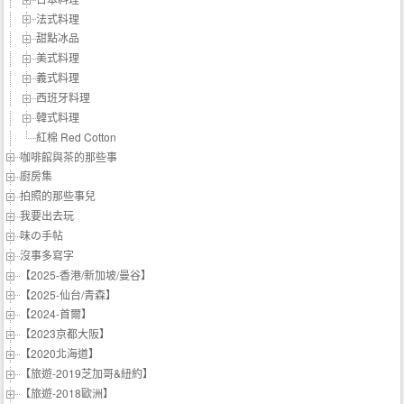
法式料理
甜點冰品
美式料理
義式料理
西班牙料理
韓式料理
紅棉 Red Cotton
咖啡館與茶的那些事
廚房集
拍照的那些事兒
我要出去玩
味の手帖‬
沒事多寫字
【2025-香港/新加坡/曼谷】
【2025-仙台/青森】
【2024-首爾】
【2023京都大阪】
【2020北海道】
【旅遊-2019芝加哥&紐約】
【旅遊-2018歐洲】