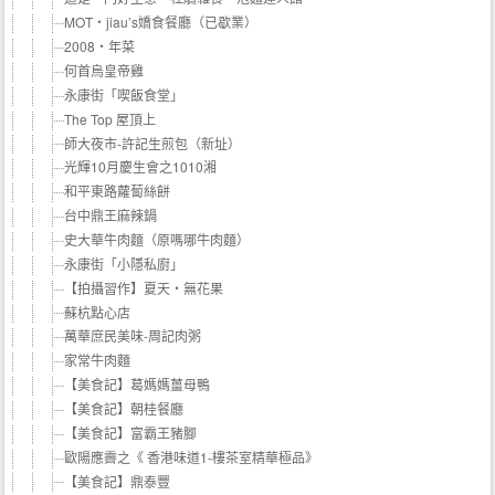
MOT‧jiau’s嬌食餐廳（已歇業）
2008‧年菜
何首烏皇帝雞
永康街「喫飯食堂」
The Top 屋頂上
師大夜市-許記生煎包（新址）
光輝10月慶生會之1010湘
和平東路蘿蔔絲餅
台中鼎王麻辣鍋
史大華牛肉麵（原嗎哪牛肉麵）
永康街「小隱私廚」
【拍攝習作】夏天‧無花果
蘇杭點心店
萬華庶民美味-周記肉粥
家常牛肉麵
【美食記】葛媽媽薑母鴨
【美食記】朝桂餐廳
【美食記】富霸王豬腳
歐陽應霽之《 香港味道1-樓茶室精華極品》
【美食記】鼎泰豐