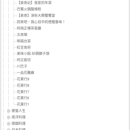
【美食記】我家的年菜
巴蜀火鍋酸辣粉
【美食】深秋大閘蟹饗宴
回來吧，我心目中的燈籠魯味！
阿飛正傳茶餐廳
北來順
明福台菜
紅豆食府
美味小館-砂鍋獅子頭
阿正廚坊
川巴子
一品花雕雞
花東行9
花東行8
花東行7
花東行6
花東行1
便當人生
南洋料理
德國料理
日本料理