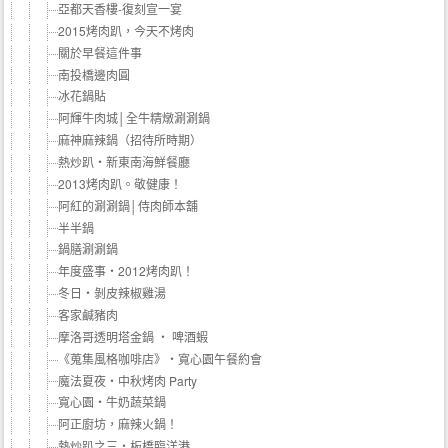
亞都天香樓-復刻宣一宴
2015烤肉趴，今天不烤肉
關於早餐這件事
南投橋邊肉圓
冰花鍋貼
阿輝牛肉城│全牛精燉涮涮鍋
麻神麻辣鍋（招待所時期）
熱炒趴‧新東南海鮮餐廳
2013烤肉趴。敬健康！
阿紅的涮涮鍋│侍肉師本舖
半半鍋
鍋膳涮涮鍋
年度盛事‧2012烤肉趴！
冬日‧剝皮辣椒雞湯
客家鹹豬肉
摩洛哥透明塔金鍋 ‧ 啤酒蝦
《蒐集風格咖啡店》‧寬心園午餐約會
魔法夏夜‧中秋烤肉 Party
寬心園‧牛奶蔬菜鍋
阿正廚坊，麻辣火鍋！
熱炒趴之三‧板橋臨洋港