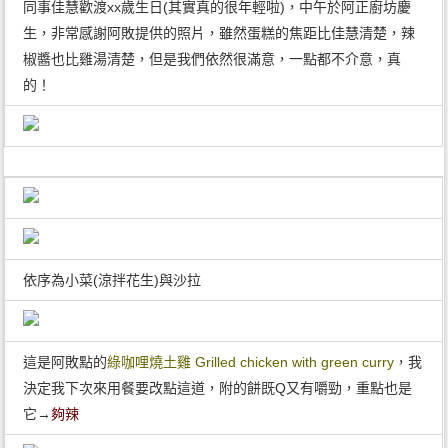
同事佳慧歡渡xx歲生日(其實真的很年輕啦)，中午於阿正廚坊慶
生，非常感謝阿敗提供的照片，雖然蛋糕的焦距比佳慧清楚，辣
椒醬也比雞湯清楚，但是我們依然很滿意，一點都不介意，真
的！
依序為小菜(涼拌花生)與沙拉
這是阿敗點的
綠咖哩燒土雞 Grilled chicken with green curry
，我
決定我下次來用餐要改點這道，附的餅既Q又有嚼勁，重點也是
它→
夠辣