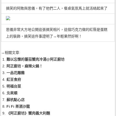
搞笑的阿敗與思儀，有了他們二人，餐桌氣氛馬上就活絡起來了
思儀非常大方地公開這張搞笑相片，這個巧克力做的紅唇是蛋糕
上的裝飾，搞笑這件事證明了→年輕果然好啊！
→相關文章:
難以忘懷的蕃茄蟹肉冷湯@阿正廚坊
阿正廚坊，麻辣火鍋！
一品花雕雞
紅豆食府
明福台菜
北來順
蘇杭點心店
Fi Fi 茶酒沙龍
《阿正廚坊》蟹肉義大利麵