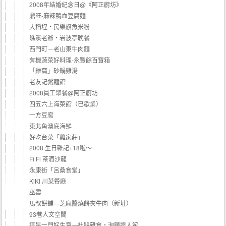
2008年結婚紀念日@《阿正廚坊》
鼎旺-麻辣鴨血豆腐麵
大稻埕‧民樂旗魚米粉
礁溪老爺‧岩波亭晚餐
西門町－老山東牛肉麵
有機蔬菜好料理-永豐餘百寶箱
「雞窩」砂鍋雞湯
老友記粥麵館
2008員工聚餐@阿正廚坊
四五六上海菜館（已歇業）
一方豆腐
東北角澳底海鮮
好吃台菜「雞家莊」
2008.生日雜記+18啦～
Fi Fi 茶酒沙龍
永康街「呂桑食堂」
KiKi 川菜餐廳
巫雲
馬叔餅鋪—芝麻醬燒餅夾牛肉（新址）
93巷人文空間
這是一門好生意—杜鵑雜食‧泡麵達人館