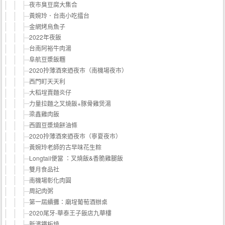
夜市臭豆腐大集合
黃婉玲．台南小吃擂台
金網烤烏魚子
2022年夜飯
台南阿裕牛肉湯
阜航豆漿飯糰
2020拎薄酒來迺夜市（南機場夜市）
西門町天天利
大稻埕賣麵炎仔
力量拉麵之叉燒飯+豚骨雞煲湯
梁鑫雞肉飯
西園豆漿燒餅油條
2020拎薄酒來迺夜市（寧夏夜市）
黃婉玲老師的古早味花生粽
Longtail便當 ：叉燒飯&香脆雞腿飯
雙月食品社
南機場彰化肉圓
周記肉粥
第一屆續攤：廟埕葡萄酒辦桌
2020尾牙-華泰王子飯店九華樓
新濱鐵板燒