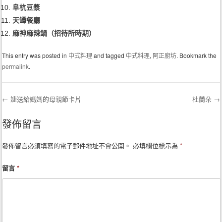
阜杭豆漿
天罈餐廳
麻神麻辣鍋（招待所時期）
This entry was posted in
中式料理
and tagged
中式料理
,
阿正廚坊
. Bookmark the
permalink
.
←
婕送給媽媽的母親節卡片
杜蘭朵
→
Post navigation
發佈留言
發佈留言必須填寫的電子郵件地址不會公開。
必填欄位標示為
*
留言
*