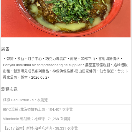
廣告
‧
彈簧
‧
多益
‧
月子中心
‧
巧克力專賣店
‧
南紀
‧
黑部立山
‧
雷射切割價格
‧
Ponyair industrial air compressor engine supplier
‧
無塵室設備規劃
‧
婚紗禮服
出租
‧
新安琪兒成長系列產品
‧
神像佛像推薦-唐山居家佛俱
‧
仙台旅遊
‧
台北市
搬家公司
‧
徽章
‧2026.05.27
瀏覽次數
紅棉 Red Cotton
- 57 次瀏覽
65℃湯種+北海道鮮奶土司
- 104,407 次瀏覽
Vitantonio 鬆餅機：地瓜球
- 71,268 次瀏覽
【2017 首爾】新村-站著吃烤肉
- 38,331 次瀏覽