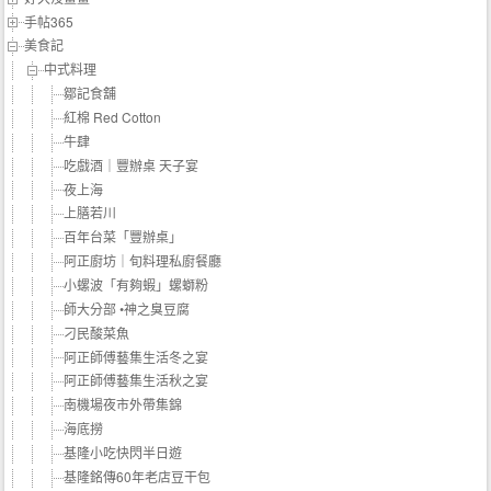
手帖365
美食記
中式料理
鄒記食舖
紅棉 Red Cotton
牛肆
吃戲酒｜豐辦桌 天子宴
夜上海
上膳若川
百年台菜「豐辦桌」
阿正廚坊｜旬料理私廚餐廳
小螺波「有夠蝦」螺螄粉
師大分部 •神之臭豆腐
刁民酸菜魚
阿正師傅藝集生活冬之宴
阿正師傅藝集生活秋之宴
南機場夜市外帶集錦
海底撈
基隆小吃快閃半日遊
基隆銘傳60年老店豆干包