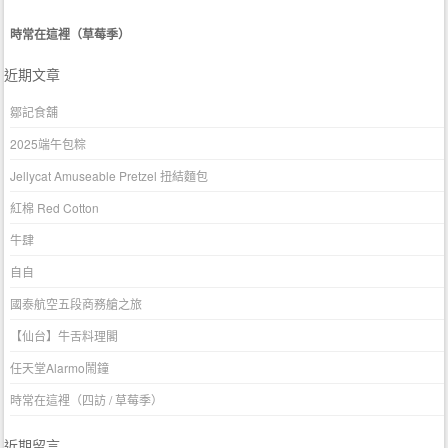
時常在這裡（草莓季）
近期文章
鄒記食舖
2025端午包粽
Jellycat Amuseable Pretzel 扭結麵包
紅棉 Red Cotton
牛肆
自自
國泰航空五段商務艙之旅
【仙台】牛舌料理閣
任天堂Alarmo鬧鐘
時常在這裡（四訪 / 草莓季）
近期留言