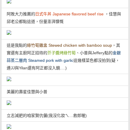
阿敗大力推薦的
日式牛丼 Japanese flavored beef rise
，佳慧與
邱老公都點這道，份量澎湃慷慨
這是我點的
綠竹筍雞盅 Stewed chicken with bamboo soup
，其
實還有主廚阿正招待的
芥子醬烤綠竹筍
、小普與Jeffery點的
金銀
蒜蒸二層肉 Steamed pork with garlic
這幾樣菜色都沒拍到(疑，
連JJ與Yilan還有阿正都沒入鏡….)
美麗的壽星佳慧與小普
立志減肥的咱家賢伉儷(我沒化妝ㄟ…救郎喔)