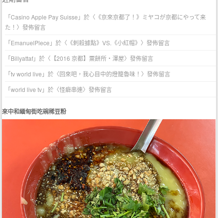
「
Casino Apple Pay Suisse
」於〈
《京來京都了！》ミヤコが京都にやって来
た！
〉發佈留言
「
EmanuelPlece
」於〈
《刺殺據點》VS.《小紅帽》
〉發佈留言
「
Billyattaf
」於〈
【2016 京都】粟餅所・澤屋
〉發佈留言
「
tv world live
」於〈
回來吧，我心目中的燈籠魯味！
〉發佈留言
「
world live tv
」於〈
怪癖串連
〉發佈留言
來中和緬甸街吃碗稀豆粉