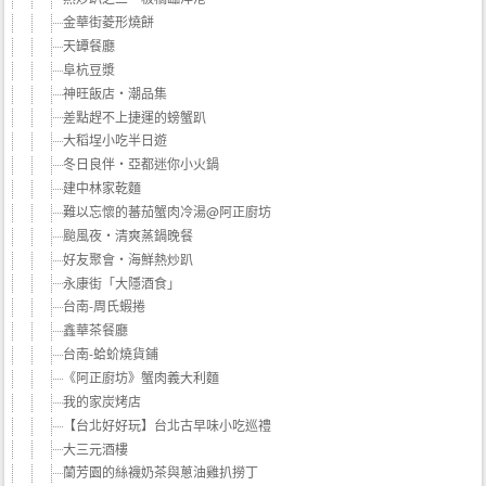
金華街菱形燒餅
天罈餐廳
阜杭豆漿
神旺飯店‧潮品集
差點趕不上捷運的螃蟹趴
大稻埕小吃半日遊
冬日良伴‧亞都迷你小火鍋
建中林家乾麵
難以忘懷的蕃茄蟹肉冷湯@阿正廚坊
颱風夜‧清爽蒸鍋晚餐
好友聚會‧海鮮熱炒趴
永康街「大隱酒食」
台南-周氏蝦捲
鑫華茶餐廳
台南-蛤蚧燒貨鋪
《阿正廚坊》蟹肉義大利麵
我的家炭烤店
【台北好好玩】台北古早味小吃巡禮
大三元酒樓
蘭芳園的絲襪奶茶與蔥油雞扒撈丁