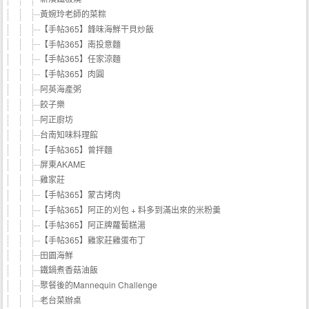
黃婉玲老師的菜粽
【手帖365】鋒味海鮮干貝炒飯
【手帖365】南投意麵
【手帖365】任家涼麵
【手帖365】肉圓
阿英海產粥
餃子樂
阿正廚坊
台南知味料理館
【手帖365】曾拌麵
屏東AKAME
雞家莊
【手帖365】蒙古烤肉
【手帖365】阿正的刈包 + 料多到滿出來的米粉羹
【手帖365】阿正牌蘿蔔糕湯
【手帖365】雞家莊雞蛋布丁
田園海鮮
鐵鍋煮香菇油飯
聚餐後的Mannequin Challenge
老台菜辦桌