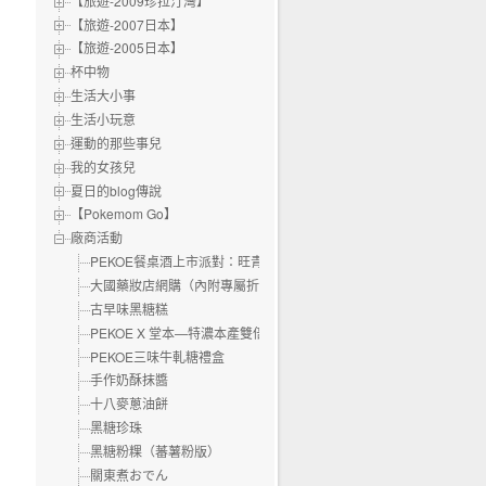
【旅遊-2009珍拉汀灣】
【旅遊-2007日本】
【旅遊-2005日本】
杯中物
生活大小事
生活小玩意
運動的那些事兒
我的女孩兒
夏日的blog傳說
【Pokemom Go】
廠商活動
PEKOE餐桌酒上市派對：旺青．台灣果茶啤酒｜紅遇．台灣紅茶啤酒
大國藥妝店網購（內附專屬折扣碼）
古早味黑糖糕
PEKOE X 堂本—特濃本產雙倍蜂蜜蛋糕
PEKOE三味牛軋糖禮盒
手作奶酥抹醬
十八麥蔥油餅
黑糖珍珠
黑糖粉粿（蕃薯粉版）
關東煮おでん