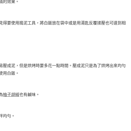
睛的效果。
見得要使用搗泥工具，將白飯放在袋中或是用湯匙反覆揉壓也可達到相
易壓成泥，但是烘烤時要多花一點時間。壓成泥只是為了烘烤出來均勻
使用白飯。
為
柚子胡椒
也有鹹味。
拌均勻。