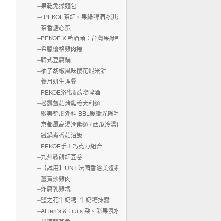
果乾免揉麵包
/ PEKOE茶紅、果綠啤酒冰淇淋 /
茶香溏心蛋
PEKOE X 啤酒頭：台灣果綠啤酒｜茶紅啤酒
希臘優格雞肉捲
韓式豆腐鍋
柚子胡椒風味櫻花蝦米餅
養月妍生理餐
PEKOE洛蜜&荔蜜啤酒
松露蕈菇烤雞義大利麵
緻美整形外科-BBL脈衝光除毛
京都風高湯冷素麵 / 西瓜冷湯素麵
鐵鍋煮香菇油飯
PEKOE手工巧克力組合
九州鬆餅紅豆卷
【試用】UNT 法國香浴美體系列
薑黃炒雞肉
炸腐乳雞塊
鹽之花牛奶糖+牛奶糖抹醬
ALien’s & Fruits 朶。彩果氛水果精品