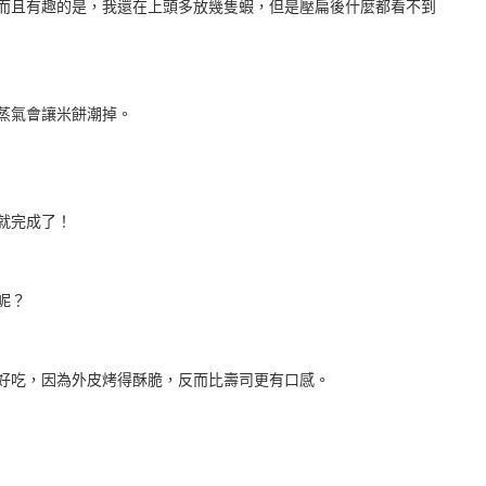
而且有趣的是，我還在上頭多放幾隻蝦，但是壓扁後什麼都看不到
蒸氣會讓米餅潮掉。
就完成了！
呢？
好吃，因為外皮烤得酥脆，反而比壽司更有口感。