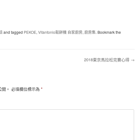
焙
and tagged
PEKOE
,
Vitantonio鬆餅機 自家廚房
,
廚房集
. Bookmark the
2018東京馬拉松完賽心得
→
公開。
必填欄位標示為
*