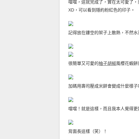
噹噹，這就完成了，實在太可愛了，
XD，可以看到隱約粉紅色的印子。
記得放在鏤空的架子上散熱，不然水
很簡單又可愛的
柚子胡椒
風櫻花蝦餅
加碼用壽司壓成米餅會變成什麼樣子
噹噹！就是這樣，而且我本人覺得更
背面長這樣（笑）！