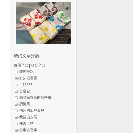
我的文章分類
展開全部
|
收合全部
裝修筆記
好久沒畫畫
手帖365
美食記
咖啡館與茶的那些事
廚房集
拍照的那些事兒
我要出去玩
味の手帖‬
沒事多寫字