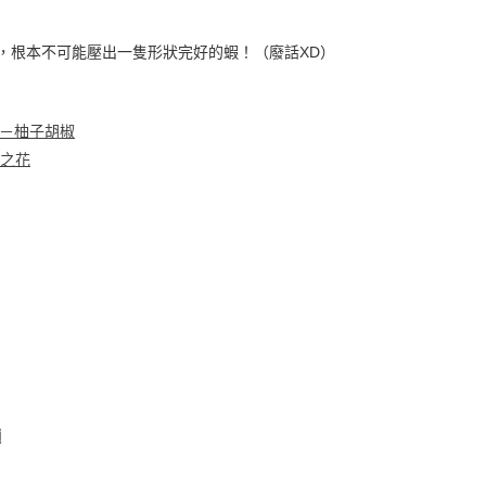
，根本不可能壓出一隻形狀完好的蝦！（廢話XD）
ds－柚子胡椒
鹽之花
麵