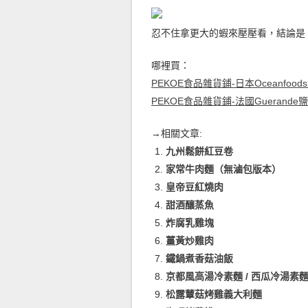
忍不住拿更大的蝦來壓壓看，結論是
哪裡買：
PEKOE食品雜貨鋪-日本Oceanfoo
PEKOE食品雜貨鋪-法國Guerande
→相關文章:
九州鬆餅紅豆卷
家常牛肉麵（無滷包版本）
皇帝豆紅燒肉
甜酒釀蒸魚
炸腐乳雞塊
薑黃炒雞肉
鐵鍋煮香菇油飯
京都風高湯冷素麵 / 西瓜冷湯素
松露蕈菇烤雞義大利麵