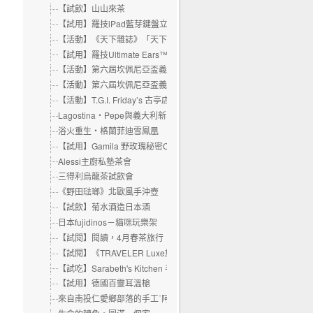
【試飲】山山來茶
【試用】羅技iPad藍芽鍵盤立架組
【活動】《天下雜誌》「天下30 美麗台灣」音樂會
【試用】羅技Ultimate Ears™100 隔音耳機
【活動】第六屆坎佩尼亞盃義大利麵創意比賽決賽暨頒獎典禮
【活動】第六屆坎佩尼亞盃義大利麵創意比賽決賽倒數計時
【活動】T.G.I. Friday’s 古亭店試營運活動
Lagostina‧Pepe與義大利新年料理
浴火重生‧格蘭菲迪雪鳳凰
【試用】Gamila 野玫瑰秘密Cream Bar
Alessi主廚私塾茶會
三得利烏龍茶試飲會
《野田琺瑯》北歐風手沖壺
【試飲】菊水酒造日本酒
日本fujidinos－貓咪玩樂架
【試閱】閱讀，4月春茶旅行《TRAVELER Luxe旅人誌》
【試閱】《TRAVELER Luxe旅人誌》+《旅行的意義 》筆記書
【試吃】Sarabeth's Kitchen 手工果醬
【試用】德國百靈耳溫槍
來自南投仁愛鄉部落的手工˙阿朗茶