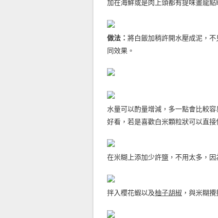
加在海鮮或是肉上頭都有提味畫龍點
做法：
將白飯加稍許開水壓成泥，不
同效果。
水量可以酌量增減，多一點會比較容
好看，若是喜歡白米顆粒狀可以直接
在米糊上添加少許
鹽
，不用太多，因
拌入櫻花蝦以及
柚子胡椒
，與米糊攪