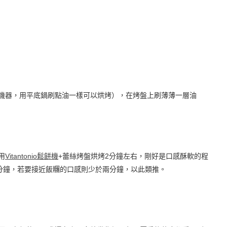
機器，用平底鍋刷點油一樣可以烘烤），在烤盤上刷薄薄一層油
用
Vitantonio鬆餅機
+蕾絲烤盤烘烤2分鐘左右，剛好是口感酥軟的程
1分鐘，若要接近飯糰的口感則少於兩分鐘，以此類推。