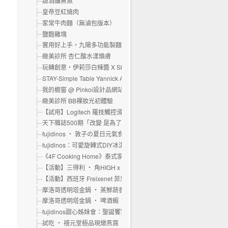
甜酒釀蒸魚
皇帝豆紅燒肉
家常牛肉麵（無滷包版本）
鹽麴雞塊
實用好上手，九陽多功能製麵機
緻美診所 杏仁酸水漾煥膚
玩轉創意‧伊莉莎白辣醬 X Skills 烹飪派對
STAY-Simple Table Yannick Alléno
我的櫥窗 @ Pinkoi設計品網站
緻美診所 BB裸妝光初體驗
【試用】Logitech 羅技觸控滑鼠M600
天下雜誌500期「改變 是為了幸福」
fujidinos ‧ 敦子の夏日元氣食堂
fujidinos：可愛旋轉式DIY冰淇淋機
《4F Cooking Home》泰式家庭料理
【活動】三得利 ‧ 角HIGH x 燒肉
【活動】西班牙 Freixenet 菲思娜氣泡酒發表會
摩洛哥透明塔金鍋 ‧ 蒸鮮蔬香腸
摩洛哥透明塔金鍋 ‧ 啤酒蝦
fujidinos甜心姊妹會：聖誕饗宴X’mas Party
試吃 ‧ 禧元堂極品現燉燕窩