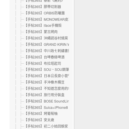
【手帖365】泰影《屍約》
【手帖365】膠帶切割器
【手帖365】ORBIS防曬露
【手帖365】MONOWEAR皮革錶帶
【手帖365】iface手機殼
【手帖365】蒙古烤肉
【手帖365】沖繩読谷村燒窯
【手帖365】GRAND KIRIN WHITE ALE精釀啤酒
【手帖365】中川政七刺繡書籤
【手帖365】台啤春綠啤酒
【手帖365】布拉塔起司
【手帖365】SOU・SOU鋼筆
【手帖365】日本公長齋小菅竹筷
【手帖365】手沖橡木桶豆
【手帖365】不知道怎麼用的年曆
【手帖365】旅行用分裝盒
【手帖365】BOSE SoundLink Revolve 可攜式藍芽喇叭
【手帖365】Suica+iPhone8
【手帖365】烤葡萄柚
【手帖365】安太歲
【手帖365】初二小姑回娘家