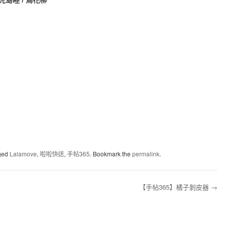
児島睦 / 鳥花柳
ged
Lalamove
,
啦啦快送
,
手帖365
. Bookmark the
permalink
.
【手帖365】橘子剝皮器
→