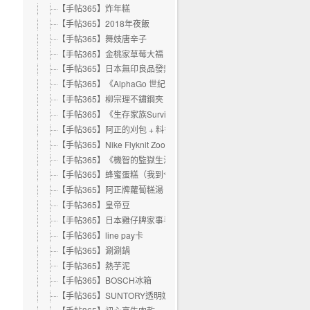
【手帖365】炸年糕
【手帖365】2018年夜飯
【手帖365】舞妓唐辛子
【手帖365】金桃家草莓大福
【手帖365】日本無印良品發熱圍巾
【手帖365】《AlphaGo 世紀對決》紀錄片
【手帖365】柳宗理不鏽鋼夾
【手帖365】《生存家族Survival Family》
【手帖365】阿正的刈包 + 料多到滿出來的米粉羹
【手帖365】Nike Flyknit Zoom Agility
【手帖365】《機智的監獄生活》
【手帖365】蜂蜜蛋糕（我到今天才知道原來沒有蜂蜜！！）
【手帖365】阿正牌蘿蔔糕湯
【手帖365】皇帝豆
【手帖365】日本雞仔牌家事手套
【手帖365】line pay卡
【手帖365】涮涮鍋
【手帖365】熱芋泥
【手帖365】BOSCH冰箱
【手帖365】SUNTORY透明奶茶