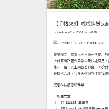
【手帖365】啦啦快送Lala
Posted on
2017-12-14
by
cat108
非業配文，我本人今日第一次使用啦
上計算出路程公里數以及快
遞費用，
後，一路可以上網觀看追蹤，30分鐘
是價格合理，我今天這個物件要我親
感恩科技感恩服務
業！
→相關文章:
【手帖365】鳳凰卷