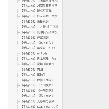
【手帖365】《來住京都才知道》
【手帖365】越南新華園榴連餅
【手帖365】韓式豆腐鍋
【手帖365】鋒味海鮮干貝炒飯
【手帖365】南投意麵
【手帖365】九谷焼 桃子豆皿
【手帖365】無印良品滑順按壓再生膠墨筆
【手帖365】任家涼麵
【手帖365】《雞不可失》
【手帖365】農楽藏 RARO FRIZZANTE AROMATICO無甜氣泡酒
【手帖365】AirPods
【手帖365】日本郵局×「BRUTUS」雜誌甜點紀念郵票
【手帖365】炭燒肉蛋吐司
【手帖365】肉圓
【手帖365】車輪餅
【手帖365】韓影《北風》
【手帖365】《人肉搜索》
【手帖365】《一屍到底》
【手帖365】《霸王別姬》
【手帖365】大春煉皂髮餅
【手帖365】SONY RX100相機