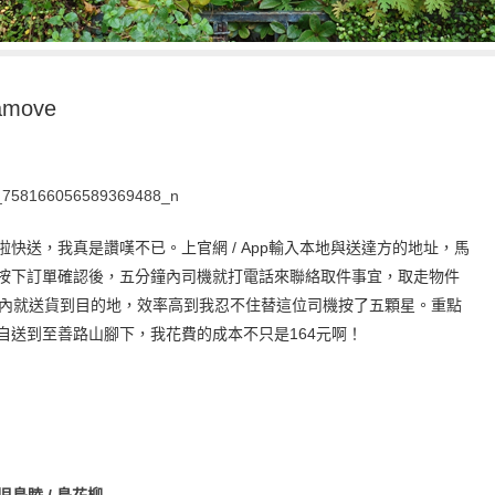
move
啦快送，我真是讚嘆不
已。上官網 /
App輸入本地與送達方的地址，馬
按下訂單確認後，五分鐘內司機就打電話來聯絡取
件事宜，取走物件
內
就送貨到目的地，效率高到我忍不住替這位司機按了五顆星
。重點
自送到至善路山
腳下，我花費的成本不只是164元啊！