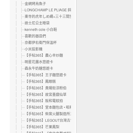
金網烤烏魚子
LONGCHAMP LE PLIAGE 斜背包
東寺的虎年しめ繩+三十三間堂的干支虎年土鈴
迪士尼公主睡袋
kenneth cole 小白鞋
喜歡的器皿們
京都伊右衛門保溫杯
小米投影機
【手帖365】農心辛炒麵
明星花露水悠遊卡
森永牛奶糖悠遊卡
【手帖365】王子麵悠遊卡
【手帖365】鳳眼糕
【手帖365】貴陽街涼粉伯
【手帖365】故宮墨戲仙草
【手帖365】阪和電蚊拍
【手帖365】堂本麵包店 • 昭和吐司
【手帖365】柴窯火腿製造所三明治
【手帖365】LEGOUT台灣古昔麵包禮盒
【手帖365】芒果鳳梨