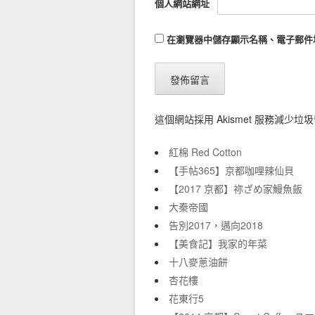
個人網站網址
在
瀏覽器
中儲存顯示名稱、電子郵件
這個網站採用 Akismet 服務減少垃
紅棉 Red Cotton
【手帖365】京都咖哩辣仙貝
【2017 京都】祢ざめ家鰻魚飯
大秦帝國
告別2017，邁向2018
【美食記】我家的年菜
十八麥蔥油餅
杏花樓
花東行5