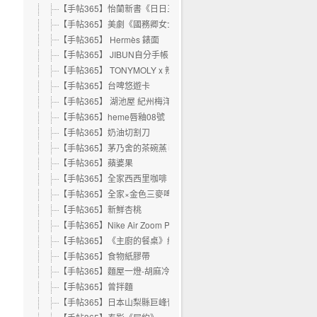
【手帖365】怡蘭新書《日日三餐，早 ‧ 午 ‧ 晚》
【手帖365】美劇《國務卿女士》
【手帖365】 Hermès 錶面
【手帖365】 JIBUN自分手帳
【手帖365】 TONYMOLY x 辣雞麵之氣墊粉餅
【手帖365】台啤悠遊卡
【手帖365】 湖池屋 紀州梅洋芋片
【手帖365】heme唇釉08號
【手帖365】奶油切割刀
【手帖365】茅乃舍的茶碗蒸し
【手帖365】蘋婆果
【手帖365】全家西西里咖啡
【手帖365】全家×金色三麥啤酒霜淇淋
【手帖365】新鮮杏桃
【手帖365】Nike Air Zoom Pegasus 35
【手帖365】《主廚的餐桌》紀錄片
【手帖365】食物紙膠帶
【手帖365】麵屋一燈-胡麻冷沾麵（7-11）
【手帖365】曾拌麵
【手帖365】日本山梨縣巨峰葡萄果凍