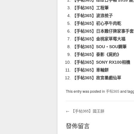
【手帖365】ほぼ日手帳 2018 鹿
【手帖365】工程筆
【手帖365】波浪梳子
【手帖365】初心亭牛肉乾
【手帖365】日本雞仔牌家事手套
【手帖365】金桃家草莓大福
【手帖365】SOU・SOU鋼筆
【手帖365】泰影《屍約》
【手帖365】SONY RX100相機
【手帖365】車輪餅
【手帖365】故宮墨戲仙草
This entry was posted in
手帖365
and tag
←
【手帖365】國王餅
Post navigation
發佈留言