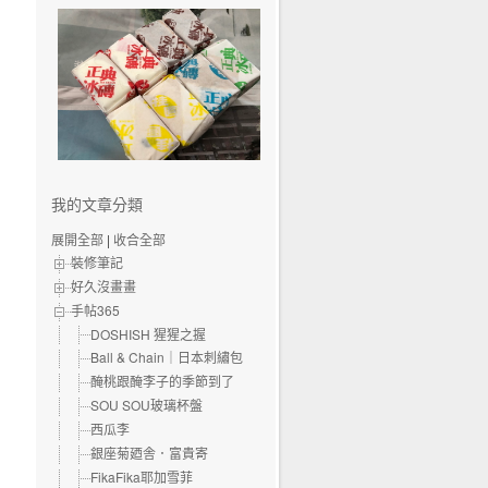
我的文章分類
展開全部
|
收合全部
裝修筆記
好久沒畫畫
手帖365
DOSHISH 猩猩之握
Ball & Chain｜日本刺繡包
醃桃跟醃李子的季節到了
SOU SOU玻璃杯盤
西瓜李
銀座菊廼舎．富貴寄
FikaFika耶加雪菲