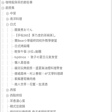
咖啡館與茶的那些事
廚房集
中菜
南洋料理
日式
關東煮おでん
【手帖365】茅乃舍的茶碗蒸し
寶Bear小學最終回校外教學便當
日式烤麻糬
輕食午餐-沙拉+飯糰
fujidinos ‧ 敦子の夏日元氣食堂
懶人壽喜燒
貓兒玩樂廚房‧盛夏無油煙料理聚會
挪威森林‧村上春樹∣4F文學料理課
紫蘇蘆筍豬肉捲
兩人世界∣花蟹‧佐清酒
西餐
西點烘焙
茶香溏心蛋
韓式豆腐鍋
貓兒的玩樂廚房-恭子老師的家常菜