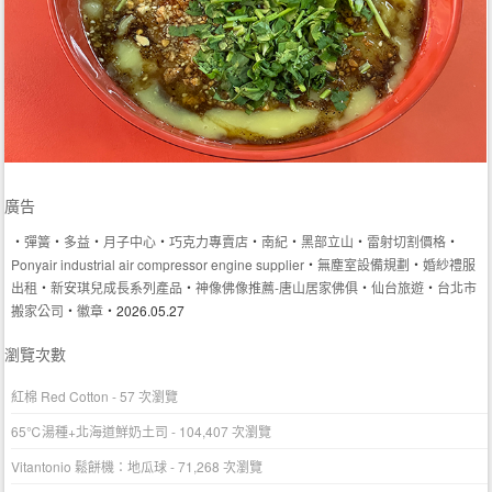
廣告
‧
彈簧
‧
多益
‧
月子中心
‧
巧克力專賣店
‧
南紀
‧
黑部立山
‧
雷射切割價格
‧
Ponyair industrial air compressor engine supplier
‧
無塵室設備規劃
‧
婚紗禮服
出租
‧
新安琪兒成長系列產品
‧
神像佛像推薦-唐山居家佛俱
‧
仙台旅遊
‧
台北市
搬家公司
‧
徽章
‧2026.05.27
瀏覽次數
紅棉 Red Cotton
- 57 次瀏覽
65℃湯種+北海道鮮奶土司
- 104,407 次瀏覽
Vitantonio 鬆餅機：地瓜球
- 71,268 次瀏覽