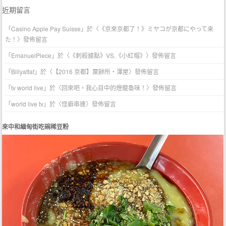
近期留言
「
Casino Apple Pay Suisse
」於〈
《京來京都了！》ミヤコが京都にやって来
た！
〉發佈留言
「
EmanuelPlece
」於〈
《刺殺據點》VS.《小紅帽》
〉發佈留言
「
Billyattaf
」於〈
【2016 京都】粟餅所・澤屋
〉發佈留言
「
tv world live
」於〈
回來吧，我心目中的燈籠魯味！
〉發佈留言
「
world live tv
」於〈
怪癖串連
〉發佈留言
來中和緬甸街吃碗稀豆粉