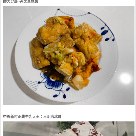
師大分部 •神之臭豆腐
中興新村正典牛乳大王：三明治冰磚