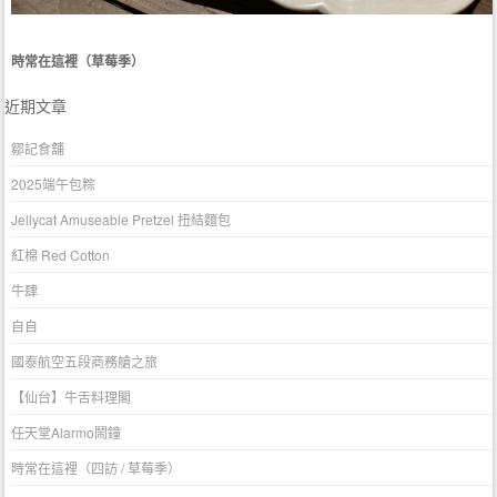
時常在這裡（草莓季）
近期文章
鄒記食舖
2025端午包粽
Jellycat Amuseable Pretzel 扭結麵包
紅棉 Red Cotton
牛肆
自自
國泰航空五段商務艙之旅
【仙台】牛舌料理閣
任天堂Alarmo鬧鐘
時常在這裡（四訪 / 草莓季）