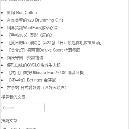
紅棉 Red Cotton
奈良美智的123 Drumming Girls
網易資訊WantEasy搬家心得
【手帖365】泰影《屍約》
【夏日的blog傳說】第22發「日亞航迷你瓶佐餐紅酒」
【美食記】德萊寶Deluxe Sport 啤酒餐廳
貓氏守則→交談禮儀
優雅口味的CYCLO洛城牛肉粉
【試用】羅技Ultimate Ears™100 隔音耳機
【杯中物】Beringer 金芬黛
古亭站-日式愛好燒（お好み焼き）
搜尋我的文章
Search
推薦文章