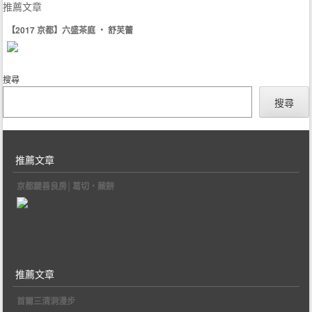
推薦文章
【2017 京都】六盛茶庭 ‧ 舒芙蕾
搜尋
搜尋
推薦文章
京都鍵善良房│葛切‧蕨餅
推薦文章
首爾三清洞漫步