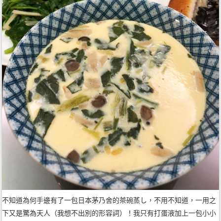
不知道為何手邊有了一包日本茅乃舍的茶碗蒸し，不用不知道，一用之
下又是驚為天人（我想不出別的形容詞）！我只有打蛋液加上一包小小