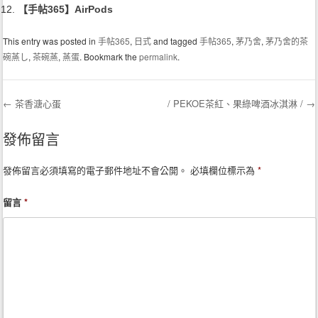
【手帖365】AirPods
This entry was posted in
手帖365
,
日式
and tagged
手帖365
,
茅乃舍
,
茅乃舍的茶
碗蒸し
,
茶碗蒸
,
蒸蛋
. Bookmark the
permalink
.
←
茶香溏心蛋
/ PEKOE茶紅、果綠啤酒冰淇淋 /
→
Post navigation
發佈留言
發佈留言必須填寫的電子郵件地址不會公開。
必填欄位標示為
*
留言
*