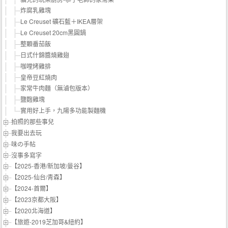
炸腐乳雞塊
Le Creuset 礦石藍＋IKEA層架
Le Creuset 20cm黑圓鍋
整顆番茄飯
日式什錦醬燒雞翅
咖哩烤雞排
皇帝豆紅燒肉
家常牛肉麵（無滷包版本）
鹽麴雞塊
實用好上手，九陽多功能製麵機
拍照的那些事兒
我要出去玩
味の手帖‬
沒事多寫字
【2025-香港/新加坡/曼谷】
【2025-仙台/青森】
【2024-首爾】
【2023京都大阪】
【2020北海道】
【旅遊-2019芝加哥&紐約】