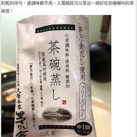
的乾料拌勻，連調味都不用，入電鍋就可以蒸出一碗好吃到嚇嚇叫的茶
碗蒸！