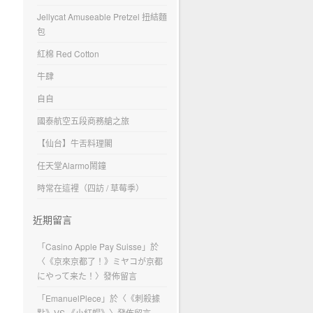
Jellycat Amuseable Pretzel 扭結麵
包
紅棉 Red Cotton
牛肆
自自
國泰航空五段商務艙之旅
【仙台】牛舌料理閣
任天堂Alarmo鬧鐘
時常在這裡（四訪 / 草莓季）
近期留言
「
Casino Apple Pay Suisse
」於
〈
《京來京都了！》ミヤコが京都
にやって来た！
〉發佈留言
「
EmanuelPlece
」於〈
《刺殺據
點》VS.《小紅帽》
〉發佈留言