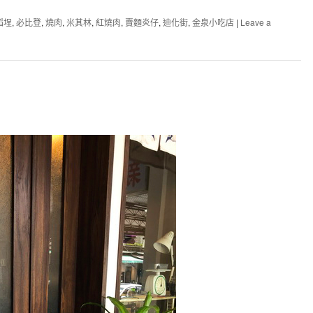
稻埕
,
必比登
,
燒肉
,
米其林
,
紅燒肉
,
賣麵炎仔
,
迪化街
,
金泉小吃店
|
Leave a