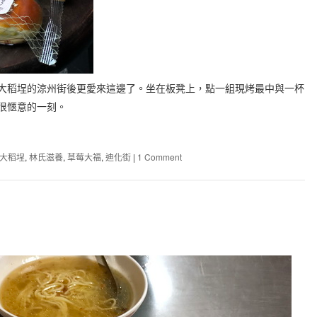
大稻埕的涼州街後更愛來這邊了。坐在板凳上，點一組現烤最中與一杯
很愜意的一刻。
大稻埕
,
林氏滋養
,
草莓大福
,
迪化街
|
1 Comment