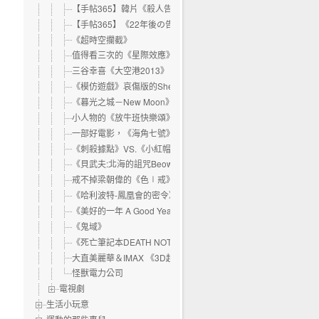
【手帖365】韓片《殺人告白》
【手帖365】《22年後の告白–我是殺人犯》
《超時空攔截》
值得看三次的《星際效應》
三谷幸喜《大空港2013》
《模仿遊戲》哀傷版的Sheldon
《暮光之城－New Moon》三支官方預告片
小人物的《放牛班快樂頌》
一部好電影，《海角七號》Cape No, 7
《刺殺據點》VS.《小紅帽》
《貝武夫:北海的詛咒Beowulf》
戒不掉梁朝偉的《色∣戒》
《哈利波特-鳳凰會的密令》
《美好的一年 A Good Year》
《鬼域》
《死亡筆記本DEATH NOTE》
大直美麗華＆IMAX 《3D超人》
怪獸電力公司
電視劇
生活小玩意