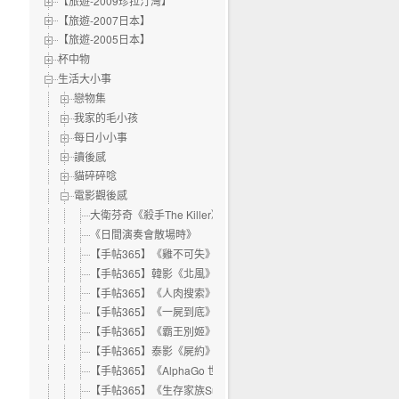
【旅遊-2009珍拉汀灣】
【旅遊-2007日本】
【旅遊-2005日本】
杯中物
生活大小事
戀物集
我家的毛小孩
每日小小事
讀後感
貓碎碎唸
電影觀後感
大衛芬奇《殺手The Killer》
《日間演奏會散場時》
【手帖365】《雞不可失》
【手帖365】韓影《北風》
【手帖365】《人肉搜索》
【手帖365】《一屍到底》
【手帖365】《霸王別姬》
【手帖365】泰影《屍約》
【手帖365】《AlphaGo 世紀對決》紀錄片
【手帖365】《生存家族Survival Family》