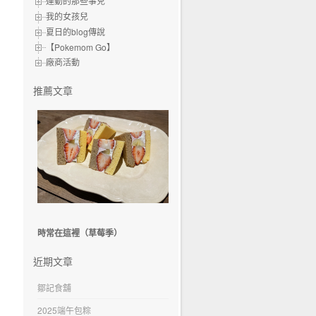
運動的那些事兒
我的女孩兒
夏日的blog傳說
【Pokemom Go】
廠商活動
推薦文章
時常在這裡（草莓季）
近期文章
鄒記食舖
2025端午包粽