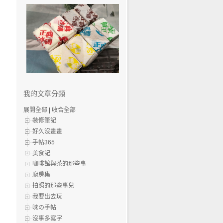
我的文章分類
展開全部
|
收合全部
裝修筆記
好久沒畫畫
手帖365
美食記
咖啡館與茶的那些事
廚房集
拍照的那些事兒
我要出去玩
味の手帖‬
沒事多寫字