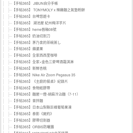
【手帖365】 JIBUN自分手帳
【手帖365】 TONYMOLY x 辣雞麵之氣墊粉餅
【手帖365】台啤悠遊卡
【手帖365】 湖池屋 紀州梅洋芋片
【手帖365】heme唇釉08號
【手帖365】奶油切割刀
【手帖365】茅乃舍的茶碗蒸し
【手帖365】蘋婆果
【手帖365】全家西西里咖啡
【手帖365】全家×金色三麥啤酒霜淇淋
【手帖365】新鮮杏桃
【手帖365】Nike Air Zoom Pegasus 35
【手帖365】《主廚的餐桌》紀錄片
【手帖365】食物紙膠帶
【手帖365】麵屋一燈-胡麻冷沾麵（7-11）
【手帖365】曾拌麵
【手帖365】日本山梨縣巨峰葡萄果凍
【手帖365】泰影《屍約》
【手帖365】膠帶切割器
【手帖365】ORBIS防曬露