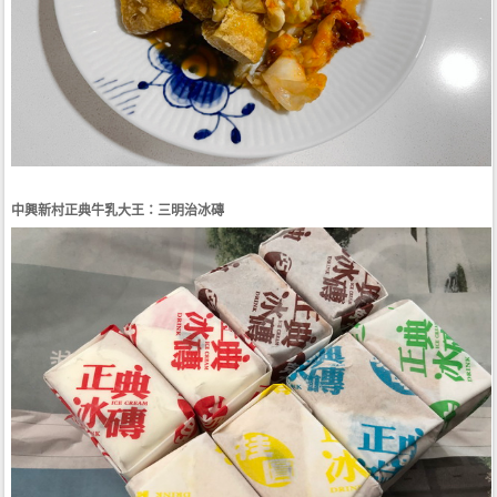
中興新村正典牛乳大王：三明治冰磚