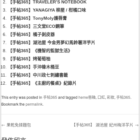
【手帖365】TRAVELER’S NOTEBOOK
【手帖365】YANAGIYA 柳屋 / 柑橘口味
【手帖365】TonyMoly護唇膏
【手帖365】三文堂ECO鋼筆
【手帖365】橘子剝皮器
【手帖365】湖池屋 今金男夢幻馬鈴薯洋芋片
【手帖365】《機智的監獄生活》
【手帖365】烤葡萄柚
【手帖365】手沖橡木桶豆
【手帖365】中川政七刺繡書籤
【手帖365】《主廚的餐桌》紀錄片
This entry was posted in
手帖365
and tagged
heme唇釉
,
口紅
,
彩妝
,
手帖365
.
Bookmark the
permalink
.
←
果乾免揉麵包
【手帖365】 湖池屋 紀州梅洋芋片
→
Post navigation