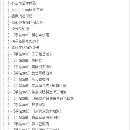
迪士尼公主睡袋
kenneth cole 小白鞋
喜歡的器皿們
京都伊右衛門保溫杯
小米投影機
【手帖365】農心辛炒麵
明星花露水悠遊卡
森永牛奶糖悠遊卡
【手帖365】王子麵悠遊卡
【手帖365】鳳眼糕
【手帖365】貴陽街涼粉伯
【手帖365】故宮墨戲仙草
【手帖365】阪和電蚊拍
【手帖365】堂本麵包店 • 昭和吐司
【手帖365】柴窯火腿製造所三明治
【手帖365】LEGOUT台灣古昔麵包禮盒
【手帖365】芒果鳳梨
【手帖365】《來住京都才知道》
【手帖365】越南新華園榴連餅
【手帖365】韓式豆腐鍋
【手帖365】鋒味海鮮干貝炒飯