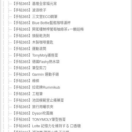
【手帖365】基隆全家福元宵
【手帖365】波浪梳子
【手帖365】三文堂ECO鋼筆
【手帖365】Blue Bottle藍瓶咖啡濾杯
【手帖365】閑茗樓鮮榨葡萄柚綠茶+一顆話梅
【手帖365】頭髮乾洗劑
【手帖365】木製咖啡量匙
【手帖365】運動滾筒
【手帖365】TonyMoly護唇膏
【手帖365】德國Fashy熱水袋
【手帖365】筆型剪刀
【手帖365】Garmin 運動手錶
【手帖365】棉條
【手帖365】拉密牌Rummikub
【手帖365】工程筆
【手帖365】池田模範堂止癢藥膏
【手帖365】旅行用曬衣夾
【手帖365】Dyson吹風機
【手帖365】TONYMOLY筆型唇膏
【手帖365】Lotte 記憶力を維持する 口香糖