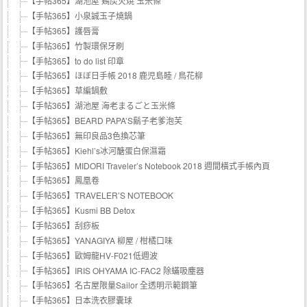
【手帖365】湖池屋 鶏炭火焼 玉米條
【手帖365】小泉誠玉子燒鍋
【手帖365】護唇膏
【手帖365】竹製環保牙刷
【手帖365】to do list 印章
【手帖365】ほぼ日手帳 2018 鹿児島睦 / 鳥花柳
【手帖365】草編鍋敷
【手帖365】湖池屋 海老まるごと玉米條
【手帖365】BEARD PAPA’S鬍子老爹泡芙
【手帖365】無印良品3色換芯筆
【手帖365】Kiehl’s冰河醣蛋白保濕霜
【手帖365】MIDORI Traveler’s Notebook 2018 週間橫式手帳內頁
【手帖365】鳳凰卷
【手帖365】TRAVELER’S NOTEBOOK
【手帖365】Kusmi BB Detox
【手帖365】刮痧板
【手帖365】YANAGIYA 柳屋 / 柑橘口味
【手帖365】歐姆龍HV-F021低週波
【手帖365】IRIS OHYAMA IC-FAC2 除蟎吸塵器
【手帖365】名古屋限量Sailor 全透明示範鋼筆
【手帖365】日本洗衣膠囊球