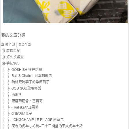
我的文章分類
展開全部
|
收合全部
裝修筆記
好久沒畫畫
手帖365
DOSHISH 猩猩之握
Ball & Chain｜日本刺繡包
醃桃跟醃李子的季節到了
SOU SOU玻璃杯盤
西瓜李
銀座菊廼舎．富貴寄
FikaFika耶加雪菲
金網烤烏魚子
LONGCHAMP LE PLIAGE 斜背包
東寺的虎年しめ繩+三十三間堂的干支虎年土鈴