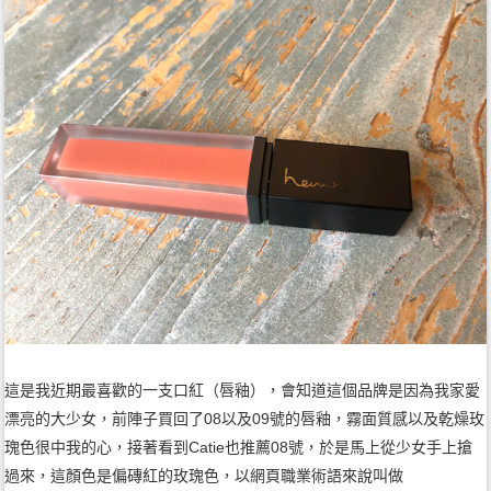
這是我近期最喜歡的一支口紅（唇釉），會知道這個品牌是因為我家愛
漂亮的大少女，前陣子買回了08以及09號的唇釉，霧面質感以及乾燥玫
瑰色很中我的心，接著看到Catie也推薦08號，於是馬上從少女手上搶
過來，這顏色是偏磚紅的玫瑰色，以網頁職業術語來說叫做