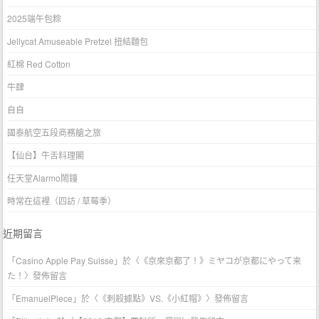
2025端午包粽
Jellycat Amuseable Pretzel 扭結麵包
紅棉 Red Cotton
牛肆
自自
國泰航空五段商務艙之旅
【仙台】牛舌料理閣
任天堂Alarmo鬧鐘
時常在這裡（四訪 / 草莓季）
近期留言
「
Casino Apple Pay Suisse
」於〈
《京來京都了！》ミヤコが京都にやって来
た！
〉發佈留言
「
EmanuelPlece
」於〈
《刺殺據點》VS.《小紅帽》
〉發佈留言