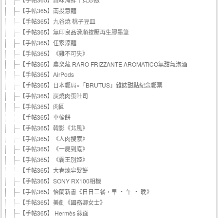
【手帖365】南投意麵
【手帖365】九谷焼 桃子豆皿
【手帖365】無印良品滑順按壓再生膠墨筆
【手帖365】任家涼麵
【手帖365】《雞不可失》
【手帖365】農楽藏 RARO FRIZZANTE AROMATICO無甜氣泡酒
【手帖365】AirPods
【手帖365】日本郵局×「BRUTUS」雜誌甜點紀念郵票
【手帖365】炭燒肉蛋吐司
【手帖365】肉圓
【手帖365】車輪餅
【手帖365】韓影《北風》
【手帖365】《人肉搜索》
【手帖365】《一屍到底》
【手帖365】《霸王別姬》
【手帖365】大春煉皂髮餅
【手帖365】SONY RX100相機
【手帖365】怡蘭新書《日日三餐，早 ‧ 午 ‧ 晚》
【手帖365】美劇《國務卿女士》
【手帖365】 Hermès 錶面