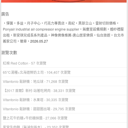
廣告
‧
彈簧
‧
多益
‧
月子中心
‧
巧克力專賣店
‧
南紀
‧
黑部立山
‧
雷射切割價格
‧
Ponyair industrial air compressor engine supplier
‧
無塵室設備規劃
‧
婚紗禮服
出租
‧
新安琪兒成長系列產品
‧
神像佛像推薦-唐山居家佛俱
‧
仙台旅遊
‧
台北市
搬家公司
‧
徽章
‧2026.05.27
瀏覽次數
紅棉 Red Cotton
- 57 次瀏覽
65℃湯種+北海道鮮奶土司
- 104,407 次瀏覽
Vitantonio 鬆餅機：地瓜球
- 71,268 次瀏覽
【2017 首爾】新村-站著吃烤肉
- 38,331 次瀏覽
Vitantonio 鬆餅機：水果塔
- 30,335 次瀏覽
Vitantonio 鬆餅機：甜甜圈出場
- 29,795 次瀏覽
鹽之花牛奶糖+牛奶糖抹醬
- 27,066 次瀏覽
家常牛肉麵（無滷包版本）
- 23,352 次瀏覽