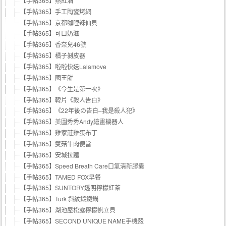
【手帖365】熱紅酒
【手帖365】手工陶瓷烤網
【手帖365】京都咖哩辣仙貝
【手帖365】可口奶滋
【手帖365】香奈兒46號
【手帖365】橘子剝皮器
【手帖365】啦啦快送Lalamove
【手帖365】國王餅
【手帖365】《今生是第一次》
【手帖365】韓片《殺人告白》
【手帖365】《22年後の告白–我是殺人犯》
【手帖365】美圖秀秀Andy繪畫機器人
【手帖365】雞家莊雞蛋布丁
【手帖365】雙菇牛肉便當
【手帖365】安城拉麵
【手帖365】Speed Breath Care口氣清新膠囊
【手帖365】TAMED FOX早餐
【手帖365】SUNTORY透明檸檬紅茶
【手帖365】Turk 斜紋鍛鐵鍋
【手帖365】湖池屋松露檸檬帆立貝
【手帖365】SECOND UNIQUE NAME手機殼