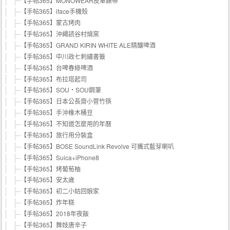
【手帖365】MONOWEAR皮革錶帶
【手帖365】iface手機殼
【手帖365】蒙古烤肉
【手帖365】沖繩読谷村燒窯
【手帖365】GRAND KIRIN WHITE ALE精釀啤酒
【手帖365】中川政七刺繡書籤
【手帖365】台啤春綠啤酒
【手帖365】布拉塔起司
【手帖365】SOU・SOU鋼筆
【手帖365】日本公長齋小菅竹筷
【手帖365】手沖橡木桶豆
【手帖365】不知道怎麼用的年曆
【手帖365】旅行用分裝盒
【手帖365】BOSE SoundLink Revolve 可攜式藍芽喇叭
【手帖365】Suica+iPhone8
【手帖365】烤葡萄柚
【手帖365】安太歲
【手帖365】初二小姑回娘家
【手帖365】炸年糕
【手帖365】2018年夜飯
【手帖365】舞妓唐辛子