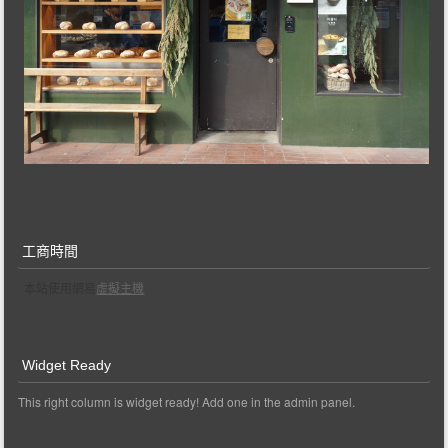
工商時間
本站使用網易
虛擬主機
Widget Ready
This right column is widget ready! Add one in the admin panel.