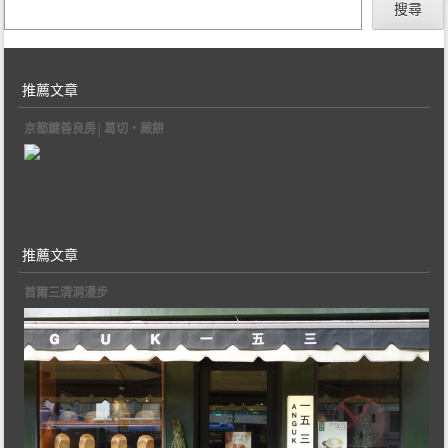
搜尋
推薦文章
京都鍵善良房│葛切‧蕨餅
推薦文章
首爾三清洞漫步