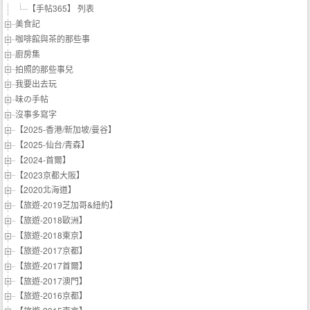
【手帖365】 列表
美食記
咖啡館與茶的那些事
廚房集
拍照的那些事兒
我要出去玩
味の手帖‬
沒事多寫字
【2025-香港/新加坡/曼谷】
【2025-仙台/青森】
【2024-首爾】
【2023京都大阪】
【2020北海道】
【旅遊-2019芝加哥&紐約】
【旅遊-2018歐洲】
【旅遊-2018東京】
【旅遊-2017京都】
【旅遊-2017首爾】
【旅遊-2017澳門】
【旅遊-2016京都】