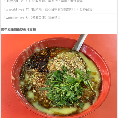
「
Billyattaf
」於〈
【2016 京都】粟餅所・澤屋
〉發佈留言
「
tv world live
」於〈
回來吧，我心目中的燈籠魯味！
〉發佈留言
「
world live tv
」於〈
怪癖串連
〉發佈留言
來中和緬甸街吃碗稀豆粉