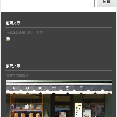
搜尋
推薦文章
京都鍵善良房│葛切‧蕨餅
推薦文章
首爾三清洞漫步