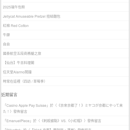
2025端午包粽
Jellycat Amuseable Pretzel 扭結麵包
紅棉 Red Cotton
牛肆
自自
國泰航空五段商務艙之旅
【仙台】牛舌料理閣
任天堂Alarmo鬧鐘
時常在這裡（四訪 / 草莓季）
近期留言
「
Casino Apple Pay Suisse
」於〈
《京來京都了！》ミヤコが京都にやって来
た！
〉發佈留言
「
EmanuelPlece
」於〈
《刺殺據點》VS.《小紅帽》
〉發佈留言
「
Billyattaf
」於〈
【2016 京都】粟餅所・澤屋
〉發佈留言