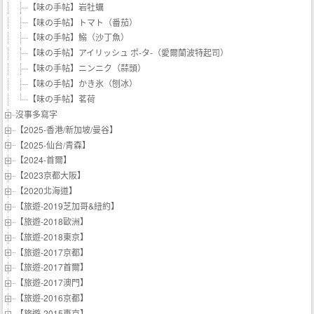
【味の手帖】岩牡蠣
【味の手帖】トマト（番茄）
【味の手帖】鰯（沙丁魚）
【味の手帖】アイリッシュ ポ-タ-（愛爾蘭波特起司）
【味の手帖】ニンニク（蒜頭）
【味の手帖】かき氷（刨冰）
【味の手帖】茗荷
沒事多寫字
【2025-香港/新加坡/曼谷】
【2025-仙台/青森】
【2024-首爾】
【2023京都大阪】
【2020北海道】
【旅遊-2019芝加哥&紐約】
【旅遊-2018歐洲】
【旅遊-2018東京】
【旅遊-2017京都】
【旅遊-2017首爾】
【旅遊-2017澳門】
【旅遊-2016京都】
【旅遊-2015東京】