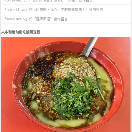
「
tv world live
」於〈
回來吧，我心目中的燈籠魯味！
〉發佈留言
「
world live tv
」於〈
怪癖串連
〉發佈留言
來中和緬甸街吃碗稀豆粉