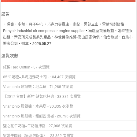
廣告
‧
彈簧
‧
多益
‧
月子中心
‧
巧克力專賣店
‧
南紀
‧
黑部立山
‧
雷射切割價格
‧
Ponyair industrial air compressor engine supplier
‧
無塵室設備規劃
‧
婚紗禮服
出租
‧
新安琪兒成長系列產品
‧
神像佛像推薦-唐山居家佛俱
‧
仙台旅遊
‧
台北市
搬家公司
‧
徽章
‧2026.05.27
瀏覽次數
紅棉 Red Cotton
- 57 次瀏覽
65℃湯種+北海道鮮奶土司
- 104,407 次瀏覽
Vitantonio 鬆餅機：地瓜球
- 71,268 次瀏覽
【2017 首爾】新村-站著吃烤肉
- 38,331 次瀏覽
Vitantonio 鬆餅機：水果塔
- 30,335 次瀏覽
Vitantonio 鬆餅機：甜甜圈出場
- 29,795 次瀏覽
鹽之花牛奶糖+牛奶糖抹醬
- 27,066 次瀏覽
家常牛肉麵（無滷包版本）
- 23,352 次瀏覽