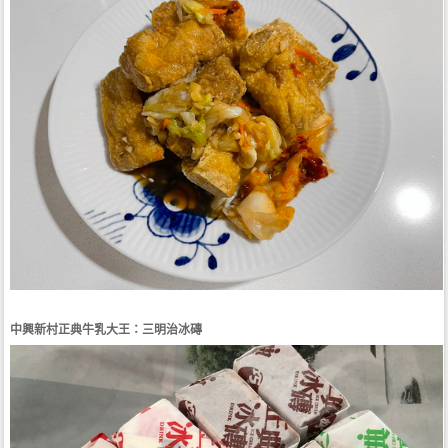
中興新村正典牛乳大王：三明治冰磚