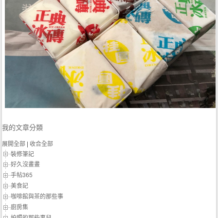
我的文章分類
展開全部
|
收合全部
裝修筆記
好久沒畫畫
手帖365
美食記
咖啡館與茶的那些事
廚房集
拍照的那些事兒