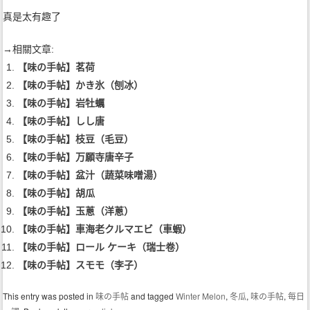
真是太有趣了
→相關文章:
【味の手帖】茗荷
【味の手帖】かき氷（刨冰）
【味の手帖】岩牡蠣
【味の手帖】しし唐
【味の手帖】枝豆（毛豆）
【味の手帖】万願寺唐辛子
【味の手帖】盆汁（蔬菜味噌湯）
【味の手帖】胡瓜
【味の手帖】玉蔥（洋蔥）
【味の手帖】車海老クルマエビ（車蝦）
【味の手帖】ロール ケーキ（瑞士卷）
【味の手帖】スモモ（李子）
This entry was posted in
味の手帖‬
and tagged
Winter Melon
,
冬瓜
,
味の手帖
,
每日