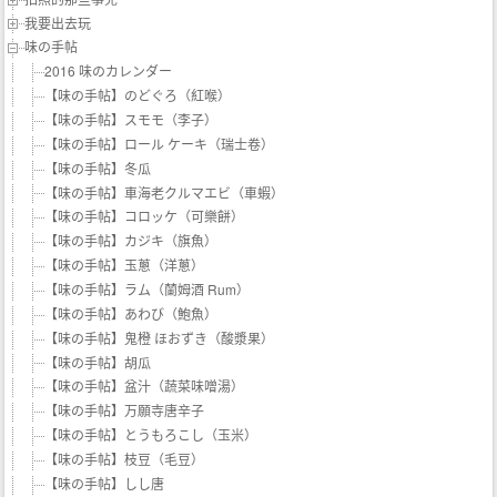
我要出去玩
味の手帖‬
2016 味のカレンダー
【味の手帖】のどぐろ（紅喉）
【味の手帖】スモモ（李子）
【味の手帖】ロール ケーキ（瑞士卷）
【味の手帖】冬瓜
【味の手帖】車海老クルマエビ（車蝦）
【味の手帖】コロッケ（可樂餅）
【味の手帖】カジキ（旗魚）
【味の手帖】玉蔥（洋蔥）
【味の手帖】ラム（蘭姆酒 Rum）
【味の手帖】あわび（鮑魚）
【味の手帖】鬼橙 ほおずき（酸漿果）
【味の手帖】胡瓜
【味の手帖】盆汁（蔬菜味噌湯）
【味の手帖】万願寺唐辛子
【味の手帖】とうもろこし（玉米）
【味の手帖】枝豆（毛豆）
【味の手帖】しし唐