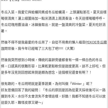
冬瓜入菜，我愛它與蛤蠣同煮成冬瓜蛤蠣湯， 上頭灑點蔥花，夏天這樣
喝很清爽！灑上細薑絲加一點米酒滴上兩滴香油，冬天這樣喝暖呼呼。
冬瓜切塊用醬油滷，冰鎮後取出，就是一盤清爽的冷盤菜，夏天吃好消
暑。
然後不得不提我最愛的冬瓜茶了，自從不用煮的懶人福音
PEKOE冬瓜糖
塊
問世後，我今年已經喝了三大包了吧!!!!!（大驚）
然後我突然想到小時候，傳統的喜餅旁邊都會有一條一條白色的冬瓜
條，口感真的很難形容，比果乾更鬆軟但是甜度更高，談不上好吃，但
是多年沒見到回想起來倒是頗為想念，這個哪兒還會有啊？！
很有趣的，冬瓜明明就是夏季蔬果，為何叫做「Winter 」呢？
好友思儀回答了我的疑問：「冬瓜的原因是因為從夏天採收後可以ㄧ路
擺到冬天，水份不太會流失不會壞這樣，好酷！我都不知道冬瓜可以放
這麼久耶，難怪皮厚又硬～」