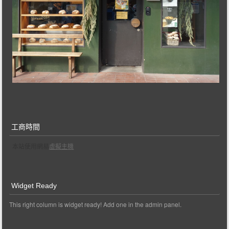
工商時間
本站使用網易
虛擬主機
Widget Ready
This right column is widget ready! Add one in the admin panel.