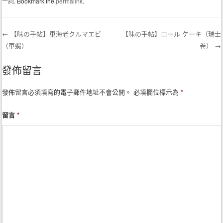
一詞
. Bookmark the
permalink
.
←
【味の手帖】車海老クルマエビ
【味の手帖】ロール ケーキ（瑞士
（車蝦）
卷）
→
Post navigation
發佈留言
發佈留言必須填寫的電子郵件地址不會公開。
必填欄位標示為
*
留言
*